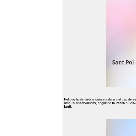
Pel que fa als jardins censats durant el cap de 
amb 25 observacions, seguit de
la Pedra
a Bellv
jardí
.