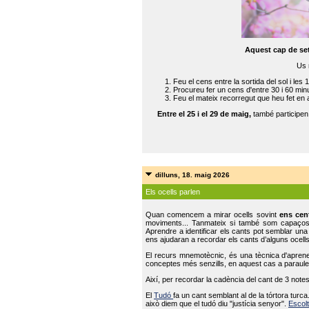
Aquest cap de se
Us 
Feu el cens entre la sortida del sol i les 
Procureu fer un cens d'entre 30 i 60 min
Feu el mateix recorregut que heu fet en 
Entre el 25 i el 29 de maig,
també participe
dilluns, 18. maig 2026
Els ocells parlen
Quan comencem a mirar ocells sovint
ens cen
moviments... Tanmateix si també som capaço
Aprendre a identificar els cants pot semblar una
ens ajudaran a recordar els cants d’alguns ocells
El recurs mnemotècnic, és una tècnica d'aprene
conceptes més senzills, en aquest cas a paraules
Així, per recordar la cadència del cant de 3 note
El
Tudó
fa un cant semblant al de la tórtora tur
això diem que el tudó diu "justícia senyor".
Escolt