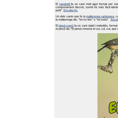
El
raspinell
fa un cant molt agut format per set
comportament discret, sovint és més fàcil ident
petit".
Escolta-ho.
Un dels cants que fa la
mallerenga carbonera
, c
la mallarenga diu: "tot ho tinc" o "tot estiu".
Escol
El
pinsà comú
fa un cant ràpid i melodiós, forma
el pinsà diu "El pinsà remena el cul, cul, cul, que 