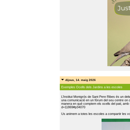
dijous, 14. maig 2026
Exemples Ocells dels Jardins a les escoles
L’Institut Montgrós de Sant Pere Ribes és un del
una comunicació en un fòrum del seu centre on do
manera en què comptem els ocells del pati, amb 
d=11869#p34070
Us animem a totes les escoles a compartir les vo