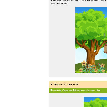
aprendre una mica més sobre els ocells. Les vo
formar-ne part.
dimarts, 2. juny 2026
Resultats Cens de Primavera a les escoles