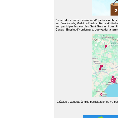
Es van dur a terme censos en
40 patis escolar
ser: Vilademuls, Mollet del Vallès i Reus. A Vilad
van participar les escoles Sant Gervasi i Les P
Casas i l’Institut d’Horticultura, que va dur a te
Gràcies a aquesta àmplia participació, es va pode