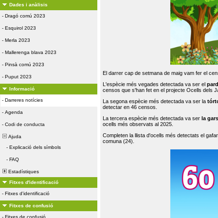
Dades i anàlisis
-
Dragó comú 2023
-
Esquirol 2023
-
Merla 2023
-
Mallerenga blava 2023
-
Pinsà comú 2023
El darrer cap de setmana de maig vam fer el cens
-
Puput 2023
L'espècie més vegades detectada va ser el
par
Informació
censos que s'han fet en el projecte Ocells dels
-
Darreres notícies
La segona espècie més detectada va ser la
tórt
detectar en 46 censos.
-
Agenda
La tercera espècie més detectada va ser
la gar
ocells més observats al 2025.
-
Codi de conducta
Completen la llista d'ocells més detectats el gafar
Ajuda
comuna (24).
-
Explicació dels símbols
-
FAQ
Estadístiques
Fitxes d'identificació
-
Fitxes d'identificació
Fitxes de confusió
-
Fitxes de confusió