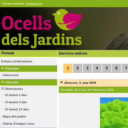
Visitant Anònim
[Participa-hi]
Portada
Darreres notícies
Entitats col·laboradores
1
2
3
4
5
6
7
Participar
-
Instruccions
Consultar
dimecres, 3. juny 2026
Observacions
Resultats del Cens de Primavera 2026
-
El darrers 2 dies
-
El darrers 5 dies
-
El darrers 15 dies
-
Mapa dels jardins
-
Galeria d'imatges i sons