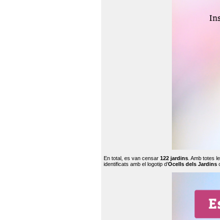
En total, es van censar
122 jardins
. Amb totes l
identificats amb el logotip d’
Ocells dels Jardins
c