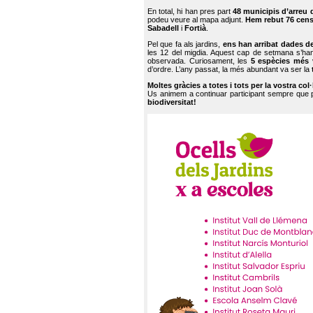
En total, hi han pres part
48 municipis d’arreu 
podeu veure al mapa adjunt.
Hem rebut 76 cen
Sabadell
i
Fortià
.
Pel que fa als jardins,
ens han arribat dades d
les 12 del migdia. Aquest cap de setmana s’han
observada. Curiosament, les
5 espècies més 
d’ordre. L’any passat, la més abundant va ser la
Moltes gràcies a totes i tots per la vostra col
Us animem a continuar participant sempre que
biodiversitat!