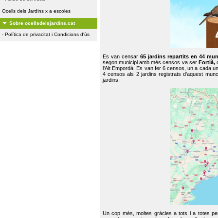
Ocells dels Jardins x a escoles
Sobre ocellsdelsjardins.cat
-
Política de privacitat i Condicions d'ús
Es van censar
65 jardins repartits en 44 mun
segon municipi amb més censos va ser
Fortià,
l'Alt Empordà. Es van fer 6 censos, un a cada u
4 censos als 2 jardins registrats d'aquest mun
jardins.
Un cop més, moltes gràcies a tots i a totes pe