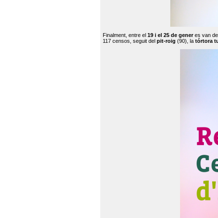
Finalment, entre el
19 i el 25 de gener
es van de
117 censos, seguit del
pit-roig
(90), la
tórtora t