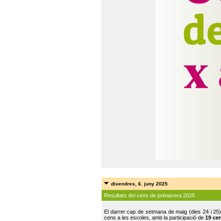
divendres, 6. juny 2025
Resultats del cens de primavera 2025
El darrer cap de setmana de maig (dies 24 i 25)
cens a les escoles, amb la participació de
19 ce