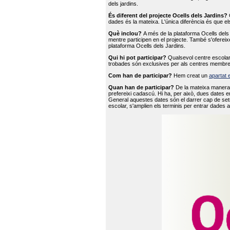
dels jardins.
És diferent del projecte Ocells dels Jardins?
O
dades és la mateixa. L'única diferència és que e
Què inclou?
A més de la plataforma Ocells dels 
mentre participen en el projecte. També s'ofereix
plataforma Ocells dels Jardins.
Qui hi pot participar?
Qualsevol centre escolar 
trobades són exclusives per als centres membre
Com han de participar?
Hem creat un
apartat 
Quan han de participar?
De la mateixa manera 
prefereixi cadascú. Hi ha, per això, dues dates e
General aquestes dates són el darrer cap de setm
escolar, s'amplien els terminis per entrar dades