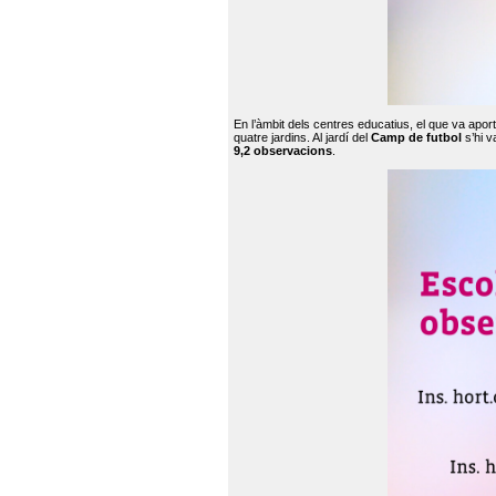
En l’àmbit dels centres educatius, el que va apor
quatre jardins. Al jardí del
Camp de futbol
s’hi v
9,2 observacions
.