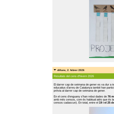
dilluns, 2. febrer 2026
Resultats del cens d'hivern 2026
El darrer cap de setmana de gener es va dur a te
educatius d’arreu de Catalunya també han participat
prèvia al darrer cap de setmana de gener.
En el cens d’enguany s'han rebut dades de
76 m
amb més censos, com és habitual atès que és la
censos cadascun). En total, entre el
19 i el 25 