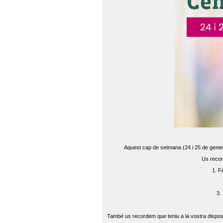
Aquest cap de setmana (24 i 25 de gener) 
Us recor
1. F
3.
També us recordem que teniu a la vostra disposi