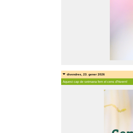
divendres, 23. gener 2026
Aquest cap de setmana fem el cens d'hivern!