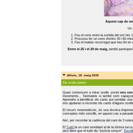
Aquest cap de se
Us 
Feu el cens entre la sortida del sol i les 
Procureu fer un cens d'entre 30 i 60 min
Feu el mateix recorregut que heu fet en 
Entre el 25 i el 29 de maig,
també participe
dilluns, 18. maig 2026
Els ocells parlen
Quan comencem a mirar ocells sovint
ens cen
moviments... Tanmateix si també som capaço
Aprendre a identificar els cants pot semblar una
ens ajudaran a recordar els cants d’alguns ocells
El recurs mnemotècnic, és una tècnica d'aprene
conceptes més senzills, en aquest cas a paraules
Així, per recordar la cadència del cant de 3 note
El
Tudó
fa un cant semblant al de la tórtora tur
això diem que el tudó diu "justícia senyor".
Escolt