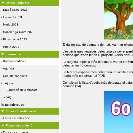
Dades i anàlisis
-
Dragó comú 2023
-
Esquirol 2023
-
Merla 2023
-
Mallerenga blava 2023
-
Pinsà comú 2023
El darrer cap de setmana de maig vam fer el cens
-
Puput 2023
L'espècie més vegades detectada va ser el
par
Informació
censos que s'han fet en el projecte Ocells dels
-
Darreres notícies
La segona espècie més detectada va ser la
tórt
detectar en 46 censos.
-
Agenda
La tercera espècie més detectada va ser
la gar
ocells més observats al 2025.
-
Codi de conducta
Completen la llista d'ocells més detectats el gafar
Ajuda
comuna (24).
-
Explicació dels símbols
-
FAQ
Estadístiques
Fitxes d'identificació
-
Fitxes d'identificació
Fitxes de confusió
-
Fitxes de confusió