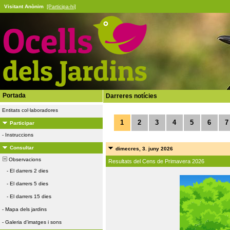
Visitant Anònim
[Participa-hi]
Portada
Darreres notícies
Entitats col·laboradores
1
2
3
4
5
6
7
Participar
-
Instruccions
Consultar
dimecres, 3. juny 2026
Observacions
Resultats del Cens de Primavera 2026
-
El darrers 2 dies
-
El darrers 5 dies
-
El darrers 15 dies
-
Mapa dels jardins
-
Galeria d'imatges i sons