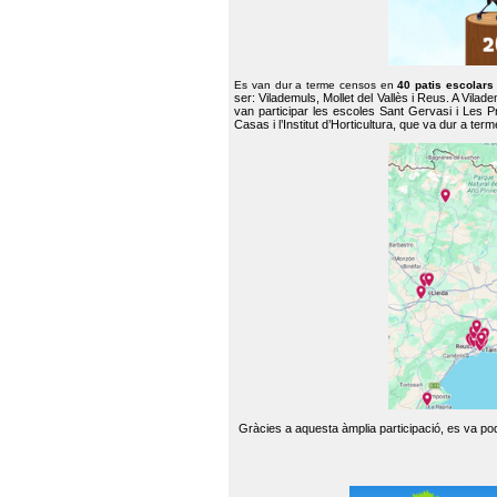
Es van dur a terme censos en
40 patis escolar
ser: Vilademuls, Mollet del Vallès i Reus. A Vilad
van participar les escoles Sant Gervasi i Les P
Casas i l’Institut d’Horticultura, que va dur a te
Gràcies a aquesta àmplia participació, es va pode