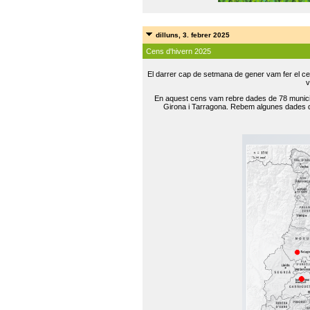
dilluns, 3. febrer 2025
Cens d'hivern 2025
El darrer cap de setmana de gener vam fer el ce
v
En aquest cens vam rebre dades de 78 municip
Girona i Tarragona. Rebem algunes dades de 