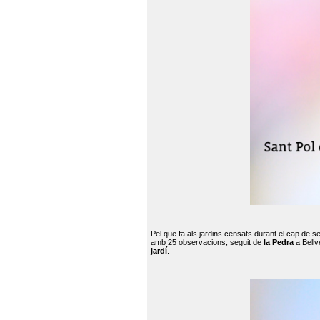
Pel que fa als jardins censats durant el cap de 
amb 25 observacions, seguit de
la Pedra
a Bellv
jardí
.