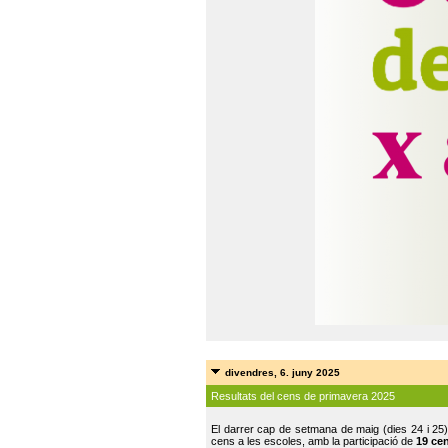
divendres, 6. juny 2025
Resultats del cens de primavera 2025
El darrer cap de setmana de maig (dies 24 i 25)
cens a les escoles, amb la participació de
19 ce