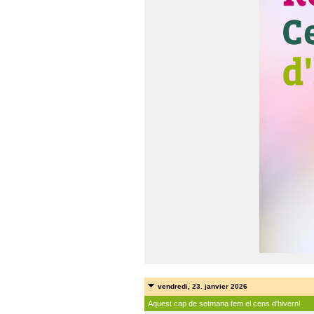
vendredi, 23. janvier 2026
Aquest cap de setmana fem el cens d'hivern!