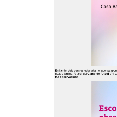
En l’àmbit dels centres educatius, el que va apor
quatre jardins. Al jardí del
Camp de futbol
s’hi v
9,2 observacions
.