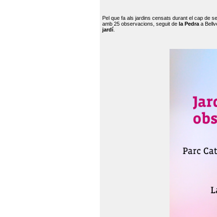
Pel que fa als jardins censats durant el cap de 
amb 25 observacions, seguit de
la Pedra
a Bellv
jardí
.