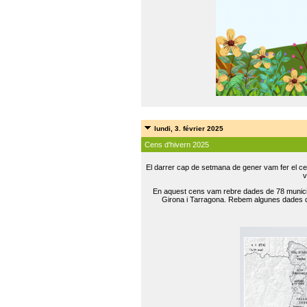
lundi, 3. février 2025
Cens d'hivern 2025
El darrer cap de setmana de gener vam fer el ce
v
En aquest cens vam rebre dades de 78 municip
Girona i Tarragona. Rebem algunes dades de 