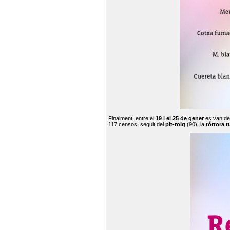
Finalment, entre el
19 i el 25 de gener
es van de
117 censos, seguit del
pit-roig
(90), la
tórtora t