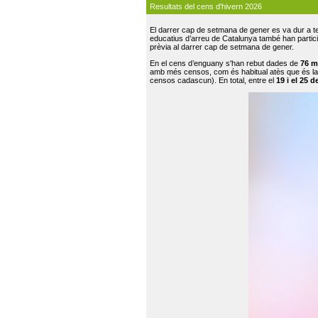
Resultats del cens d'hivern 2026
El darrer cap de setmana de gener es va dur a te
educatius d’arreu de Catalunya també han participat
prèvia al darrer cap de setmana de gener.
En el cens d’enguany s'han rebut dades de
76 m
amb més censos, com és habitual atès que és la
censos cadascun). En total, entre el
19 i el 25 