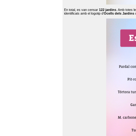
En total, es van censar
122 jardins
. Amb totes l
identificats amb el logotip d’
Ocells dels Jardins
c