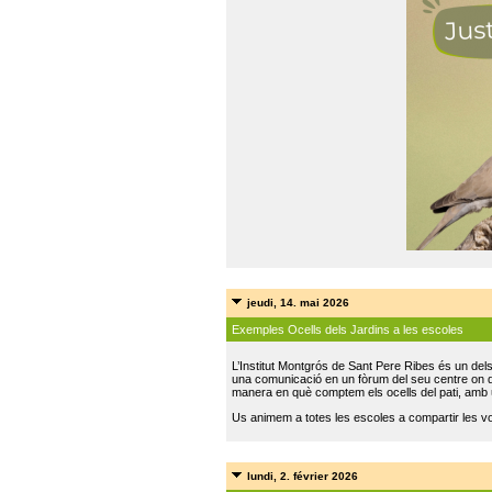
jeudi, 14. mai 2026
Exemples Ocells dels Jardins a les escoles
L’Institut Montgrós de Sant Pere Ribes és un del
una comunicació en un fòrum del seu centre on do
manera en què comptem els ocells del pati, amb 
Us animem a totes les escoles a compartir les vo
lundi, 2. février 2026