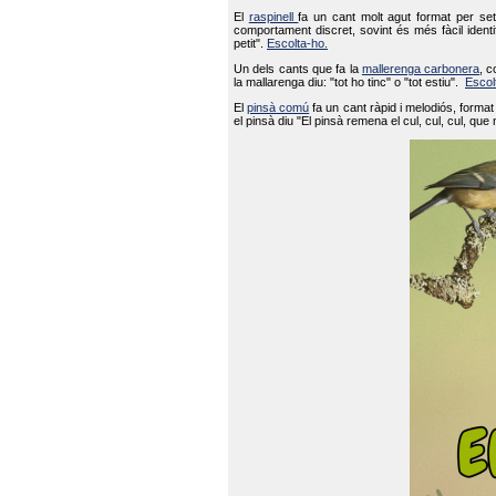
El
raspinell
fa un cant molt agut format per set
comportament discret, sovint és més fàcil ident
petit".
Escolta-ho.
Un dels cants que fa la
mallerenga carbonera
, c
la mallarenga diu: "tot ho tinc" o "tot estiu".
Escol
El
pinsà comú
fa un cant ràpid i melodiós, forma
el pinsà diu "El pinsà remena el cul, cul, cul, que 