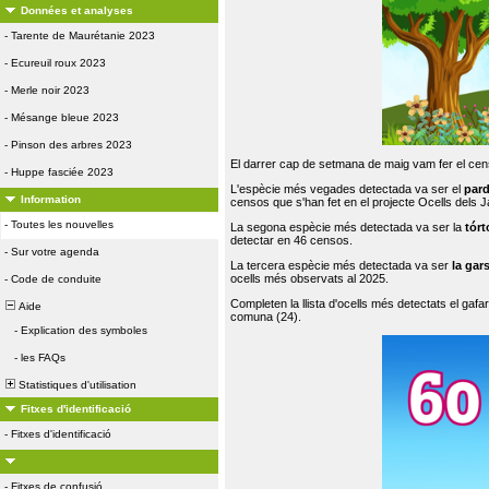
Données et analyses
-
Tarente de Maurétanie 2023
-
Ecureuil roux 2023
-
Merle noir 2023
-
Mésange bleue 2023
-
Pinson des arbres 2023
El darrer cap de setmana de maig vam fer el cens
-
Huppe fasciée 2023
L'espècie més vegades detectada va ser el
par
Information
censos que s'han fet en el projecte Ocells dels
-
Toutes les nouvelles
La segona espècie més detectada va ser la
tórt
detectar en 46 censos.
-
Sur votre agenda
La tercera espècie més detectada va ser
la gar
ocells més observats al 2025.
-
Code de conduite
Completen la llista d'ocells més detectats el gafar
Aide
comuna (24).
-
Explication des symboles
-
les FAQs
Statistiques d'utilisation
Fitxes d'identificació
-
Fitxes d'identificació
-
Fitxes de confusió