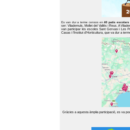
Es van dur a terme censos en
40 patis escolar
ser: Vilademuls, Mollet del Vallès i Reus. A Vilad
van participar les escoles Sant Gervasi i Les P
Casas i l’Institut d’Horticultura, que va dur a te
Gràcies a aquesta àmplia participació, es va pode