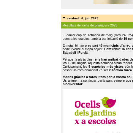
vendredi, 6. juin 2025
Resultats del cens de primavera 2025
El darrer cap de setmana de maig (dies 24 i 25)
cens a les escoles, amb la participació de
19 ce
En total, hi han pres part
48 municipis d’arreu 
podeu veure al mapa adjunt.
Hem rebut 76 cen
Sabadell
i
Fortià
.
Pel que fa als jardins,
ens han arribat dades d
les 12 del migdia. Aquesta setmana s’han recollit
Curiosament, les
5 espècies més vistes
són le
passat, la més abundant va ser la
tórtora turca
.
Moltes gràcies a totes i tots per la vostra col
Us animem a continuar participant sempre que
biodiversitat!