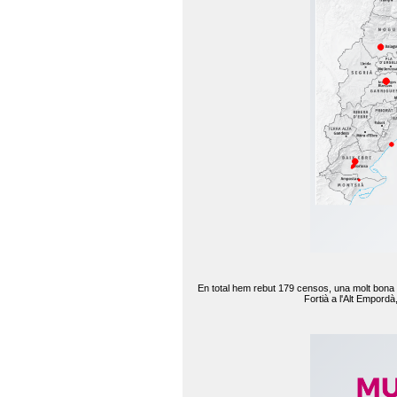
En total hem rebut 179 censos, una molt bona d
Fortià a l'Alt Empord