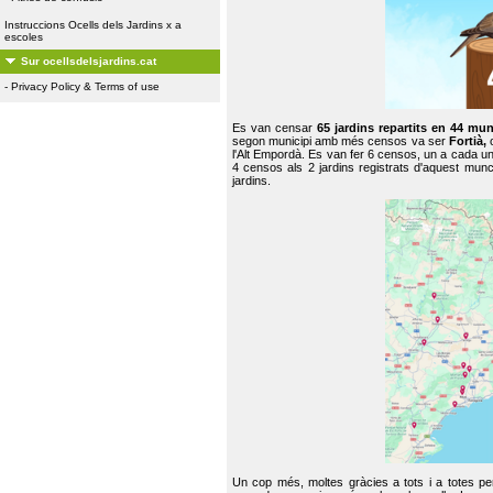
Instruccions Ocells dels Jardins x a
escoles
Sur ocellsdelsjardins.cat
-
Privacy Policy & Terms of use
Es van censar
65 jardins repartits en 44 mun
segon municipi amb més censos va ser
Fortià,
l'Alt Empordà. Es van fer 6 censos, un a cada u
4 censos als 2 jardins registrats d'aquest mun
jardins.
Un cop més, moltes gràcies a tots i a totes pe