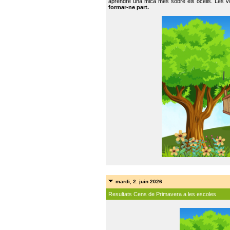
aprendre una mica més sobre els ocells. Les vo
formar-ne part.
mardi, 2. juin 2026
Resultats Cens de Primavera a les escoles