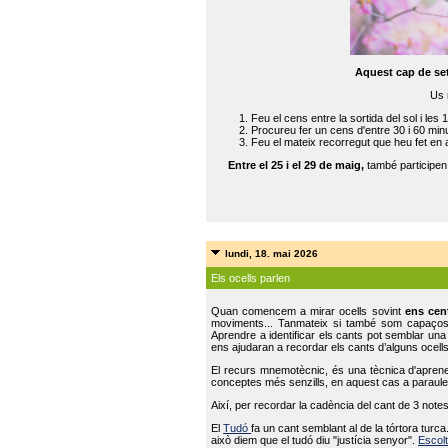
Aquest cap de se
Us 
Feu el cens entre la sortida del sol i les 
Procureu fer un cens d'entre 30 i 60 min
Feu el mateix recorregut que heu fet en 
Entre el 25 i el 29 de maig,
també participe
lundi, 18. mai 2026
Els ocells parlen
Quan comencem a mirar ocells sovint
ens cen
moviments... Tanmateix si també som capaço
Aprendre a identificar els cants pot semblar una
ens ajudaran a recordar els cants d’alguns ocells
El recurs mnemotècnic, és una tècnica d'aprene
conceptes més senzills, en aquest cas a paraules
Així, per recordar la cadència del cant de 3 note
El
Tudó
fa un cant semblant al de la tórtora tur
això diem que el tudó diu "justícia senyor".
Escolt