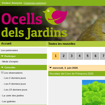
Visiteur Anonyme
[J'aimerais participer]
Accueil
Toutes les nouvelles
Les partenaires
1
2
3
4
5
6
7
Participer
-
Mode d'emploi
Consulter
mercredi, 3. juin 2026
Les observations
Resultats del Cens de Primavera 2026
-
Les 2 derniers jours
-
Les 5 derniers jours
-
Les 15 derniers jours
-
La carte des jardins
-
Les galeries