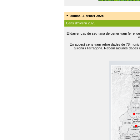
dilluns, 3. febrer 2025
Cens d'hivern 2025
El darrer cap de setmana de gener vam fer el ce
v
En aquest cens vam rebre dades de 78 municip
Girona i Tarragona. Rebem algunes dades de 