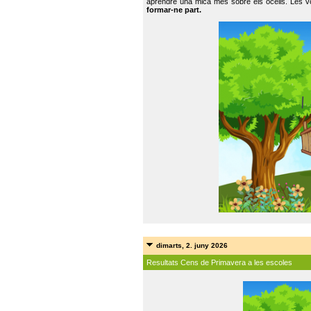
aprendre una mica més sobre els ocells. Les vo
formar-ne part.
dimarts, 2. juny 2026
Resultats Cens de Primavera a les escoles