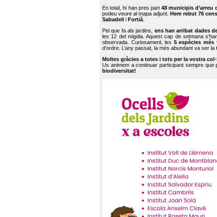
En total, hi han pres part
48 municipis d’arreu 
podeu veure al mapa adjunt.
Hem rebut 76 cen
Sabadell
i
Fortià
.
Pel que fa als jardins,
ens han arribat dades d
les 12 del migdia. Aquest cap de setmana s’han
observada. Curiosament, les
5 espècies més 
d’ordre. L’any passat, la més abundant va ser la
Moltes gràcies a totes i tots per la vostra col
Us animem a continuar participant sempre que
biodiversitat!