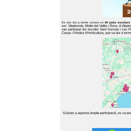
Es van dur a terme censos en
40 patis escolar
ser: Vilademuls, Mollet del Vallès i Reus. A Vilad
van participar les escoles Sant Gervasi i Les P
Casas i l’Institut d’Horticultura, que va dur a te
Gràcies a aquesta àmplia participació, es va pode