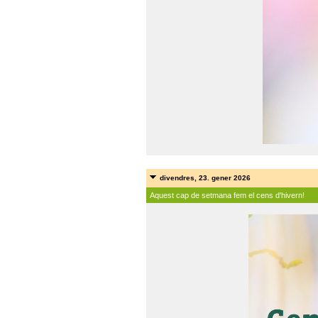
divendres, 23. gener 2026
Aquest cap de setmana fem el cens d'hivern!