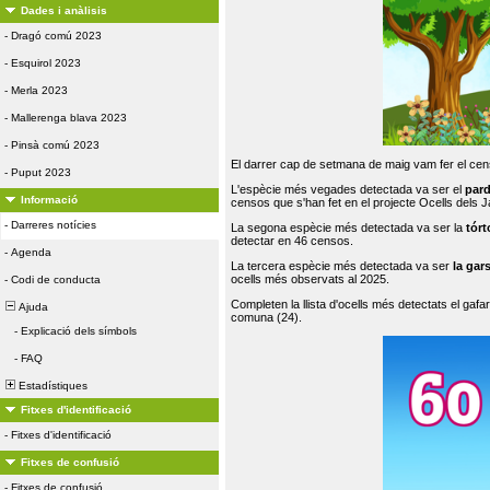
Dades i anàlisis
-
Dragó comú 2023
-
Esquirol 2023
-
Merla 2023
-
Mallerenga blava 2023
-
Pinsà comú 2023
El darrer cap de setmana de maig vam fer el cens
-
Puput 2023
L'espècie més vegades detectada va ser el
par
Informació
censos que s'han fet en el projecte Ocells dels
-
Darreres notícies
La segona espècie més detectada va ser la
tórt
detectar en 46 censos.
-
Agenda
La tercera espècie més detectada va ser
la gar
ocells més observats al 2025.
-
Codi de conducta
Completen la llista d'ocells més detectats el gafar
Ajuda
comuna (24).
-
Explicació dels símbols
-
FAQ
Estadístiques
Fitxes d'identificació
-
Fitxes d'identificació
Fitxes de confusió
-
Fitxes de confusió