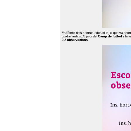
En l’àmbit dels centres educatius, el que va apor
quatre jardins. Al jardí del
Camp de futbol
s’hi v
9,2 observacions
.