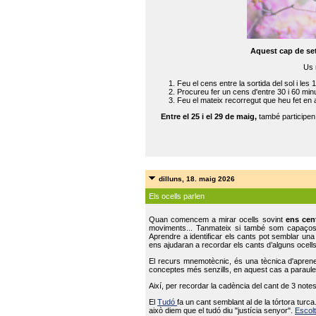
Aquest cap de se
Us 
Feu el cens entre la sortida del sol i les 
Procureu fer un cens d'entre 30 i 60 min
Feu el mateix recorregut que heu fet en 
Entre el 25 i el 29 de maig,
també participe
dilluns, 18. maig 2026
Els ocells parlen
Quan comencem a mirar ocells sovint
ens cen
moviments... Tanmateix si també som capaço
Aprendre a identificar els cants pot semblar una
ens ajudaran a recordar els cants d’alguns ocells
El recurs mnemotècnic, és una tècnica d'aprene
conceptes més senzills, en aquest cas a paraules
Així, per recordar la cadència del cant de 3 note
El
Tudó
fa un cant semblant al de la tórtora tur
això diem que el tudó diu "justícia senyor".
Escolt