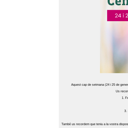
Aquest cap de setmana (24 i 25 de gener) 
Us recor
1. F
3.
També us recordem que teniu a la vostra disposi