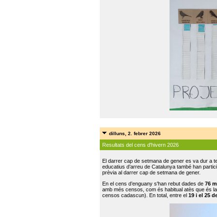
dilluns, 2. febrer 2026
Resultats del cens d'hivern 2026
El darrer cap de setmana de gener es va dur a te
educatius d’arreu de Catalunya també han participat
prèvia al darrer cap de setmana de gener.
En el cens d’enguany s'han rebut dades de
76 m
amb més censos, com és habitual atès que és la
censos cadascun). En total, entre el
19 i el 25 