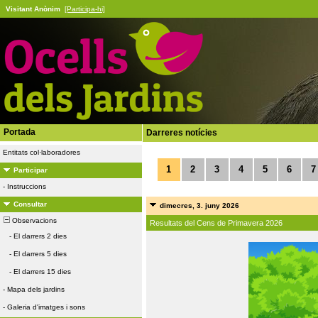
Visitant Anònim
[Participa-hi]
Portada
Darreres notícies
Entitats col·laboradores
1
2
3
4
5
6
7
Participar
-
Instruccions
Consultar
dimecres, 3. juny 2026
Observacions
Resultats del Cens de Primavera 2026
-
El darrers 2 dies
-
El darrers 5 dies
-
El darrers 15 dies
-
Mapa dels jardins
-
Galeria d'imatges i sons