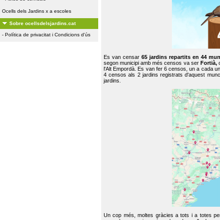
Ocells dels Jardins x a escoles
Sobre ocellsdelsjardins.cat
-
Política de privacitat i Condicions d'ús
Es van censar
65 jardins repartits en 44 mun
segon municipi amb més censos va ser
Fortià,
l'Alt Empordà. Es van fer 6 censos, un a cada u
4 censos als 2 jardins registrats d'aquest mun
jardins.
Un cop més, moltes gràcies a tots i a totes pe