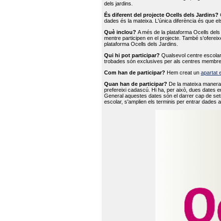
dels jardins.
És diferent del projecte Ocells dels Jardins?
O
dades és la mateixa. L'única diferència és que e
Què inclou?
A més de la plataforma Ocells dels 
mentre participen en el projecte. També s'ofereix
plataforma Ocells dels Jardins.
Qui hi pot participar?
Qualsevol centre escolar 
trobades són exclusives per als centres membre
Com han de participar?
Hem creat un
apartat 
Quan han de participar?
De la mateixa manera 
prefereixi cadascú. Hi ha, per això, dues dates e
General aquestes dates són el darrer cap de setm
escolar, s'amplien els terminis per entrar dades