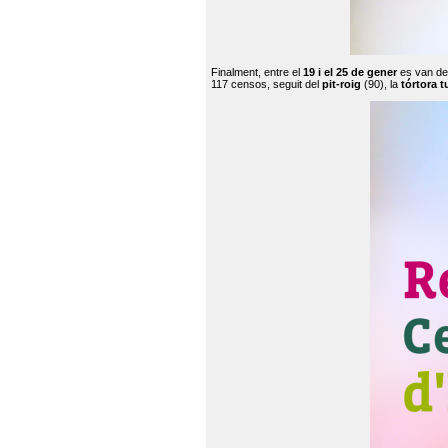
Finalment, entre el
19 i el 25 de gener
es van de
117 censos, seguit del
pit-roig
(90), la
tórtora t