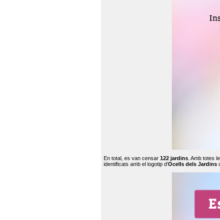
En total, es van censar
122 jardins
. Amb totes l
identificats amb el logotip d’
Ocells dels Jardins
c