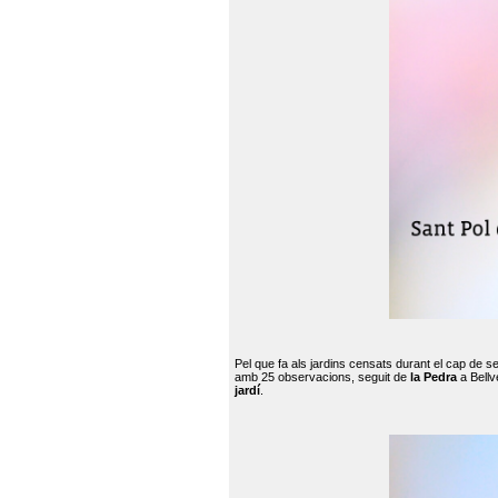
Pel que fa als jardins censats durant el cap de 
amb 25 observacions, seguit de
la Pedra
a Bellv
jardí
.