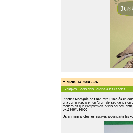
dijous, 14. maig 2026
Exemples Ocells dels Jardins a les escoles
L’Institut Montgrós de Sant Pere Ribes és un del
una comunicació en un fòrum del seu centre on do
manera en què comptem els ocells del pati, amb 
d=11869#p34070
Us animem a totes les escoles a compartir les vo