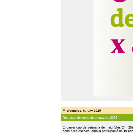
divendres, 6. juny 2025
Resultats del cens de primavera 2025
El darrer cap de setmana de maig (dies 24 i 25)
cens a les escoles, amb la participació de
19 ce