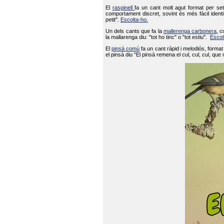
El
raspinell
fa un cant molt agut format per set
comportament discret, sovint és més fàcil ident
petit".
Escolta-ho.
Un dels cants que fa la
mallerenga carbonera
, c
la mallarenga diu: "tot ho tinc" o "tot estiu".
Escol
El
pinsà comú
fa un cant ràpid i melodiós, forma
el pinsà diu "El pinsà remena el cul, cul, cul, que 