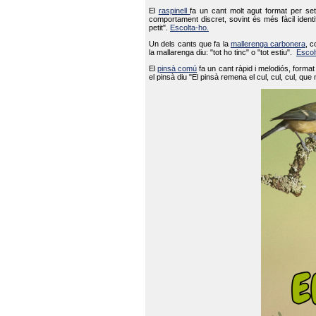
El
raspinell
fa un cant molt agut format per set
comportament discret, sovint és més fàcil ident
petit".
Escolta-ho.
Un dels cants que fa la
mallerenga carbonera
, c
la mallarenga diu: "tot ho tinc" o "tot estiu".
Escol
El
pinsà comú
fa un cant ràpid i melodiós, forma
el pinsà diu "El pinsà remena el cul, cul, cul, que 