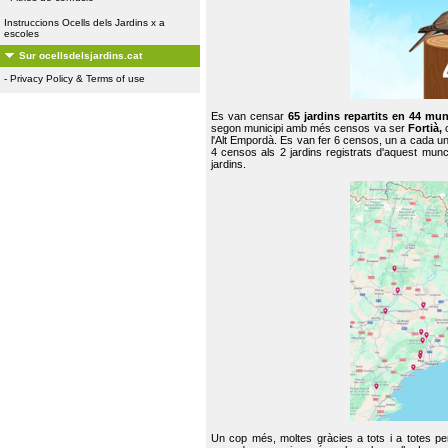
Instruccions Ocells dels Jardins x a
escoles
Sur ocellsdelsjardins.cat
-
Privacy Policy & Terms of use
Es van censar
65 jardins repartits en 44 mun
segon municipi amb més censos va ser
Fortià,
l'Alt Empordà. Es van fer 6 censos, un a cada u
4 censos als 2 jardins registrats d'aquest mun
jardins.
Un cop més, moltes gràcies a tots i a totes pe