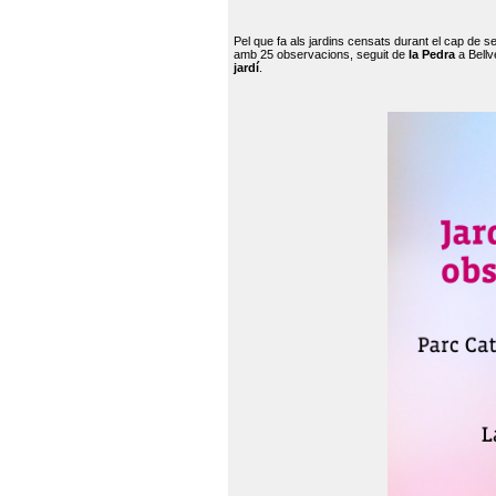
Pel que fa als jardins censats durant el cap de 
amb 25 observacions, seguit de
la Pedra
a Bellv
jardí
.