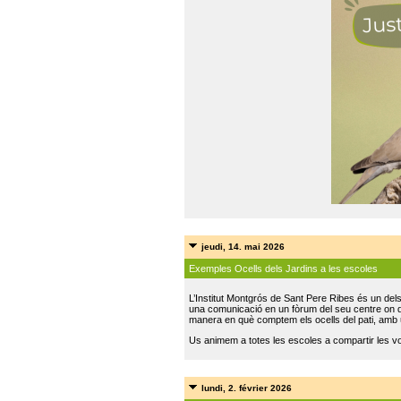
jeudi, 14. mai 2026
Exemples Ocells dels Jardins a les escoles
L’Institut Montgrós de Sant Pere Ribes és un del
una comunicació en un fòrum del seu centre on do
manera en què comptem els ocells del pati, amb 
Us animem a totes les escoles a compartir les vo
lundi, 2. février 2026