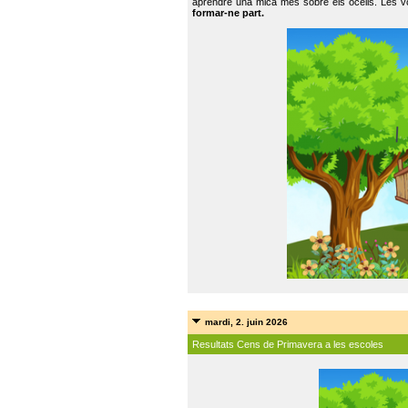
aprendre una mica més sobre els ocells. Les vo
formar-ne part.
mardi, 2. juin 2026
Resultats Cens de Primavera a les escoles