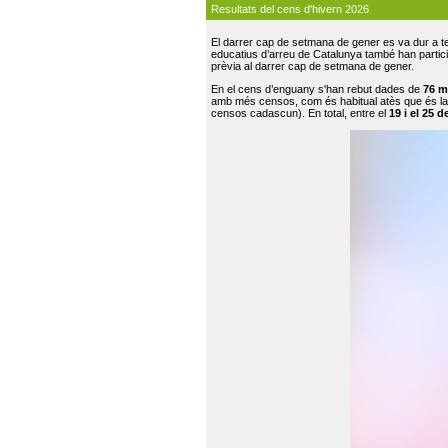
Resultats del cens d'hivern 2026
El darrer cap de setmana de gener es va dur a te
educatius d’arreu de Catalunya també han participat
prèvia al darrer cap de setmana de gener.
En el cens d’enguany s'han rebut dades de
76 m
amb més censos, com és habitual atès que és la
censos cadascun). En total, entre el
19 i el 25 