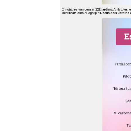
En total, es van censar
122 jardins
. Amb totes l
identificats amb el logotip d’
Ocells dels Jardins
c