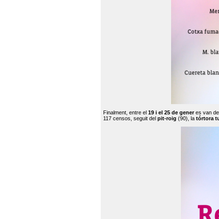
Finalment, entre el
19 i el 25 de gener
es van de
117 censos, seguit del
pit-roig
(90), la
tórtora t