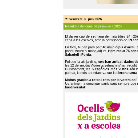
vendredi, 6. juin 2025
Resultats del cens de primavera 2025
El darrer cap de setmana de maig (dies 24 i 25)
cens a les escoles, amb la participació de
19 ce
En total, hi han pres part
48 municipis d’arreu 
podeu veure al mapa adjunt.
Hem rebut 76 cen
Sabadell
i
Fortià
.
Pel que fa als jardins,
ens han arribat dades d
les 12 del migdia. Aquesta setmana s’han recollit
Curiosament, les
5 espècies més vistes
són le
passat, la més abundant va ser la
tórtora turca
.
Moltes gràcies a totes i tots per la vostra col
Us animem a continuar participant sempre que
biodiversitat!