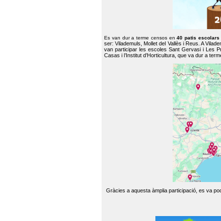
Es van dur a terme censos en
40 patis escolar
ser: Vilademuls, Mollet del Vallès i Reus. A Vilad
van participar les escoles Sant Gervasi i Les P
Casas i l’Institut d’Horticultura, que va dur a te
Gràcies a aquesta àmplia participació, es va pode