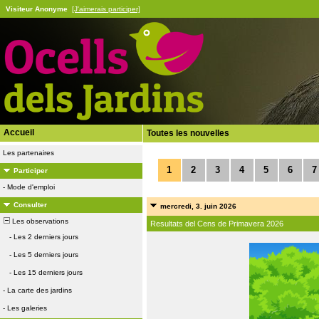
Visiteur Anonyme
[J'aimerais participer]
Accueil
Toutes les nouvelles
Les partenaires
1
2
3
4
5
6
7
Participer
-
Mode d'emploi
Consulter
mercredi, 3. juin 2026
Les observations
Resultats del Cens de Primavera 2026
-
Les 2 derniers jours
-
Les 5 derniers jours
-
Les 15 derniers jours
-
La carte des jardins
-
Les galeries