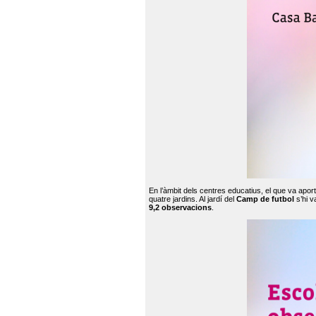
En l’àmbit dels centres educatius, el que va apor
quatre jardins. Al jardí del
Camp de futbol
s’hi v
9,2 observacions
.