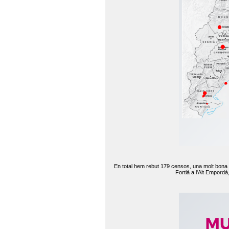
En total hem rebut 179 censos, una molt bona d
Fortià a l'Alt Empord