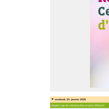
vendredi, 23. janvier 2026
Aquest cap de setmana fem el cens d'hivern!