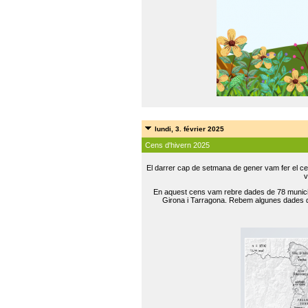
lundi, 3. février 2025
Cens d'hivern 2025
El darrer cap de setmana de gener vam fer el ce
v
En aquest cens vam rebre dades de 78 municip
Girona i Tarragona. Rebem algunes dades de 