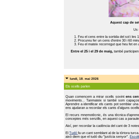
Aquest cap de se
Us 
Feu el cens entre la sortida del sol i les 
Procureu fer un cens d'entre 30 i 60 min
Feu el mateix recorregut que heu fet en 
Entre el 25 i el 29 de maig,
també participe
lundi, 18. mai 2026
Els ocells parlen
Quan comencem a mirar ocells sovint
ens cen
moviments... Tanmateix si també som capaço
Aprendre a identificar els cants pot semblar una
ens ajudaran a recordar els cants d’alguns ocells
El recurs mnemotècnic, és una tècnica d'aprene
conceptes més senzills, en aquest cas a paraules
Així, per recordar la cadència del cant de 3 note
El
Tudó
fa un cant semblant al de la tórtora tur
això diem que el tudó diu "justícia senyor".
Escolt