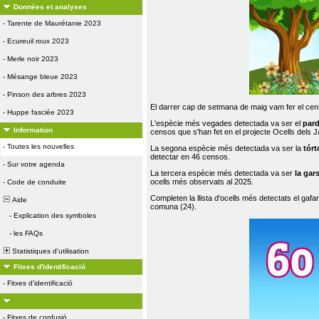
Données et analyses
-
Tarente de Maurétanie 2023
-
Ecureuil roux 2023
-
Merle noir 2023
-
Mésange bleue 2023
-
Pinson des arbres 2023
El darrer cap de setmana de maig vam fer el cens
-
Huppe fasciée 2023
L'espècie més vegades detectada va ser el
par
Information
censos que s'han fet en el projecte Ocells dels
-
Toutes les nouvelles
La segona espècie més detectada va ser la
tórt
detectar en 46 censos.
-
Sur votre agenda
La tercera espècie més detectada va ser
la gar
ocells més observats al 2025.
-
Code de conduite
Completen la llista d'ocells més detectats el gafar
Aide
comuna (24).
-
Explication des symboles
-
les FAQs
Statistiques d'utilisation
Fitxes d'identificació
-
Fitxes d'identificació
-
Fitxes de confusió