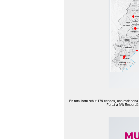
En total hem rebut 179 censos, una molt bona d
Fortià a l'Alt Empord