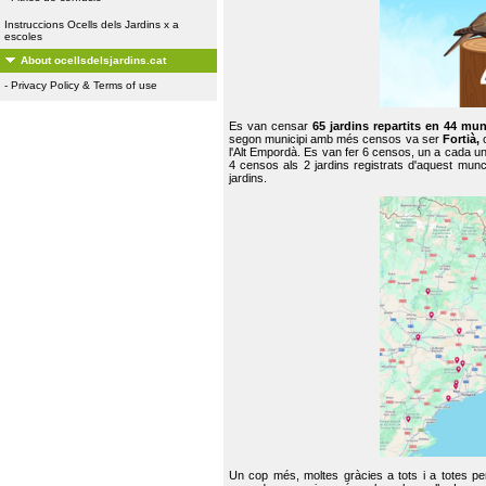
Instruccions Ocells dels Jardins x a
escoles
About ocellsdelsjardins.cat
-
Privacy Policy & Terms of use
Es van censar
65 jardins repartits en 44 mun
segon municipi amb més censos va ser
Fortià,
l'Alt Empordà. Es van fer 6 censos, un a cada u
4 censos als 2 jardins registrats d'aquest mun
jardins.
Un cop més, moltes gràcies a tots i a totes pe