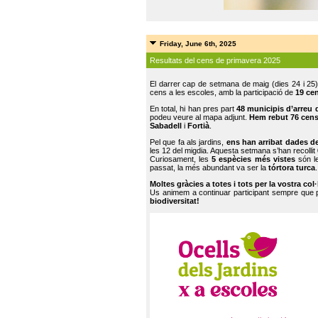
Friday, June 6th, 2025
Resultats del cens de primavera 2025
El darrer cap de setmana de maig (dies 24 i 25)
cens a les escoles, amb la participació de
19 ce
En total, hi han pres part
48 municipis d’arreu 
podeu veure al mapa adjunt.
Hem rebut 76 cen
Sabadell
i
Fortià
.
Pel que fa als jardins,
ens han arribat dades d
les 12 del migdia. Aquesta setmana s’han recollit
Curiosament, les
5 espècies més vistes
són le
passat, la més abundant va ser la
tórtora turca
.
Moltes gràcies a totes i tots per la vostra col
Us animem a continuar participant sempre que
biodiversitat!