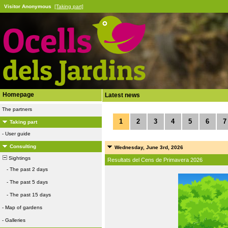
Visitor Anonymous
[Taking part]
Homepage
Latest news
The partners
1
2
3
4
5
6
7
Taking part
-
User guide
Consulting
Wednesday, June 3rd, 2026
Sightings
Resultats del Cens de Primavera 2026
-
The past 2 days
-
The past 5 days
-
The past 15 days
-
Map of gardens
-
Galleries