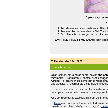
Aquest cap de se
Us 
Feu el cens entre la sortida del sol i les 
Procureu fer un cens d'entre 30 i 60 min
Feu el mateix recorregut que heu fet en 
Entre el 25 i el 29 de maig,
també participe
Monday, May 18th, 2026
Els ocells parlen
Quan comencem a mirar ocells sovint
ens cen
moviments... Tanmateix si també som capaço
Aprendre a identificar els cants pot semblar una
ens ajudaran a recordar els cants d’alguns ocells
El recurs mnemotècnic, és una tècnica d'aprene
conceptes més senzills, en aquest cas a paraules
Així, per recordar la cadència del cant de 3 note
El
Tudó
fa un cant semblant al de la tórtora tur
això diem que el tudó diu "justícia senyor".
Escolt