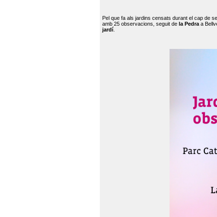
Pel que fa als jardins censats durant el cap de 
amb 25 observacions, seguit de
la Pedra
a Bellv
jardí
.