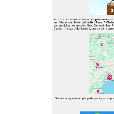
Es van dur a terme censos en
40 patis escolar
ser: Vilademuls, Mollet del Vallès i Reus. A Vilad
van participar les escoles Sant Gervasi i Les P
Casas i l’Institut d’Horticultura, que va dur a te
Gràcies a aquesta àmplia participació, es va pode