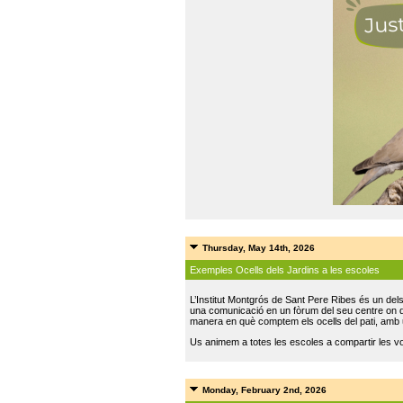
Thursday, May 14th, 2026
Exemples Ocells dels Jardins a les escoles
L’Institut Montgrós de Sant Pere Ribes és un del
una comunicació en un fòrum del seu centre on do
manera en què comptem els ocells del pati, amb 
Us animem a totes les escoles a compartir les vo
Monday, February 2nd, 2026