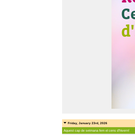
Friday, January 23rd, 2026
Aquest cap de setmana fem el cens d'hivern!