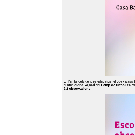
En l’àmbit dels centres educatius, el que va apor
quatre jardins. Al jardí del
Camp de futbol
s’hi v
9,2 observacions
.