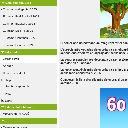
Data and analyses
-
Common wall gecko 2023
-
Eurasian Red Squirrel 2023
-
Common Blackbird 2023
-
Eurasian Blue Tit 2023
-
Eurasian Chaffinch 2023
El darrer cap de setmana de maig vam fer el cens
-
Eurasian Hoopoe 2023
L'espècie més vegades detectada va ser el
par
Information
censos que s'han fet en el projecte Ocells dels
-
Latest news
La segona espècie més detectada va ser la
tórt
detectar en 46 censos.
-
Agenda
La tercera espècie més detectada va ser
la gar
ocells més observats al 2025.
-
Code of conduct
Completen la llista d'ocells més detectats el gafar
Help
comuna (24).
-
Symbol explanation
-
FAQ
Stats
Fitxes d'identificació
-
Fitxes d'identificació
-
Fitxes de confusió