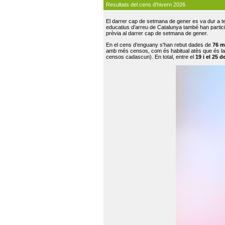
Resultats del cens d'hivern 2026
El darrer cap de setmana de gener es va dur a te
educatius d’arreu de Catalunya també han participat
prèvia al darrer cap de setmana de gener.
En el cens d’enguany s'han rebut dades de
76 m
amb més censos, com és habitual atès que és la
censos cadascun). En total, entre el
19 i el 25 