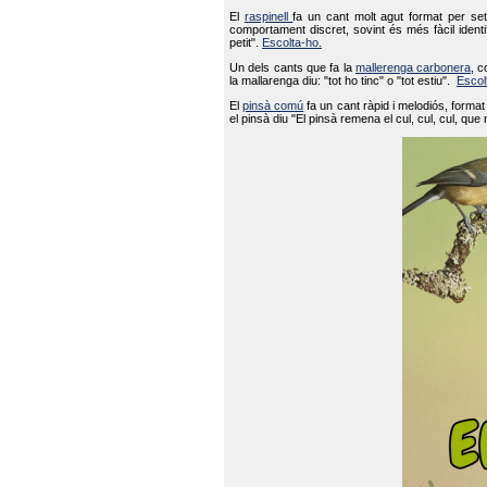
El
raspinell
fa un cant molt agut format per set
comportament discret, sovint és més fàcil ident
petit".
Escolta-ho.
Un dels cants que fa la
mallerenga carbonera
, c
la mallarenga diu: "tot ho tinc" o "tot estiu".
Escol
El
pinsà comú
fa un cant ràpid i melodiós, forma
el pinsà diu "El pinsà remena el cul, cul, cul, que 