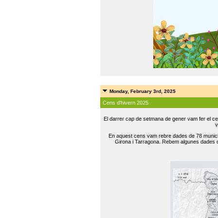
Monday, February 3rd, 2025
Cens d'hivern 2025
El darrer cap de setmana de gener vam fer el ce
v
En aquest cens vam rebre dades de 78 municip
Girona i Tarragona. Rebem algunes dades de 