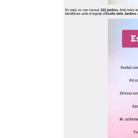
En total, es van censar
122 jardins
. Amb totes l
identificats amb el logotip d’
Ocells dels Jardins
c