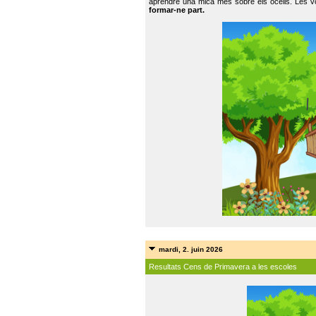
aprendre una mica més sobre els ocells. Les vo
formar-ne part.
mardi, 2. juin 2026
Resultats Cens de Primavera a les escoles