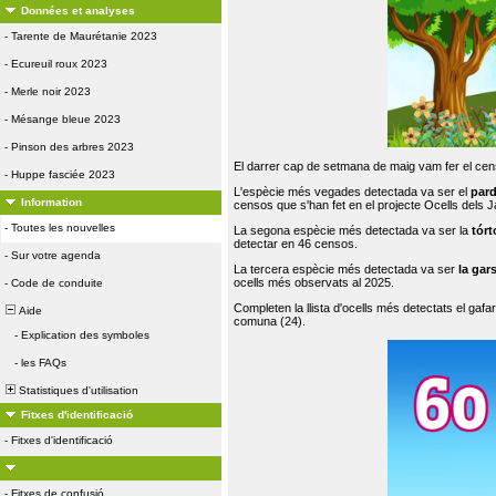
Données et analyses
-
Tarente de Maurétanie 2023
-
Ecureuil roux 2023
-
Merle noir 2023
-
Mésange bleue 2023
-
Pinson des arbres 2023
El darrer cap de setmana de maig vam fer el cens
-
Huppe fasciée 2023
L'espècie més vegades detectada va ser el
par
Information
censos que s'han fet en el projecte Ocells dels
-
Toutes les nouvelles
La segona espècie més detectada va ser la
tórt
detectar en 46 censos.
-
Sur votre agenda
La tercera espècie més detectada va ser
la gar
ocells més observats al 2025.
-
Code de conduite
Completen la llista d'ocells més detectats el gafar
Aide
comuna (24).
-
Explication des symboles
-
les FAQs
Statistiques d'utilisation
Fitxes d'identificació
-
Fitxes d'identificació
-
Fitxes de confusió