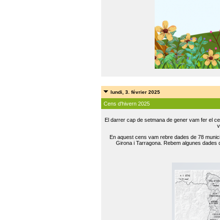
lundi, 3. février 2025
Cens d'hivern 2025
El darrer cap de setmana de gener vam fer el ce
v
En aquest cens vam rebre dades de 78 municip
Girona i Tarragona. Rebem algunes dades de 