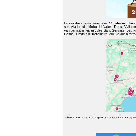
Es van dur a terme censos en
40 patis escolar
ser: Vilademuls, Mollet del Vallès i Reus. A Vilad
van participar les escoles Sant Gervasi i Les P
Casas i l’Institut d’Horticultura, que va dur a te
Gràcies a aquesta àmplia participació, es va pode