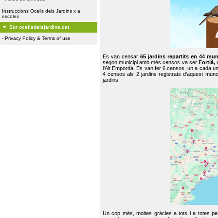
Instruccions Ocells dels Jardins x a
escoles
Sur ocellsdelsjardins.cat
-
Privacy Policy & Terms of use
Es van censar
65 jardins repartits en 44 mun
segon municipi amb més censos va ser
Fortià,
l'Alt Empordà. Es van fer 6 censos, un a cada u
4 censos als 2 jardins registrats d'aquest mun
jardins.
Un cop més, moltes gràcies a tots i a totes pe