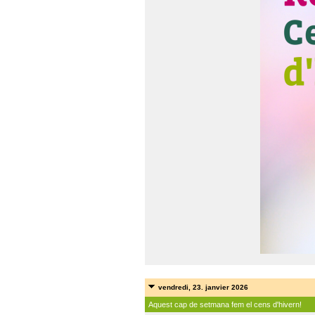
vendredi, 23. janvier 2026
Aquest cap de setmana fem el cens d'hivern!