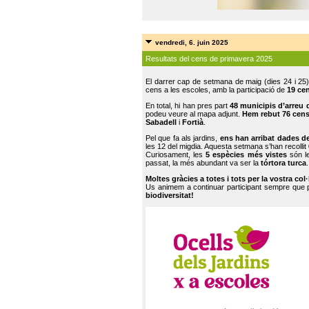
vendredi, 6. juin 2025
Resultats del cens de primavera 2025
El darrer cap de setmana de maig (dies 24 i 25)
cens a les escoles, amb la participació de
19 ce
En total, hi han pres part
48 municipis d’arreu 
podeu veure al mapa adjunt.
Hem rebut 76 cen
Sabadell
i
Fortià
.
Pel que fa als jardins,
ens han arribat dades d
les 12 del migdia. Aquesta setmana s’han recollit
Curiosament, les
5 espècies més vistes
són le
passat, la més abundant va ser la
tórtora turca
.
Moltes gràcies a totes i tots per la vostra col
Us animem a continuar participant sempre que
biodiversitat!