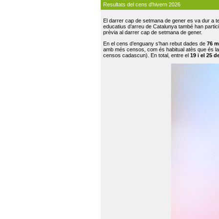
Resultats del cens d'hivern 2026
El darrer cap de setmana de gener es va dur a te
educatius d’arreu de Catalunya també han participat
prèvia al darrer cap de setmana de gener.
En el cens d’enguany s'han rebut dades de
76 m
amb més censos, com és habitual atès que és la
censos cadascun). En total, entre el
19 i el 25 