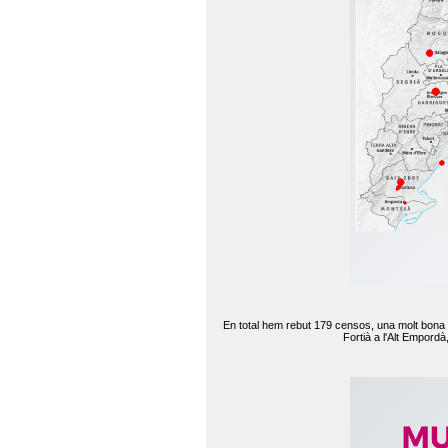
En total hem rebut 179 censos, una molt bona d
Fortià a l'Alt Empord