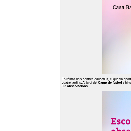
En l’àmbit dels centres educatius, el que va apor
quatre jardins. Al jardí del
Camp de futbol
s’hi v
9,2 observacions
.