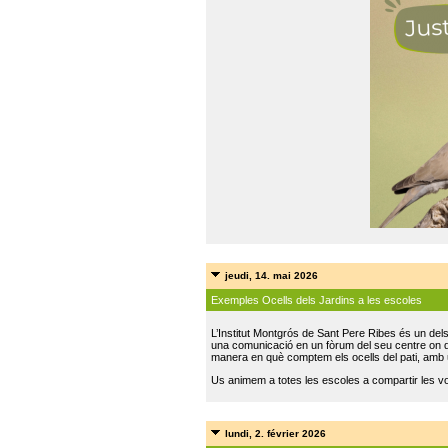
jeudi, 14. mai 2026
Exemples Ocells dels Jardins a les escoles
L’Institut Montgrós de Sant Pere Ribes és un del
una comunicació en un fòrum del seu centre on do
manera en què comptem els ocells del pati, amb 
Us animem a totes les escoles a compartir les vo
lundi, 2. février 2026