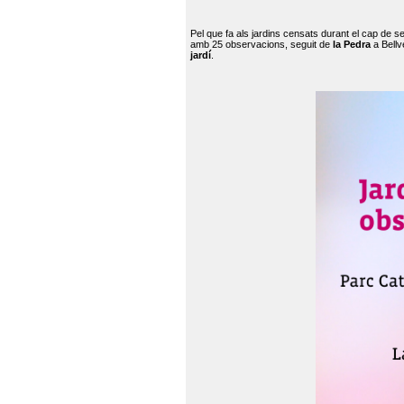
Pel que fa als jardins censats durant el cap de 
amb 25 observacions, seguit de
la Pedra
a Bellv
jardí
.