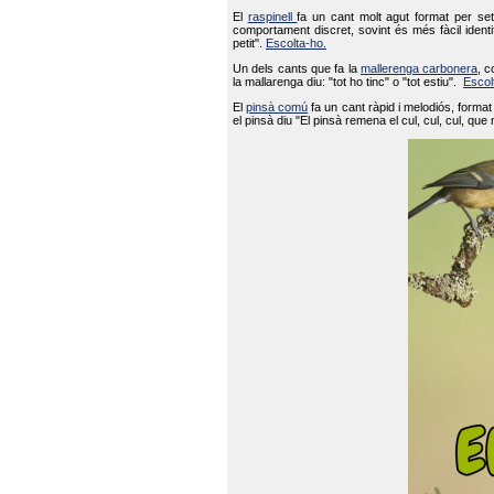
El
raspinell
fa un cant molt agut format per set
comportament discret, sovint és més fàcil ident
petit".
Escolta-ho.
Un dels cants que fa la
mallerenga carbonera
, c
la mallarenga diu: "tot ho tinc" o "tot estiu".
Escol
El
pinsà comú
fa un cant ràpid i melodiós, forma
el pinsà diu "El pinsà remena el cul, cul, cul, que 