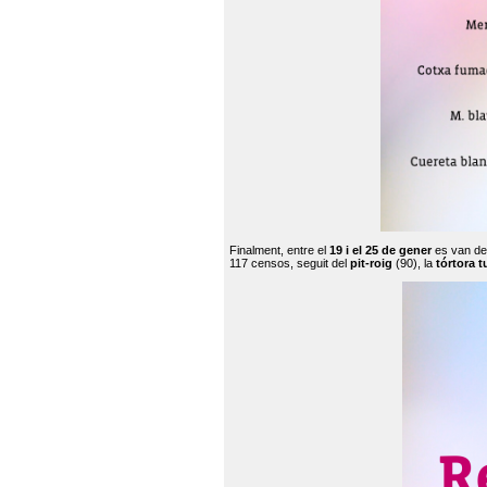
Finalment, entre el
19 i el 25 de gener
es van de
117 censos, seguit del
pit-roig
(90), la
tórtora t