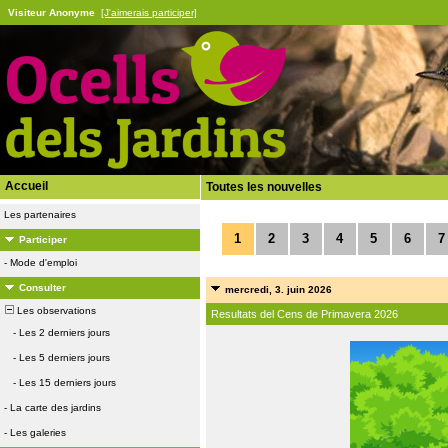
Visiteur Anonyme
[J'aimerais participer]
Accueil
Toutes les nouvelles
Les partenaires
1
2
3
4
5
6
7
Participer
-
Mode d'emploi
Consulter
mercredi, 3. juin 2026
Les observations
Resultats del Cens de Primavera 2026
-
Les 2 derniers jours
-
Les 5 derniers jours
-
Les 15 derniers jours
-
La carte des jardins
-
Les galeries