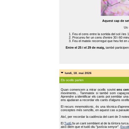
Aquest cap de se
Us 
Feu el cens entre la sortida del sol i les 
Procureu fer un cens d'entre 30 i 60 min
Feu el mateix recorregut que heu fet en 
Entre el 25 i el 29 de maig,
també participe
lundi, 18. mai 2026
Els ocells parlen
Quan comencem a mirar ocells sovint
ens cen
moviments... Tanmateix si també som capaço
Aprendre a identificar els cants pot semblar una
ens ajudaran a recordar els cants d’alguns ocells
El recurs mnemotècnic, és una tècnica d'aprene
conceptes més senzills, en aquest cas a paraules
Així, per recordar la cadència del cant de 3 note
El
Tudó
fa un cant semblant al de la tórtora tur
això diem que el tudó diu "justícia senyor".
Escolt