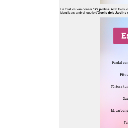
En total, es van censar
122 jardins
. Amb totes l
identificats amb el logotip d’
Ocells dels Jardins
c