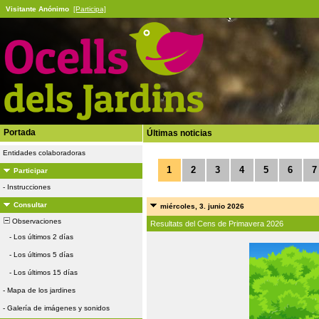
Visitante Anónimo
[Participa]
Portada
Últimas noticias
Entidades colaboradoras
1
2
3
4
5
6
7
Participar
-
Instrucciones
Consultar
miércoles, 3. junio 2026
Observaciones
Resultats del Cens de Primavera 2026
-
Los últimos 2 días
-
Los últimos 5 días
-
Los últimos 15 días
-
Mapa de los jardines
-
Galería de imágenes y sonidos