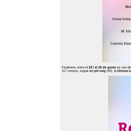
Finalment, entre el
19 i el 25 de gener
es van de
117 censos, seguit del
pit-roig
(90), la
tórtora t