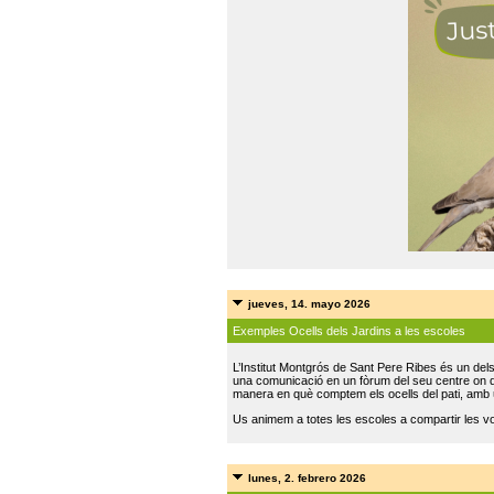
jueves, 14. mayo 2026
Exemples Ocells dels Jardins a les escoles
L’Institut Montgrós de Sant Pere Ribes és un del
una comunicació en un fòrum del seu centre on do
manera en què comptem els ocells del pati, amb 
Us animem a totes les escoles a compartir les vo
lunes, 2. febrero 2026