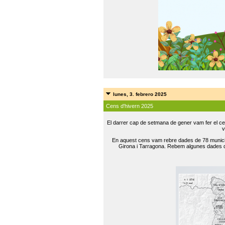
lunes, 3. febrero 2025
Cens d'hivern 2025
El darrer cap de setmana de gener vam fer el ce
v
En aquest cens vam rebre dades de 78 municip
Girona i Tarragona. Rebem algunes dades de 