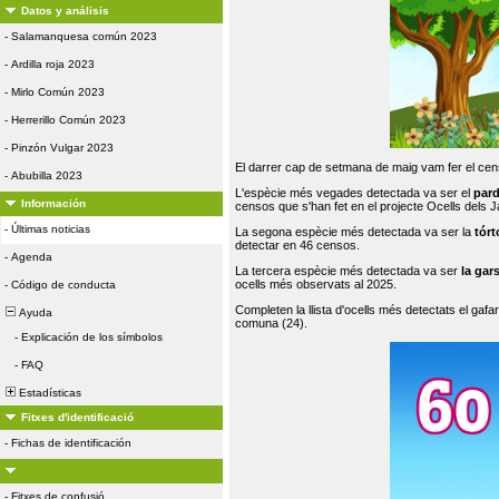
Datos y análisis
-
Salamanquesa común 2023
-
Ardilla roja 2023
-
Mirlo Común 2023
-
Herrerillo Común 2023
-
Pinzón Vulgar 2023
El darrer cap de setmana de maig vam fer el cens
-
Abubilla 2023
L'espècie més vegades detectada va ser el
par
Información
censos que s'han fet en el projecte Ocells dels
-
Últimas noticias
La segona espècie més detectada va ser la
tórt
detectar en 46 censos.
-
Agenda
La tercera espècie més detectada va ser
la gar
ocells més observats al 2025.
-
Código de conducta
Completen la llista d'ocells més detectats el gafar
Ayuda
comuna (24).
-
Explicación de los símbolos
-
FAQ
Estadísticas
Fitxes d'identificació
-
Fichas de identificación
-
Fitxes de confusió