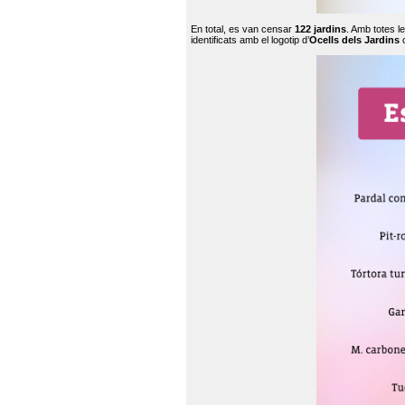
En total, es van censar
122 jardins
. Amb totes l
identificats amb el logotip d’
Ocells dels Jardins
c