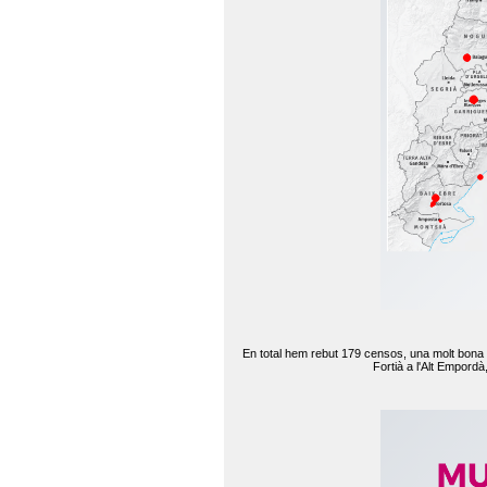
En total hem rebut 179 censos, una molt bona d
Fortià a l'Alt Empord