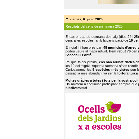
viernes, 6. junio 2025
Resultats del cens de primavera 2025
El darrer cap de setmana de maig (dies 24 i 25)
cens a les escoles, amb la participació de
19 ce
En total, hi han pres part
48 municipis d’arreu 
podeu veure al mapa adjunt.
Hem rebut 76 cen
Sabadell
i
Fortià
.
Pel que fa als jardins,
ens han arribat dades d
les 12 del migdia. Aquesta setmana s’han recollit
Curiosament, les
5 espècies més vistes
són le
passat, la més abundant va ser la
tórtora turca
.
Moltes gràcies a totes i tots per la vostra col
Us animem a continuar participant sempre que
biodiversitat!