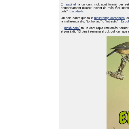
El
raspinell
fa un cant molt agut format per set
comportament discret, sovint és més fàcil ident
petit".
Escolta-ho.
Un dels cants que fa la
mallerenga carbonera
, c
la mallarenga diu: "tot ho tinc" o "tot estiu".
Escol
El
pinsà comú
fa un cant ràpid i melodiós, forma
el pinsà diu "El pinsà remena el cul, cul, cul, que 