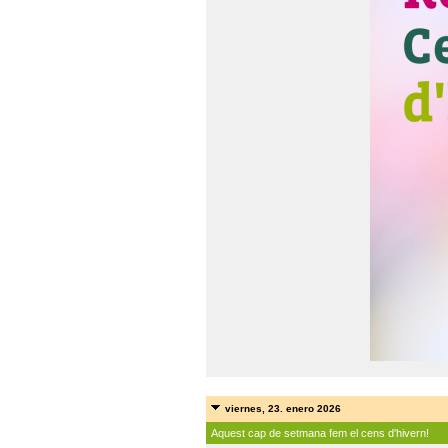
viernes, 23. enero 2026
Aquest cap de setmana fem el cens d'hivern!