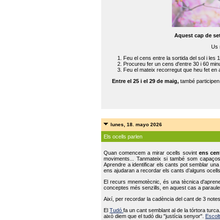
Aquest cap de se
Us 
Feu el cens entre la sortida del sol i les 
Procureu fer un cens d'entre 30 i 60 min
Feu el mateix recorregut que heu fet en 
Entre el 25 i el 29 de maig,
també participe
lunes, 18. mayo 2026
Els ocells parlen
Quan comencem a mirar ocells sovint
ens cen
moviments... Tanmateix si també som capaço
Aprendre a identificar els cants pot semblar una
ens ajudaran a recordar els cants d’alguns ocells
El recurs mnemotècnic, és una tècnica d'aprene
conceptes més senzills, en aquest cas a paraules
Així, per recordar la cadència del cant de 3 note
El
Tudó
fa un cant semblant al de la tórtora tur
això diem que el tudó diu "justícia senyor".
Escolt