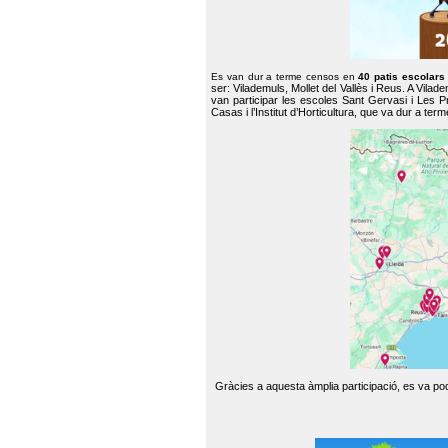
Es van dur a terme censos en
40 patis escolar
ser: Vilademuls, Mollet del Vallès i Reus. A Vilad
van participar les escoles Sant Gervasi i Les P
Casas i l’Institut d’Horticultura, que va dur a te
Gràcies a aquesta àmplia participació, es va pode