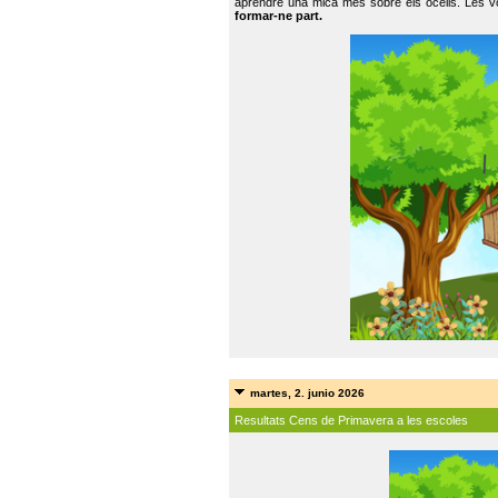
aprendre una mica més sobre els ocells. Les vo
formar-ne part.
martes, 2. junio 2026
Resultats Cens de Primavera a les escoles