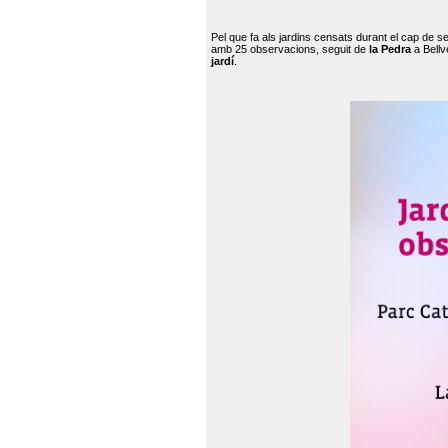
Pel que fa als jardins censats durant el cap de 
amb 25 observacions, seguit de
la Pedra
a Bellv
jardí
.