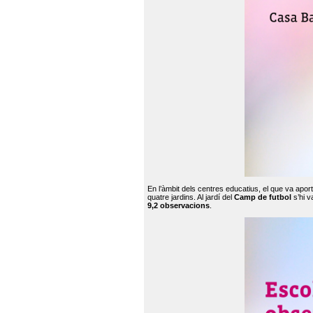
En l’àmbit dels centres educatius, el que va apor
quatre jardins. Al jardí del
Camp de futbol
s’hi v
9,2 observacions
.