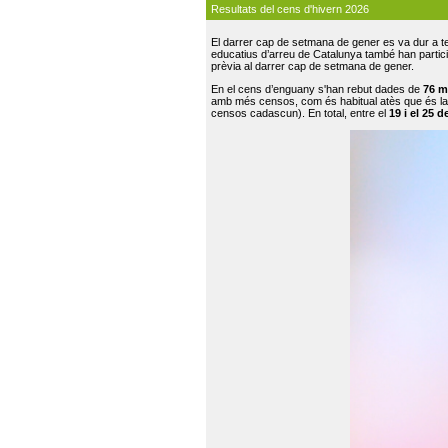
Resultats del cens d'hivern 2026
El darrer cap de setmana de gener es va dur a te
educatius d’arreu de Catalunya també han participat
prèvia al darrer cap de setmana de gener.
En el cens d’enguany s'han rebut dades de
76 m
amb més censos, com és habitual atès que és la
censos cadascun). En total, entre el
19 i el 25 