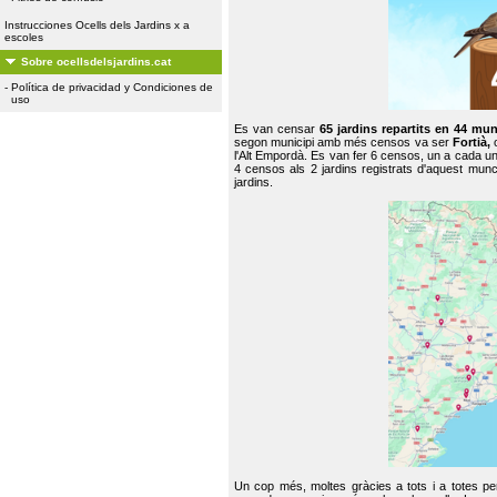
Instrucciones Ocells dels Jardins x a
escoles
Sobre ocellsdelsjardins.cat
-
Política de privacidad y Condiciones de
uso
Es van censar
65 jardins repartits en 44 mun
segon municipi amb més censos va ser
Fortià,
l'Alt Empordà. Es van fer 6 censos, un a cada u
4 censos als 2 jardins registrats d'aquest mun
jardins.
Un cop més, moltes gràcies a tots i a totes pe