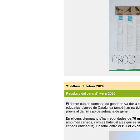
dilluns, 2. febrer 2026
Resultats del cens d'hivern 2026
El darrer cap de setmana de gener es va dur a te
educatius d’arreu de Catalunya també han participat
prèvia al darrer cap de setmana de gener.
En el cens d’enguany s'han rebut dades de
76 m
amb més censos, com és habitual atès que és la
censos cadascun). En total, entre el
19 i el 25 