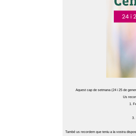
Aquest cap de setmana (24 i 25 de gener) 
Us recor
1. F
3.
També us recordem que teniu a la vostra disposi