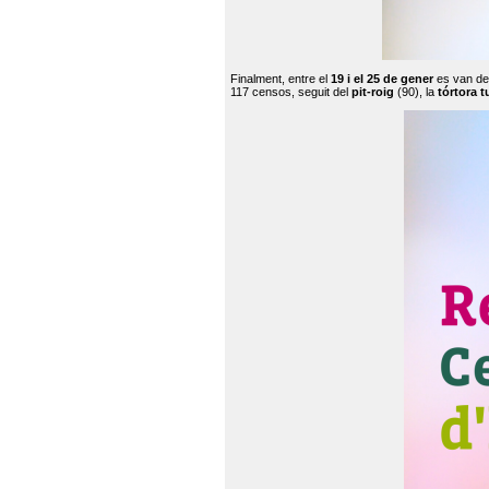
Finalment, entre el
19 i el 25 de gener
es van de
117 censos, seguit del
pit-roig
(90), la
tórtora t