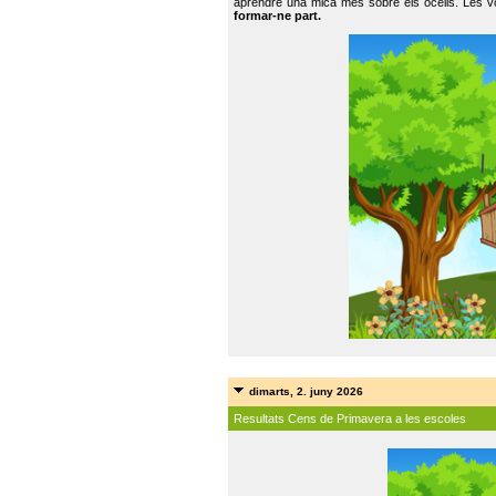
aprendre una mica més sobre els ocells. Les vo
formar-ne part.
dimarts, 2. juny 2026
Resultats Cens de Primavera a les escoles