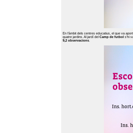
En l’àmbit dels centres educatius, el que va apor
quatre jardins. Al jardí del
Camp de futbol
s’hi v
9,2 observacions
.