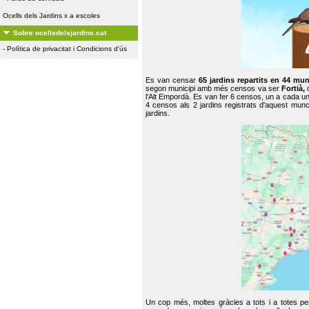
Ocells dels Jardins x a escoles
Sobre ocellsdelsjardins.cat
-
Política de privacitat i Condicions d'ús
Es van censar
65 jardins repartits en 44 mun
segon municipi amb més censos va ser
Fortià,
l'Alt Empordà. Es van fer 6 censos, un a cada u
4 censos als 2 jardins registrats d'aquest mun
jardins.
Un cop més, moltes gràcies a tots i a totes pe