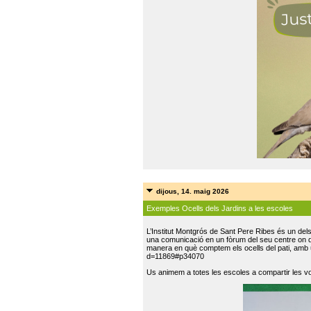
dijous, 14. maig 2026
Exemples Ocells dels Jardins a les escoles
L’Institut Montgrós de Sant Pere Ribes és un del
una comunicació en un fòrum del seu centre on do
manera en què comptem els ocells del pati, amb 
d=11869#p34070
Us animem a totes les escoles a compartir les vo