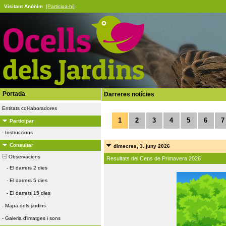
Visitant Anònim
[Participa-hi]
Portada
Darreres notícies
Entitats col·laboradores
1
2
3
4
5
6
7
Participar
-
Instruccions
Consultar
dimecres, 3. juny 2026
Observacions
Resultats del Cens de Primavera 2026
-
El darrers 2 dies
-
El darrers 5 dies
-
El darrers 15 dies
-
Mapa dels jardins
-
Galeria d'imatges i sons