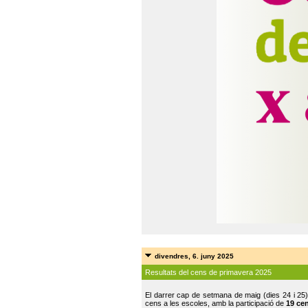
divendres, 6. juny 2025
Resultats del cens de primavera 2025
El darrer cap de setmana de maig (dies 24 i 25)
cens a les escoles, amb la participació de
19 ce