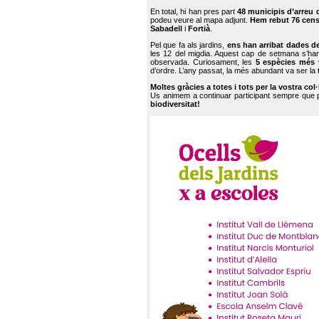
En total, hi han pres part
48 municipis d’arreu 
podeu veure al mapa adjunt.
Hem rebut 76 cen
Sabadell
i
Fortià
.
Pel que fa als jardins,
ens han arribat dades d
les 12 del migdia. Aquest cap de setmana s’han
observada. Curiosament, les
5 espècies més 
d’ordre. L’any passat, la més abundant va ser la
Moltes gràcies a totes i tots per la vostra col
Us animem a continuar participant sempre que
biodiversitat!