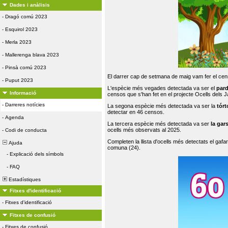
Dades i anàlisis
-
Dragó comú 2023
-
Esquirol 2023
-
Merla 2023
-
Mallerenga blava 2023
-
Pinsà comú 2023
El darrer cap de setmana de maig vam fer el cens
-
Puput 2023
L'espècie més vegades detectada va ser el
par
Informació
censos que s'han fet en el projecte Ocells dels
-
Darreres notícies
La segona espècie més detectada va ser la
tórt
detectar en 46 censos.
-
Agenda
La tercera espècie més detectada va ser
la gar
ocells més observats al 2025.
-
Codi de conducta
Completen la llista d'ocells més detectats el gafar
Ajuda
comuna (24).
-
Explicació dels símbols
-
FAQ
Estadístiques
Fitxes d'identificació
-
Fitxes d'identificació
Fitxes de confusió
-
Fitxes de confusió