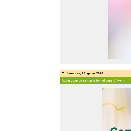
divendres, 23. gener 2026
Aquest cap de setmana fem el cens d'hivern!