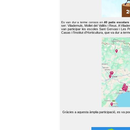
Es van dur a terme censos en
40 patis escolar
ser: Vilademuls, Mollet del Vallès i Reus. A Vilad
van participar les escoles Sant Gervasi i Les P
Casas i l’Institut d’Horticultura, que va dur a te
Gràcies a aquesta àmplia participació, es va pode