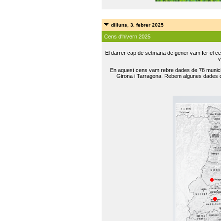
dilluns, 3. febrer 2025
Cens d'hivern 2025
El darrer cap de setmana de gener vam fer el ce
v
En aquest cens vam rebre dades de 78 municip
Girona i Tarragona. Rebem algunes dades de 