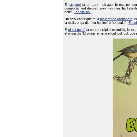
El
raspinell
fa un cant molt agut format per set
comportament discret, sovint és més fàcil ident
petit".
Escolta-ho.
Un dels cants que fa la
mallerenga carbonera
, c
la mallarenga diu: "tot ho tinc" o "tot estiu".
Escol
El
pinsà comú
fa un cant ràpid i melodiós, forma
el pinsà diu "El pinsà remena el cul, cul, cul, que 