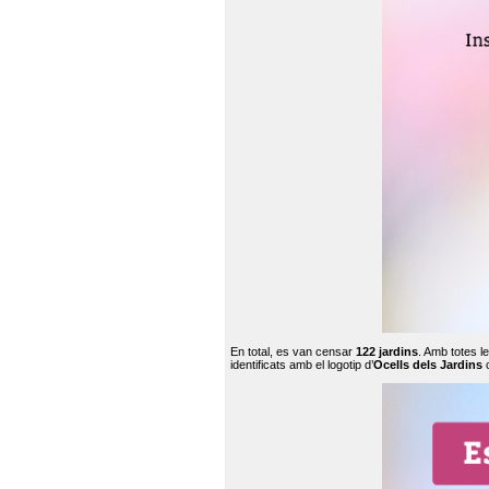
En total, es van censar
122 jardins
. Amb totes l
identificats amb el logotip d’
Ocells dels Jardins
c