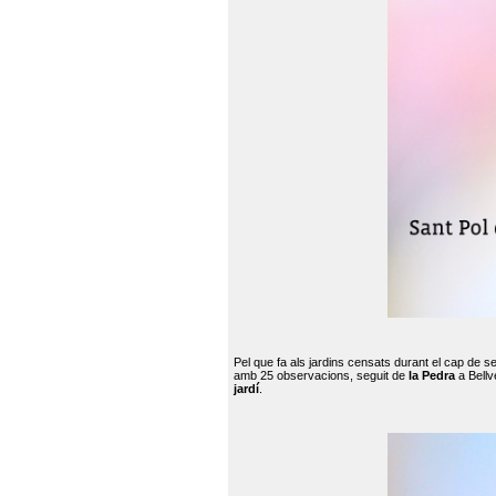
Pel que fa als jardins censats durant el cap de 
amb 25 observacions, seguit de
la Pedra
a Bellv
jardí
.