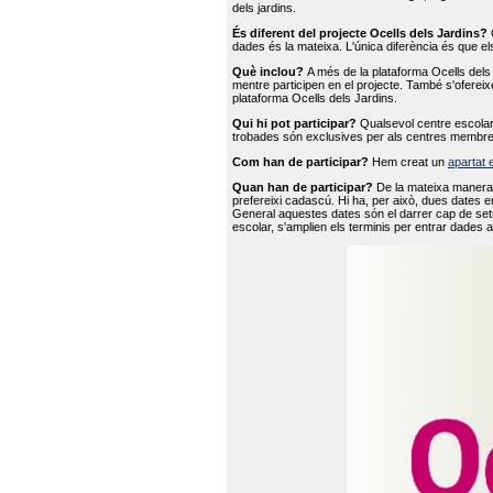
dels jardins.
És diferent del projecte Ocells dels Jardins?
O
dades és la mateixa. L'única diferència és que e
Què inclou?
A més de la plataforma Ocells dels 
mentre participen en el projecte. També s'ofereix
plataforma Ocells dels Jardins.
Qui hi pot participar?
Qualsevol centre escolar 
trobades són exclusives per als centres membre
Com han de participar?
Hem creat un
apartat 
Quan han de participar?
De la mateixa manera 
prefereixi cadascú. Hi ha, per això, dues dates e
General aquestes dates són el darrer cap de setm
escolar, s'amplien els terminis per entrar dades