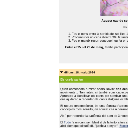
Aquest cap de se
Us 
Feu el cens entre la sortida del sol i les 
Procureu fer un cens d'entre 30 i 60 min
Feu el mateix recorregut que heu fet en 
Entre el 25 i el 29 de maig,
també participe
dilluns, 18. maig 2026
Els ocells parlen
Quan comencem a mirar ocells sovint
ens cen
moviments... Tanmateix si també som capaço
Aprendre a identificar els cants pot semblar una
ens ajudaran a recordar els cants d’alguns ocells
El recurs mnemotècnic, és una tècnica d'aprene
conceptes més senzills, en aquest cas a paraules
Així, per recordar la cadència del cant de 3 note
El
Tudó
fa un cant semblant al de la tórtora tur
això diem que el tudó diu "justícia senyor".
Escolt