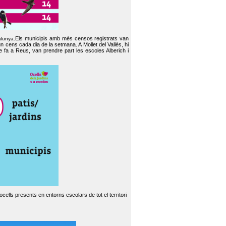
Els municipis amb més censos registrats van
alunya.
un cens cada dia de la setmana. A Mollet del Vallès, hi
e fa a Reus, van prendre part les escoles Alberich i
cells presents en entorns escolars de tot el territori