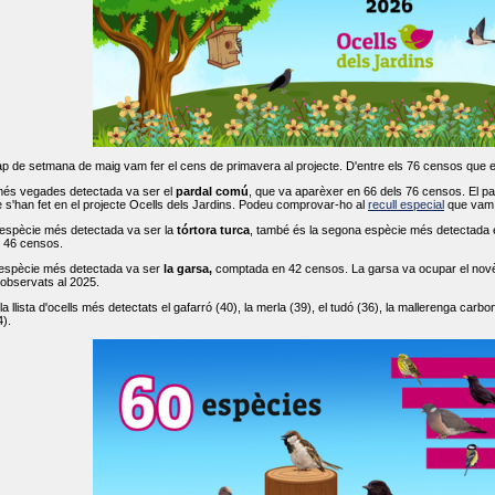
ap de setmana de maig vam fer el cens de primavera al projecte. D'entre els 76 censos que 
més vegades detectada va ser el
pardal comú
, que va aparèxer en 66 dels 76 censos. El par
s'han fet en el projecte Ocells dels Jardins. Podeu comprovar-ho al
recull especial
que vam f
espècie més detectada va ser la
tórtora turca
, també és la segona espècie més detectada en
n 46 censos.
 espècie més detectada va ser
la garsa,
comptada en 42 censos. La garsa va ocupar el novè l
 observats al 2025.
 llista d'ocells més detectats el gafarró (40), la merla (39), el tudó (36), la mallerenga carbone
).