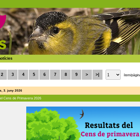
otícies
2
3
4
5
6
7
8
9
>
>|
ítem/pàgin
, 3. juny 2026
del Cens de Primavera 2026