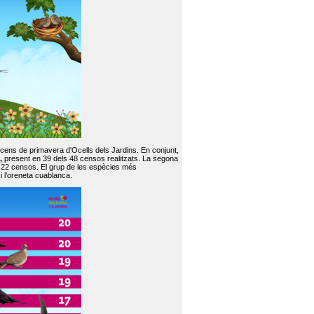
 cens de primavera d'Ocells dels Jardins. En conjunt,
,
present en 39 dels 48 censos realitzats. La segona
en 22 censos. El grup de les espècies més
 i l’oreneta cuablanca.