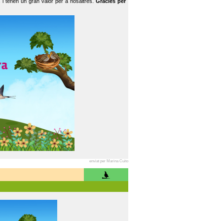
 i tenen un gran valor per a nosaltres.
Gràcies per
enviat per Marina Cuito