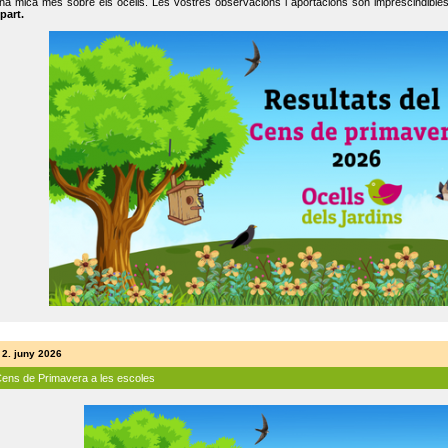
na mica més sobre els ocells. Les vostres observacions i aportacions són imprescindibles
part.
 2. juny 2026
Cens de Primavera a les escoles