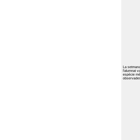
La setmana 
l'alumnat va
espècie mé
observades 