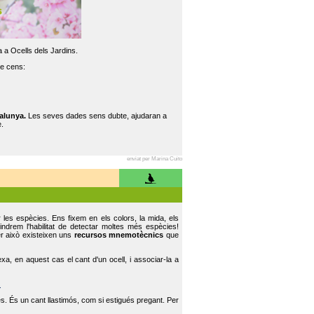
 a Ocells dels Jardins.
re cens:
alunya.
Les seves dades sens dubte, ajudaran a
.
enviat per Marina Cuito
r les espècies. Ens fixem en els colors, la mida, els
indrem l'habilitat de detectar moltes més espècies!
er això existeixen uns
recursos mnemotècnics
que
, en aquest cas el cant d'un ocell, i associar-la a
.
s. És un cant llastimós, com si estigués pregant. Per