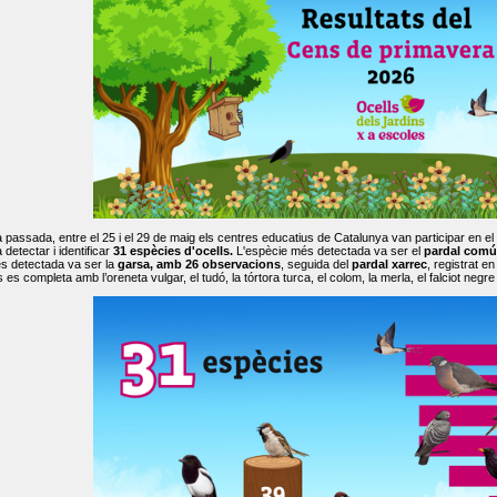
passada, entre el 25 i el 29 de maig els centres educatius de Catalunya van participar en el
 detectar i identificar
31 espècies d'ocells.
L'espècie més detectada va ser el
pardal comú
s detectada va ser la
garsa, amb 26 observacions
, seguida del
pardal xarrec
, registrat 
es completa amb l’oreneta vulgar, el tudó, la tórtora turca, el colom, la merla, el falciot negre