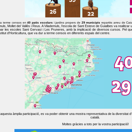
 a terme censos en
40 patis escolars
i jardins propers de
29 municipis
repartits arreu de Cat
muls, Mollet del Vallès i Reus. A Vilademuls, l’escola de Sant Esteve de Guialbes va realitzar 
par les escoles Sant Gervasi i Les Pruneres, amb la implicació de diversos cursos. Pel qu
nstitut d’Horticultura, que va dur a terme censos en diferents espais del centre.
aquesta àmplia participació, es va poder obtenir una mostra representativa de la diversitat d’o
català.
Moltes gràcies a tots per la vostra participació!