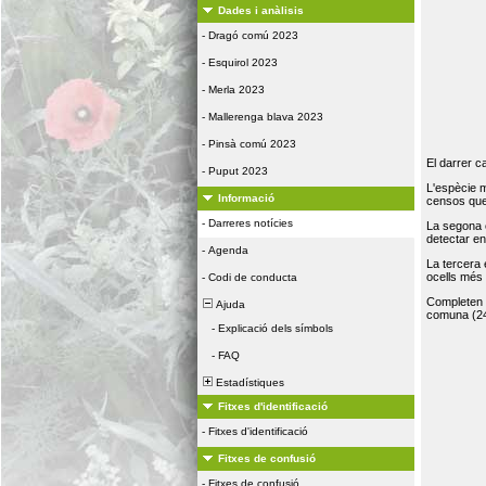
Dades i anàlisis
-
Dragó comú 2023
-
Esquirol 2023
-
Merla 2023
-
Mallerenga blava 2023
-
Pinsà comú 2023
El darrer c
-
Puput 2023
L'espècie 
Informació
censos que 
-
Darreres notícies
La segona 
detectar e
-
Agenda
La tercera
ocells més
-
Codi de conducta
Completen la
Ajuda
comuna (24
-
Explicació dels símbols
-
FAQ
Estadístiques
Fitxes d'identificació
-
Fitxes d'identificació
Fitxes de confusió
-
Fitxes de confusió