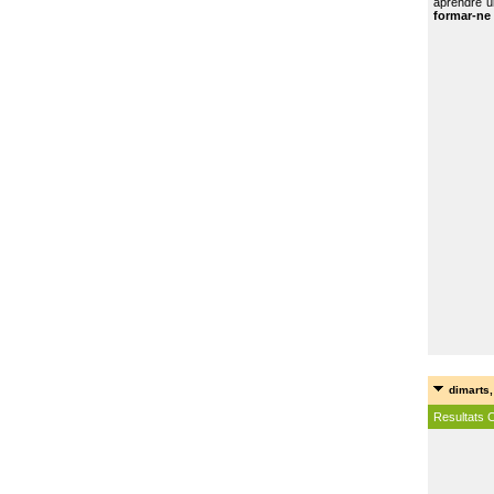
aprendre u
formar-ne 
dimarts,
Resultats 