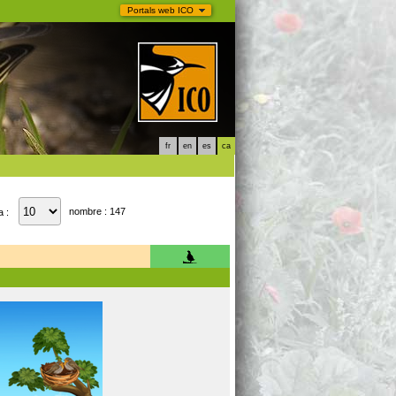
Portals web ICO
fr
en
es
ca
nombre : 147
a :