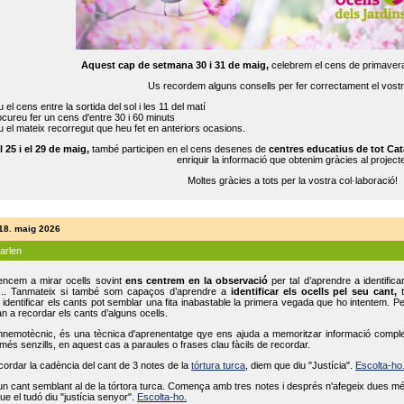
Aquest cap de setmana 30 i 31 de maig,
celebrem el cens de primavera
Us recordem alguns consells per fer correctament el vost
 el cens entre la sortida del sol i les 11 del matí
cureu fer un cens d'entre 30 i 60 minuts
 el mateix recorregut que heu fet en anteriors ocasions.
l 25 i el 29 de maig,
també participen en el cens desenes de
centres educatius de tot Cat
enriquir la informació que obtenim gràcies al projecte
Moltes gràcies a tots per la vostra col·laboració!
 18. maig 2026
parlen
ncem a mirar ocells sovint
ens centrem en la observació
per tal d’aprendre a identifica
... Tanmateix si també som capaços d’aprendre a
identificar els ocells pel seu cant,
t
identificar els cants pot semblar una fita inabastable la primera vegada que ho intentem. P
n a recordar els cants d’alguns ocells.
mnemotècnic, és una tècnica d'aprenentatge qye ens ajuda a memoritzar informació complexa
és senzills, en aquest cas a paraules o frases clau fàcils de recordar.
ecordar la cadència del cant de 3 notes de la
tórtura turca
, diem que diu "Justícia".
Escolta-ho
un cant semblant al de la tórtora turca. Comença amb tres notes i després n'afegeix dues mé
ue el tudó diu "justícia senyor".
Escolta-ho.