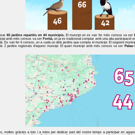
nsar
65 jardins repartits en 44 municipis.
El muncipi on es van fer més censos va ser
cipi amb més censos va ser
Fortià,
on ja es tradicional comptar amb una alta participació 
dà. Es van fer 6 censos, un a cada un dels jardins que compta el municipi. El següent mun
ls 2 jardins registrats d'aquest muncipi. El quart municipi amb més censos va ser
Palau-
, moltes gràcies a tots i a totes per dedicar part del vostre temps a participar en aque