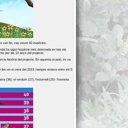
es van fer, vau veure 60 espècies.
dal ha sigut l'espècie més detectada en tots els
er per als 10 anys del projecte.
 la història del projecte. En aquesta ocasió, es va
loc en el cens del 2023 i tampoc estava entre els 5
ra (36), el verdum (27), l'estornell (25) i l'oreneta