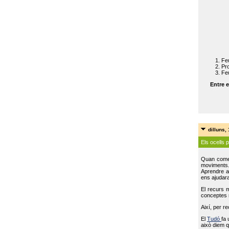
Feu
Pro
Feu
Entre e
dilluns,
Els ocells 
Quan come
moviments
Aprendre a 
ens ajudara
El recurs 
conceptes m
Així, per r
El
Tudó
fa 
això diem q