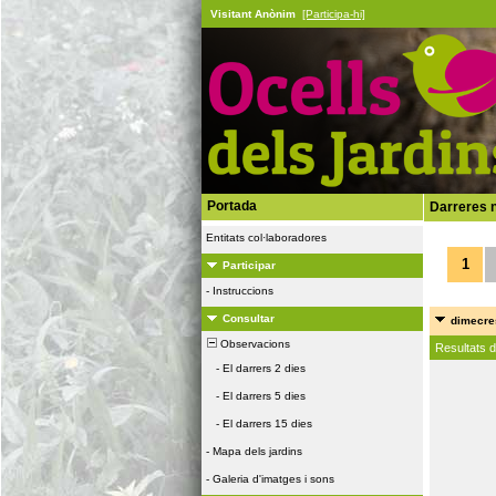
Visitant Anònim
[Participa-hi]
Portada
Darreres n
Entitats col·laboradores
1
Participar
-
Instruccions
Consultar
dimecres
Observacions
Resultats 
-
El darrers 2 dies
-
El darrers 5 dies
-
El darrers 15 dies
-
Mapa dels jardins
-
Galeria d'imatges i sons