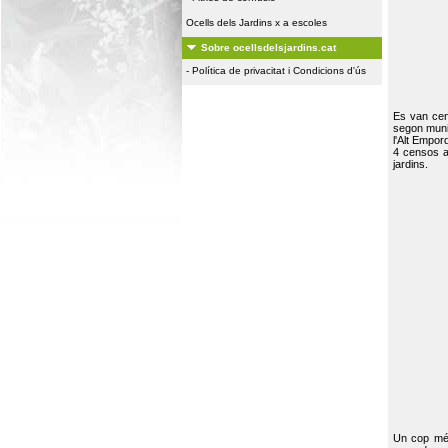
Ocells dels Jardins x a escoles
Sobre ocellsdelsjardins.cat
-
Política de privacitat i Condicions d'ús
Es van ce
segon muni
l'Alt Empor
4 censos a
jardins.
Un cop més