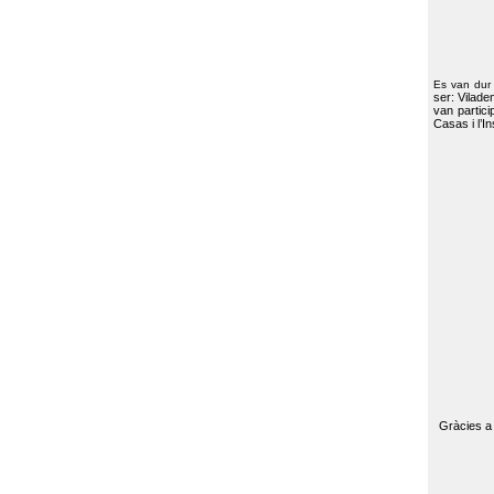
Es van dur
ser: Vilade
van partici
Casas i l’I
Gràcies a 