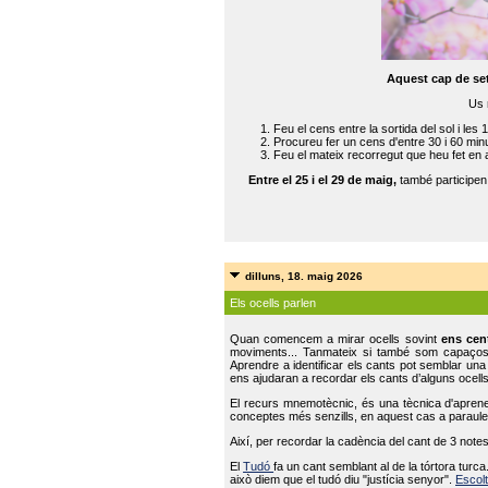
Aquest cap de se
Us 
Feu el cens entre la sortida del sol i les 
Procureu fer un cens d'entre 30 i 60 min
Feu el mateix recorregut que heu fet en 
Entre el 25 i el 29 de maig,
també participe
dilluns, 18. maig 2026
Els ocells parlen
Quan comencem a mirar ocells sovint
ens cen
moviments... Tanmateix si també som capaço
Aprendre a identificar els cants pot semblar una
ens ajudaran a recordar els cants d’alguns ocells
El recurs mnemotècnic, és una tècnica d'aprene
conceptes més senzills, en aquest cas a paraules
Així, per recordar la cadència del cant de 3 note
El
Tudó
fa un cant semblant al de la tórtora tur
això diem que el tudó diu "justícia senyor".
Escolt