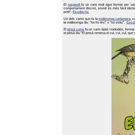
El
raspinell
fa un cant molt agut format per set
comportament discret, sovint és més fàcil ident
petit".
Escolta-ho.
Un dels cants que fa la
mallerenga carbonera
, c
la mallarenga diu: "tot ho tinc" o "tot estiu".
Escol
El
pinsà comú
fa un cant ràpid i melodiós, forma
el pinsà diu "El pinsà remena el cul, cul, cul, que 