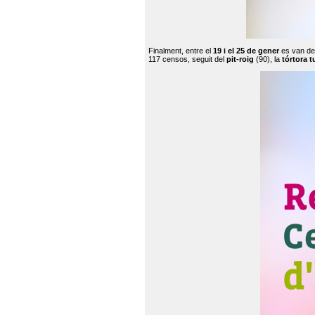
Finalment, entre el
19 i el 25 de gener
es van de
117 censos, seguit del
pit-roig
(90), la
tórtora t