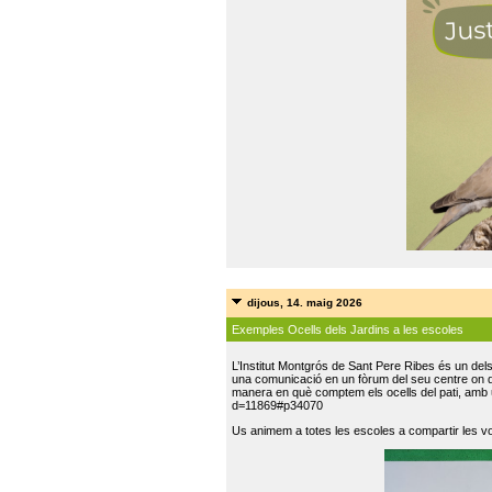
dijous, 14. maig 2026
Exemples Ocells dels Jardins a les escoles
L’Institut Montgrós de Sant Pere Ribes és un del
una comunicació en un fòrum del seu centre on do
manera en què comptem els ocells del pati, amb 
d=11869#p34070
Us animem a totes les escoles a compartir les vo