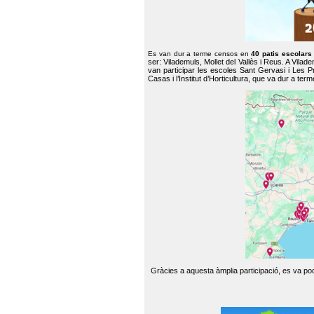
Es van dur a terme censos en
40 patis escolar
ser: Vilademuls, Mollet del Vallès i Reus. A Vilad
van participar les escoles Sant Gervasi i Les P
Casas i l’Institut d’Horticultura, que va dur a te
Gràcies a aquesta àmplia participació, es va pode