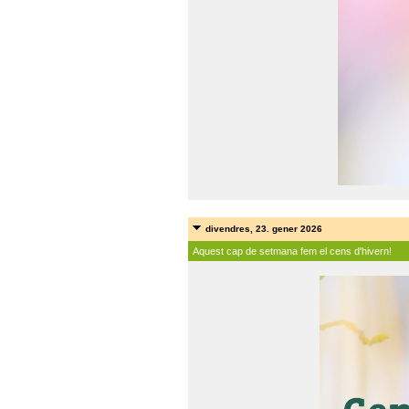
divendres, 23. gener 2026
Aquest cap de setmana fem el cens d'hivern!