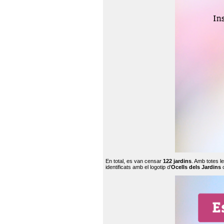
En total, es van censar
122 jardins
. Amb totes l
identificats amb el logotip d’
Ocells dels Jardins
c