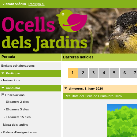
Visitant Anònim
[Participa-hi]
Portada
Darreres notícies
Entitats col·laboradores
1
2
3
4
5
6
7
Participar
-
Instruccions
Consultar
dimecres, 3. juny 2026
Observacions
Resultats del Cens de Primavera 2026
-
El darrers 2 dies
-
El darrers 5 dies
-
El darrers 15 dies
-
Mapa dels jardins
-
Galeria d'imatges i sons