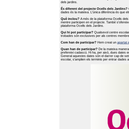
dels jardins.
És diferent del projecte Ocells dels Jardins?
O
dades és la mateixa. L'única diferència és que e
Què inclou?
A més de la plataforma Ocells dels 
mentre participen en el projecte. També s'ofereix
plataforma Ocells dels Jardins.
Qui hi pot participar?
Qualsevol centre escolar 
trobades són exclusives per als centres membre
Com han de participar?
Hem creat un
apartat 
Quan han de participar?
De la mateixa manera 
prefereixi cadascú. Hi ha, per això, dues dates e
General aquestes dates són el darrer cap de setm
escolar, s'amplien els terminis per entrar dades