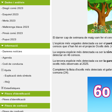
Dades i anàlisis
-
Dragó comú 2023
-
Esquirol 2023
-
Merla 2023
-
Mallerenga blava 2023
-
Pinsà comú 2023
El darrer cap de setmana de maig vam fer el cens
-
Puput 2023
L'espècie més vegades detectada va ser el
par
Informació
censos que s'han fet en el projecte Ocells dels
-
Darreres notícies
La segona espècie més detectada va ser la
tórt
detectar en 46 censos.
-
Agenda
La tercera espècie més detectada va ser
la gar
ocells més observats al 2025.
-
Codi de conducta
Completen la llista d'ocells més detectats el gafar
Ajuda
comuna (24).
-
Explicació dels símbols
-
FAQ
Estadístiques
Fitxes d'identificació
-
Fitxes d'identificació
Fitxes de confusió
-
Fitxes de confusió