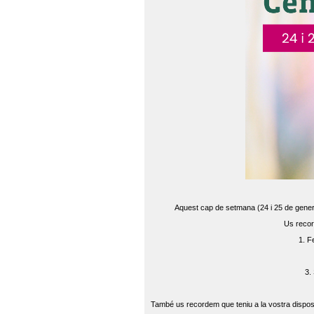
Aquest cap de setmana (24 i 25 de gener) 
Us recor
1. F
3.
També us recordem que teniu a la vostra disposi