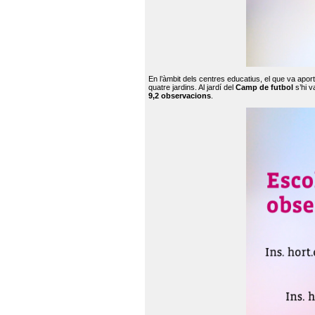
En l’àmbit dels centres educatius, el que va apor
quatre jardins. Al jardí del
Camp de futbol
s’hi v
9,2 observacions
.