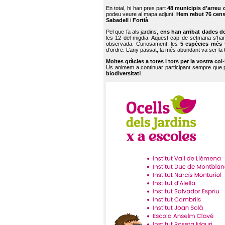
En total, hi han pres part
48 municipis d’arreu 
podeu veure al mapa adjunt.
Hem rebut 76 cen
Sabadell
i
Fortià
.
Pel que fa als jardins,
ens han arribat dades d
les 12 del migdia. Aquest cap de setmana s’han
observada. Curiosament, les
5 espècies més 
d’ordre. L’any passat, la més abundant va ser la
Moltes gràcies a totes i tots per la vostra col
Us animem a continuar participant sempre que
biodiversitat!