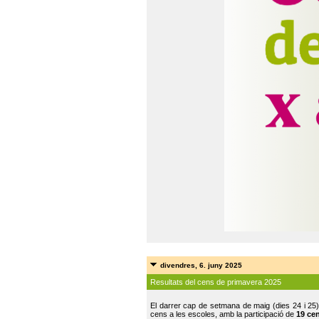
divendres, 6. juny 2025
Resultats del cens de primavera 2025
El darrer cap de setmana de maig (dies 24 i 25)
cens a les escoles, amb la participació de
19 ce