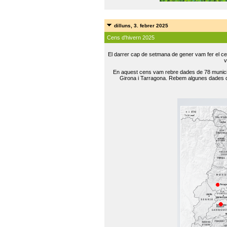
dilluns, 3. febrer 2025
Cens d'hivern 2025
El darrer cap de setmana de gener vam fer el ce
v
En aquest cens vam rebre dades de 78 municip
Girona i Tarragona. Rebem algunes dades de 