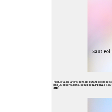
Pel que fa als jardins censats durant el cap de 
amb 25 observacions, seguit de
la Pedra
a Bellv
jardí
.