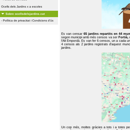
Ocells dels Jardins x a escoles
Sobre ocellsdelsjardins.cat
-
Política de privacitat i Condicions d'ús
Es van censar
65 jardins repartits en 44 mun
segon municipi amb més censos va ser
Fortià,
l'Alt Empordà. Es van fer 6 censos, un a cada u
4 censos als 2 jardins registrats d'aquest mun
jardins.
Un cop més, moltes gràcies a tots i a totes pe