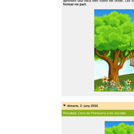
aprendre una mica més sobre els ocells. Les vo
formar-ne part.
dimarts, 2. juny 2026
Resultats Cens de Primavera a les escoles