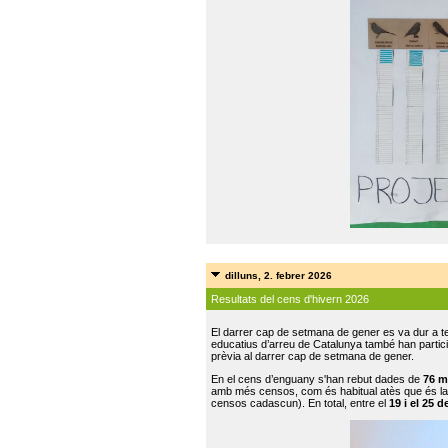
dilluns, 2. febrer 2026
Resultats del cens d'hivern 2026
El darrer cap de setmana de gener es va dur a te
educatius d’arreu de Catalunya també han participat
prèvia al darrer cap de setmana de gener.
En el cens d’enguany s'han rebut dades de
76 m
amb més censos, com és habitual atès que és la
censos cadascun). En total, entre el
19 i el 25 