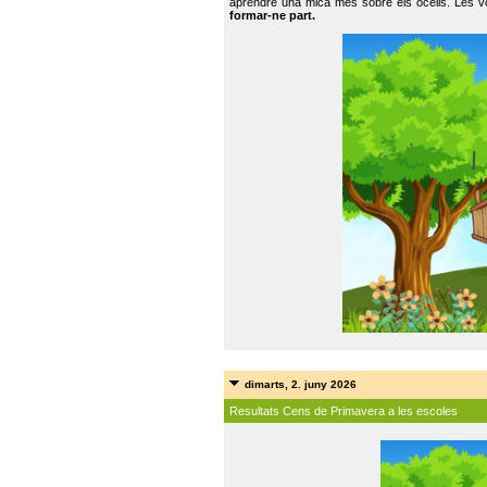
aprendre una mica més sobre els ocells. Les vo
formar-ne part.
dimarts, 2. juny 2026
Resultats Cens de Primavera a les escoles