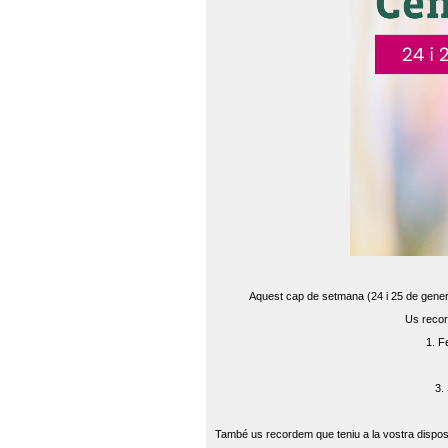
Aquest cap de setmana (24 i 25 de gener) 
Us recor
1. F
3.
També us recordem que teniu a la vostra disposi