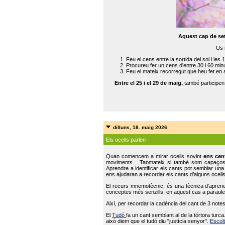
Aquest cap de se
Us 
Feu el cens entre la sortida del sol i les 
Procureu fer un cens d'entre 30 i 60 min
Feu el mateix recorregut que heu fet en 
Entre el 25 i el 29 de maig,
també participe
dilluns, 18. maig 2026
Els ocells parlen
Quan comencem a mirar ocells sovint
ens cen
moviments... Tanmateix si també som capaço
Aprendre a identificar els cants pot semblar una
ens ajudaran a recordar els cants d’alguns ocells
El recurs mnemotècnic, és una tècnica d'aprene
conceptes més senzills, en aquest cas a paraules
Així, per recordar la cadència del cant de 3 note
El
Tudó
fa un cant semblant al de la tórtora tur
això diem que el tudó diu "justícia senyor".
Escolt