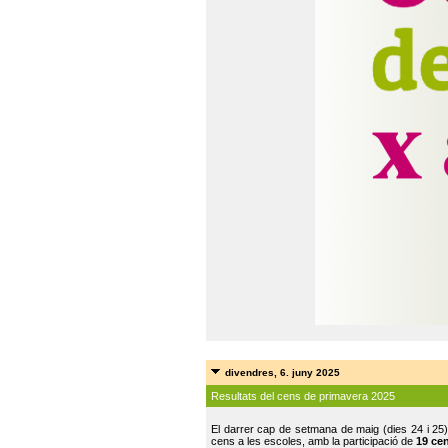
divendres, 6. juny 2025
Resultats del cens de primavera 2025
El darrer cap de setmana de maig (dies 24 i 25)
cens a les escoles, amb la participació de
19 ce