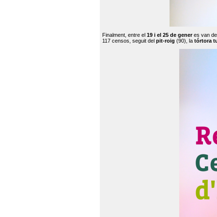
Finalment, entre el
19 i el 25 de gener
es van de
117 censos, seguit del
pit-roig
(90), la
tórtora t