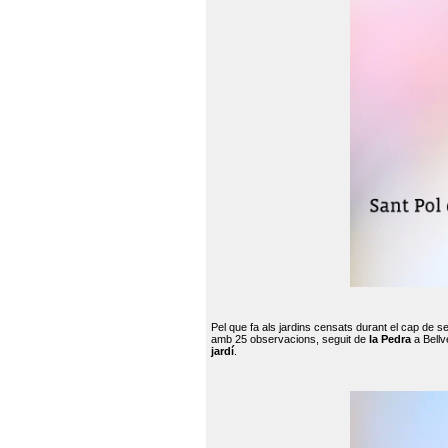
Pel que fa als jardins censats durant el cap de 
amb 25 observacions, seguit de
la Pedra
a Bellv
jardí
.