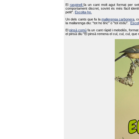
El
raspinell
fa un cant molt agut format per set
comportament discret, sovint és més fàcil ident
petit".
Escolta-ho.
Un dels cants que fa la
mallerenga carbonera
, c
la mallarenga diu: "tot ho tinc" o "tot estiu".
Escol
El
pinsà comú
fa un cant ràpid i melodiós, forma
el pinsà diu "El pinsà remena el cul, cul, cul, que 