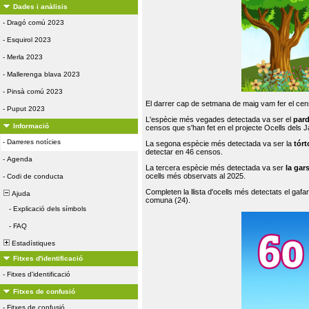
Dades i anàlisis
-
Dragó comú 2023
-
Esquirol 2023
-
Merla 2023
-
Mallerenga blava 2023
-
Pinsà comú 2023
El darrer cap de setmana de maig vam fer el cens
-
Puput 2023
L'espècie més vegades detectada va ser el
par
Informació
censos que s'han fet en el projecte Ocells dels
-
Darreres notícies
La segona espècie més detectada va ser la
tórt
detectar en 46 censos.
-
Agenda
La tercera espècie més detectada va ser
la gar
ocells més observats al 2025.
-
Codi de conducta
Completen la llista d'ocells més detectats el gafar
Ajuda
comuna (24).
-
Explicació dels símbols
-
FAQ
Estadístiques
Fitxes d'identificació
-
Fitxes d'identificació
Fitxes de confusió
-
Fitxes de confusió