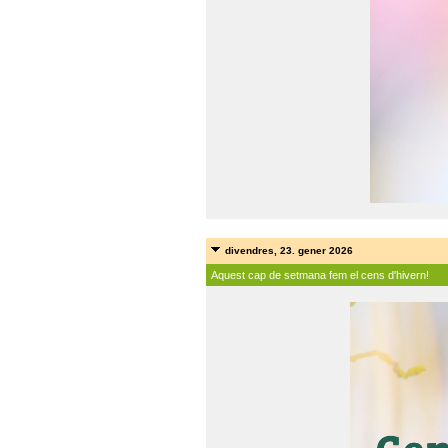
divendres, 23. gener 2026
Aquest cap de setmana fem el cens d'hivern!