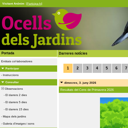
Visitant Anònim
[Participa-hi]
Portada
Darreres notícies
Entitats col·laboradores
1
2
3
4
5
6
7
Participar
-
Instruccions
Consultar
dimecres, 3. juny 2026
Observacions
Resultats del Cens de Primavera 2026
-
El darrers 2 dies
-
El darrers 5 dies
-
El darrers 15 dies
-
Mapa dels jardins
-
Galeria d'imatges i sons