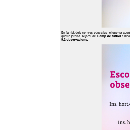
En l’àmbit dels centres educatius, el que va apor
quatre jardins. Al jardí del
Camp de futbol
s’hi v
9,2 observacions
.