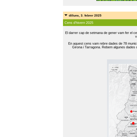
dilluns, 3. febrer 2025
Cens d'hivern 2025
El darrer cap de setmana de gener vam fer el ce
v
En aquest cens vam rebre dades de 78 municip
Girona i Tarragona. Rebem algunes dades de 