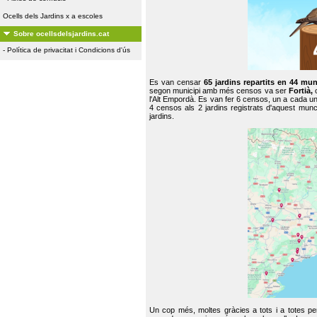
Ocells dels Jardins x a escoles
Sobre ocellsdelsjardins.cat
-
Política de privacitat i Condicions d'ús
Es van censar
65 jardins repartits en 44 mun
segon municipi amb més censos va ser
Fortià,
l'Alt Empordà. Es van fer 6 censos, un a cada u
4 censos als 2 jardins registrats d'aquest mun
jardins.
Un cop més, moltes gràcies a tots i a totes pe