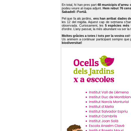
En total, hi han pres part
48 municipis d’arreu 
podeu veure al mapa adjunt.
Hem rebut 76 cen
Sabadell
i
Fortià
.
Pel que fa als jardins,
ens han arribat dades d
les 12 del migdia. Aquest cap de setmana s’han
observada. Curiosament, les
5 espècies més 
d’ordre. L’any passat, la més abundant va ser la
Moltes gràcies a totes i tots per la vostra col
Us animem a continuar participant sempre que
biodiversitat!