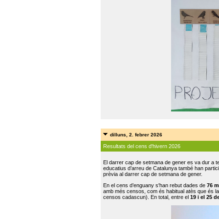
dilluns, 2. febrer 2026
Resultats del cens d'hivern 2026
El darrer cap de setmana de gener es va dur a te
educatius d’arreu de Catalunya també han participat
prèvia al darrer cap de setmana de gener.
En el cens d’enguany s'han rebut dades de
76 m
amb més censos, com és habitual atès que és la
censos cadascun). En total, entre el
19 i el 25 