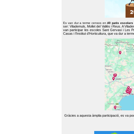
Es van dur a terme censos en
40 patis escolar
ser: Vilademuls, Mollet del Vallès i Reus. A Vilad
van participar les escoles Sant Gervasi i Les P
Casas i l’Institut d’Horticultura, que va dur a te
Gràcies a aquesta àmplia participació, es va pode