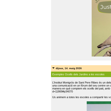
dijous, 14. maig 2026
Exemples Ocells dels Jardins a les escoles
L’Institut Montgrós de Sant Pere Ribes és un del
una comunicació en un fòrum del seu centre on do
manera en què comptem els ocells del pati, amb 
d=11869#p34070
Us animem a totes les escoles a compartir les vo