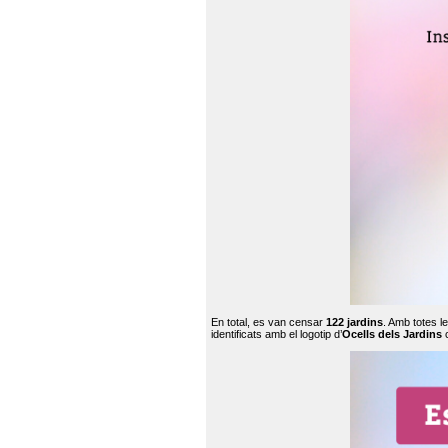
En total, es van censar
122 jardins
. Amb totes l
identificats amb el logotip d’
Ocells dels Jardins
c