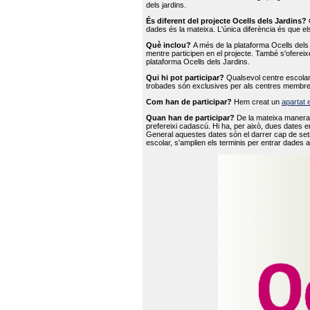
dels jardins.
És diferent del projecte Ocells dels Jardins?
O
dades és la mateixa. L'única diferència és que e
Què inclou?
A més de la plataforma Ocells dels 
mentre participen en el projecte. També s'ofereix
plataforma Ocells dels Jardins.
Qui hi pot participar?
Qualsevol centre escolar 
trobades són exclusives per als centres membre
Com han de participar?
Hem creat un
apartat 
Quan han de participar?
De la mateixa manera 
prefereixi cadascú. Hi ha, per això, dues dates e
General aquestes dates són el darrer cap de setm
escolar, s'amplien els terminis per entrar dades