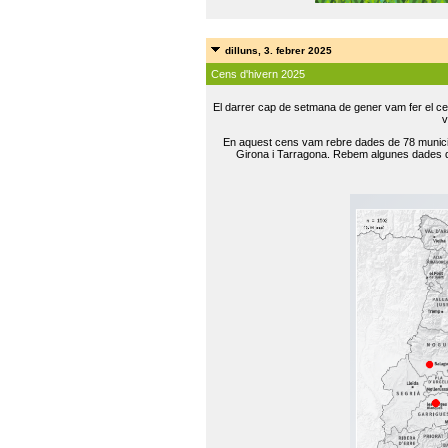
dilluns, 3. febrer 2025
Cens d'hivern 2025
El darrer cap de setmana de gener vam fer el ce
v
En aquest cens vam rebre dades de 78 municip
Girona i Tarragona. Rebem algunes dades de 