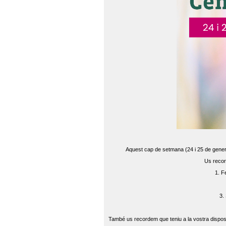
Aquest cap de setmana (24 i 25 de gener) 
Us recor
1. F
3.
També us recordem que teniu a la vostra disposi