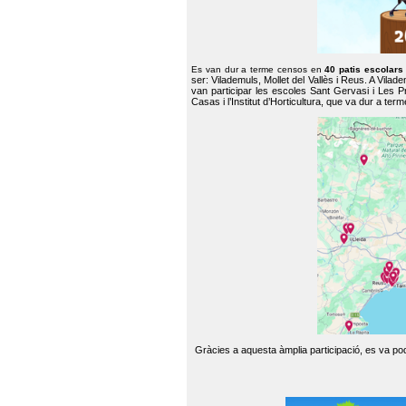
Es van dur a terme censos en
40 patis escolar
ser: Vilademuls, Mollet del Vallès i Reus. A Vilad
van participar les escoles Sant Gervasi i Les P
Casas i l’Institut d’Horticultura, que va dur a te
Gràcies a aquesta àmplia participació, es va pode