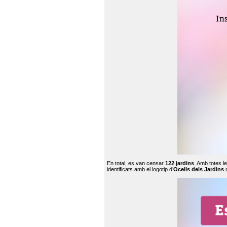
En total, es van censar
122 jardins
. Amb totes l
identificats amb el logotip d’
Ocells dels Jardins
c