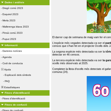
Dades i anàlisis
-
Dragó comú 2023
-
Esquirol 2023
-
Merla 2023
-
Mallerenga blava 2023
-
Pinsà comú 2023
El darrer cap de setmana de maig vam fer el cens
-
Puput 2023
L'espècie més vegades detectada va ser el
par
Informació
censos que s'han fet en el projecte Ocells dels
-
Darreres notícies
La segona espècie més detectada va ser la
tórt
detectar en 46 censos.
-
Agenda
La tercera espècie més detectada va ser
la gar
ocells més observats al 2025.
-
Codi de conducta
Completen la llista d'ocells més detectats el gafar
Ajuda
comuna (24).
-
Explicació dels símbols
-
FAQ
Estadístiques
Fitxes d'identificació
-
Fitxes d'identificació
Fitxes de confusió
-
Fitxes de confusió