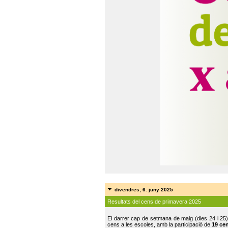
divendres, 6. juny 2025
Resultats del cens de primavera 2025
El darrer cap de setmana de maig (dies 24 i 25)
cens a les escoles, amb la participació de
19 ce