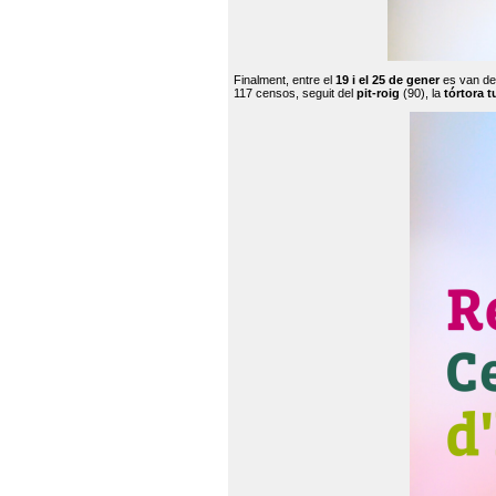
Finalment, entre el
19 i el 25 de gener
es van de
117 censos, seguit del
pit-roig
(90), la
tórtora t