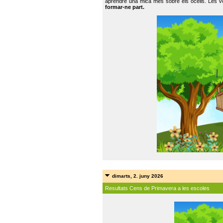
aprendre una mica més sobre els ocells. Les vo
formar-ne part.
dimarts, 2. juny 2026
Resultats Cens de Primavera a les escoles