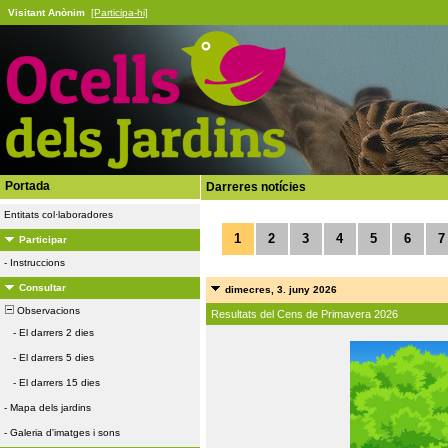
Visitant Anònim
[Participa-hi]
Portada
Darreres notícies
Entitats col·laboradores
1
2
3
4
5
6
7
Participar
-
Instruccions
Consultar
dimecres, 3. juny 2026
Observacions
Resultats del Cens de Primavera 2026
-
El darrers 2 dies
-
El darrers 5 dies
-
El darrers 15 dies
-
Mapa dels jardins
-
Galeria d'imatges i sons