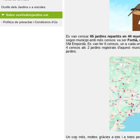
Ocells dels Jardins x a escoles
Sobre ocellsdelsjardins.cat
-
Política de privacitat i Condicions d'ús
Es van censar
65 jardins repartits en 44 mun
segon municipi amb més censos va ser
Fortià,
l'Alt Empordà. Es van fer 6 censos, un a cada u
4 censos als 2 jardins registrats d'aquest mun
jardins.
Un cop més, moltes gràcies a tots i a totes pe