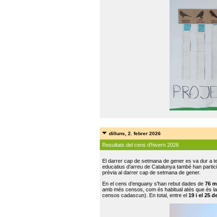
dilluns, 2. febrer 2026
Resultats del cens d'hivern 2026
El darrer cap de setmana de gener es va dur a te
educatius d’arreu de Catalunya també han participat
prèvia al darrer cap de setmana de gener.
En el cens d’enguany s'han rebut dades de
76 m
amb més censos, com és habitual atès que és la
censos cadascun). En total, entre el
19 i el 25 