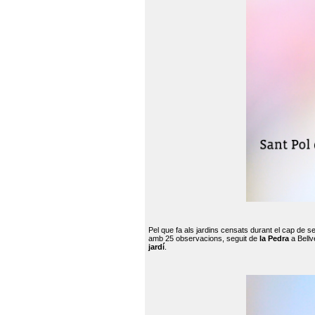
Pel que fa als jardins censats durant el cap de 
amb 25 observacions, seguit de
la Pedra
a Bellv
jardí
.