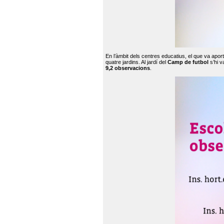
En l’àmbit dels centres educatius, el que va apor
quatre jardins. Al jardí del
Camp de futbol
s’hi v
9,2 observacions
.