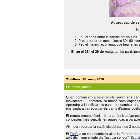
Aquest cap de se
Us 
Feu el cens entre la sortida del sol i les 
Procureu fer un cens d'entre 30 i 60 min
Feu el mateix recorregut que heu fet en 
Entre el 25 i el 29 de maig,
també participe
dilluns, 18. maig 2026
Els ocells parlen
Quan comencem a mirar ocells sovint
ens cen
moviments... Tanmateix si també som capaço
Aprendre a identificar els cants pot semblar una
ens ajudaran a recordar els cants d’alguns ocells
El recurs mnemotècnic, és una tècnica d'aprene
conceptes més senzills, en aquest cas a paraules
Així, per recordar la cadència del cant de 3 note
El
Tudó
fa un cant semblant al de la tórtora tur
això diem que el tudó diu "justícia senyor".
Escolt