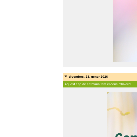
divendres, 23. gener 2026
Aquest cap de setmana fem el cens d'hivern!