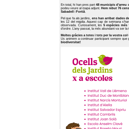
En total, hi han pres part
48 municipis d’arreu 
podeu veure al mapa adjunt.
Hem rebut 76 cen
Sabadell
i
Fortià
.
Pel que fa als jardins,
ens han arribat dades d
les 12 del migdia. Aquest cap de setmana s’han
observada. Curiosament, les
5 espècies més 
d’ordre. L’any passat, la més abundant va ser la
Moltes gràcies a totes i tots per la vostra col
Us animem a continuar participant sempre que
biodiversitat!