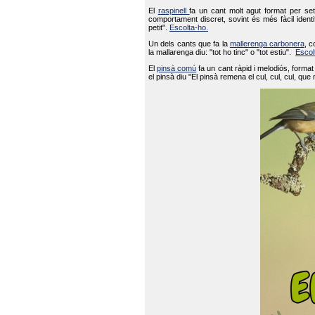
El
raspinell
fa un cant molt agut format per set
comportament discret, sovint és més fàcil ident
petit".
Escolta-ho.
Un dels cants que fa la
mallerenga carbonera
, c
la mallarenga diu: "tot ho tinc" o "tot estiu".
Escol
El
pinsà comú
fa un cant ràpid i melodiós, forma
el pinsà diu "El pinsà remena el cul, cul, cul, que 