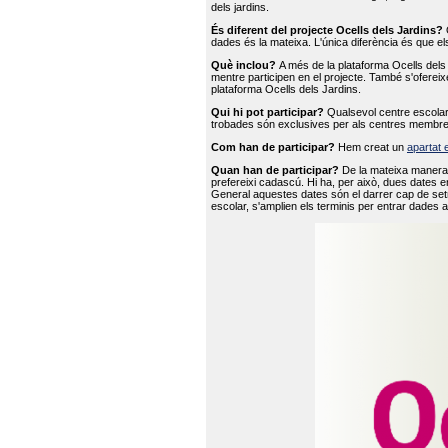
dels jardins.
És diferent del projecte Ocells dels Jardins?
O
dades és la mateixa. L'única diferència és que e
Què inclou?
A més de la plataforma Ocells dels 
mentre participen en el projecte. També s'ofereix
plataforma Ocells dels Jardins.
Qui hi pot participar?
Qualsevol centre escolar 
trobades són exclusives per als centres membre
Com han de participar?
Hem creat un
apartat 
Quan han de participar?
De la mateixa manera 
prefereixi cadascú. Hi ha, per això, dues dates e
General aquestes dates són el darrer cap de setm
escolar, s'amplien els terminis per entrar dades