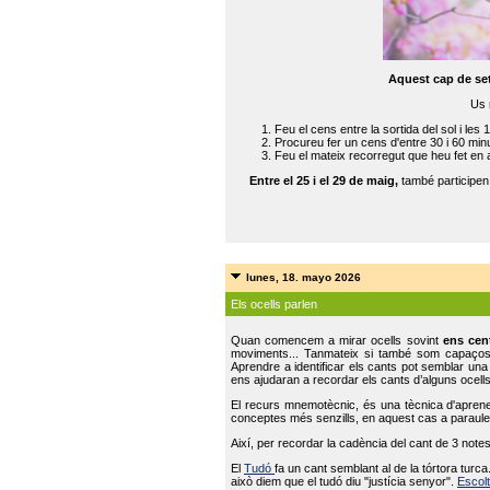
Aquest cap de se
Us 
Feu el cens entre la sortida del sol i les 
Procureu fer un cens d'entre 30 i 60 min
Feu el mateix recorregut que heu fet en 
Entre el 25 i el 29 de maig,
també participe
lunes, 18. mayo 2026
Els ocells parlen
Quan comencem a mirar ocells sovint
ens cen
moviments... Tanmateix si també som capaço
Aprendre a identificar els cants pot semblar una
ens ajudaran a recordar els cants d’alguns ocells
El recurs mnemotècnic, és una tècnica d'aprene
conceptes més senzills, en aquest cas a paraules
Així, per recordar la cadència del cant de 3 note
El
Tudó
fa un cant semblant al de la tórtora tur
això diem que el tudó diu "justícia senyor".
Escolt