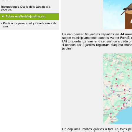
Instrucciones Ocells dels Jardins x a
escoles
Sobre ocellsdelsjardins.cat
-
Política de privacidad y Condiciones de
uso
Es van censar
65 jardins repartits en 44 mun
segon municipi amb més censos va ser
Fortià,
l'Alt Empordà. Es van fer 6 censos, un a cada u
4 censos als 2 jardins registrats d'aquest mun
jardins.
Un cop més, moltes gràcies a tots i a totes pe