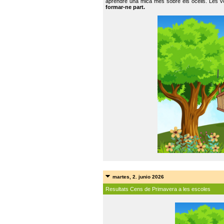
aprendre una mica més sobre els ocells. Les vo
formar-ne part.
martes, 2. junio 2026
Resultats Cens de Primavera a les escoles