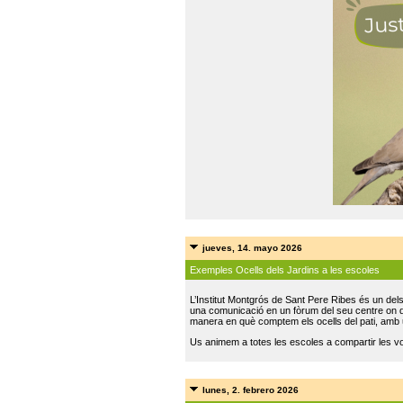
jueves, 14. mayo 2026
Exemples Ocells dels Jardins a les escoles
L’Institut Montgrós de Sant Pere Ribes és un del
una comunicació en un fòrum del seu centre on do
manera en què comptem els ocells del pati, amb 
Us animem a totes les escoles a compartir les vo
lunes, 2. febrero 2026