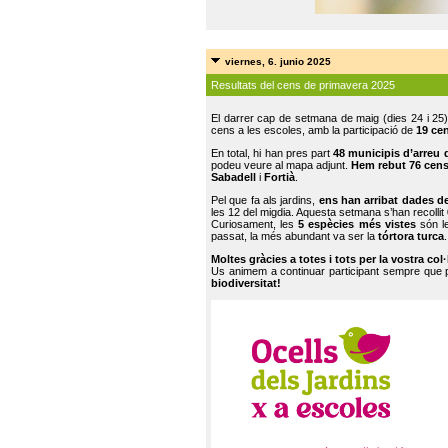
viernes, 6. junio 2025
Resultats del cens de primavera 2025
El darrer cap de setmana de maig (dies 24 i 25)
cens a les escoles, amb la participació de
19 ce
En total, hi han pres part
48 municipis d’arreu 
podeu veure al mapa adjunt.
Hem rebut 76 cen
Sabadell
i
Fortià
.
Pel que fa als jardins,
ens han arribat dades d
les 12 del migdia. Aquesta setmana s’han recollit
Curiosament, les
5 espècies més vistes
són le
passat, la més abundant va ser la
tórtora turca
.
Moltes gràcies a totes i tots per la vostra col
Us animem a continuar participant sempre que
biodiversitat!