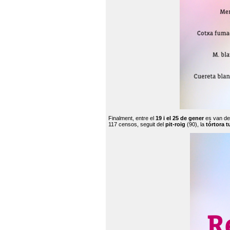
Finalment, entre el
19 i el 25 de gener
es van de
117 censos, seguit del
pit-roig
(90), la
tórtora t