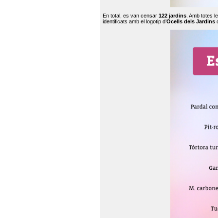
En total, es van censar
122 jardins
. Amb totes l
identificats amb el logotip d’
Ocells dels Jardins
c