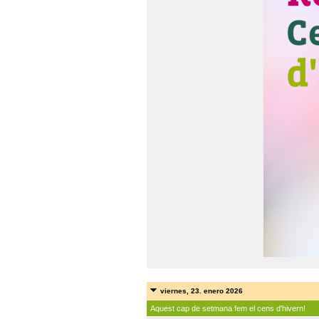
viernes, 23. enero 2026
Aquest cap de setmana fem el cens d'hivern!