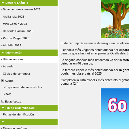
Datos y análisis
-
Salamanquesa común 2023
-
Ardilla roja 2023
-
Mirlo Común 2023
-
Herrerillo Común 2023
-
Pinzón Vulgar 2023
El darrer cap de setmana de maig vam fer el cens
-
Abubilla 2023
L'espècie més vegades detectada va ser el
par
Información
censos que s'han fet en el projecte Ocells dels
-
Últimas noticias
La segona espècie més detectada va ser la
tórt
detectar en 46 censos.
-
Agenda
La tercera espècie més detectada va ser
la gar
ocells més observats al 2025.
-
Código de conducta
Completen la llista d'ocells més detectats el gafar
Ayuda
comuna (24).
-
Explicación de los símbolos
-
FAQ
Estadísticas
Fitxes d'identificació
-
Fichas de identificación
-
Fitxes de confusió