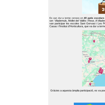
Es van dur a terme censos en
40 patis escolar
ser: Vilademuls, Mollet del Vallès i Reus. A Vilad
van participar les escoles Sant Gervasi i Les P
Casas i l’Institut d’Horticultura, que va dur a te
Gràcies a aquesta àmplia participació, es va pode