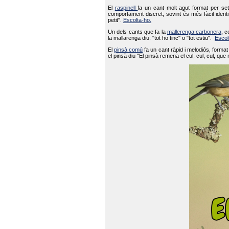
El
raspinell
fa un cant molt agut format per set
comportament discret, sovint és més fàcil ident
petit".
Escolta-ho.
Un dels cants que fa la
mallerenga carbonera
, c
la mallarenga diu: "tot ho tinc" o "tot estiu".
Escol
El
pinsà comú
fa un cant ràpid i melodiós, forma
el pinsà diu "El pinsà remena el cul, cul, cul, que 