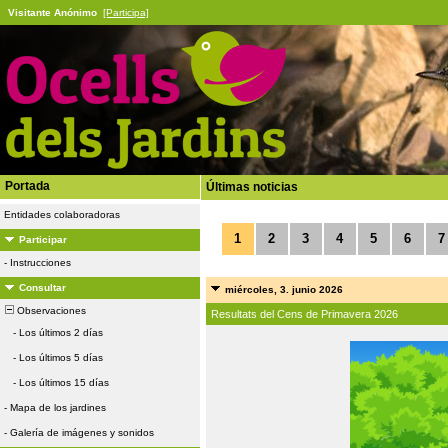
Visitante Anónimo
[Participa]
Portada
Últimas noticias
Entidades colaboradoras
1
2
3
4
5
6
7
Participar
-
Instrucciones
Consultar
miércoles, 3. junio 2026
Observaciones
Resultats del Cens de Primavera 2026
-
Los últimos 2 días
-
Los últimos 5 días
-
Los últimos 15 días
-
Mapa de los jardines
-
Galería de imágenes y sonidos