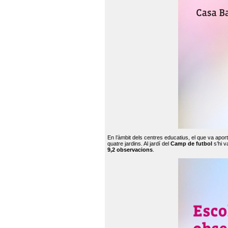
En l’àmbit dels centres educatius, el que va apor
quatre jardins. Al jardí del
Camp de futbol
s’hi v
9,2 observacions
.