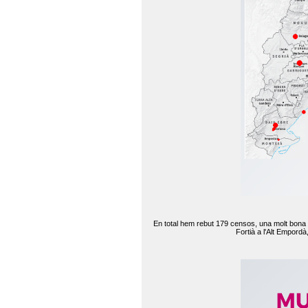
En total hem rebut 179 censos, una molt bona d
Fortià a l'Alt Empord