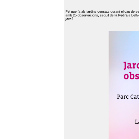
Pel que fa als jardins censats durant el cap de 
amb 25 observacions, seguit de
la Pedra
a Bellv
jardí
.