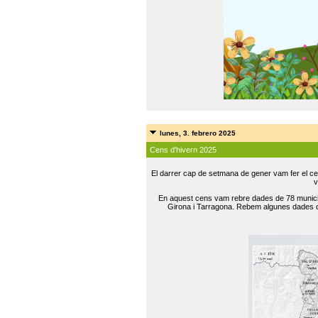
lunes, 3. febrero 2025
Cens d'hivern 2025
El darrer cap de setmana de gener vam fer el ce
v
En aquest cens vam rebre dades de 78 municip
Girona i Tarragona. Rebem algunes dades de 