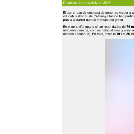
Resultats del cens d'hivern 2026
El darrer cap de setmana de gener es va dur a te
educatius d’arreu de Catalunya també han participat
prèvia al darrer cap de setmana de gener.
En el cens d’enguany s'han rebut dades de
76 m
amb més censos, com és habitual atès que és la
censos cadascun). En total, entre el
19 i el 25 