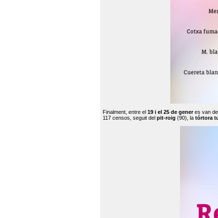
Finalment, entre el
19 i el 25 de gener
es van de
117 censos, seguit del
pit-roig
(90), la
tórtora t