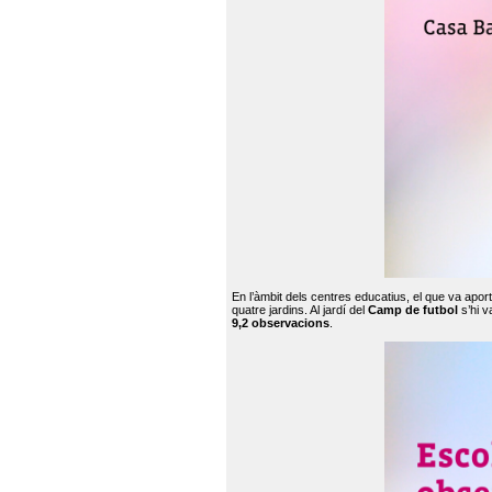
En l’àmbit dels centres educatius, el que va apor
quatre jardins. Al jardí del
Camp de futbol
s’hi v
9,2 observacions
.