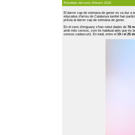
Resultats del cens d'hivern 2026
El darrer cap de setmana de gener es va dur a te
educatius d’arreu de Catalunya també han participat
prèvia al darrer cap de setmana de gener.
En el cens d’enguany s'han rebut dades de
76 m
amb més censos, com és habitual atès que és la
censos cadascun). En total, entre el
19 i el 25 