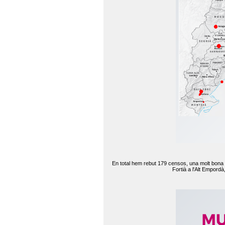
En total hem rebut 179 censos, una molt bona d
Fortià a l'Alt Empord