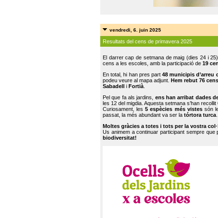
vendredi, 6. juin 2025
Resultats del cens de primavera 2025
El darrer cap de setmana de maig (dies 24 i 25)
cens a les escoles, amb la participació de
19 ce
En total, hi han pres part
48 municipis d’arreu 
podeu veure al mapa adjunt.
Hem rebut 76 cen
Sabadell
i
Fortià
.
Pel que fa als jardins,
ens han arribat dades d
les 12 del migdia. Aquesta setmana s’han recollit
Curiosament, les
5 espècies més vistes
són le
passat, la més abundant va ser la
tórtora turca
.
Moltes gràcies a totes i tots per la vostra col
Us animem a continuar participant sempre que
biodiversitat!