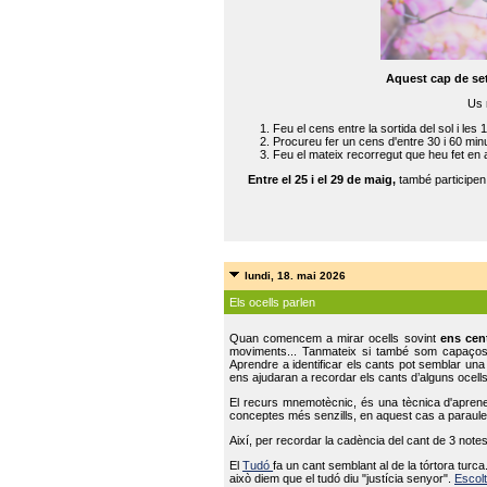
Aquest cap de se
Us 
Feu el cens entre la sortida del sol i les 
Procureu fer un cens d'entre 30 i 60 min
Feu el mateix recorregut que heu fet en 
Entre el 25 i el 29 de maig,
també participe
lundi, 18. mai 2026
Els ocells parlen
Quan comencem a mirar ocells sovint
ens cen
moviments... Tanmateix si també som capaço
Aprendre a identificar els cants pot semblar una
ens ajudaran a recordar els cants d’alguns ocells
El recurs mnemotècnic, és una tècnica d'aprene
conceptes més senzills, en aquest cas a paraules
Així, per recordar la cadència del cant de 3 note
El
Tudó
fa un cant semblant al de la tórtora tur
això diem que el tudó diu "justícia senyor".
Escolt