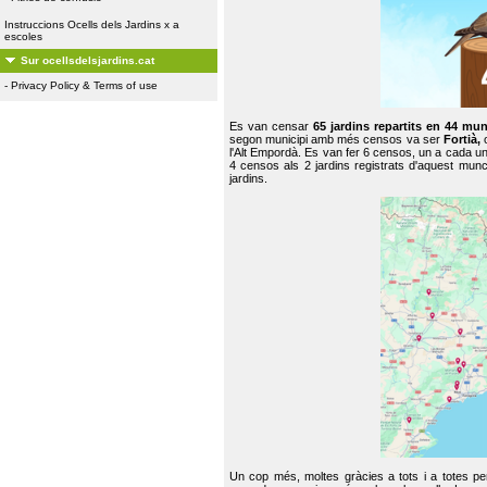
Instruccions Ocells dels Jardins x a
escoles
Sur ocellsdelsjardins.cat
-
Privacy Policy & Terms of use
Es van censar
65 jardins repartits en 44 mun
segon municipi amb més censos va ser
Fortià,
l'Alt Empordà. Es van fer 6 censos, un a cada u
4 censos als 2 jardins registrats d'aquest mun
jardins.
Un cop més, moltes gràcies a tots i a totes pe