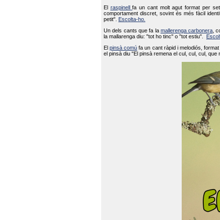
El
raspinell
fa un cant molt agut format per set
comportament discret, sovint és més fàcil ident
petit".
Escolta-ho.
Un dels cants que fa la
mallerenga carbonera
, c
la mallarenga diu: "tot ho tinc" o "tot estiu".
Escol
El
pinsà comú
fa un cant ràpid i melodiós, forma
el pinsà diu "El pinsà remena el cul, cul, cul, que 