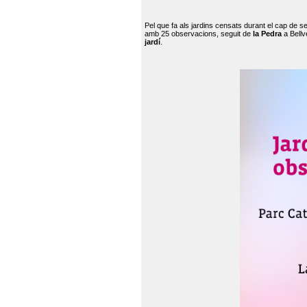
Pel que fa als jardins censats durant el cap de 
amb 25 observacions, seguit de
la Pedra
a Bellv
jardí
.