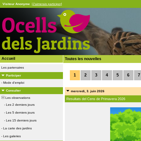
Visiteur Anonyme
[J'aimerais participer]
Accueil
Toutes les nouvelles
Les partenaires
1
2
3
4
5
6
7
Participer
-
Mode d'emploi
Consulter
mercredi, 3. juin 2026
Les observations
Resultats del Cens de Primavera 2026
-
Les 2 derniers jours
-
Les 5 derniers jours
-
Les 15 derniers jours
-
La carte des jardins
-
Les galeries