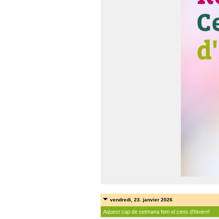
vendredi, 23. janvier 2026
Aquest cap de setmana fem el cens d'hivern!