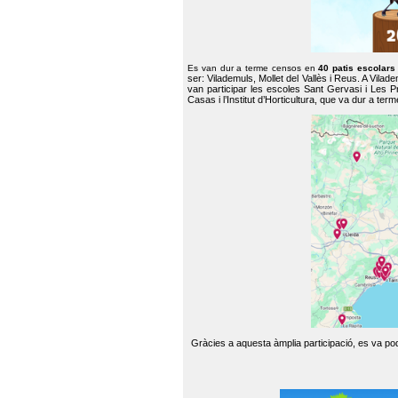
Es van dur a terme censos en
40 patis escolar
ser: Vilademuls, Mollet del Vallès i Reus. A Vilad
van participar les escoles Sant Gervasi i Les P
Casas i l’Institut d’Horticultura, que va dur a te
Gràcies a aquesta àmplia participació, es va pode