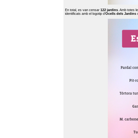
En total, es van censar
122 jardins
. Amb totes l
identificats amb el logotip d’
Ocells dels Jardins
c