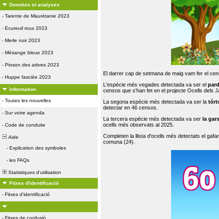
Données et analyses
-
Tarente de Maurétanie 2023
-
Ecureuil roux 2023
-
Merle noir 2023
-
Mésange bleue 2023
-
Pinson des arbres 2023
El darrer cap de setmana de maig vam fer el cens
-
Huppe fasciée 2023
L'espècie més vegades detectada va ser el
par
Information
censos que s'han fet en el projecte Ocells dels
-
Toutes les nouvelles
La segona espècie més detectada va ser la
tórt
detectar en 46 censos.
-
Sur votre agenda
La tercera espècie més detectada va ser
la gar
ocells més observats al 2025.
-
Code de conduite
Completen la llista d'ocells més detectats el gafar
Aide
comuna (24).
-
Explication des symboles
-
les FAQs
Statistiques d'utilisation
Fitxes d'identificació
-
Fitxes d'identificació
-
Fitxes de confusió