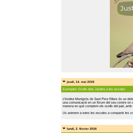
jeudi, 14. mai 2026
Exemples Ocells dels Jardins a les escoles
L’Institut Montgrós de Sant Pere Ribes és un del
una comunicació en un fòrum del seu centre on do
manera en què comptem els ocells del pati, amb 
Us animem a totes les escoles a compartir les vo
lundi, 2. février 2026