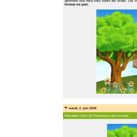
aprendre una mica més sobre els ocells. Les vo
formar-ne part.
mardi, 2. juin 2026
Resultats Cens de Primavera a les escoles