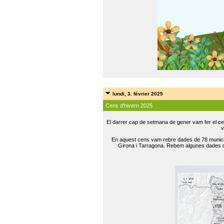
lundi, 3. février 2025
Cens d'hivern 2025
El darrer cap de setmana de gener vam fer el ce
v
En aquest cens vam rebre dades de 78 municip
Girona i Tarragona. Rebem algunes dades de 