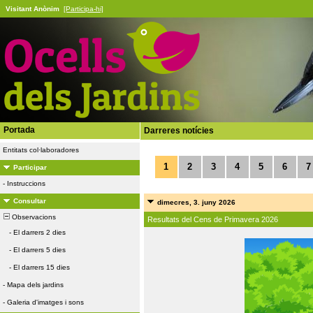
Visitant Anònim
[Participa-hi]
Portada
Darreres notícies
Entitats col·laboradores
1
2
3
4
5
6
7
Participar
-
Instruccions
Consultar
dimecres, 3. juny 2026
Observacions
Resultats del Cens de Primavera 2026
-
El darrers 2 dies
-
El darrers 5 dies
-
El darrers 15 dies
-
Mapa dels jardins
-
Galeria d'imatges i sons