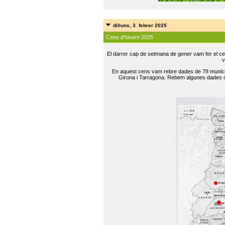
dilluns, 3. febrer 2025
Cens d'hivern 2025
El darrer cap de setmana de gener vam fer el ce
v
En aquest cens vam rebre dades de 78 municip
Girona i Tarragona. Rebem algunes dades de 