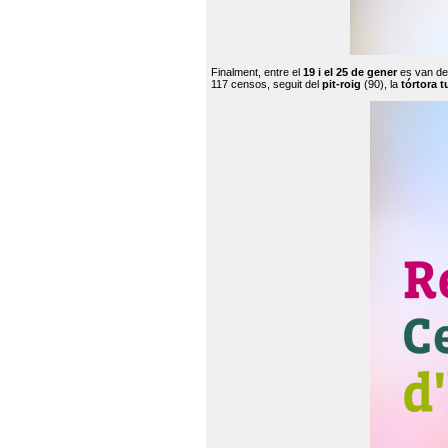
Finalment, entre el
19 i el 25 de gener
es van de
117 censos, seguit del
pit-roig
(90), la
tórtora t