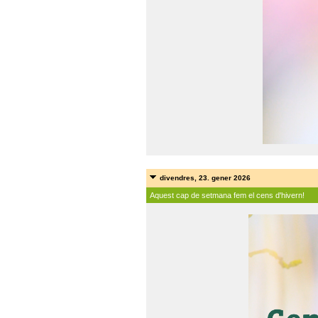
divendres, 23. gener 2026
Aquest cap de setmana fem el cens d'hivern!