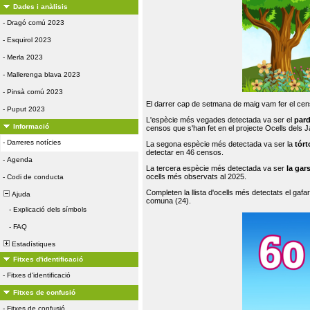
Dades i anàlisis
-
Dragó comú 2023
-
Esquirol 2023
-
Merla 2023
-
Mallerenga blava 2023
-
Pinsà comú 2023
El darrer cap de setmana de maig vam fer el cens
-
Puput 2023
L'espècie més vegades detectada va ser el
par
Informació
censos que s'han fet en el projecte Ocells dels
-
Darreres notícies
La segona espècie més detectada va ser la
tórt
detectar en 46 censos.
-
Agenda
La tercera espècie més detectada va ser
la gar
ocells més observats al 2025.
-
Codi de conducta
Completen la llista d'ocells més detectats el gafar
Ajuda
comuna (24).
-
Explicació dels símbols
-
FAQ
Estadístiques
Fitxes d'identificació
-
Fitxes d'identificació
Fitxes de confusió
-
Fitxes de confusió