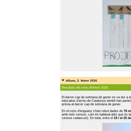
dilluns, 2. febrer 2026
Resultats del cens d'hivern 2026
El darrer cap de setmana de gener es va dur a te
educatius d’arreu de Catalunya també han participat
prèvia al darrer cap de setmana de gener.
En el cens d’enguany s'han rebut dades de
76 m
amb més censos, com és habitual atès que és la
censos cadascun). En total, entre el
19 i el 25 