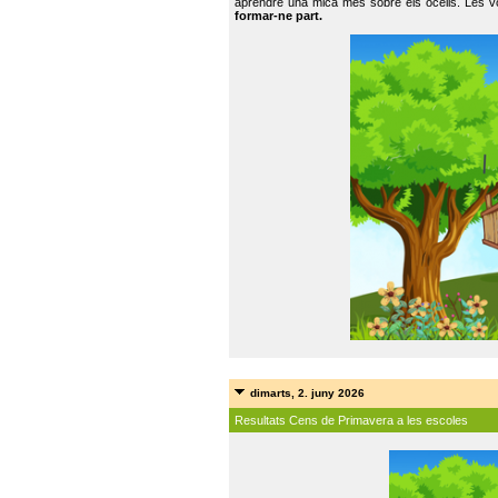
aprendre una mica més sobre els ocells. Les vo
formar-ne part.
dimarts, 2. juny 2026
Resultats Cens de Primavera a les escoles