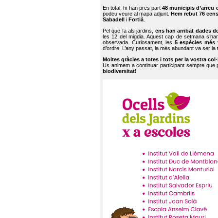
En total, hi han pres part
48 municipis d’arreu 
podeu veure al mapa adjunt.
Hem rebut 76 cen
Sabadell
i
Fortià
.
Pel que fa als jardins,
ens han arribat dades d
les 12 del migdia. Aquest cap de setmana s’han
observada. Curiosament, les
5 espècies més 
d’ordre. L’any passat, la més abundant va ser la
Moltes gràcies a totes i tots per la vostra col
Us animem a continuar participant sempre que
biodiversitat!