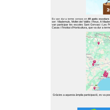
Es van dur a terme censos en
40 patis escolar
ser: Vilademuls, Mollet del Vallès i Reus. A Vilad
van participar les escoles Sant Gervasi i Les P
Casas i l’Institut d’Horticultura, que va dur a te
Gràcies a aquesta àmplia participació, es va pode