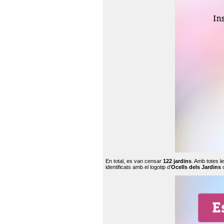
En total, es van censar
122 jardins
. Amb totes l
identificats amb el logotip d’
Ocells dels Jardins
c