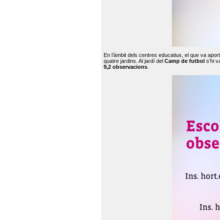
En l’àmbit dels centres educatius, el que va apor
quatre jardins. Al jardí del
Camp de futbol
s’hi v
9,2 observacions
.