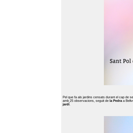
Pel que fa als jardins censats durant el cap de 
amb 25 observacions, seguit de
la Pedra
a Bellv
jardí
.