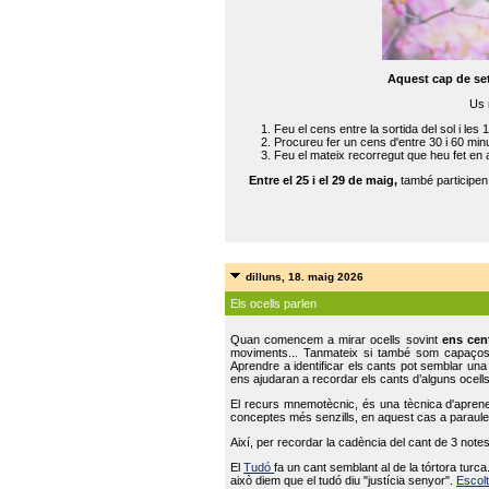
Aquest cap de se
Us 
Feu el cens entre la sortida del sol i les 
Procureu fer un cens d'entre 30 i 60 min
Feu el mateix recorregut que heu fet en 
Entre el 25 i el 29 de maig,
també participe
dilluns, 18. maig 2026
Els ocells parlen
Quan comencem a mirar ocells sovint
ens cen
moviments... Tanmateix si també som capaço
Aprendre a identificar els cants pot semblar una
ens ajudaran a recordar els cants d’alguns ocells
El recurs mnemotècnic, és una tècnica d'aprene
conceptes més senzills, en aquest cas a paraules
Així, per recordar la cadència del cant de 3 note
El
Tudó
fa un cant semblant al de la tórtora tur
això diem que el tudó diu "justícia senyor".
Escolt