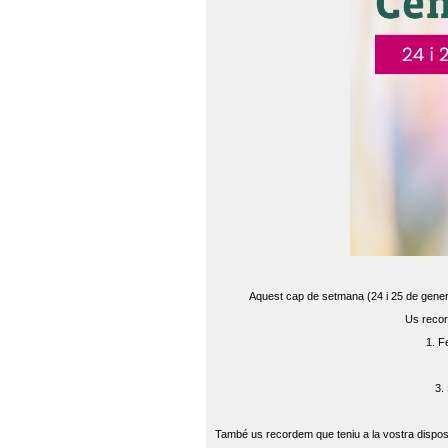
Aquest cap de setmana (24 i 25 de gener) 
Us recor
1. F
3.
També us recordem que teniu a la vostra disposi