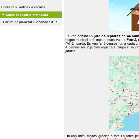
Ocells dels Jardins x a escoles
Sobre ocellsdelsjardins.cat
-
Política de privacitat i Condicions d'ús
Es van censar
65 jardins repartits en 44 mun
segon municipi amb més censos va ser
Fortià,
l'Alt Empordà. Es van fer 6 censos, un a cada u
4 censos als 2 jardins registrats d'aquest mun
jardins.
Un cop més, moltes gràcies a tots i a totes pe