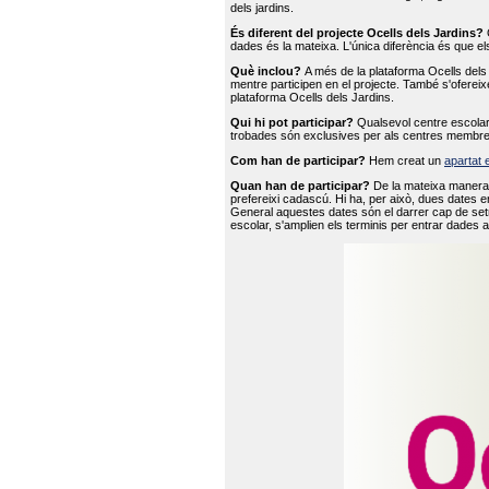
dels jardins.
És diferent del projecte Ocells dels Jardins?
O
dades és la mateixa. L'única diferència és que e
Què inclou?
A més de la plataforma Ocells dels 
mentre participen en el projecte. També s'ofereix
plataforma Ocells dels Jardins.
Qui hi pot participar?
Qualsevol centre escolar 
trobades són exclusives per als centres membre
Com han de participar?
Hem creat un
apartat 
Quan han de participar?
De la mateixa manera 
prefereixi cadascú. Hi ha, per això, dues dates e
General aquestes dates són el darrer cap de setm
escolar, s'amplien els terminis per entrar dades