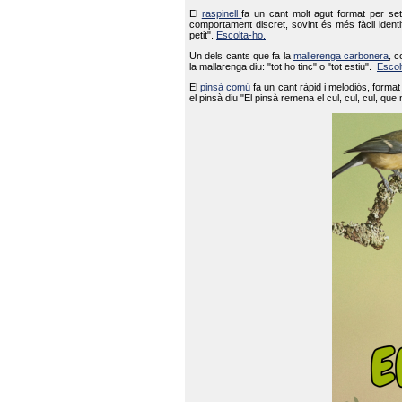
El
raspinell
fa un cant molt agut format per set
comportament discret, sovint és més fàcil ident
petit".
Escolta-ho.
Un dels cants que fa la
mallerenga carbonera
, c
la mallarenga diu: "tot ho tinc" o "tot estiu".
Escol
El
pinsà comú
fa un cant ràpid i melodiós, forma
el pinsà diu "El pinsà remena el cul, cul, cul, que 