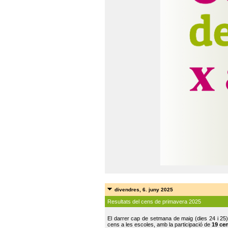
divendres, 6. juny 2025
Resultats del cens de primavera 2025
El darrer cap de setmana de maig (dies 24 i 25)
cens a les escoles, amb la participació de
19 ce