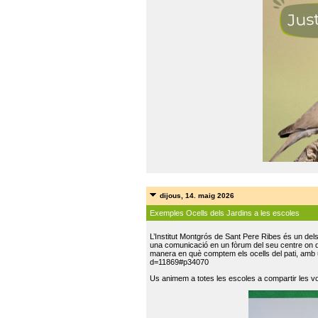
dijous, 14. maig 2026
Exemples Ocells dels Jardins a les escoles
L’Institut Montgrós de Sant Pere Ribes és un del
una comunicació en un fòrum del seu centre on do
manera en què comptem els ocells del pati, amb 
d=11869#p34070
Us animem a totes les escoles a compartir les vo