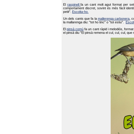
El
raspinell
fa un cant molt agut format per set
comportament discret, sovint és més fàcil ident
petit".
Escolta-ho.
Un dels cants que fa la
mallerenga carbonera
, c
la mallarenga diu: "tot ho tinc" o "tot estiu".
Escol
El
pinsà comú
fa un cant ràpid i melodiós, forma
el pinsà diu "El pinsà remena el cul, cul, cul, que 