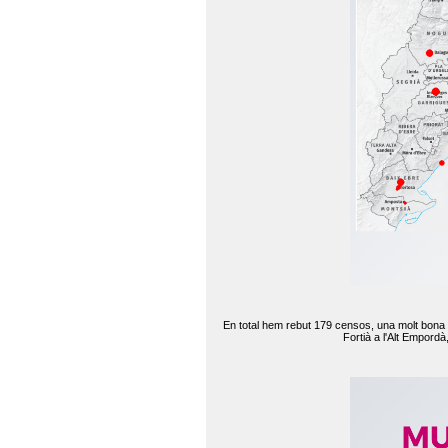
En total hem rebut 179 censos, una molt bona d
Fortià a l'Alt Empord