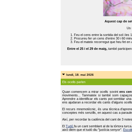
Aquest cap de se
Us 
Feu el cens entre la sortida del sol i les 
Procureu fer un cens d'entre 30 i 60 min
Feu el mateix recorregut que heu fet en 
Entre el 25 i el 29 de maig,
també participe
lundi, 18. mai 2026
Els ocells parlen
Quan comencem a mirar ocells sovint
ens cen
moviments... Tanmateix si també som capaço
Aprendre a identificar els cants pot semblar una
ens ajudaran a recordar els cants d’alguns ocells
El recurs mnemotècnic, és una tècnica d'aprene
conceptes més senzills, en aquest cas a paraules
Així, per recordar la cadència del cant de 3 note
El
Tudó
fa un cant semblant al de la tórtora tur
això diem que el tudó diu "justícia senyor".
Escolt