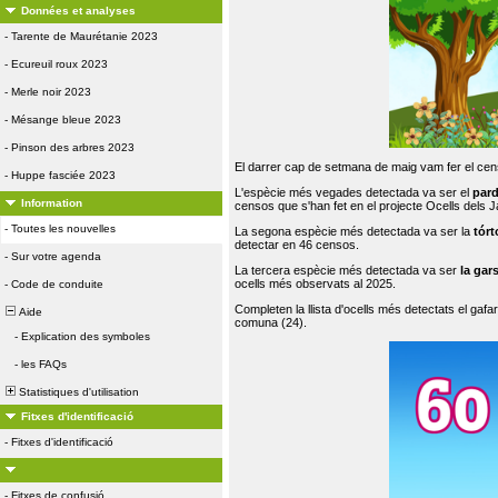
Données et analyses
-
Tarente de Maurétanie 2023
-
Ecureuil roux 2023
-
Merle noir 2023
-
Mésange bleue 2023
-
Pinson des arbres 2023
El darrer cap de setmana de maig vam fer el cens
-
Huppe fasciée 2023
L'espècie més vegades detectada va ser el
par
Information
censos que s'han fet en el projecte Ocells dels
-
Toutes les nouvelles
La segona espècie més detectada va ser la
tórt
detectar en 46 censos.
-
Sur votre agenda
La tercera espècie més detectada va ser
la gar
ocells més observats al 2025.
-
Code de conduite
Completen la llista d'ocells més detectats el gafar
Aide
comuna (24).
-
Explication des symboles
-
les FAQs
Statistiques d'utilisation
Fitxes d'identificació
-
Fitxes d'identificació
-
Fitxes de confusió