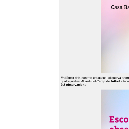
En l’àmbit dels centres educatius, el que va apor
quatre jardins. Al jardí del
Camp de futbol
s’hi v
9,2 observacions
.