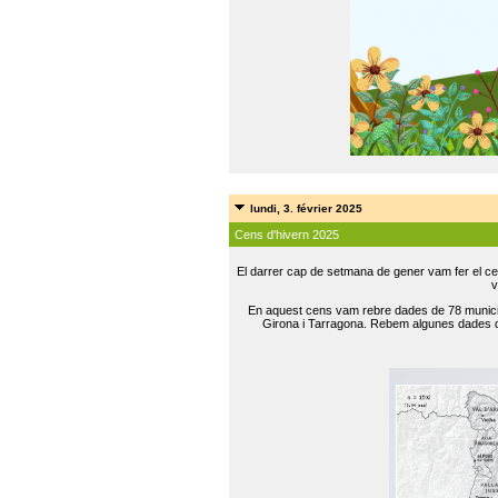
lundi, 3. février 2025
Cens d'hivern 2025
El darrer cap de setmana de gener vam fer el ce
v
En aquest cens vam rebre dades de 78 municip
Girona i Tarragona. Rebem algunes dades de 