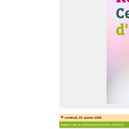
vendredi, 23. janvier 2026
Aquest cap de setmana fem el cens d'hivern!