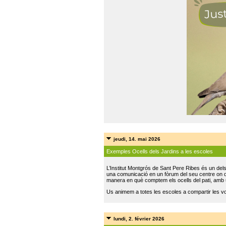
jeudi, 14. mai 2026
Exemples Ocells dels Jardins a les escoles
L’Institut Montgrós de Sant Pere Ribes és un del
una comunicació en un fòrum del seu centre on do
manera en què comptem els ocells del pati, amb 
Us animem a totes les escoles a compartir les vo
lundi, 2. février 2026