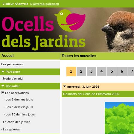
Visiteur Anonyme
[J'aimerais participer]
Accueil
Toutes les nouvelles
Les partenaires
1
2
3
4
5
6
7
Participer
-
Mode d'emploi
Consulter
mercredi, 3. juin 2026
Les observations
Resultats del Cens de Primavera 2026
-
Les 2 derniers jours
-
Les 5 derniers jours
-
Les 15 derniers jours
-
La carte des jardins
-
Les galeries