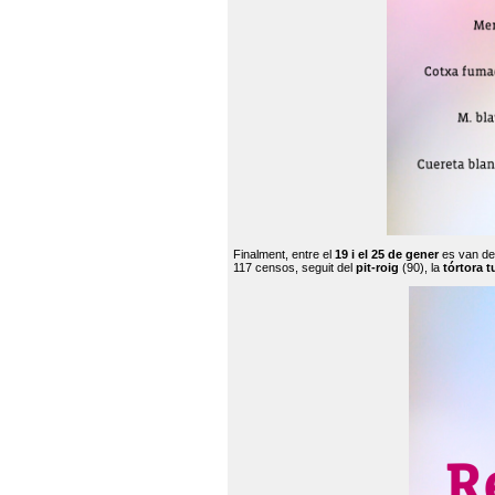
Finalment, entre el
19 i el 25 de gener
es van de
117 censos, seguit del
pit-roig
(90), la
tórtora t