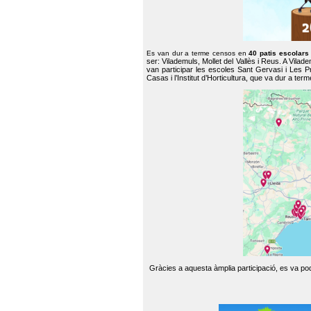
Es van dur a terme censos en
40 patis escolar
ser: Vilademuls, Mollet del Vallès i Reus. A Vilad
van participar les escoles Sant Gervasi i Les P
Casas i l’Institut d’Horticultura, que va dur a te
Gràcies a aquesta àmplia participació, es va pode