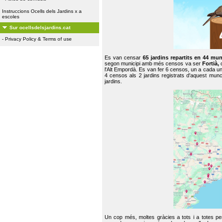
Instruccions Ocells dels Jardins x a
escoles
Sur ocellsdelsjardins.cat
-
Privacy Policy & Terms of use
Es van censar
65 jardins repartits en 44 mun
segon municipi amb més censos va ser
Fortià,
l'Alt Empordà. Es van fer 6 censos, un a cada u
4 censos als 2 jardins registrats d'aquest mun
jardins.
Un cop més, moltes gràcies a tots i a totes pe