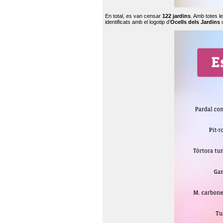
En total, es van censar
122 jardins
. Amb totes l
identificats amb el logotip d’
Ocells dels Jardins
c