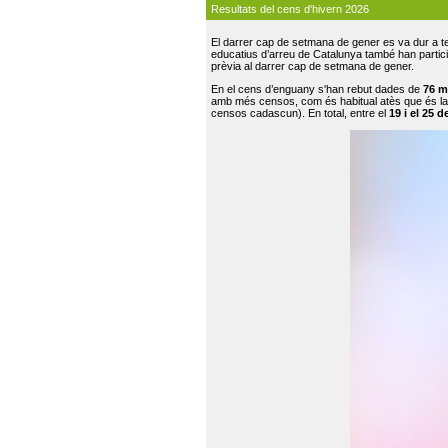
Resultats del cens d'hivern 2026
El darrer cap de setmana de gener es va dur a te
educatius d’arreu de Catalunya també han participat
prèvia al darrer cap de setmana de gener.
En el cens d’enguany s'han rebut dades de
76 m
amb més censos, com és habitual atès que és la
censos cadascun). En total, entre el
19 i el 25 