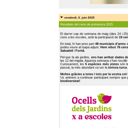
vendredi, 6. juin 2025
Resultats del cens de primavera 2025
El darrer cap de setmana de maig (dies 24 i 25)
cens a les escoles, amb la participació de
19 ce
En total, hi han pres part
48 municipis d’arreu 
podeu veure al mapa adjunt.
Hem rebut 76 cen
Sabadell
i
Fortià
.
Pel que fa als jardins,
ens han arribat dades d
les 12 del migdia. Aquesta setmana s’han recollit
Curiosament, les
5 espècies més vistes
són le
passat, la més abundant va ser la
tórtora turca
.
Moltes gràcies a totes i tots per la vostra col
Us animem a continuar participant sempre que
biodiversitat!