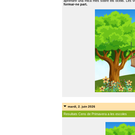
aprendre una mica més sobre els ocells. Les vo
formar-ne part.
mardi, 2. juin 2026
Resultats Cens de Primavera a les escoles