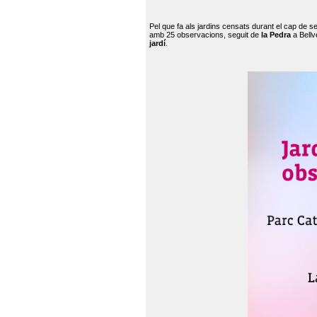
Pel que fa als jardins censats durant el cap de 
amb 25 observacions, seguit de
la Pedra
a Bellv
jardí
.