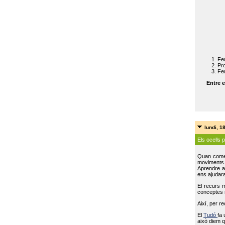
Feu
Pro
Feu
Entre e
lundi, 1
Els ocells 
Quan come
moviments
Aprendre a 
ens ajudara
El recurs 
conceptes m
Així, per r
El
Tudó
fa 
això diem q