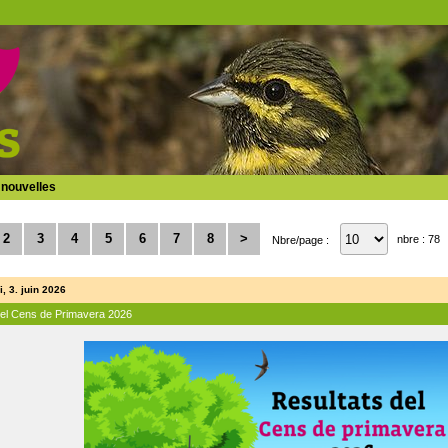
 nouvelles
2
3
4
5
6
7
8
>
nbre : 78
Nbre/page :
, 3. juin 2026
del Cens de Primavera 2026