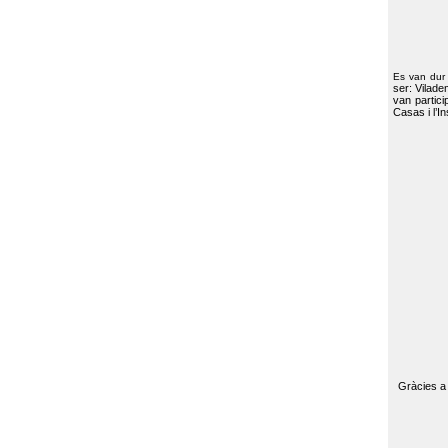
Es van dur
ser: Vilade
van partici
Casas i l’I
Gràcies a 