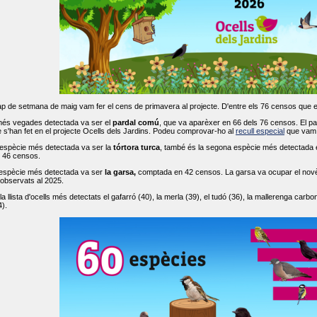
ap de setmana de maig vam fer el cens de primavera al projecte. D'entre els 76 censos que 
més vegades detectada va ser el
pardal comú
, que va aparèxer en 66 dels 76 censos. El par
s'han fet en el projecte Ocells dels Jardins. Podeu comprovar-ho al
recull especial
que vam f
espècie més detectada va ser la
tórtora turca
, també és la segona espècie més detectada en
n 46 censos.
 espècie més detectada va ser
la garsa,
comptada en 42 censos. La garsa va ocupar el novè l
 observats al 2025.
 llista d'ocells més detectats el gafarró (40), la merla (39), el tudó (36), la mallerenga carbone
).