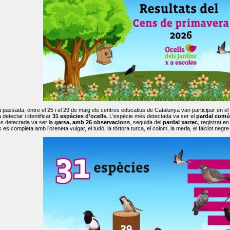
passada, entre el 25 i el 29 de maig els centres educatius de Catalunya van participar en el
 detectar i identificar
31 espècies d'ocells.
L'espècie més detectada va ser el
pardal comú
s detectada va ser la
garsa, amb 26 observacions
, seguida del
pardal xarrec
, registrat 
es completa amb l’oreneta vulgar, el tudó, la tórtora turca, el colom, la merla, el falciot negre