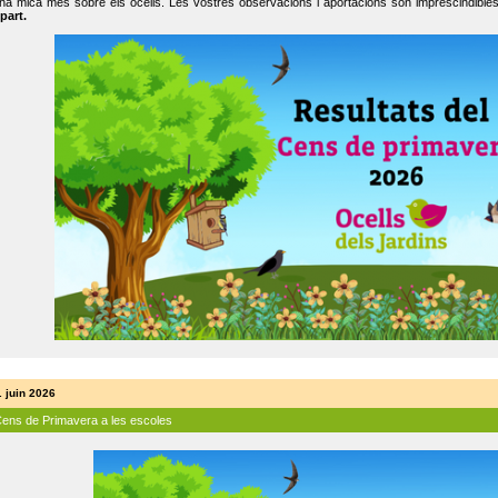
na mica més sobre els ocells. Les vostres observacions i aportacions són imprescindibles
part.
. juin 2026
Cens de Primavera a les escoles