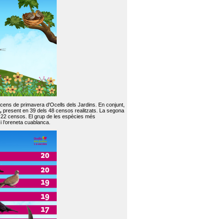
 cens de primavera d'Ocells dels Jardins. En conjunt,
,
present en 39 dels 48 censos realitzats. La segona
en 22 censos. El grup de les espècies més
 i l’oreneta cuablanca.