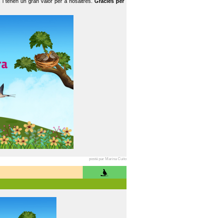
 i tenen un gran valor per a nosaltres.
Gràcies per
posté par Marina Cuito