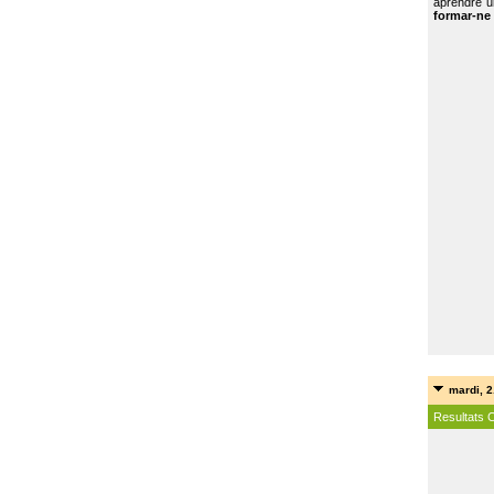
aprendre u
formar-ne 
mardi, 2
Resultats 