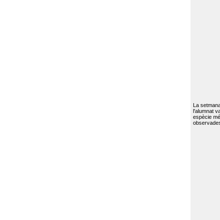
La setmana 
l'alumnat va
espècie mé
observades 