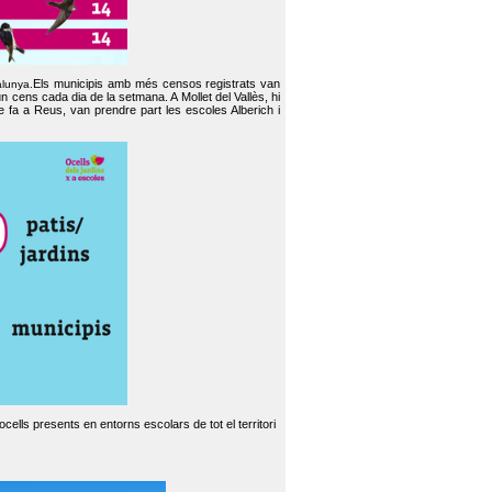
Els municipis amb més censos registrats van
alunya.
un cens cada dia de la setmana. A Mollet del Vallès, hi
e fa a Reus, van prendre part les escoles Alberich i
cells presents en entorns escolars de tot el territori