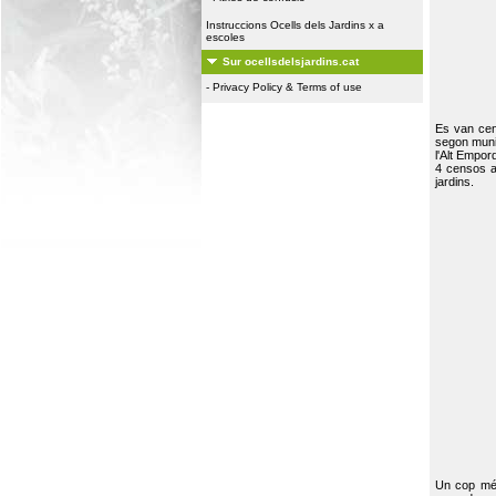
Instruccions Ocells dels Jardins x a
escoles
Sur ocellsdelsjardins.cat
-
Privacy Policy & Terms of use
Es van ce
segon muni
l'Alt Empor
4 censos a
jardins.
Un cop més