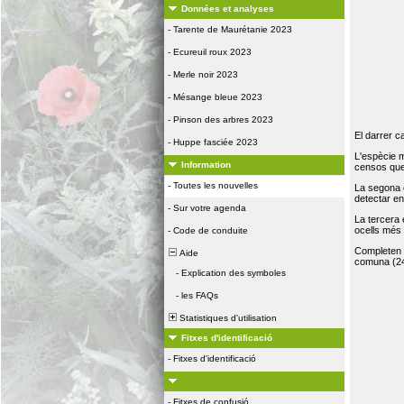
Données et analyses
-
Tarente de Maurétanie 2023
-
Ecureuil roux 2023
-
Merle noir 2023
-
Mésange bleue 2023
-
Pinson des arbres 2023
El darrer c
-
Huppe fasciée 2023
L'espècie 
Information
censos que 
-
Toutes les nouvelles
La segona 
detectar e
-
Sur votre agenda
La tercera
ocells més
-
Code de conduite
Completen la
Aide
comuna (24
-
Explication des symboles
-
les FAQs
Statistiques d'utilisation
Fitxes d'identificació
-
Fitxes d'identificació
-
Fitxes de confusió