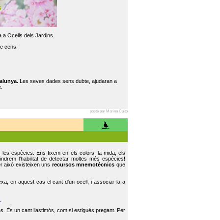
 a Ocells dels Jardins.
re cens:
alunya.
Les seves dades sens dubte, ajudaran a
.
posté par Marina Cuito
r les espècies. Ens fixem en els colors, la mida, els
indrem l'habilitat de detectar moltes més espècies!
er això existeixen uns
recursos mnemotècnics
que
, en aquest cas el cant d'un ocell, i associar-la a
.
s. És un cant llastimós, com si estigués pregant. Per