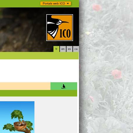
Portals web ICO
fr
en
es
ca