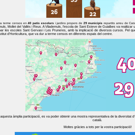
 a terme censos en
40 patis escolars
i jardins propers de
29 municipis
repartits arreu de Cat
muls, Mollet del Vallès i Reus. A Vilademuls, l’escola de Sant Esteve de Guialbes va realitzar 
par les escoles Sant Gervasi i Les Pruneres, amb la implicació de diversos cursos. Pel qu
nstitut d’Horticultura, que va dur a terme censos en diferents espais del centre.
aquesta àmplia participació, es va poder obtenir una mostra representativa de la diversitat d’o
català.
Moltes gràcies a tots per la vostra participació!