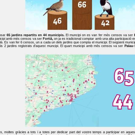
nsar
65 jardins repartits en 44 municipis.
El muncipi on es van fer més censos va ser
cipi amb més censos va ser
Fortià,
on ja es tradicional comptar amb una alta participació 
dà. Es van fer 6 censos, un a cada un dels jardins que compta el municipi. El següent mun
ls 2 jardins registrats d'aquest muncipi. El quart municipi amb més censos va ser
Palau-
, moltes gràcies a tots i a totes per dedicar part del vostre temps a participar en aque