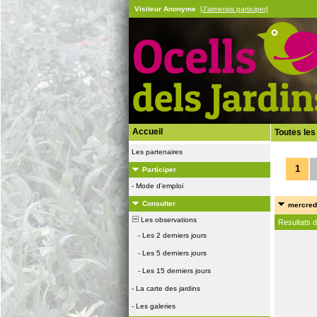
Visiteur Anonyme
[J'aimerais participer]
Accueil
Toutes les
Les partenaires
1
Participer
-
Mode d'emploi
Consulter
mercredi
Les observations
Resultats 
-
Les 2 derniers jours
-
Les 5 derniers jours
-
Les 15 derniers jours
-
La carte des jardins
-
Les galeries