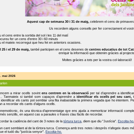
Aquest cap de setmana 30 i 31 de maig,
celebrem el cens de primavera
Us recordem alguns consells per fer correctament el vost
 el cens entre la sortida del sol i les 11 del matí
cureu fer un cens d'entre 30 i 60 minuts
 el mateix recorregut que heu fet en anteriors ocasions.
l 25 i el 29 de maig,
també participen en el cens desenes de
centres educatius de tot Cat
enriquir la informació que obtenim gràcies al projecte
Moltes gràcies a tots per la vostra col·laboració!
8. mai 2026
parlen
ncem a mirar ocells sovint
ens centrem en la observació
per tal d’aprendre a identifica
... Tanmateix si també som capaços d’aprendre a
identificar els ocells pel seu cant,
t
identificar els cants pot semblar una fita inabastable la primera vegada que ho intentem. P
n a recordar els cants d’alguns ocells.
mnemotècnic, és una tècnica d'aprenentatge qye ens ajuda a memoritzar informació complexa
és senzills, en aquest cas a paraules o frases clau fàcils de recordar.
ecordar la cadència del cant de 3 notes de la
tórtura turca
, diem que diu "Justícia".
Escolta-ho
un cant semblant al de la tórtora turca. Comença amb tres notes i després n'afegeix dues mé
ue el tudó diu "justícia senyor".
Escolta-ho.