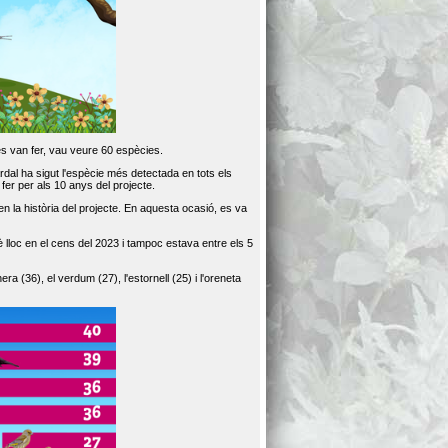
es van fer, vau veure 60 espècies.
dal ha sigut l'espècie més detectada en tots els
er per als 10 anys del projecte.
 la història del projecte. En aquesta ocasió, es va
loc en el cens del 2023 i tampoc estava entre els 5
ra (36), el verdum (27), l'estornell (25) i l'oreneta