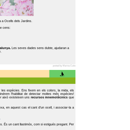
 a Ocells dels Jardins.
re cens:
alunya.
Les seves dades sens dubte, ajudaran a
.
posted by Marina Cuito
r les espècies. Ens fixem en els colors, la mida, els
indrem l'habilitat de detectar moltes més espècies!
er això existeixen uns
recursos mnemotècnics
que
, en aquest cas el cant d'un ocell, i associar-la a
.
s. És un cant llastimós, com si estigués pregant. Per