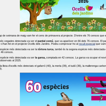
ap de setmana de maig vam fer el cens de primavera al projecte. D'entre els 76 censos que 
més vegades detectada va ser el
pardal comú
, que va aparèxer en 66 dels 76 censos. El par
s'han fet en el projecte Ocells dels Jardins. Podeu comprovar-ho al
recull especial
que vam f
espècie més detectada va ser la
tórtora turca
, també és la segona espècie més detectada en
n 46 censos.
 espècie més detectada va ser
la garsa,
comptada en 42 censos. La garsa va ocupar el novè l
 observats al 2025.
 llista d'ocells més detectats el gafarró (40), la merla (39), el tudó (36), la mallerenga carbone
).