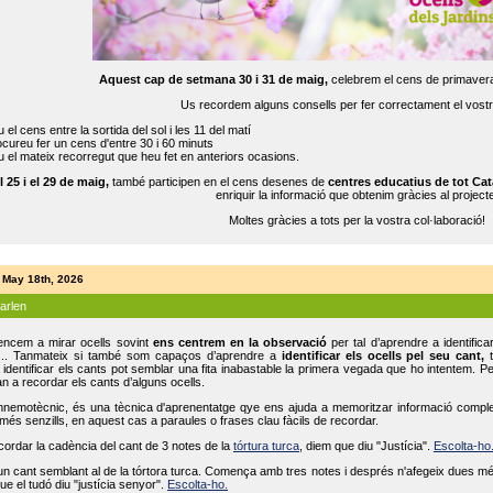
Aquest cap de setmana 30 i 31 de maig,
celebrem el cens de primavera
Us recordem alguns consells per fer correctament el vost
 el cens entre la sortida del sol i les 11 del matí
cureu fer un cens d'entre 30 i 60 minuts
 el mateix recorregut que heu fet en anteriors ocasions.
l 25 i el 29 de maig,
també participen en el cens desenes de
centres educatius de tot Cat
enriquir la informació que obtenim gràcies al projecte
Moltes gràcies a tots per la vostra col·laboració!
 May 18th, 2026
parlen
ncem a mirar ocells sovint
ens centrem en la observació
per tal d’aprendre a identifica
... Tanmateix si també som capaços d’aprendre a
identificar els ocells pel seu cant,
t
identificar els cants pot semblar una fita inabastable la primera vegada que ho intentem. P
n a recordar els cants d’alguns ocells.
mnemotècnic, és una tècnica d'aprenentatge qye ens ajuda a memoritzar informació complexa
és senzills, en aquest cas a paraules o frases clau fàcils de recordar.
ecordar la cadència del cant de 3 notes de la
tórtura turca
, diem que diu "Justícia".
Escolta-ho
un cant semblant al de la tórtora turca. Comença amb tres notes i després n'afegeix dues mé
ue el tudó diu "justícia senyor".
Escolta-ho.