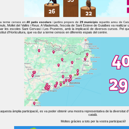
 a terme censos en
40 patis escolars
i jardins propers de
29 municipis
repartits arreu de Cat
muls, Mollet del Vallès i Reus. A Vilademuls, l’escola de Sant Esteve de Guialbes va realitzar 
par les escoles Sant Gervasi i Les Pruneres, amb la implicació de diversos cursos. Pel qu
nstitut d’Horticultura, que va dur a terme censos en diferents espais del centre.
aquesta àmplia participació, es va poder obtenir una mostra representativa de la diversitat d’o
català.
Moltes gràcies a tots per la vostra participació!