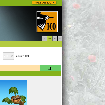
Portals web ICO
fr
en
es
ca
count : 109
: