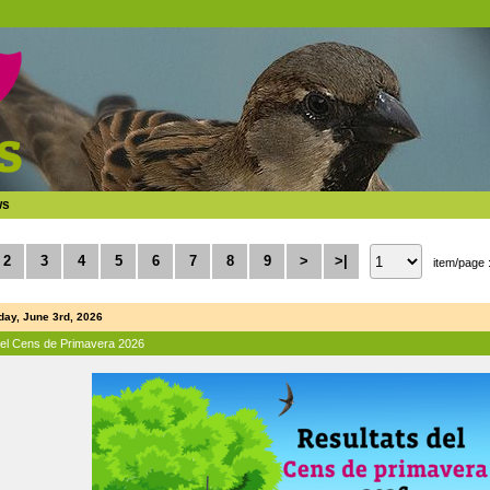
ws
2
3
4
5
6
7
8
9
>
>|
item/page 
ay, June 3rd, 2026
del Cens de Primavera 2026