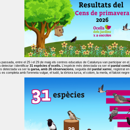
passada, entre el 25 i el 29 de maig els centres educatius de Catalunya van participar en el
 detectar i identificar
31 espècies d'ocells.
L'espècie més detectada va ser el
pardal comú
s detectada va ser la
garsa, amb 26 observacions
, seguida del
pardal xarrec
, registrat 
es completa amb l’oreneta vulgar, el tudó, la tórtora turca, el colom, la merla, el falciot negre