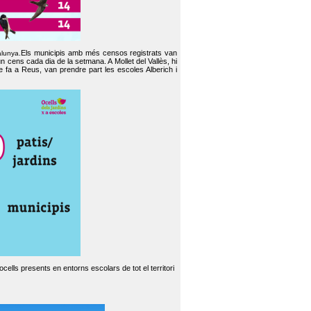
Els municipis amb més censos registrats van
alunya.
un cens cada dia de la setmana. A Mollet del Vallès, hi
e fa a Reus, van prendre part les escoles Alberich i
cells presents en entorns escolars de tot el territori