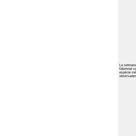
La setmana 
l'alumnat va
espècie mé
observades 