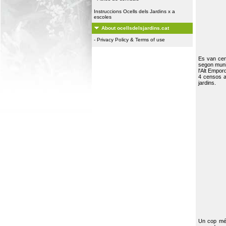
Instruccions Ocells dels Jardins x a
escoles
About ocellsdelsjardins.cat
-
Privacy Policy & Terms of use
Es van ce
segon muni
l'Alt Empor
4 censos a
jardins.
Un cop més