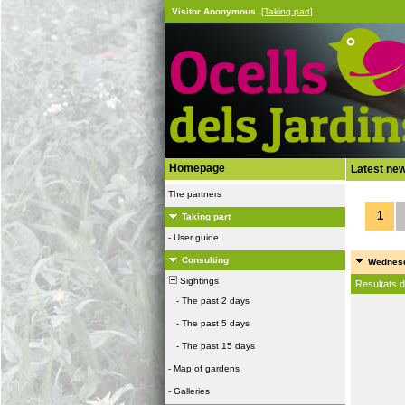
Visitor Anonymous
[Taking part]
Homepage
Latest ne
The partners
1
Taking part
-
User guide
Consulting
Wednesd
Sightings
Resultats 
-
The past 2 days
-
The past 5 days
-
The past 15 days
-
Map of gardens
-
Galleries