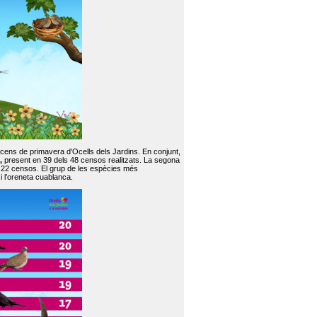
 cens de primavera d'Ocells dels Jardins. En conjunt,
,
present en 39 dels 48 censos realitzats. La segona
en 22 censos. El grup de les espècies més
 i l’oreneta cuablanca.