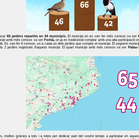
nsar
65 jardins repartits en 44 municipis.
El muncipi on es van fer més censos va ser
cipi amb més censos va ser
Fortià,
on ja es tradicional comptar amb una alta participació 
dà. Es van fer 6 censos, un a cada un dels jardins que compta el municipi. El següent mun
ls 2 jardins registrats d'aquest muncipi. El quart municipi amb més censos va ser
Palau-
, moltes gràcies a tots i a totes per dedicar part del vostre temps a participar en aque