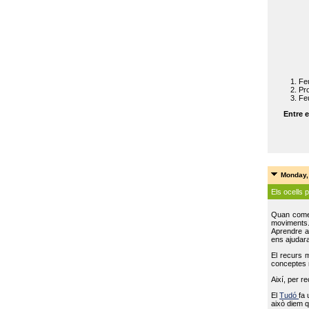
Feu
Pro
Feu
Entre e
Monday,
Els ocells 
Quan come
moviments
Aprendre a 
ens ajudara
El recurs 
conceptes m
Així, per r
El
Tudó
fa 
això diem q