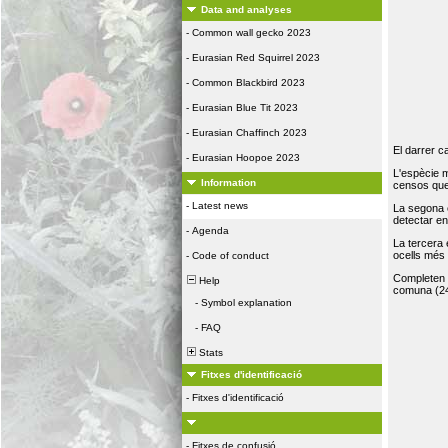
Data and analyses
-
Common wall gecko 2023
-
Eurasian Red Squirrel 2023
-
Common Blackbird 2023
-
Eurasian Blue Tit 2023
-
Eurasian Chaffinch 2023
El darrer c
-
Eurasian Hoopoe 2023
L'espècie 
Information
censos que 
-
Latest news
La segona 
detectar e
-
Agenda
La tercera
ocells més
-
Code of conduct
Completen la
Help
comuna (24
-
Symbol explanation
-
FAQ
Stats
Fitxes d'identificació
-
Fitxes d'identificació
-
Fitxes de confusió