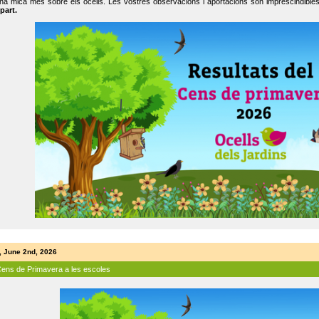
na mica més sobre els ocells. Les vostres observacions i aportacions són imprescindibles
part.
, June 2nd, 2026
Cens de Primavera a les escoles