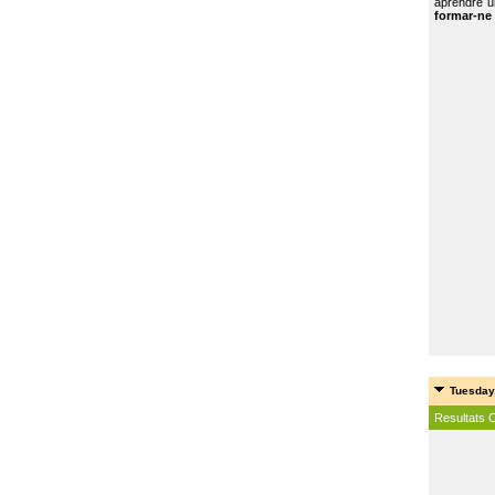
aprendre u
formar-ne 
Tuesday
Resultats 