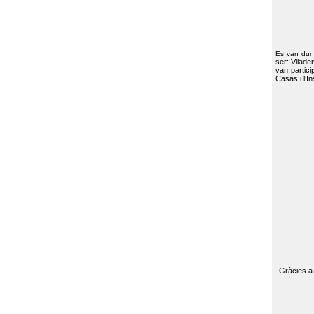
Es van dur
ser: Vilade
van partici
Casas i l’I
Gràcies a 