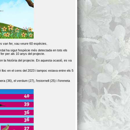
es van fer, vau veure 60 espècies.
dal ha sigut l'espècie més detectada en tots els
er per als 10 anys del projecte.
 la història del projecte. En aquesta ocasió, es va
loc en el cens del 2023 i tampoc estava entre els 5
ra (36), el verdum (27), l'estornell (25) i l'oreneta