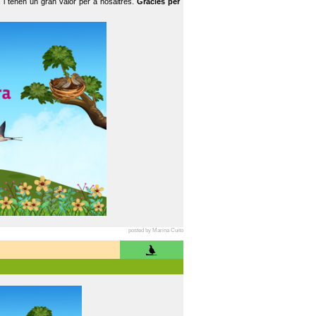
 i tenen un gran valor per a nosaltres.
Gràcies per
posted by Marina Cuito