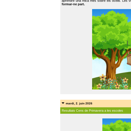
aprendre una mica més sobre els ocells. Les vo
formar-ne part.
mardi, 2. juin 2026
Resultats Cens de Primavera a les escoles