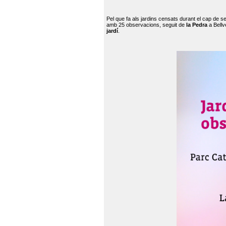
Pel que fa als jardins censats durant el cap de 
amb 25 observacions, seguit de
la Pedra
a Bellv
jardí
.