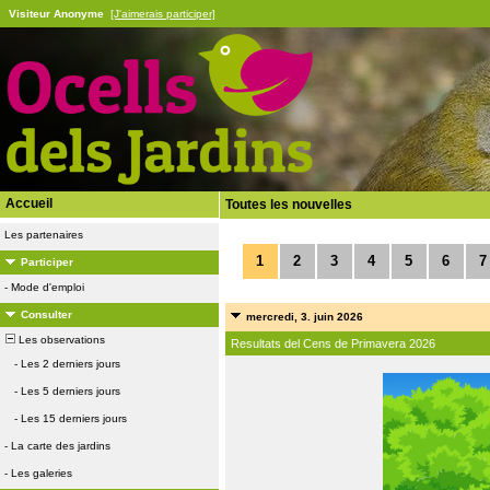
Visiteur Anonyme
[J'aimerais participer]
Accueil
Toutes les nouvelles
Les partenaires
1
2
3
4
5
6
7
Participer
-
Mode d'emploi
Consulter
mercredi, 3. juin 2026
Les observations
Resultats del Cens de Primavera 2026
-
Les 2 derniers jours
-
Les 5 derniers jours
-
Les 15 derniers jours
-
La carte des jardins
-
Les galeries