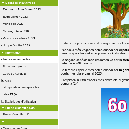
Données et analyses
-
Tarente de Maurétanie 2023
-
Ecureuil roux 2023
-
Merle noir 2023
-
Mésange bleue 2023
-
Pinson des arbres 2023
El darrer cap de setmana de maig vam fer el cens
-
Huppe fasciée 2023
L'espècie més vegades detectada va ser el
par
Information
censos que s'han fet en el projecte Ocells dels
-
Toutes les nouvelles
La segona espècie més detectada va ser la
tórt
detectar en 46 censos.
-
Sur votre agenda
La tercera espècie més detectada va ser
la gar
ocells més observats al 2025.
-
Code de conduite
Completen la llista d'ocells més detectats el gafar
Aide
comuna (24).
-
Explication des symboles
-
les FAQs
Statistiques d'utilisation
Fitxes d'identificació
-
Fitxes d'identificació
-
Fitxes de confusió