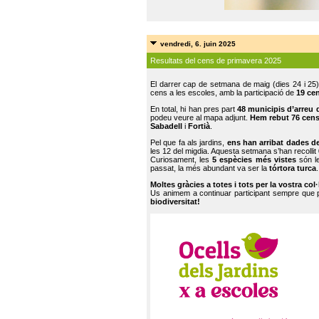
vendredi, 6. juin 2025
Resultats del cens de primavera 2025
El darrer cap de setmana de maig (dies 24 i 25)
cens a les escoles, amb la participació de
19 ce
En total, hi han pres part
48 municipis d’arreu 
podeu veure al mapa adjunt.
Hem rebut 76 cen
Sabadell
i
Fortià
.
Pel que fa als jardins,
ens han arribat dades d
les 12 del migdia. Aquesta setmana s’han recollit
Curiosament, les
5 espècies més vistes
són le
passat, la més abundant va ser la
tórtora turca
.
Moltes gràcies a totes i tots per la vostra col
Us animem a continuar participant sempre que
biodiversitat!