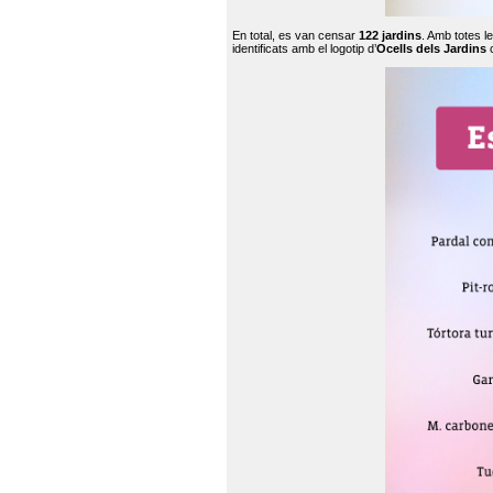
En total, es van censar
122 jardins
. Amb totes l
identificats amb el logotip d’
Ocells dels Jardins
c