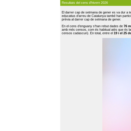
Resultats del cens d'hivern 2026
El darrer cap de setmana de gener es va dur a te
educatius d’arreu de Catalunya també han participat
prèvia al darrer cap de setmana de gener.
En el cens d’enguany s'han rebut dades de
76 m
amb més censos, com és habitual atès que és la
censos cadascun). En total, entre el
19 i el 25 