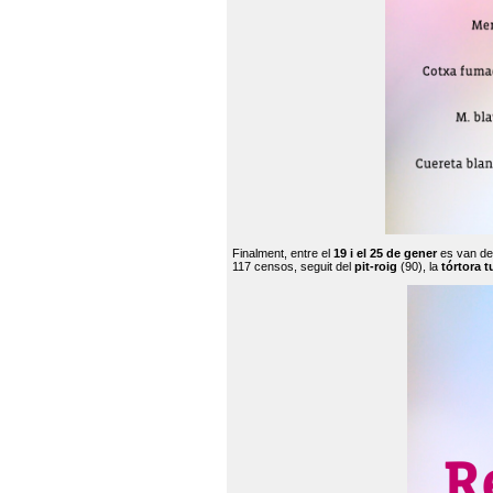
Finalment, entre el
19 i el 25 de gener
es van de
117 censos, seguit del
pit-roig
(90), la
tórtora t