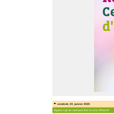
vendredi, 23. janvier 2026
Aquest cap de setmana fem el cens d'hivern!