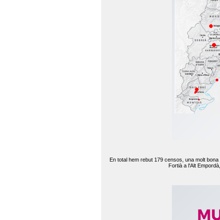
En total hem rebut 179 censos, una molt bona d
Fortià a l'Alt Empord