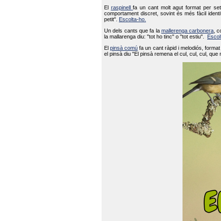
El
raspinell
fa un cant molt agut format per set
comportament discret, sovint és més fàcil ident
petit".
Escolta-ho.
Un dels cants que fa la
mallerenga carbonera
, c
la mallarenga diu: "tot ho tinc" o "tot estiu".
Escol
El
pinsà comú
fa un cant ràpid i melodiós, forma
el pinsà diu "El pinsà remena el cul, cul, cul, que 