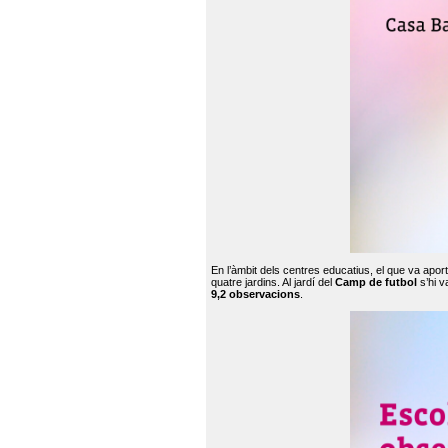
En l’àmbit dels centres educatius, el que va apor
quatre jardins. Al jardí del
Camp de futbol
s’hi v
9,2 observacions
.