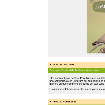
jeudi, 14. mai 2026
Exemples Ocells dels Jardins a les escoles
L’Institut Montgrós de Sant Pere Ribes és un del
una comunicació en un fòrum del seu centre on do
manera en què comptem els ocells del pati, amb 
Us animem a totes les escoles a compartir les vo
lundi, 2. février 2026