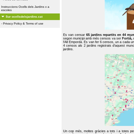
Instruccions Ocells dels Jardins x a
escoles
Sur ocellsdelsjardins.cat
-
Privacy Policy & Terms of use
Es van censar
65 jardins repartits en 44 mun
segon municipi amb més censos va ser
Fortià,
l'Alt Empordà. Es van fer 6 censos, un a cada u
4 censos als 2 jardins registrats d'aquest mun
jardins.
Un cop més, moltes gràcies a tots i a totes pe