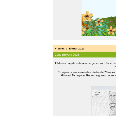
lundi, 3. février 2025
Cens d'hivern 2025
El darrer cap de setmana de gener vam fer el ce
v
En aquest cens vam rebre dades de 78 municip
Girona i Tarragona. Rebem algunes dades de 