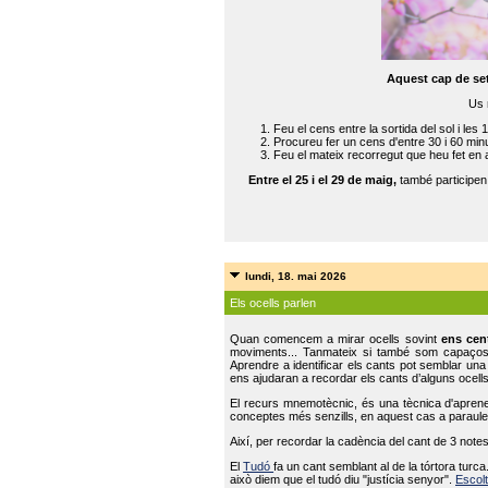
Aquest cap de se
Us 
Feu el cens entre la sortida del sol i les 
Procureu fer un cens d'entre 30 i 60 min
Feu el mateix recorregut que heu fet en 
Entre el 25 i el 29 de maig,
també participe
lundi, 18. mai 2026
Els ocells parlen
Quan comencem a mirar ocells sovint
ens cen
moviments... Tanmateix si també som capaço
Aprendre a identificar els cants pot semblar una
ens ajudaran a recordar els cants d’alguns ocells
El recurs mnemotècnic, és una tècnica d'aprene
conceptes més senzills, en aquest cas a paraules
Així, per recordar la cadència del cant de 3 note
El
Tudó
fa un cant semblant al de la tórtora tur
això diem que el tudó diu "justícia senyor".
Escolt