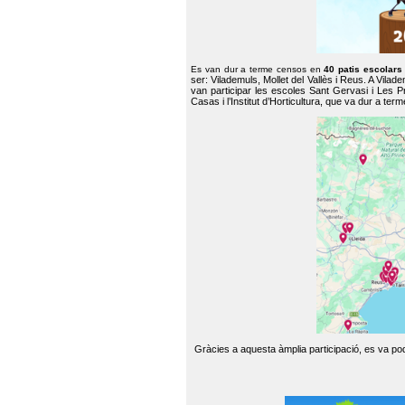
Es van dur a terme censos en
40 patis escolar
ser: Vilademuls, Mollet del Vallès i Reus. A Vilad
van participar les escoles Sant Gervasi i Les P
Casas i l’Institut d’Horticultura, que va dur a te
Gràcies a aquesta àmplia participació, es va pode