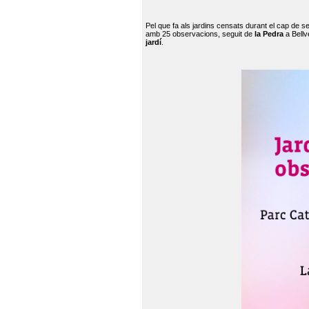
Pel que fa als jardins censats durant el cap de 
amb 25 observacions, seguit de
la Pedra
a Bellv
jardí
.