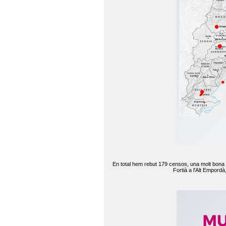
En total hem rebut 179 censos, una molt bona d
Fortià a l'Alt Empord