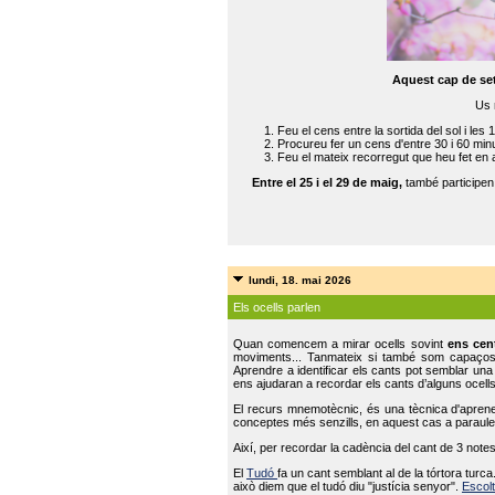
Aquest cap de se
Us 
Feu el cens entre la sortida del sol i les 
Procureu fer un cens d'entre 30 i 60 min
Feu el mateix recorregut que heu fet en 
Entre el 25 i el 29 de maig,
també participe
lundi, 18. mai 2026
Els ocells parlen
Quan comencem a mirar ocells sovint
ens cen
moviments... Tanmateix si també som capaço
Aprendre a identificar els cants pot semblar una
ens ajudaran a recordar els cants d’alguns ocells
El recurs mnemotècnic, és una tècnica d'aprene
conceptes més senzills, en aquest cas a paraules
Així, per recordar la cadència del cant de 3 note
El
Tudó
fa un cant semblant al de la tórtora tur
això diem que el tudó diu "justícia senyor".
Escolt