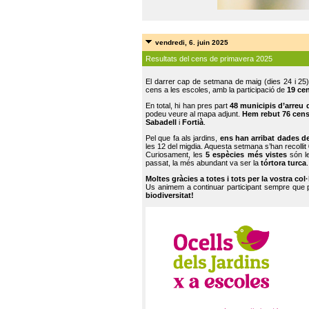
vendredi, 6. juin 2025
Resultats del cens de primavera 2025
El darrer cap de setmana de maig (dies 24 i 25)
cens a les escoles, amb la participació de
19 ce
En total, hi han pres part
48 municipis d’arreu 
podeu veure al mapa adjunt.
Hem rebut 76 cen
Sabadell
i
Fortià
.
Pel que fa als jardins,
ens han arribat dades d
les 12 del migdia. Aquesta setmana s’han recollit
Curiosament, les
5 espècies més vistes
són le
passat, la més abundant va ser la
tórtora turca
.
Moltes gràcies a totes i tots per la vostra col
Us animem a continuar participant sempre que
biodiversitat!