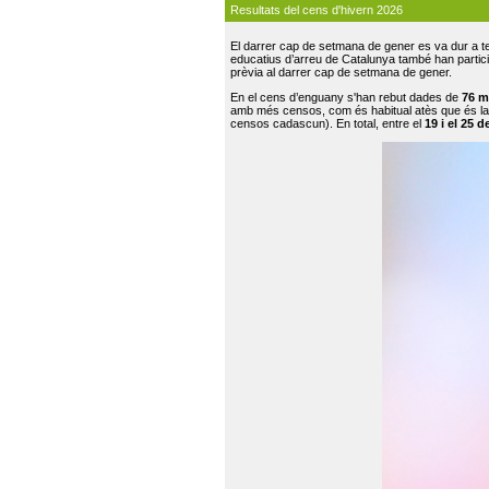
Resultats del cens d'hivern 2026
El darrer cap de setmana de gener es va dur a te
educatius d’arreu de Catalunya també han participat
prèvia al darrer cap de setmana de gener.
En el cens d’enguany s'han rebut dades de
76 m
amb més censos, com és habitual atès que és la
censos cadascun). En total, entre el
19 i el 25 