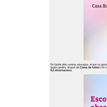
En l’àmbit dels centres educatius, el que va apor
quatre jardins. Al jardí del
Camp de futbol
s’hi v
9,2 observacions
.