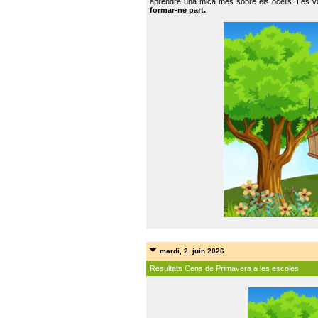
aprendre una mica més sobre els ocells. Les vo
formar-ne part.
mardi, 2. juin 2026
Resultats Cens de Primavera a les escoles