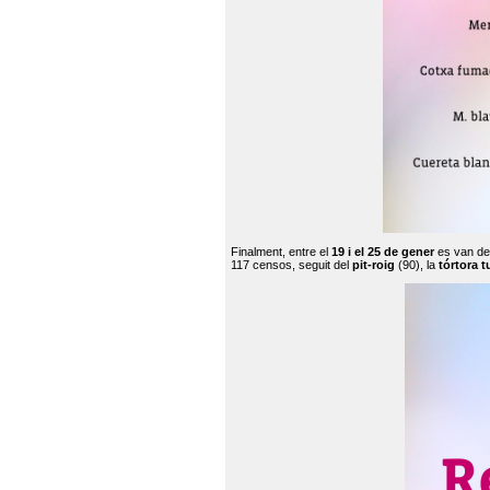
Finalment, entre el
19 i el 25 de gener
es van de
117 censos, seguit del
pit-roig
(90), la
tórtora t