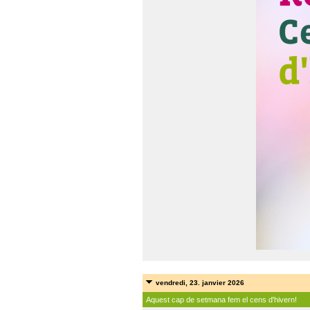
vendredi, 23. janvier 2026
Aquest cap de setmana fem el cens d'hivern!