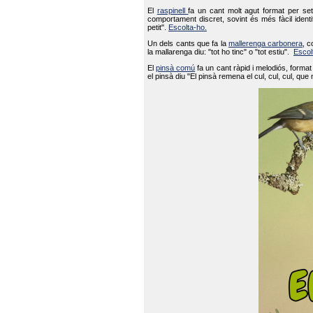
El
raspinell
fa un cant molt agut format per set
comportament discret, sovint és més fàcil ident
petit".
Escolta-ho.
Un dels cants que fa la
mallerenga carbonera
, c
la mallarenga diu: "tot ho tinc" o "tot estiu".
Escol
El
pinsà comú
fa un cant ràpid i melodiós, forma
el pinsà diu "El pinsà remena el cul, cul, cul, que 