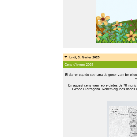
lundi, 3. février 2025
Cens d'hivern 2025
El darrer cap de setmana de gener vam fer el ce
v
En aquest cens vam rebre dades de 78 municip
Girona i Tarragona. Rebem algunes dades de 