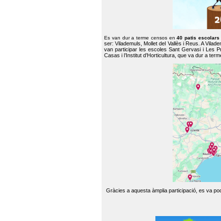
Es van dur a terme censos en
40 patis escolar
ser: Vilademuls, Mollet del Vallès i Reus. A Vilad
van participar les escoles Sant Gervasi i Les P
Casas i l’Institut d’Horticultura, que va dur a te
Gràcies a aquesta àmplia participació, es va pode