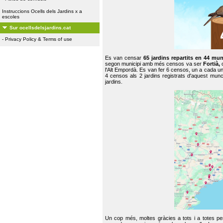
Instruccions Ocells dels Jardins x a
escoles
Sur ocellsdelsjardins.cat
-
Privacy Policy & Terms of use
Es van censar
65 jardins repartits en 44 mun
segon municipi amb més censos va ser
Fortià,
l'Alt Empordà. Es van fer 6 censos, un a cada u
4 censos als 2 jardins registrats d'aquest mun
jardins.
Un cop més, moltes gràcies a tots i a totes pe