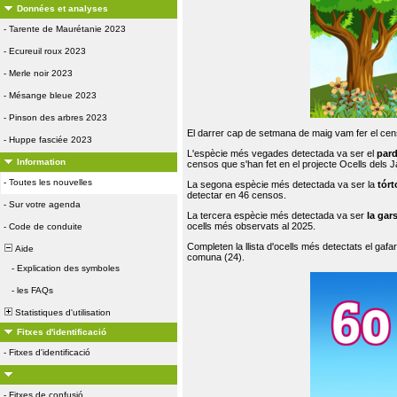
Données et analyses
-
Tarente de Maurétanie 2023
-
Ecureuil roux 2023
-
Merle noir 2023
-
Mésange bleue 2023
-
Pinson des arbres 2023
El darrer cap de setmana de maig vam fer el cens
-
Huppe fasciée 2023
L'espècie més vegades detectada va ser el
par
Information
censos que s'han fet en el projecte Ocells dels
-
Toutes les nouvelles
La segona espècie més detectada va ser la
tórt
detectar en 46 censos.
-
Sur votre agenda
La tercera espècie més detectada va ser
la gar
ocells més observats al 2025.
-
Code de conduite
Completen la llista d'ocells més detectats el gafar
Aide
comuna (24).
-
Explication des symboles
-
les FAQs
Statistiques d'utilisation
Fitxes d'identificació
-
Fitxes d'identificació
-
Fitxes de confusió