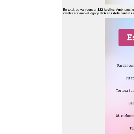
En total, es van censar
122 jardins
. Amb totes l
identificats amb el logotip d’
Ocells dels Jardins
c