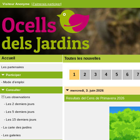
Visiteur Anonyme
[J'aimerais participer]
Accueil
Toutes les nouvelles
Les partenaires
1
2
3
4
5
6
7
Participer
-
Mode d'emploi
Consulter
mercredi, 3. juin 2026
Les observations
Resultats del Cens de Primavera 2026
-
Les 2 derniers jours
-
Les 5 derniers jours
-
Les 15 derniers jours
-
La carte des jardins
-
Les galeries