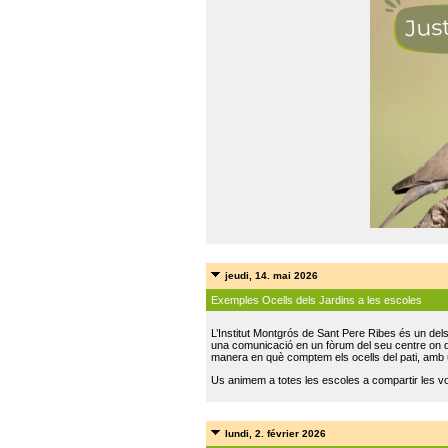
jeudi, 14. mai 2026
Exemples Ocells dels Jardins a les escoles
L’Institut Montgrós de Sant Pere Ribes és un del
una comunicació en un fòrum del seu centre on do
manera en què comptem els ocells del pati, amb 
Us animem a totes les escoles a compartir les vo
lundi, 2. février 2026