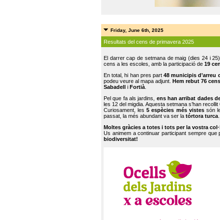
Friday, June 6th, 2025
Resultats del cens de primavera 2025
El darrer cap de setmana de maig (dies 24 i 25)
cens a les escoles, amb la participació de
19 ce
En total, hi han pres part
48 municipis d’arreu 
podeu veure al mapa adjunt.
Hem rebut 76 cen
Sabadell
i
Fortià
.
Pel que fa als jardins,
ens han arribat dades d
les 12 del migdia. Aquesta setmana s’han recollit
Curiosament, les
5 espècies més vistes
són le
passat, la més abundant va ser la
tórtora turca
.
Moltes gràcies a totes i tots per la vostra col
Us animem a continuar participant sempre que
biodiversitat!