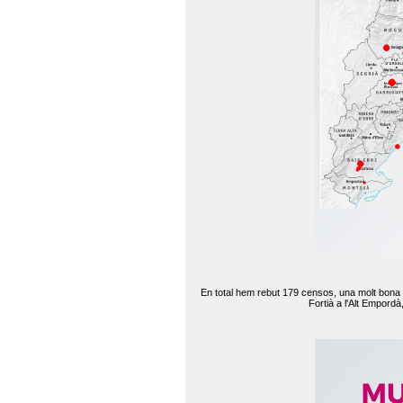
En total hem rebut 179 censos, una molt bona d
Fortià a l'Alt Empord