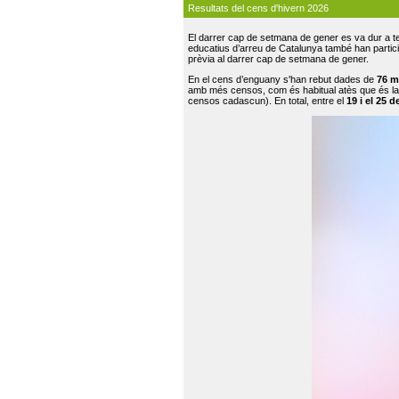
Resultats del cens d'hivern 2026
El darrer cap de setmana de gener es va dur a te
educatius d’arreu de Catalunya també han participat
prèvia al darrer cap de setmana de gener.
En el cens d’enguany s'han rebut dades de
76 m
amb més censos, com és habitual atès que és la
censos cadascun). En total, entre el
19 i el 25 