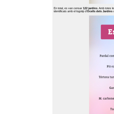
En total, es van censar
122 jardins
. Amb totes l
identificats amb el logotip d’
Ocells dels Jardins
c