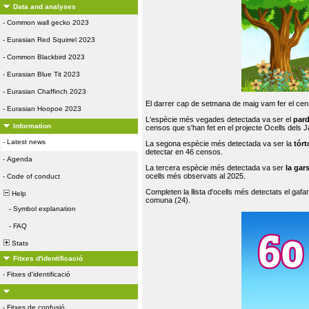
Data and analyses
-
Common wall gecko 2023
-
Eurasian Red Squirrel 2023
-
Common Blackbird 2023
-
Eurasian Blue Tit 2023
-
Eurasian Chaffinch 2023
El darrer cap de setmana de maig vam fer el cens
-
Eurasian Hoopoe 2023
L'espècie més vegades detectada va ser el
par
Information
censos que s'han fet en el projecte Ocells dels
-
Latest news
La segona espècie més detectada va ser la
tórt
detectar en 46 censos.
-
Agenda
La tercera espècie més detectada va ser
la gar
ocells més observats al 2025.
-
Code of conduct
Completen la llista d'ocells més detectats el gafar
Help
comuna (24).
-
Symbol explanation
-
FAQ
Stats
Fitxes d'identificació
-
Fitxes d'identificació
-
Fitxes de confusió