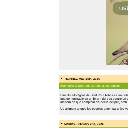
Thursday, May 14th, 2026
Exemples Ocells dels Jardins a les escoles
L’Institut Montgrós de Sant Pere Ribes és un del
una comunicació en un fòrum del seu centre on do
manera en què comptem els ocells del pati, amb 
Us animem a totes les escoles a compartir les vo
Monday, February 2nd, 2026