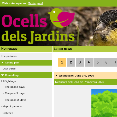
Visitor Anonymous
[Taking part]
Homepage
Latest news
The partners
1
2
3
4
5
6
7
Taking part
-
User guide
Consulting
Wednesday, June 3rd, 2026
Sightings
Resultats del Cens de Primavera 2026
-
The past 2 days
-
The past 5 days
-
The past 15 days
-
Map of gardens
-
Galleries