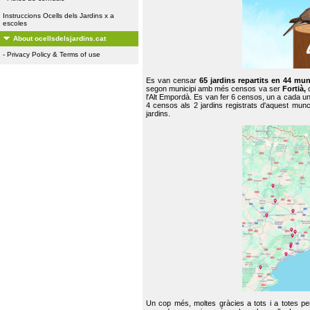
Instruccions Ocells dels Jardins x a
escoles
About ocellsdelsjardins.cat
-
Privacy Policy & Terms of use
Es van censar
65 jardins repartits en 44 mun
segon municipi amb més censos va ser
Fortià,
l'Alt Empordà. Es van fer 6 censos, un a cada u
4 censos als 2 jardins registrats d'aquest mun
jardins.
Un cop més, moltes gràcies a tots i a totes pe