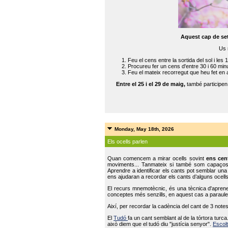
Aquest cap de se
Us 
Feu el cens entre la sortida del sol i les 
Procureu fer un cens d'entre 30 i 60 min
Feu el mateix recorregut que heu fet en 
Entre el 25 i el 29 de maig,
també participe
Monday, May 18th, 2026
Els ocells parlen
Quan comencem a mirar ocells sovint
ens cen
moviments... Tanmateix si també som capaço
Aprendre a identificar els cants pot semblar una
ens ajudaran a recordar els cants d’alguns ocells
El recurs mnemotècnic, és una tècnica d'aprene
conceptes més senzills, en aquest cas a paraules
Així, per recordar la cadència del cant de 3 note
El
Tudó
fa un cant semblant al de la tórtora tur
això diem que el tudó diu "justícia senyor".
Escolt