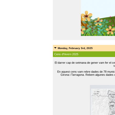
Monday, February 3rd, 2025
Cens d'hivern 2025
El darrer cap de setmana de gener vam fer el ce
v
En aquest cens vam rebre dades de 78 municip
Girona i Tarragona. Rebem algunes dades de 