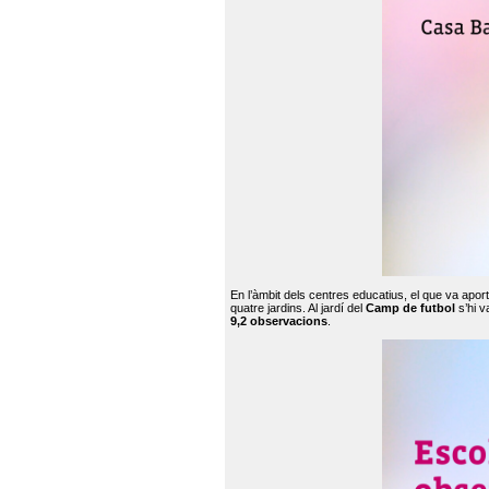
En l’àmbit dels centres educatius, el que va apor
quatre jardins. Al jardí del
Camp de futbol
s’hi v
9,2 observacions
.