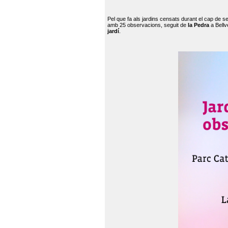
Pel que fa als jardins censats durant el cap de 
amb 25 observacions, seguit de
la Pedra
a Bellv
jardí
.