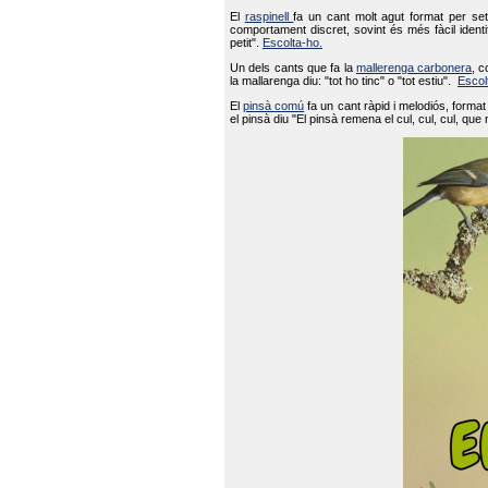
El
raspinell
fa un cant molt agut format per set
comportament discret, sovint és més fàcil ident
petit".
Escolta-ho.
Un dels cants que fa la
mallerenga carbonera
, c
la mallarenga diu: "tot ho tinc" o "tot estiu".
Escol
El
pinsà comú
fa un cant ràpid i melodiós, forma
el pinsà diu "El pinsà remena el cul, cul, cul, que 