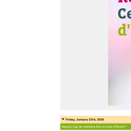
Friday, January 23rd, 2026
Aquest cap de setmana fem el cens d'hivern!