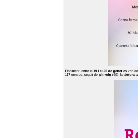
Finalment, entre el
19 i el 25 de gener
es van de
117 censos, seguit del
pit-roig
(90), la
tórtora t