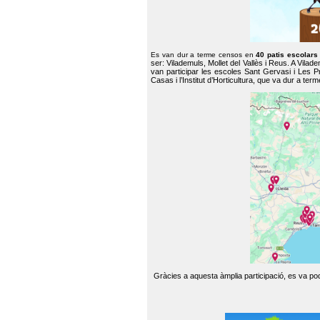
Es van dur a terme censos en
40 patis escolar
ser: Vilademuls, Mollet del Vallès i Reus. A Vilad
van participar les escoles Sant Gervasi i Les P
Casas i l’Institut d’Horticultura, que va dur a te
Gràcies a aquesta àmplia participació, es va pode