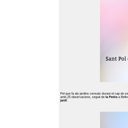
Pel que fa als jardins censats durant el cap de 
amb 25 observacions, seguit de
la Pedra
a Bellv
jardí
.