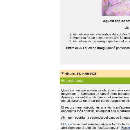
Aquest cap de se
Us 
Feu el cens entre la sortida del sol i les 
Procureu fer un cens d'entre 30 i 60 min
Feu el mateix recorregut que heu fet en 
Entre el 25 i el 29 de maig,
també participe
dilluns, 18. maig 2026
Els ocells parlen
Quan comencem a mirar ocells sovint
ens cen
moviments... Tanmateix si també som capaço
Aprendre a identificar els cants pot semblar una
ens ajudaran a recordar els cants d’alguns ocells
El recurs mnemotècnic, és una tècnica d'aprene
conceptes més senzills, en aquest cas a paraules
Així, per recordar la cadència del cant de 3 note
El
Tudó
fa un cant semblant al de la tórtora tur
això diem que el tudó diu "justícia senyor".
Escolt