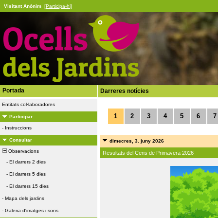
Visitant Anònim
[Participa-hi]
Portada
Darreres notícies
Entitats col·laboradores
1
2
3
4
5
6
7
Participar
-
Instruccions
Consultar
dimecres, 3. juny 2026
Observacions
Resultats del Cens de Primavera 2026
-
El darrers 2 dies
-
El darrers 5 dies
-
El darrers 15 dies
-
Mapa dels jardins
-
Galeria d'imatges i sons