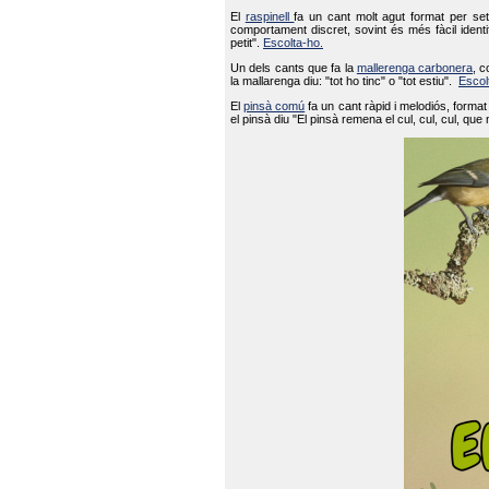
El
raspinell
fa un cant molt agut format per set
comportament discret, sovint és més fàcil ident
petit".
Escolta-ho.
Un dels cants que fa la
mallerenga carbonera
, c
la mallarenga diu: "tot ho tinc" o "tot estiu".
Escol
El
pinsà comú
fa un cant ràpid i melodiós, forma
el pinsà diu "El pinsà remena el cul, cul, cul, que 