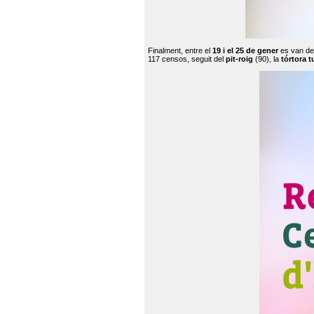
Finalment, entre el
19 i el 25 de gener
es van de
117 censos, seguit del
pit-roig
(90), la
tórtora t