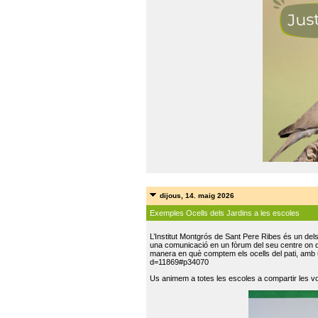
dijous, 14. maig 2026
Exemples Ocells dels Jardins a les escoles
L’Institut Montgrós de Sant Pere Ribes és un del
una comunicació en un fòrum del seu centre on do
manera en què comptem els ocells del pati, amb 
d=11869#p34070
Us animem a totes les escoles a compartir les vo