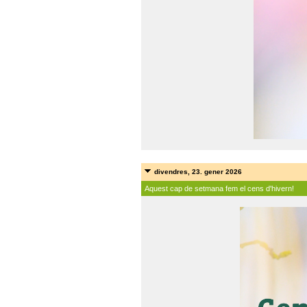
divendres, 23. gener 2026
Aquest cap de setmana fem el cens d'hivern!