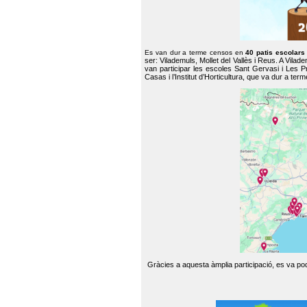
Es van dur a terme censos en
40 patis escolar
ser: Vilademuls, Mollet del Vallès i Reus. A Vilad
van participar les escoles Sant Gervasi i Les P
Casas i l’Institut d’Horticultura, que va dur a te
Gràcies a aquesta àmplia participació, es va pode