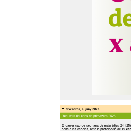
divendres, 6. juny 2025
Resultats del cens de primavera 2025
El darrer cap de setmana de maig (dies 24 i 25)
cens a les escoles, amb la participació de
19 ce