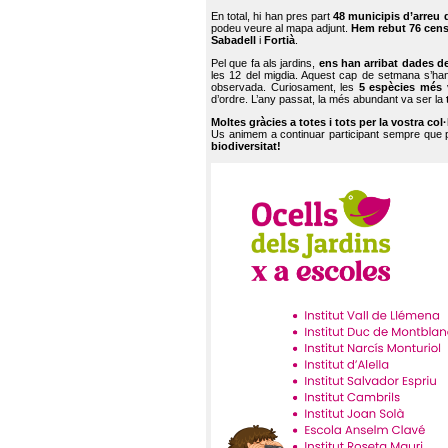
En total, hi han pres part
48 municipis d’arreu 
podeu veure al mapa adjunt.
Hem rebut 76 cen
Sabadell
i
Fortià
.
Pel que fa als jardins,
ens han arribat dades d
les 12 del migdia. Aquest cap de setmana s’han
observada. Curiosament, les
5 espècies més 
d’ordre. L’any passat, la més abundant va ser la
Moltes gràcies a totes i tots per la vostra col
Us animem a continuar participant sempre que
biodiversitat!