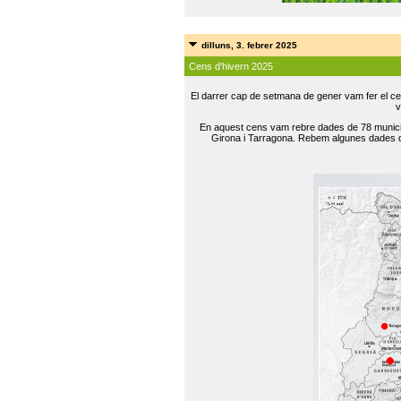
dilluns, 3. febrer 2025
Cens d'hivern 2025
El darrer cap de setmana de gener vam fer el ce
v
En aquest cens vam rebre dades de 78 municip
Girona i Tarragona. Rebem algunes dades de 