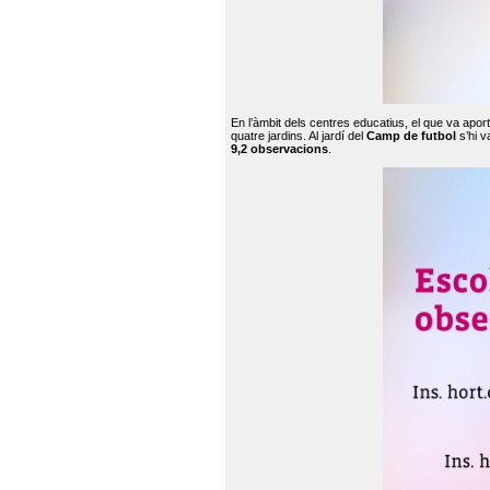
En l’àmbit dels centres educatius, el que va apor
quatre jardins. Al jardí del
Camp de futbol
s’hi v
9,2 observacions
.