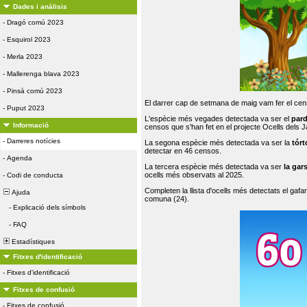
Dades i anàlisis
-
Dragó comú 2023
-
Esquirol 2023
-
Merla 2023
-
Mallerenga blava 2023
-
Pinsà comú 2023
El darrer cap de setmana de maig vam fer el cens
-
Puput 2023
L'espècie més vegades detectada va ser el
par
Informació
censos que s'han fet en el projecte Ocells dels
-
Darreres notícies
La segona espècie més detectada va ser la
tórt
detectar en 46 censos.
-
Agenda
La tercera espècie més detectada va ser
la gar
ocells més observats al 2025.
-
Codi de conducta
Completen la llista d'ocells més detectats el gafar
Ajuda
comuna (24).
-
Explicació dels símbols
-
FAQ
Estadístiques
Fitxes d'identificació
-
Fitxes d'identificació
Fitxes de confusió
-
Fitxes de confusió