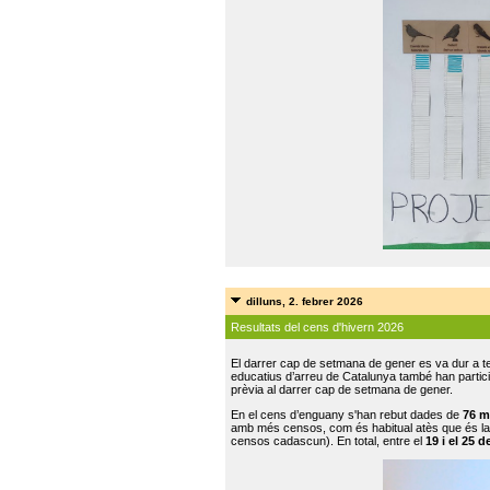
dilluns, 2. febrer 2026
Resultats del cens d'hivern 2026
El darrer cap de setmana de gener es va dur a te
educatius d’arreu de Catalunya també han participat
prèvia al darrer cap de setmana de gener.
En el cens d’enguany s'han rebut dades de
76 m
amb més censos, com és habitual atès que és la
censos cadascun). En total, entre el
19 i el 25 