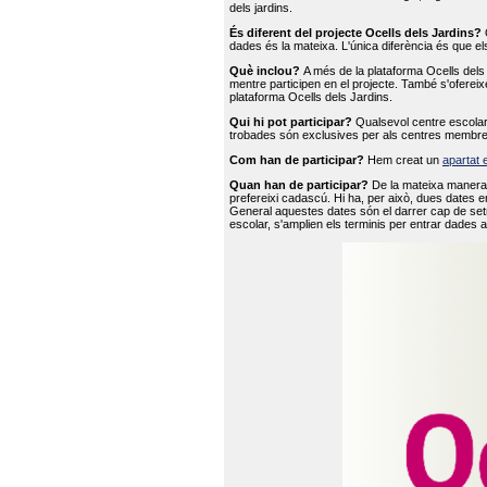
dels jardins.
És diferent del projecte Ocells dels Jardins?
O
dades és la mateixa. L'única diferència és que e
Què inclou?
A més de la plataforma Ocells dels 
mentre participen en el projecte. També s'ofereix
plataforma Ocells dels Jardins.
Qui hi pot participar?
Qualsevol centre escolar 
trobades són exclusives per als centres membre
Com han de participar?
Hem creat un
apartat 
Quan han de participar?
De la mateixa manera 
prefereixi cadascú. Hi ha, per això, dues dates e
General aquestes dates són el darrer cap de setm
escolar, s'amplien els terminis per entrar dades