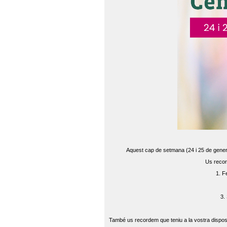
Aquest cap de setmana (24 i 25 de gener) 
Us recor
1. F
3.
També us recordem que teniu a la vostra disposi