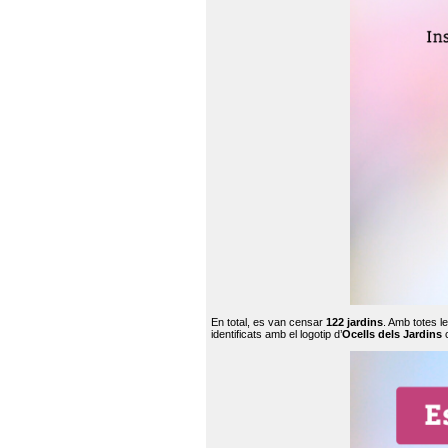
En total, es van censar
122 jardins
. Amb totes l
identificats amb el logotip d’
Ocells dels Jardins
c