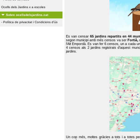
Ocells dels Jardins x a escoles
Sobre ocellsdelsjardins.cat
-
Política de privacitat i Condicions d'ús
Es van censar
65 jardins repartits en 44 mun
segon municipi amb més censos va ser
Fortià,
l'Alt Empordà. Es van fer 6 censos, un a cada u
4 censos als 2 jardins registrats d'aquest mun
jardins.
Un cop més, moltes gràcies a tots i a totes pe