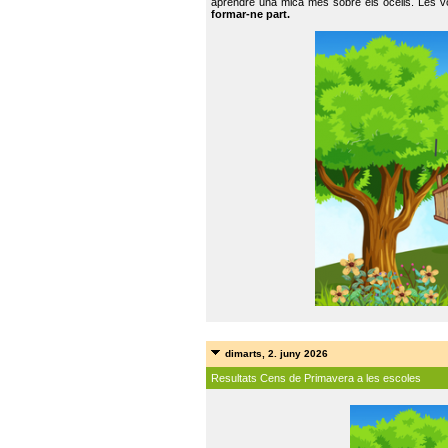
aprendre una mica més sobre els ocells. Les vo
formar-ne part.
dimarts, 2. juny 2026
Resultats Cens de Primavera a les escoles