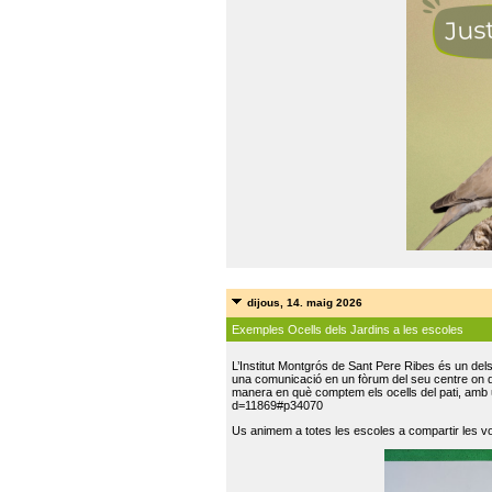
dijous, 14. maig 2026
Exemples Ocells dels Jardins a les escoles
L’Institut Montgrós de Sant Pere Ribes és un del
una comunicació en un fòrum del seu centre on do
manera en què comptem els ocells del pati, amb 
d=11869#p34070
Us animem a totes les escoles a compartir les vo