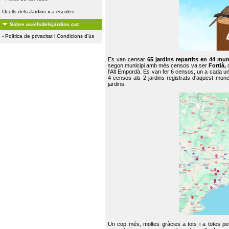
Ocells dels Jardins x a escoles
Sobre ocellsdelsjardins.cat
-
Política de privacitat i Condicions d'ús
Es van censar
65 jardins repartits en 44 mun
segon municipi amb més censos va ser
Fortià,
l'Alt Empordà. Es van fer 6 censos, un a cada u
4 censos als 2 jardins registrats d'aquest mun
jardins.
Un cop més, moltes gràcies a tots i a totes pe