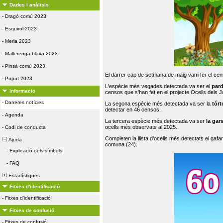
Dades i anàlisis
-
Dragó comú 2023
-
Esquirol 2023
-
Merla 2023
-
Mallerenga blava 2023
-
Pinsà comú 2023
El darrer cap de setmana de maig vam fer el cens
-
Puput 2023
L'espècie més vegades detectada va ser el
par
Informació
censos que s'han fet en el projecte Ocells dels
-
Darreres notícies
La segona espècie més detectada va ser la
tórt
detectar en 46 censos.
-
Agenda
La tercera espècie més detectada va ser
la gar
ocells més observats al 2025.
-
Codi de conducta
Completen la llista d'ocells més detectats el gafar
Ajuda
comuna (24).
-
Explicació dels símbols
-
FAQ
Estadístiques
Fitxes d'identificació
-
Fitxes d'identificació
Fitxes de confusió
-
Fitxes de confusió