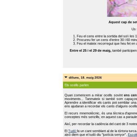
Aquest cap de se
Us 
Feu el cens entre la sortida del sol i les 
Procureu fer un cens d'entre 30 i 60 min
Feu el mateix recorregut que heu fet en 
Entre el 25 i el 29 de maig,
també participe
dilluns, 18. maig 2026
Els ocells parlen
Quan comencem a mirar ocells sovint
ens cen
moviments... Tanmateix si també som capaço
Aprendre a identificar els cants pot semblar una
ens ajudaran a recordar els cants d’alguns ocells
El recurs mnemotècnic, és una tècnica d'aprene
conceptes més senzills, en aquest cas a paraules
Així, per recordar la cadència del cant de 3 note
El
Tudó
fa un cant semblant al de la tórtora tur
això diem que el tudó diu "justícia senyor".
Escolt