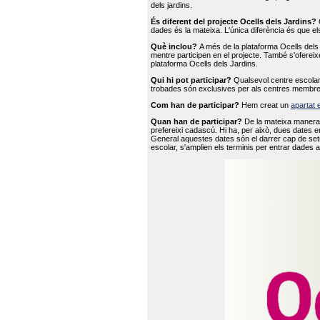
dels jardins.
És diferent del projecte Ocells dels Jardins?
O
dades és la mateixa. L'única diferència és que e
Què inclou?
A més de la plataforma Ocells dels 
mentre participen en el projecte. També s'ofereix
plataforma Ocells dels Jardins.
Qui hi pot participar?
Qualsevol centre escolar 
trobades són exclusives per als centres membre
Com han de participar?
Hem creat un
apartat 
Quan han de participar?
De la mateixa manera 
prefereixi cadascú. Hi ha, per això, dues dates e
General aquestes dates són el darrer cap de setm
escolar, s'amplien els terminis per entrar dades