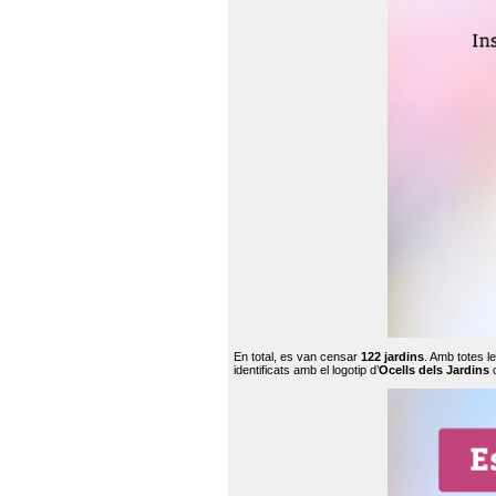
En total, es van censar
122 jardins
. Amb totes l
identificats amb el logotip d’
Ocells dels Jardins
c