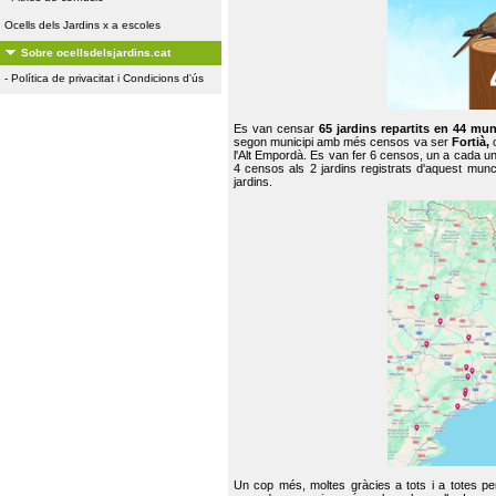
Ocells dels Jardins x a escoles
Sobre ocellsdelsjardins.cat
-
Política de privacitat i Condicions d'ús
Es van censar
65 jardins repartits en 44 mun
segon municipi amb més censos va ser
Fortià,
l'Alt Empordà. Es van fer 6 censos, un a cada u
4 censos als 2 jardins registrats d'aquest mun
jardins.
Un cop més, moltes gràcies a tots i a totes pe