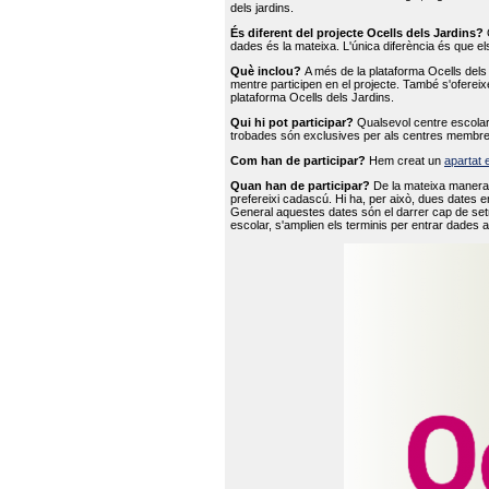
dels jardins.
És diferent del projecte Ocells dels Jardins?
O
dades és la mateixa. L'única diferència és que e
Què inclou?
A més de la plataforma Ocells dels 
mentre participen en el projecte. També s'ofereix
plataforma Ocells dels Jardins.
Qui hi pot participar?
Qualsevol centre escolar 
trobades són exclusives per als centres membre
Com han de participar?
Hem creat un
apartat 
Quan han de participar?
De la mateixa manera 
prefereixi cadascú. Hi ha, per això, dues dates e
General aquestes dates són el darrer cap de setm
escolar, s'amplien els terminis per entrar dades