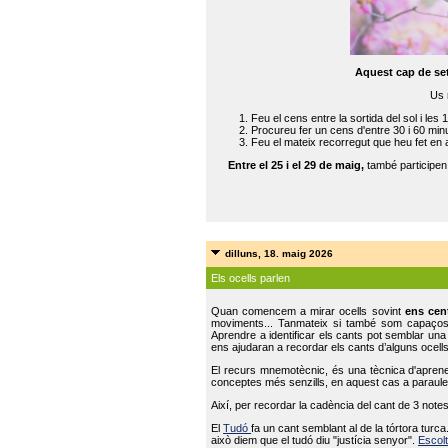
Aquest cap de se
Us 
Feu el cens entre la sortida del sol i les 
Procureu fer un cens d'entre 30 i 60 min
Feu el mateix recorregut que heu fet en 
Entre el 25 i el 29 de maig,
també participe
dilluns, 18. maig 2026
Els ocells parlen
Quan comencem a mirar ocells sovint
ens cen
moviments... Tanmateix si també som capaço
Aprendre a identificar els cants pot semblar una
ens ajudaran a recordar els cants d’alguns ocells
El recurs mnemotècnic, és una tècnica d'aprene
conceptes més senzills, en aquest cas a paraules
Així, per recordar la cadència del cant de 3 note
El
Tudó
fa un cant semblant al de la tórtora tur
això diem que el tudó diu "justícia senyor".
Escolt