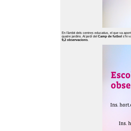
En l’àmbit dels centres educatius, el que va apor
quatre jardins. Al jardí del
Camp de futbol
s’hi v
9,2 observacions
.