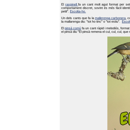
El
raspinell
fa un cant molt agut format per set
comportament discret, sovint és més fàcil ident
petit".
Escolta-ho.
Un dels cants que fa la
mallerenga carbonera
, c
la mallarenga diu: "tot ho tinc" o "tot estiu".
Escol
El
pinsà comú
fa un cant ràpid i melodiós, forma
el pinsà diu "El pinsà remena el cul, cul, cul, que 