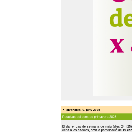
divendres, 6. juny 2025
Resultats del cens de primavera 2025
El darrer cap de setmana de maig (dies 24 i 25)
cens a les escoles, amb la participació de
19 ce