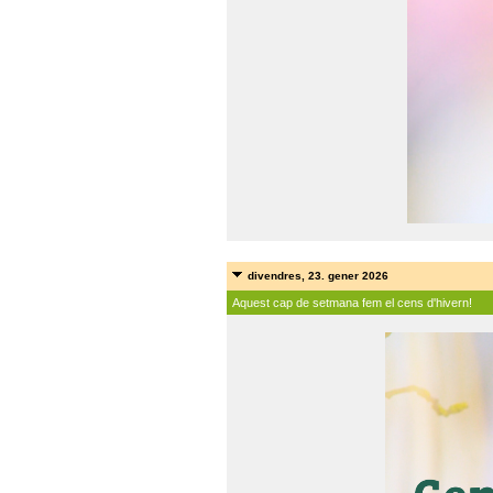
divendres, 23. gener 2026
Aquest cap de setmana fem el cens d'hivern!