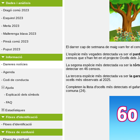
Dades i anàlisis
-
Dragó comú 2023
-
Esquirol 2023
-
Merla 2023
-
Mallerenga blava 2023
-
Pinsà comú 2023
El darrer cap de setmana de maig vam fer el cens
-
Puput 2023
L'espècie més vegades detectada va ser el
par
Informació
censos que s'han fet en el projecte Ocells dels
-
Darreres notícies
La segona espècie més detectada va ser la
tórt
detectar en 46 censos.
-
Agenda
La tercera espècie més detectada va ser
la gar
ocells més observats al 2025.
-
Codi de conducta
Completen la llista d'ocells més detectats el gafar
Ajuda
comuna (24).
-
Explicació dels símbols
-
FAQ
Estadístiques
Fitxes d'identificació
-
Fitxes d'identificació
Fitxes de confusió
-
Fitxes de confusió