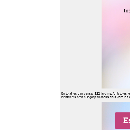
En total, es van censar
122 jardins
. Amb totes l
identificats amb el logotip d’
Ocells dels Jardins
c