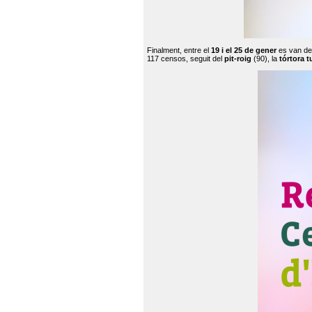
Finalment, entre el
19 i el 25 de gener
es van de
117 censos, seguit del
pit-roig
(90), la
tórtora t