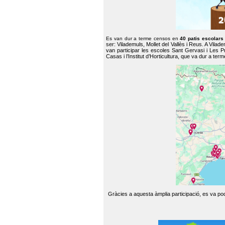
Es van dur a terme censos en
40 patis escolar
ser: Vilademuls, Mollet del Vallès i Reus. A Vilad
van participar les escoles Sant Gervasi i Les P
Casas i l’Institut d’Horticultura, que va dur a te
Gràcies a aquesta àmplia participació, es va pode