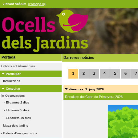
Visitant Anònim
[Participa-hi]
Portada
Darreres notícies
Entitats col·laboradores
1
2
3
4
5
6
7
Participar
-
Instruccions
Consultar
dimecres, 3. juny 2026
Observacions
Resultats del Cens de Primavera 2026
-
El darrers 2 dies
-
El darrers 5 dies
-
El darrers 15 dies
-
Mapa dels jardins
-
Galeria d'imatges i sons