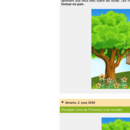
aprendre una mica més sobre els ocells. Les vo
formar-ne part.
dimarts, 2. juny 2026
Resultats Cens de Primavera a les escoles