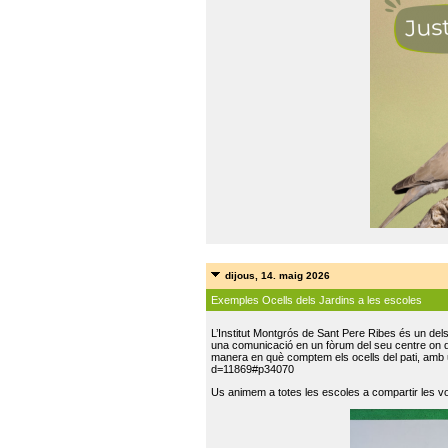
dijous, 14. maig 2026
Exemples Ocells dels Jardins a les escoles
L’Institut Montgrós de Sant Pere Ribes és un del
una comunicació en un fòrum del seu centre on do
manera en què comptem els ocells del pati, amb 
d=11869#p34070
Us animem a totes les escoles a compartir les vo