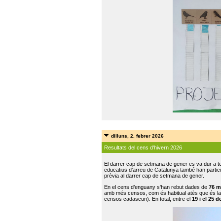
dilluns, 2. febrer 2026
Resultats del cens d'hivern 2026
El darrer cap de setmana de gener es va dur a te
educatius d’arreu de Catalunya també han participat
prèvia al darrer cap de setmana de gener.
En el cens d’enguany s'han rebut dades de
76 m
amb més censos, com és habitual atès que és la
censos cadascun). En total, entre el
19 i el 25 