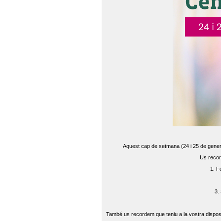
Aquest cap de setmana (24 i 25 de gener) 
Us recor
1. F
3.
També us recordem que teniu a la vostra disposi