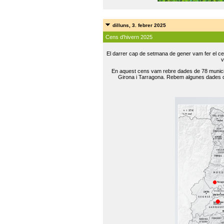
dilluns, 3. febrer 2025
Cens d'hivern 2025
El darrer cap de setmana de gener vam fer el ce
v
En aquest cens vam rebre dades de 78 municip
Girona i Tarragona. Rebem algunes dades de 