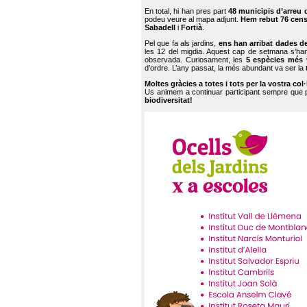
En total, hi han pres part
48 municipis d’arreu 
podeu veure al mapa adjunt.
Hem rebut 76 cen
Sabadell
i
Fortià
.
Pel que fa als jardins,
ens han arribat dades d
les 12 del migdia. Aquest cap de setmana s’han
observada. Curiosament, les
5 espècies més 
d’ordre. L’any passat, la més abundant va ser la
Moltes gràcies a totes i tots per la vostra col
Us animem a continuar participant sempre que
biodiversitat!