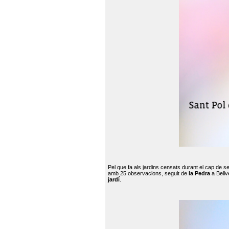
Pel que fa als jardins censats durant el cap de 
amb 25 observacions, seguit de
la Pedra
a Bellv
jardí
.