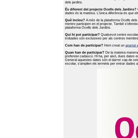
dels jardins.
És diferent del projecte Ocells dels Jardins?
O
dades és la mateixa. L'única diferència és que e
Què inclou?
A més de la plataforma Ocells dels 
mentre participen en el projecte. També s'ofereix
plataforma Ocells dels Jardins.
Qui hi pot participar?
Qualsevol centre escolar 
trobades són exclusives per als centres membre
Com han de participar?
Hem creat un
apartat 
Quan han de participar?
De la mateixa manera 
prefereixi cadascú. Hi ha, per això, dues dates e
General aquestes dates són el darrer cap de setm
escolar, s'amplien els terminis per entrar dades