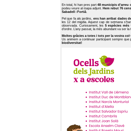
En total, hi han pres part
48 municipis d’arreu 
podeu veure al mapa adjunt.
Hem rebut 76 cen
Sabadell
i
Fortià
.
Pel que fa als jardins,
ens han arribat dades d
les 12 del migdia. Aquest cap de setmana s’han
observada. Curiosament, les
5 espècies més 
d’ordre. L’any passat, la més abundant va ser la
Moltes gràcies a totes i tots per la vostra col
Us animem a continuar participant sempre que
biodiversitat!