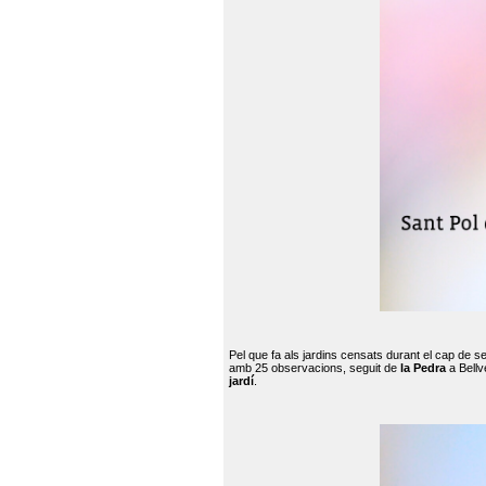
Pel que fa als jardins censats durant el cap de 
amb 25 observacions, seguit de
la Pedra
a Bellv
jardí
.