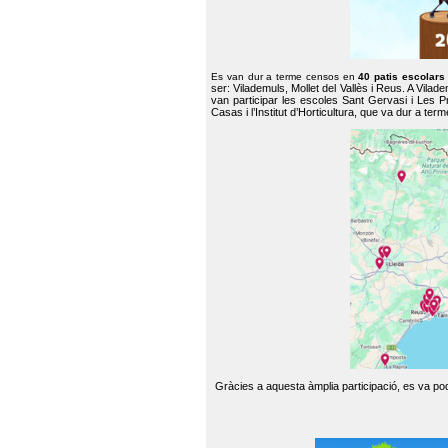
Es van dur a terme censos en
40 patis escolar
ser: Vilademuls, Mollet del Vallès i Reus. A Vilad
van participar les escoles Sant Gervasi i Les P
Casas i l’Institut d’Horticultura, que va dur a te
Gràcies a aquesta àmplia participació, es va pode