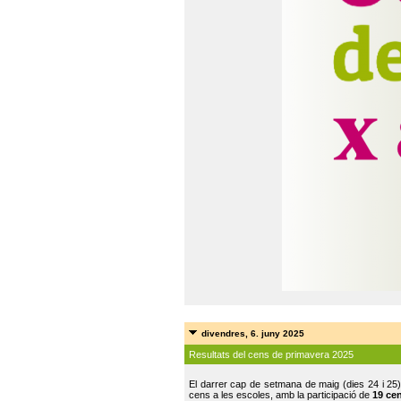
divendres, 6. juny 2025
Resultats del cens de primavera 2025
El darrer cap de setmana de maig (dies 24 i 25)
cens a les escoles, amb la participació de
19 ce