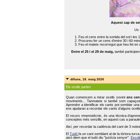
Aquest cap de se
Us 
Feu el cens entre la sortida del sol i les 
Procureu fer un cens d'entre 30 i 60 min
Feu el mateix recorregut que heu fet en 
Entre el 25 i el 29 de maig,
també participe
dilluns, 18. maig 2026
Els ocells parlen
Quan comencem a mirar ocells sovint
ens cen
moviments... Tanmateix si també som capaço
Aprendre a identificar els cants pot semblar una
ens ajudaran a recordar els cants d’alguns ocells
El recurs mnemotècnic, és una tècnica d'aprene
conceptes més senzills, en aquest cas a paraules
Així, per recordar la cadència del cant de 3 note
El
Tudó
fa un cant semblant al de la tórtora tur
això diem que el tudó diu "justícia senyor".
Escolt