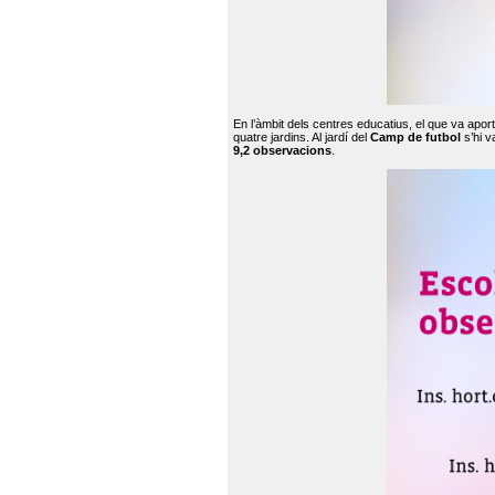
En l’àmbit dels centres educatius, el que va apor
quatre jardins. Al jardí del
Camp de futbol
s’hi v
9,2 observacions
.