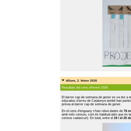
dilluns, 2. febrer 2026
Resultats del cens d'hivern 2026
El darrer cap de setmana de gener es va dur a te
educatius d’arreu de Catalunya també han participat
prèvia al darrer cap de setmana de gener.
En el cens d’enguany s'han rebut dades de
76 m
amb més censos, com és habitual atès que és la
censos cadascun). En total, entre el
19 i el 25 