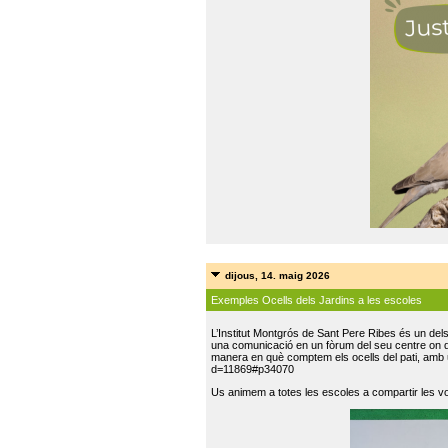
dijous, 14. maig 2026
Exemples Ocells dels Jardins a les escoles
L’Institut Montgrós de Sant Pere Ribes és un del
una comunicació en un fòrum del seu centre on do
manera en què comptem els ocells del pati, amb 
d=11869#p34070
Us animem a totes les escoles a compartir les vo