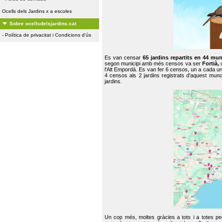
Ocells dels Jardins x a escoles
Sobre ocellsdelsjardins.cat
-
Política de privacitat i Condicions d'ús
Es van censar
65 jardins repartits en 44 mun
segon municipi amb més censos va ser
Fortià,
l'Alt Empordà. Es van fer 6 censos, un a cada u
4 censos als 2 jardins registrats d'aquest mun
jardins.
Un cop més, moltes gràcies a tots i a totes pe