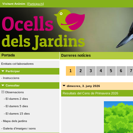
Visitant Anònim
[Participa-hi]
Portada
Darreres notícies
Entitats col·laboradores
1
2
3
4
5
6
7
Participar
-
Instruccions
Consultar
dimecres, 3. juny 2026
Observacions
Resultats del Cens de Primavera 2026
-
El darrers 2 dies
-
El darrers 5 dies
-
El darrers 15 dies
-
Mapa dels jardins
-
Galeria d'imatges i sons