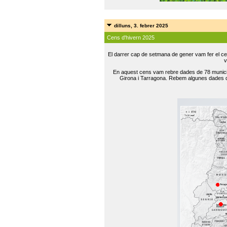
dilluns, 3. febrer 2025
Cens d'hivern 2025
El darrer cap de setmana de gener vam fer el ce
v
En aquest cens vam rebre dades de 78 municip
Girona i Tarragona. Rebem algunes dades de 