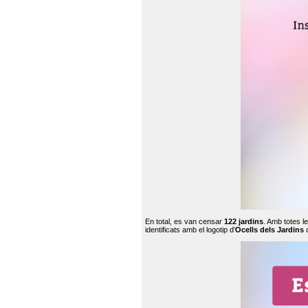
En total, es van censar
122 jardins
. Amb totes l
identificats amb el logotip d’
Ocells dels Jardins
c