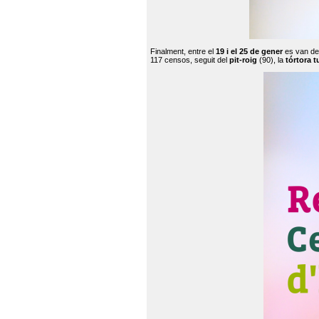
Finalment, entre el
19 i el 25 de gener
es van de
117 censos, seguit del
pit-roig
(90), la
tórtora t