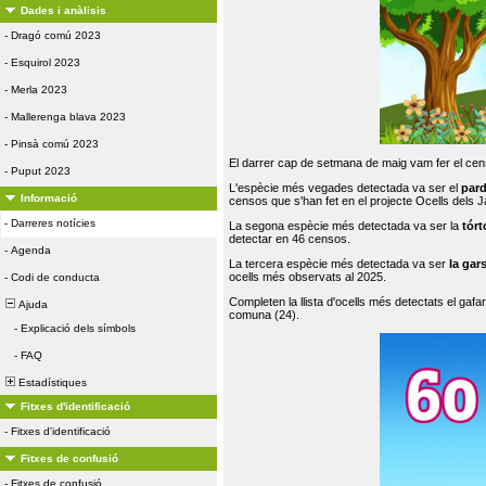
Dades i anàlisis
-
Dragó comú 2023
-
Esquirol 2023
-
Merla 2023
-
Mallerenga blava 2023
-
Pinsà comú 2023
El darrer cap de setmana de maig vam fer el cens
-
Puput 2023
L'espècie més vegades detectada va ser el
par
Informació
censos que s'han fet en el projecte Ocells dels
-
Darreres notícies
La segona espècie més detectada va ser la
tórt
detectar en 46 censos.
-
Agenda
La tercera espècie més detectada va ser
la gar
ocells més observats al 2025.
-
Codi de conducta
Completen la llista d'ocells més detectats el gafar
Ajuda
comuna (24).
-
Explicació dels símbols
-
FAQ
Estadístiques
Fitxes d'identificació
-
Fitxes d'identificació
Fitxes de confusió
-
Fitxes de confusió