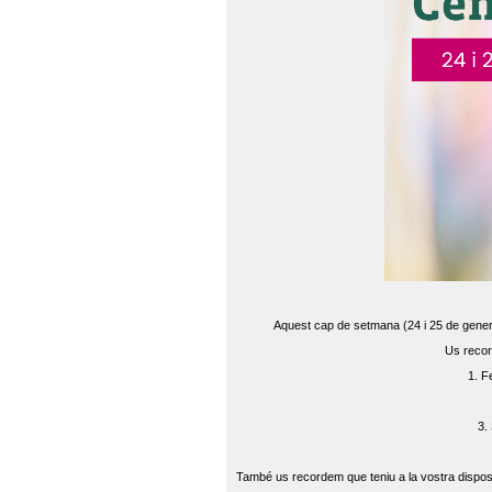
Aquest cap de setmana (24 i 25 de gener) 
Us recor
1. F
3.
També us recordem que teniu a la vostra disposi