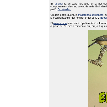
El
raspinell
fa un cant molt agut format per set
comportament discret, sovint és més fàcil ident
petit".
Escolta-ho.
Un dels cants que fa la
mallerenga carbonera
, c
la mallarenga diu: "tot ho tinc" o "tot estiu".
Escol
El
pinsà comú
fa un cant ràpid i melodiós, forma
el pinsà diu "El pinsà remena el cul, cul, cul, que 