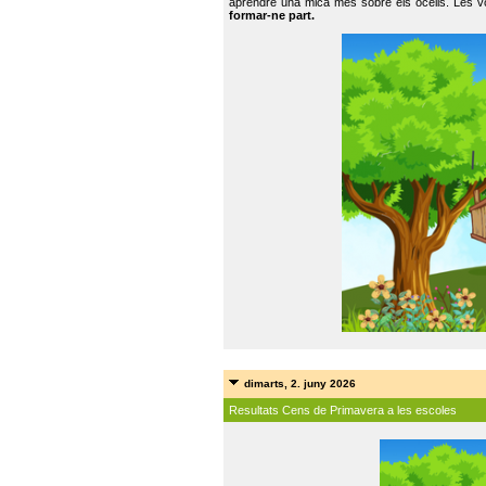
aprendre una mica més sobre els ocells. Les vo
formar-ne part.
dimarts, 2. juny 2026
Resultats Cens de Primavera a les escoles