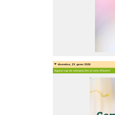
divendres, 23. gener 2026
Aquest cap de setmana fem el cens d'hivern!