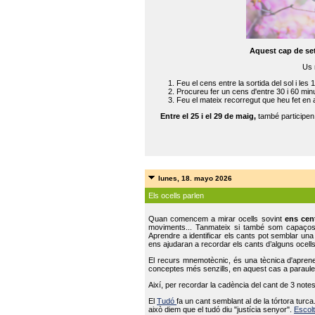
Aquest cap de se
Us 
Feu el cens entre la sortida del sol i les 
Procureu fer un cens d'entre 30 i 60 min
Feu el mateix recorregut que heu fet en 
Entre el 25 i el 29 de maig,
també participe
lunes, 18. mayo 2026
Els ocells parlen
Quan comencem a mirar ocells sovint
ens cen
moviments... Tanmateix si també som capaço
Aprendre a identificar els cants pot semblar una
ens ajudaran a recordar els cants d’alguns ocells
El recurs mnemotècnic, és una tècnica d'aprene
conceptes més senzills, en aquest cas a paraules
Així, per recordar la cadència del cant de 3 note
El
Tudó
fa un cant semblant al de la tórtora tur
això diem que el tudó diu "justícia senyor".
Escolt