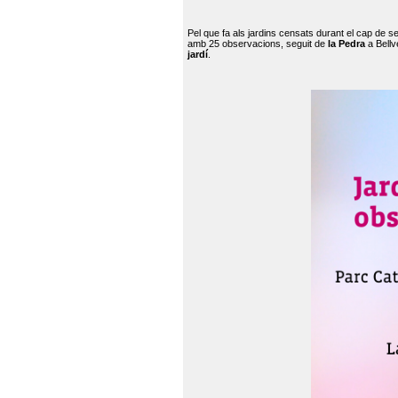
Pel que fa als jardins censats durant el cap de 
amb 25 observacions, seguit de
la Pedra
a Bellv
jardí
.