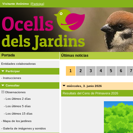
Visitante Anónimo
[Participa]
Portada
Últimas noticias
Entidades colaboradoras
1
2
3
4
5
6
7
Participar
-
Instrucciones
Consultar
miércoles, 3. junio 2026
Observaciones
Resultats del Cens de Primavera 2026
-
Los últimos 2 días
-
Los últimos 5 días
-
Los últimos 15 días
-
Mapa de los jardines
-
Galería de imágenes y sonidos