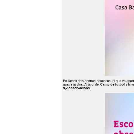
En l’àmbit dels centres educatius, el que va apor
quatre jardins. Al jardí del
Camp de futbol
s’hi v
9,2 observacions
.