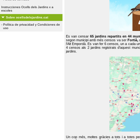
Instrucciones Ocells dels Jardins x a
escoles
Sobre ocellsdelsjardins.cat
-
Política de privacidad y Condiciones de
uso
Es van censar
65 jardins repartits en 44 mun
segon municipi amb més censos va ser
Fortià,
l'Alt Empordà. Es van fer 6 censos, un a cada u
4 censos als 2 jardins registrats d'aquest mun
jardins.
Un cop més, moltes gràcies a tots i a totes pe