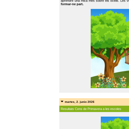
aprendre una mica més sobre els ocells. Les vo
formar-ne part.
martes, 2. junio 2026
Resultats Cens de Primavera a les escoles