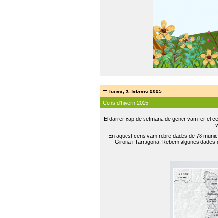
lunes, 3. febrero 2025
Cens d'hivern 2025
El darrer cap de setmana de gener vam fer el ce
v
En aquest cens vam rebre dades de 78 municip
Girona i Tarragona. Rebem algunes dades de 