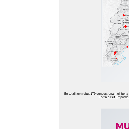
En total hem rebut 179 censos, una molt bona d
Fortià a l'Alt Empord