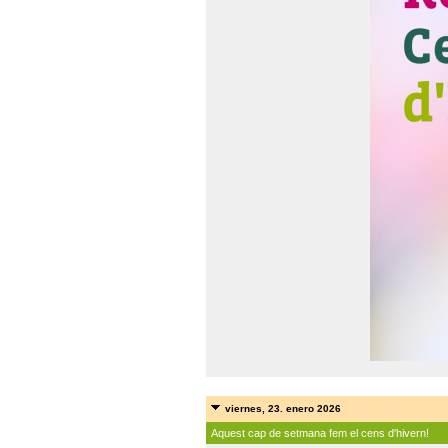
viernes, 23. enero 2026
Aquest cap de setmana fem el cens d'hivern!