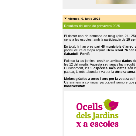
viernes, 6. junio 2025
Resultats del cens de primavera 2025
El darrer cap de setmana de maig (dies 24 i 25)
cens a les escoles, amb la participació de
19 ce
En total, hi han pres part
48 municipis d’arreu 
podeu veure al mapa adjunt.
Hem rebut 76 cen
Sabadell
i
Fortià
.
Pel que fa als jardins,
ens han arribat dades d
les 12 del migdia. Aquesta setmana s’han recollit
Curiosament, les
5 espècies més vistes
són le
passat, la més abundant va ser la
tórtora turca
.
Moltes gràcies a totes i tots per la vostra col
Us animem a continuar participant sempre que
biodiversitat!