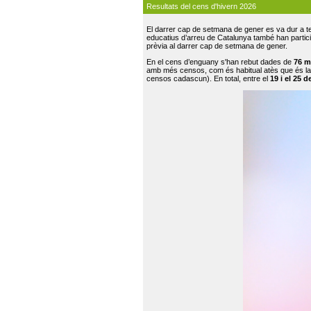
Resultats del cens d'hivern 2026
El darrer cap de setmana de gener es va dur a te
educatius d’arreu de Catalunya també han participat
prèvia al darrer cap de setmana de gener.
En el cens d’enguany s'han rebut dades de
76 m
amb més censos, com és habitual atès que és la
censos cadascun). En total, entre el
19 i el 25 