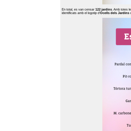
En total, es van censar
122 jardins
. Amb totes l
identificats amb el logotip d’
Ocells dels Jardins
c