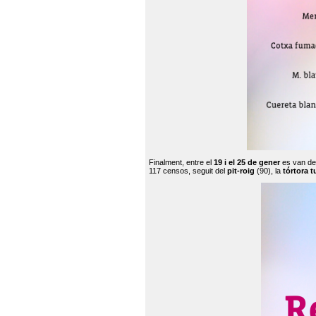
Finalment, entre el
19 i el 25 de gener
es van de
117 censos, seguit del
pit-roig
(90), la
tórtora t