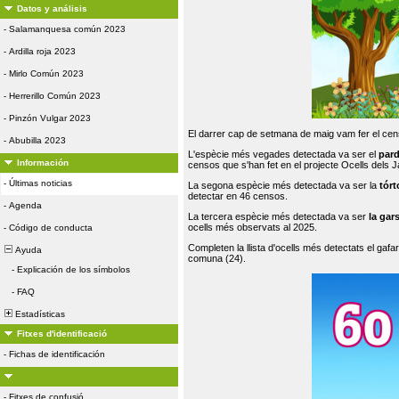
Datos y análisis
-
Salamanquesa común 2023
-
Ardilla roja 2023
-
Mirlo Común 2023
-
Herrerillo Común 2023
-
Pinzón Vulgar 2023
El darrer cap de setmana de maig vam fer el cens
-
Abubilla 2023
L'espècie més vegades detectada va ser el
par
Información
censos que s'han fet en el projecte Ocells dels
-
Últimas noticias
La segona espècie més detectada va ser la
tórt
detectar en 46 censos.
-
Agenda
La tercera espècie més detectada va ser
la gar
ocells més observats al 2025.
-
Código de conducta
Completen la llista d'ocells més detectats el gafar
Ayuda
comuna (24).
-
Explicación de los símbolos
-
FAQ
Estadísticas
Fitxes d'identificació
-
Fichas de identificación
-
Fitxes de confusió