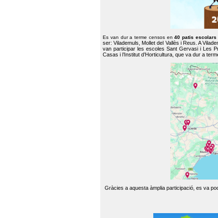
Es van dur a terme censos en
40 patis escolar
ser: Vilademuls, Mollet del Vallès i Reus. A Vilad
van participar les escoles Sant Gervasi i Les P
Casas i l’Institut d’Horticultura, que va dur a te
Gràcies a aquesta àmplia participació, es va pode