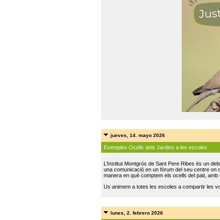
jueves, 14. mayo 2026
Exemples Ocells dels Jardins a les escoles
L’Institut Montgrós de Sant Pere Ribes és un del
una comunicació en un fòrum del seu centre on do
manera en què comptem els ocells del pati, amb 
Us animem a totes les escoles a compartir les vo
lunes, 2. febrero 2026