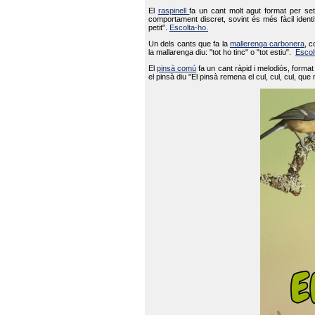
El
raspinell
fa un cant molt agut format per set
comportament discret, sovint és més fàcil ident
petit".
Escolta-ho.
Un dels cants que fa la
mallerenga carbonera
, c
la mallarenga diu: "tot ho tinc" o "tot estiu".
Escol
El
pinsà comú
fa un cant ràpid i melodiós, forma
el pinsà diu "El pinsà remena el cul, cul, cul, que 