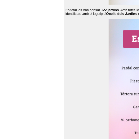
En total, es van censar
122 jardins
. Amb totes l
identificats amb el logotip d’
Ocells dels Jardins
c