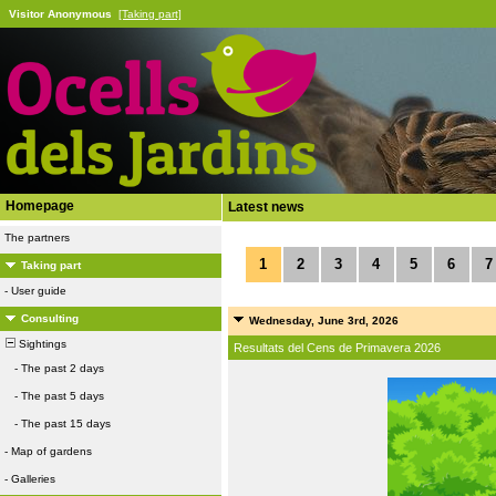
Visitor Anonymous
[Taking part]
Homepage
Latest news
The partners
1
2
3
4
5
6
7
Taking part
-
User guide
Consulting
Wednesday, June 3rd, 2026
Sightings
Resultats del Cens de Primavera 2026
-
The past 2 days
-
The past 5 days
-
The past 15 days
-
Map of gardens
-
Galleries