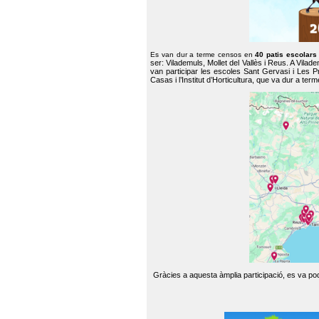
Es van dur a terme censos en
40 patis escolar
ser: Vilademuls, Mollet del Vallès i Reus. A Vilad
van participar les escoles Sant Gervasi i Les P
Casas i l’Institut d’Horticultura, que va dur a te
Gràcies a aquesta àmplia participació, es va pode