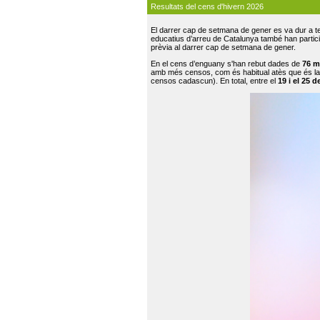
Resultats del cens d'hivern 2026
El darrer cap de setmana de gener es va dur a te
educatius d’arreu de Catalunya també han participat
prèvia al darrer cap de setmana de gener.
En el cens d’enguany s'han rebut dades de
76 m
amb més censos, com és habitual atès que és la
censos cadascun). En total, entre el
19 i el 25 