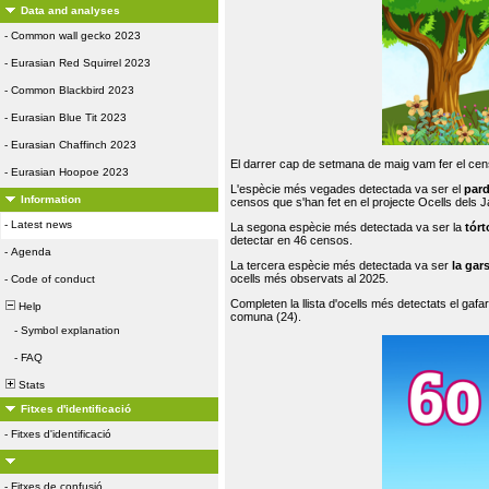
Data and analyses
-
Common wall gecko 2023
-
Eurasian Red Squirrel 2023
-
Common Blackbird 2023
-
Eurasian Blue Tit 2023
-
Eurasian Chaffinch 2023
El darrer cap de setmana de maig vam fer el cens
-
Eurasian Hoopoe 2023
L'espècie més vegades detectada va ser el
par
Information
censos que s'han fet en el projecte Ocells dels
-
Latest news
La segona espècie més detectada va ser la
tórt
detectar en 46 censos.
-
Agenda
La tercera espècie més detectada va ser
la gar
ocells més observats al 2025.
-
Code of conduct
Completen la llista d'ocells més detectats el gafar
Help
comuna (24).
-
Symbol explanation
-
FAQ
Stats
Fitxes d'identificació
-
Fitxes d'identificació
-
Fitxes de confusió