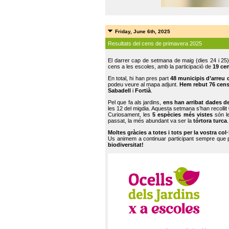
Friday, June 6th, 2025
Resultats del cens de primavera 2025
El darrer cap de setmana de maig (dies 24 i 25)
cens a les escoles, amb la participació de
19 ce
En total, hi han pres part
48 municipis d’arreu 
podeu veure al mapa adjunt.
Hem rebut 76 cen
Sabadell
i
Fortià
.
Pel que fa als jardins,
ens han arribat dades d
les 12 del migdia. Aquesta setmana s’han recollit
Curiosament, les
5 espècies més vistes
són le
passat, la més abundant va ser la
tórtora turca
.
Moltes gràcies a totes i tots per la vostra col
Us animem a continuar participant sempre que
biodiversitat!