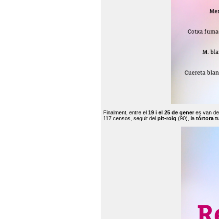
Finalment, entre el
19 i el 25 de gener
es van de
117 censos, seguit del
pit-roig
(90), la
tórtora t