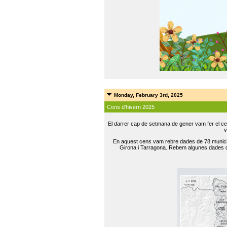
Monday, February 3rd, 2025
Cens d'hivern 2025
El darrer cap de setmana de gener vam fer el ce
v
En aquest cens vam rebre dades de 78 municip
Girona i Tarragona. Rebem algunes dades de 