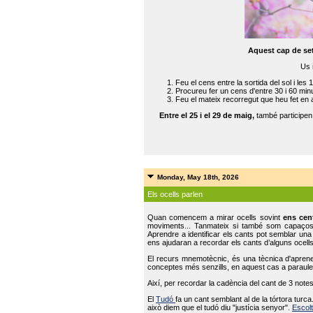
Aquest cap de se
Us 
Feu el cens entre la sortida del sol i les 
Procureu fer un cens d'entre 30 i 60 min
Feu el mateix recorregut que heu fet en 
Entre el 25 i el 29 de maig,
també participe
Monday, May 18th, 2026
Els ocells parlen
Quan comencem a mirar ocells sovint
ens cen
moviments... Tanmateix si també som capaço
Aprendre a identificar els cants pot semblar una
ens ajudaran a recordar els cants d’alguns ocells
El recurs mnemotècnic, és una tècnica d'aprene
conceptes més senzills, en aquest cas a paraules
Així, per recordar la cadència del cant de 3 note
El
Tudó
fa un cant semblant al de la tórtora tur
això diem que el tudó diu "justícia senyor".
Escolt