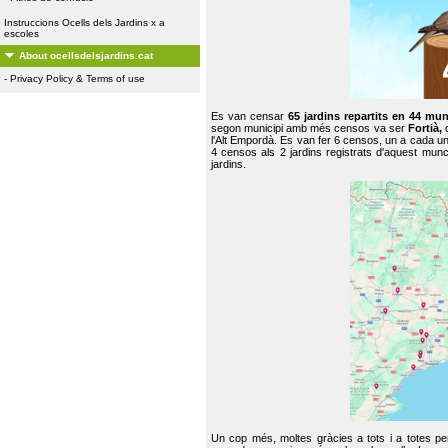
Instruccions Ocells dels Jardins x a
escoles
About ocellsdelsjardins.cat
-
Privacy Policy & Terms of use
Es van censar
65 jardins repartits en 44 mun
segon municipi amb més censos va ser
Fortià,
l'Alt Empordà. Es van fer 6 censos, un a cada u
4 censos als 2 jardins registrats d'aquest mun
jardins.
Un cop més, moltes gràcies a tots i a totes pe