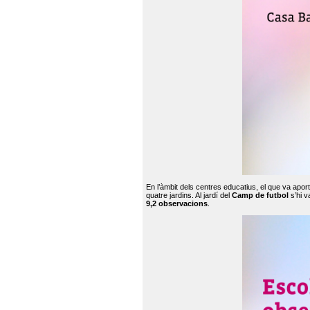
En l’àmbit dels centres educatius, el que va apor
quatre jardins. Al jardí del
Camp de futbol
s’hi v
9,2 observacions
.