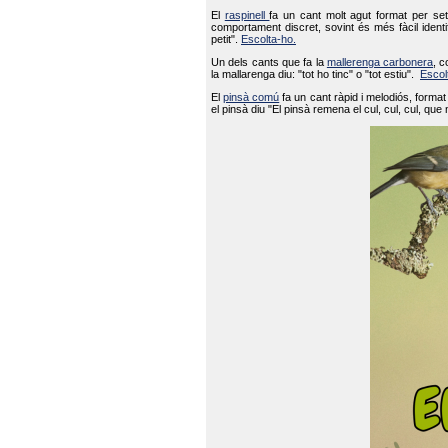
El
raspinell
fa un cant molt agut format per set
comportament discret, sovint és més fàcil ident
petit".
Escolta-ho.
Un dels cants que fa la
mallerenga carbonera
, c
la mallarenga diu: "tot ho tinc" o "tot estiu".
Escol
El
pinsà comú
fa un cant ràpid i melodiós, forma
el pinsà diu "El pinsà remena el cul, cul, cul, que 