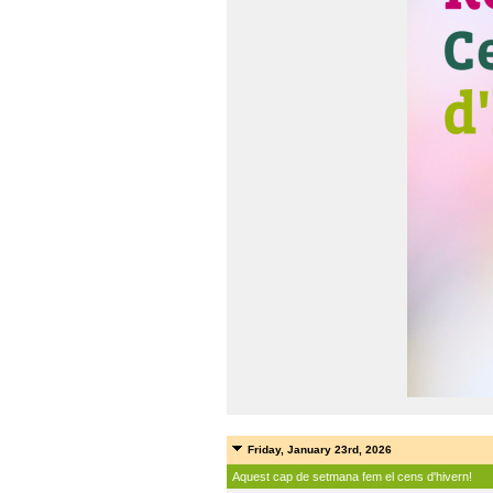
Friday, January 23rd, 2026
Aquest cap de setmana fem el cens d'hivern!