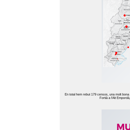
En total hem rebut 179 censos, una molt bona d
Fortià a l'Alt Empord