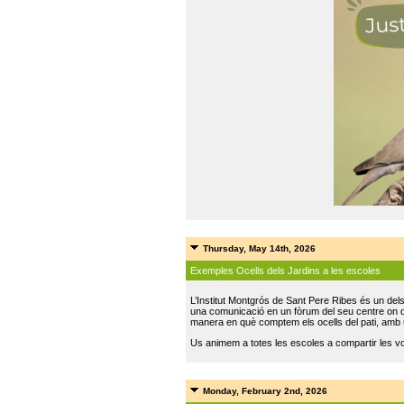
Thursday, May 14th, 2026
Exemples Ocells dels Jardins a les escoles
L’Institut Montgrós de Sant Pere Ribes és un del
una comunicació en un fòrum del seu centre on do
manera en què comptem els ocells del pati, amb 
Us animem a totes les escoles a compartir les vo
Monday, February 2nd, 2026