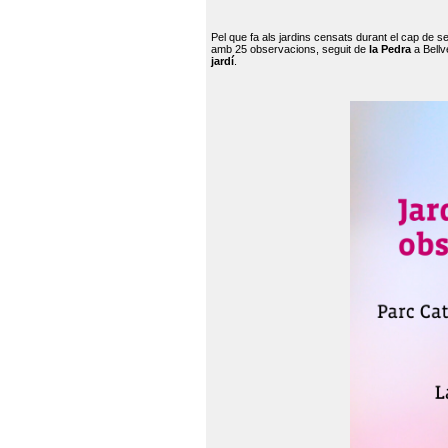
Pel que fa als jardins censats durant el cap de 
amb 25 observacions, seguit de
la Pedra
a Bellv
jardí
.