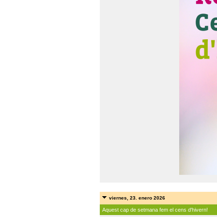
viernes, 23. enero 2026
Aquest cap de setmana fem el cens d'hivern!