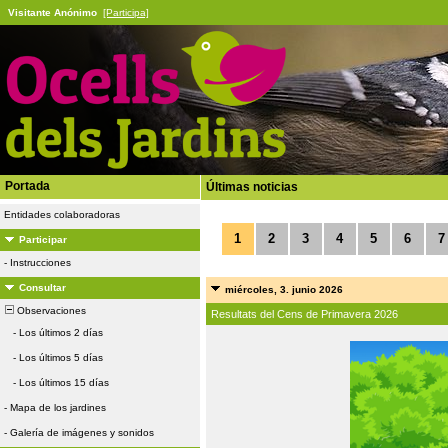
Visitante Anónimo
[Participa]
Portada
Últimas noticias
Entidades colaboradoras
1
2
3
4
5
6
7
Participar
-
Instrucciones
Consultar
miércoles, 3. junio 2026
Observaciones
Resultats del Cens de Primavera 2026
-
Los últimos 2 días
-
Los últimos 5 días
-
Los últimos 15 días
-
Mapa de los jardines
-
Galería de imágenes y sonidos