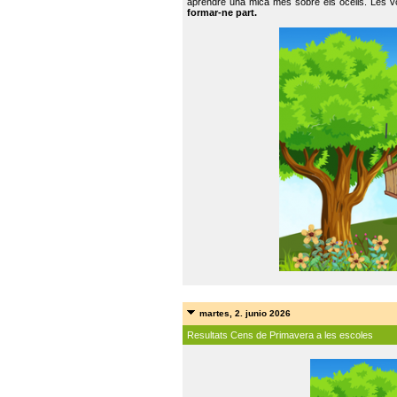
aprendre una mica més sobre els ocells. Les vo
formar-ne part.
martes, 2. junio 2026
Resultats Cens de Primavera a les escoles