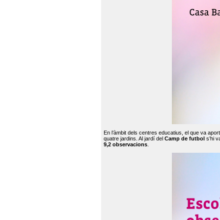
En l’àmbit dels centres educatius, el que va apor
quatre jardins. Al jardí del
Camp de futbol
s’hi v
9,2 observacions
.