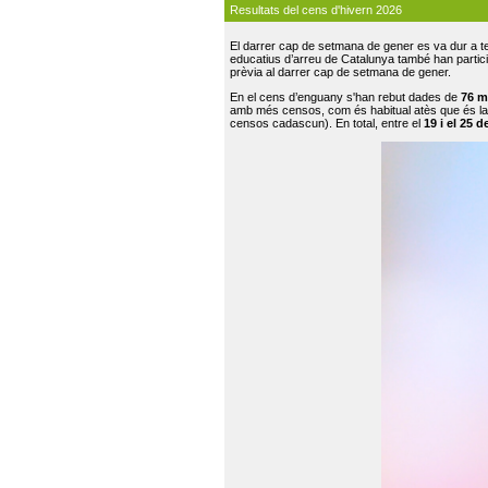
Resultats del cens d'hivern 2026
El darrer cap de setmana de gener es va dur a te
educatius d’arreu de Catalunya també han participat
prèvia al darrer cap de setmana de gener.
En el cens d’enguany s'han rebut dades de
76 m
amb més censos, com és habitual atès que és la
censos cadascun). En total, entre el
19 i el 25 