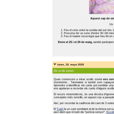
Aquest cap de se
Us 
Feu el cens entre la sortida del sol i les 
Procureu fer un cens d'entre 30 i 60 min
Feu el mateix recorregut que heu fet en 
Entre el 25 i el 29 de maig,
també participe
lunes, 18. mayo 2026
Els ocells parlen
Quan comencem a mirar ocells sovint
ens cen
moviments... Tanmateix si també som capaço
Aprendre a identificar els cants pot semblar una
ens ajudaran a recordar els cants d’alguns ocells
El recurs mnemotècnic, és una tècnica d'aprene
conceptes més senzills, en aquest cas a paraules
Així, per recordar la cadència del cant de 3 note
El
Tudó
fa un cant semblant al de la tórtora tur
això diem que el tudó diu "justícia senyor".
Escolt