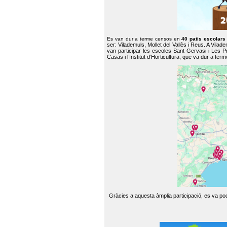
Es van dur a terme censos en
40 patis escolar
ser: Vilademuls, Mollet del Vallès i Reus. A Vilad
van participar les escoles Sant Gervasi i Les P
Casas i l’Institut d’Horticultura, que va dur a te
Gràcies a aquesta àmplia participació, es va pode