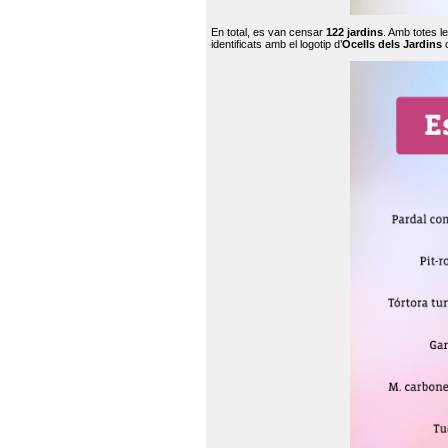
En total, es van censar
122 jardins
. Amb totes l
identificats amb el logotip d’
Ocells dels Jardins
c