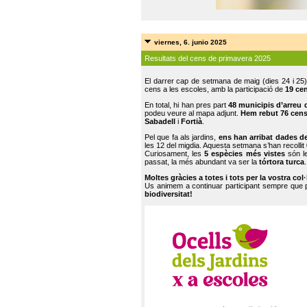
viernes, 6. junio 2025
Resultats del cens de primavera 2025
El darrer cap de setmana de maig (dies 24 i 25)
cens a les escoles, amb la participació de
19 ce
En total, hi han pres part
48 municipis d’arreu 
podeu veure al mapa adjunt.
Hem rebut 76 cen
Sabadell
i
Fortià
.
Pel que fa als jardins,
ens han arribat dades d
les 12 del migdia. Aquesta setmana s’han recollit
Curiosament, les
5 espècies més vistes
són le
passat, la més abundant va ser la
tórtora turca
.
Moltes gràcies a totes i tots per la vostra col
Us animem a continuar participant sempre que
biodiversitat!