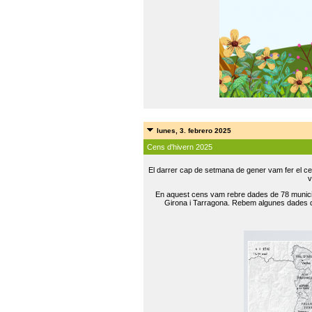
lunes, 3. febrero 2025
Cens d'hivern 2025
El darrer cap de setmana de gener vam fer el ce
v
En aquest cens vam rebre dades de 78 municip
Girona i Tarragona. Rebem algunes dades de 