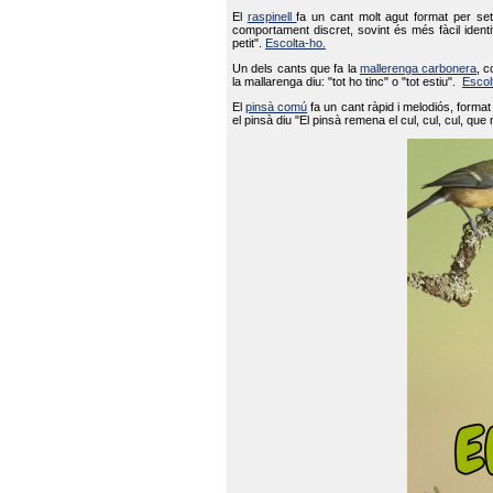
El
raspinell
fa un cant molt agut format per set
comportament discret, sovint és més fàcil ident
petit".
Escolta-ho.
Un dels cants que fa la
mallerenga carbonera
, c
la mallarenga diu: "tot ho tinc" o "tot estiu".
Escol
El
pinsà comú
fa un cant ràpid i melodiós, forma
el pinsà diu "El pinsà remena el cul, cul, cul, que 