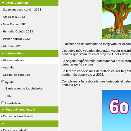
Datos y análisis
-
Salamanquesa común 2023
-
Ardilla roja 2023
-
Mirlo Común 2023
-
Herrerillo Común 2023
-
Pinzón Vulgar 2023
El darrer cap de setmana de maig vam fer el cens
-
Abubilla 2023
L'espècie més vegades detectada va ser el
par
Información
censos que s'han fet en el projecte Ocells dels
-
Últimas noticias
La segona espècie més detectada va ser la
tórt
detectar en 46 censos.
-
Agenda
La tercera espècie més detectada va ser
la gar
ocells més observats al 2025.
-
Código de conducta
Completen la llista d'ocells més detectats el gafar
Ayuda
comuna (24).
-
Explicación de los símbolos
-
FAQ
Estadísticas
Fitxes d'identificació
-
Fichas de identificación
-
Fitxes de confusió