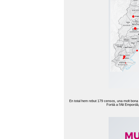
En total hem rebut 179 censos, una molt bona d
Fortià a l'Alt Empord