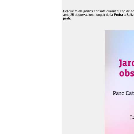
Pel que fa als jardins censats durant el cap de 
amb 25 observacions, seguit de
la Pedra
a Bellv
jardí
.