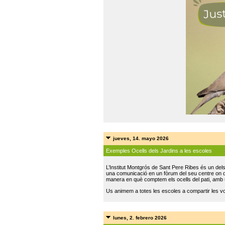
jueves, 14. mayo 2026
Exemples Ocells dels Jardins a les escoles
L’Institut Montgrós de Sant Pere Ribes és un del
una comunicació en un fòrum del seu centre on do
manera en què comptem els ocells del pati, amb 
Us animem a totes les escoles a compartir les vo
lunes, 2. febrero 2026