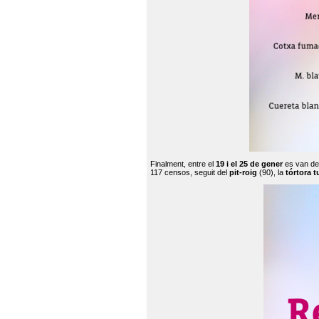
Finalment, entre el
19 i el 25 de gener
es van de
117 censos, seguit del
pit-roig
(90), la
tórtora t