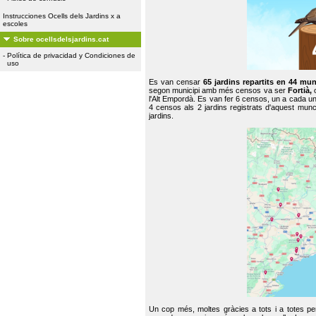
Instrucciones Ocells dels Jardins x a
escoles
Sobre ocellsdelsjardins.cat
-
Política de privacidad y Condiciones de
uso
Es van censar
65 jardins repartits en 44 mun
segon municipi amb més censos va ser
Fortià,
l'Alt Empordà. Es van fer 6 censos, un a cada u
4 censos als 2 jardins registrats d'aquest mun
jardins.
Un cop més, moltes gràcies a tots i a totes pe