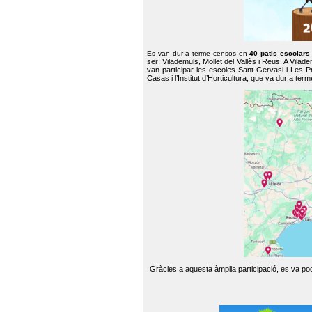
Es van dur a terme censos en
40 patis escolar
ser: Vilademuls, Mollet del Vallès i Reus. A Vilad
van participar les escoles Sant Gervasi i Les P
Casas i l’Institut d’Horticultura, que va dur a te
Gràcies a aquesta àmplia participació, es va pode