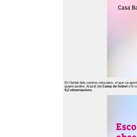
En l’àmbit dels centres educatius, el que va apor
quatre jardins. Al jardí del
Camp de futbol
s’hi v
9,2 observacions
.