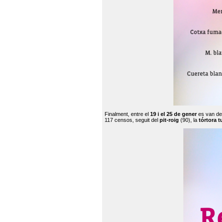
Finalment, entre el
19 i el 25 de gener
es van de
117 censos, seguit del
pit-roig
(90), la
tórtora t