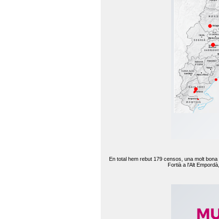
En total hem rebut 179 censos, una molt bona d
Fortià a l'Alt Empord