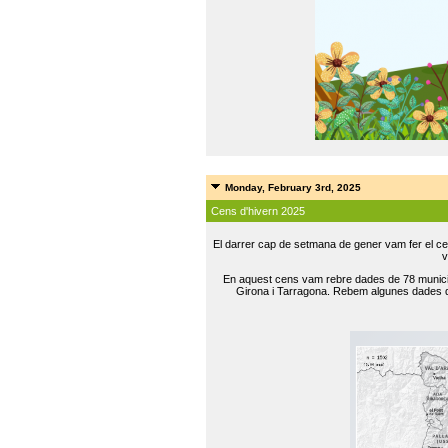
Monday, February 3rd, 2025
Cens d'hivern 2025
El darrer cap de setmana de gener vam fer el ce
v
En aquest cens vam rebre dades de 78 municip
Girona i Tarragona. Rebem algunes dades de 