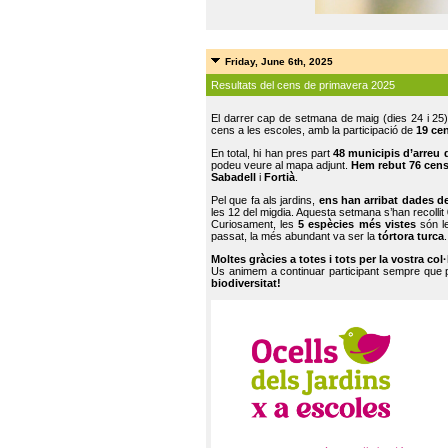
Friday, June 6th, 2025
Resultats del cens de primavera 2025
El darrer cap de setmana de maig (dies 24 i 25)
cens a les escoles, amb la participació de
19 ce
En total, hi han pres part
48 municipis d’arreu 
podeu veure al mapa adjunt.
Hem rebut 76 cen
Sabadell
i
Fortià
.
Pel que fa als jardins,
ens han arribat dades d
les 12 del migdia. Aquesta setmana s’han recollit
Curiosament, les
5 espècies més vistes
són le
passat, la més abundant va ser la
tórtora turca
.
Moltes gràcies a totes i tots per la vostra col
Us animem a continuar participant sempre que
biodiversitat!