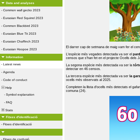
Data and analyses
-
Common wall gecko 2023
-
Eurasian Red Squirrel 2023
-
Common Blackbird 2023
-
Eurasian Blue Tit 2023
-
Eurasian Chaffinch 2023
El darrer cap de setmana de maig vam fer el cens
-
Eurasian Hoopoe 2023
L'espècie més vegades detectada va ser el
par
Information
censos que s'han fet en el projecte Ocells dels
-
Latest news
La segona espècie més detectada va ser la
tórt
detectar en 46 censos.
-
Agenda
La tercera espècie més detectada va ser
la gar
ocells més observats al 2025.
-
Code of conduct
Completen la llista d'ocells més detectats el gafar
Help
comuna (24).
-
Symbol explanation
-
FAQ
Stats
Fitxes d'identificació
-
Fitxes d'identificació
-
Fitxes de confusió