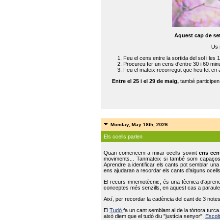
Aquest cap de se
Us 
Feu el cens entre la sortida del sol i les 
Procureu fer un cens d'entre 30 i 60 min
Feu el mateix recorregut que heu fet en 
Entre el 25 i el 29 de maig,
també participe
Monday, May 18th, 2026
Els ocells parlen
Quan comencem a mirar ocells sovint
ens cen
moviments... Tanmateix si també som capaço
Aprendre a identificar els cants pot semblar una
ens ajudaran a recordar els cants d’alguns ocells
El recurs mnemotècnic, és una tècnica d'aprene
conceptes més senzills, en aquest cas a paraules
Així, per recordar la cadència del cant de 3 note
El
Tudó
fa un cant semblant al de la tórtora tur
això diem que el tudó diu "justícia senyor".
Escolt