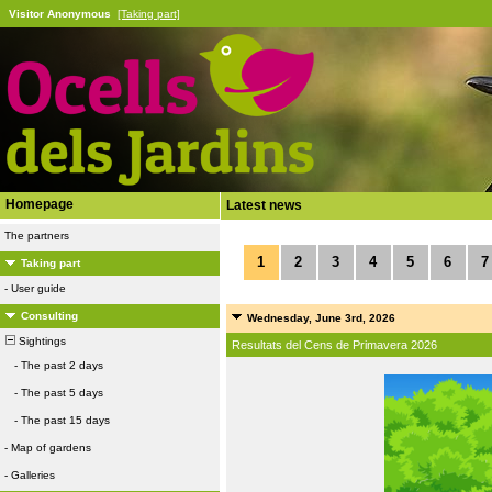
Visitor Anonymous
[Taking part]
Homepage
Latest news
The partners
1
2
3
4
5
6
7
Taking part
-
User guide
Consulting
Wednesday, June 3rd, 2026
Sightings
Resultats del Cens de Primavera 2026
-
The past 2 days
-
The past 5 days
-
The past 15 days
-
Map of gardens
-
Galleries