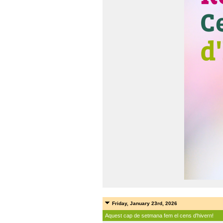
Friday, January 23rd, 2026
Aquest cap de setmana fem el cens d'hivern!