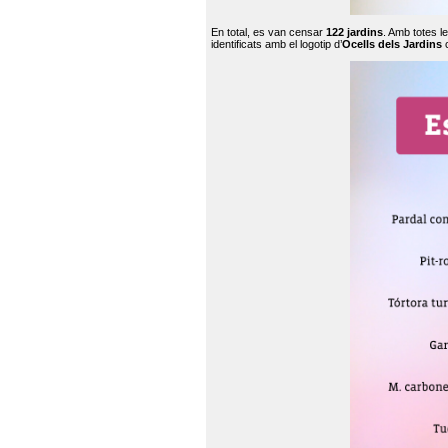
En total, es van censar
122 jardins
. Amb totes l
identificats amb el logotip d’
Ocells dels Jardins
c