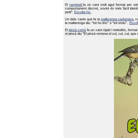
El
raspinell
fa un cant molt agut format per set
comportament discret, sovint és més fàcil ident
petit".
Escolta-ho.
Un dels cants que fa la
mallerenga carbonera
, c
la mallarenga diu: "tot ho tinc" o "tot estiu".
Escol
El
pinsà comú
fa un cant ràpid i melodiós, forma
el pinsà diu "El pinsà remena el cul, cul, cul, que 