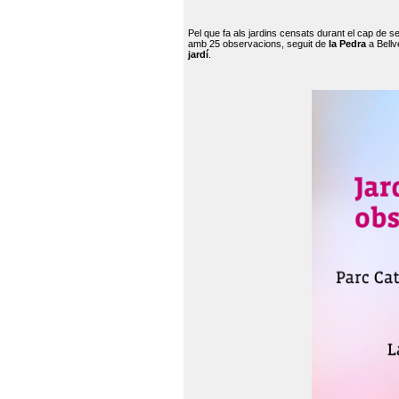
Pel que fa als jardins censats durant el cap de 
amb 25 observacions, seguit de
la Pedra
a Bellv
jardí
.