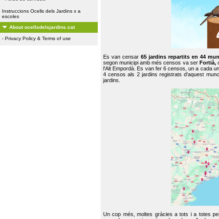
Instruccions Ocells dels Jardins x a
escoles
About ocellsdelsjardins.cat
-
Privacy Policy & Terms of use
Es van censar
65 jardins repartits en 44 mun
segon municipi amb més censos va ser
Fortià,
l'Alt Empordà. Es van fer 6 censos, un a cada u
4 censos als 2 jardins registrats d'aquest mun
jardins.
Un cop més, moltes gràcies a tots i a totes pe