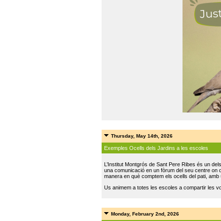
Thursday, May 14th, 2026
Exemples Ocells dels Jardins a les escoles
L’Institut Montgrós de Sant Pere Ribes és un del
una comunicació en un fòrum del seu centre on do
manera en què comptem els ocells del pati, amb 
Us animem a totes les escoles a compartir les vo
Monday, February 2nd, 2026