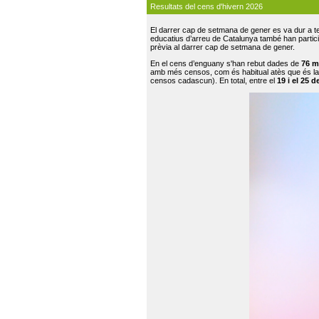
Resultats del cens d'hivern 2026
El darrer cap de setmana de gener es va dur a te
educatius d’arreu de Catalunya també han participat
prèvia al darrer cap de setmana de gener.
En el cens d’enguany s'han rebut dades de
76 m
amb més censos, com és habitual atès que és la
censos cadascun). En total, entre el
19 i el 25 