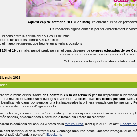
Aquest cap de setmana 30 i 31 de maig,
celebrem el cens de primavera
Us recordem alguns consells per fer correctament el vost
 el cens entre la sortida del sol i les 11 del matí
cureu fer un cens d'entre 30 i 60 minuts
 el mateix recorregut que heu fet en anteriors ocasions.
l 25 i el 29 de maig,
també participen en el cens desenes de
centres educatius de tot Cat
enriquir la informació que obtenim gràcies al projecte
Moltes gràcies a tots per la vostra col·laboració!
 18. maig 2026
parlen
ncem a mirar ocells sovint
ens centrem en la observació
per tal d’aprendre a identifica
... Tanmateix si també som capaços d’aprendre a
identificar els ocells pel seu cant,
t
identificar els cants pot semblar una fita inabastable la primera vegada que ho intentem. P
n a recordar els cants d’alguns ocells.
mnemotècnic, és una tècnica d'aprenentatge qye ens ajuda a memoritzar informació complexa
és senzills, en aquest cas a paraules o frases clau fàcils de recordar.
ecordar la cadència del cant de 3 notes de la
tórtura turca
, diem que diu "Justícia".
Escolta-ho
un cant semblant al de la tórtora turca. Comença amb tres notes i després n'afegeix dues mé
ue el tudó diu "justícia senyor".
Escolta-ho.