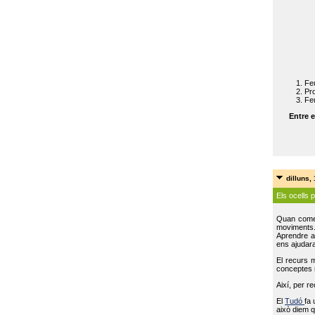
Feu
Pro
Feu
Entre e
dilluns,
Els ocells 
Quan come
moviments
Aprendre a 
ens ajudara
El recurs 
conceptes m
Així, per r
El
Tudó
fa 
això diem q