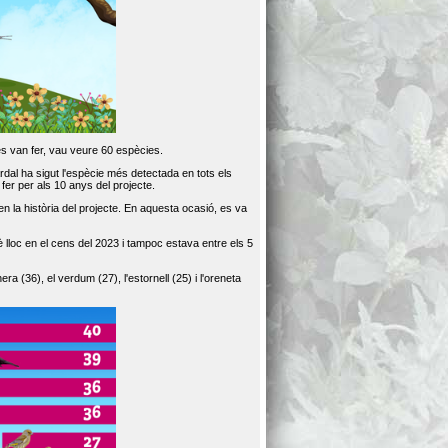
es van fer, vau veure 60 espècies.
dal ha sigut l'espècie més detectada en tots els
er per als 10 anys del projecte.
 la història del projecte. En aquesta ocasió, es va
loc en el cens del 2023 i tampoc estava entre els 5
ra (36), el verdum (27), l'estornell (25) i l'oreneta