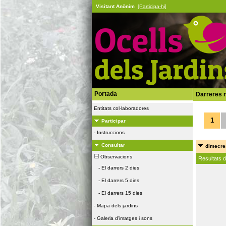
Visitant Anònim
[Participa-hi]
Portada
Darreres n
Entitats col·laboradores
1
Participar
-
Instruccions
Consultar
dimecres
Observacions
Resultats 
-
El darrers 2 dies
-
El darrers 5 dies
-
El darrers 15 dies
-
Mapa dels jardins
-
Galeria d'imatges i sons