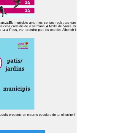
Els municipis amb més censos registrats van
alunya.
un cens cada dia de la setmana. A Mollet del Vallès, hi
e fa a Reus, van prendre part les escoles Alberich i
cells presents en entorns escolars de tot el territori