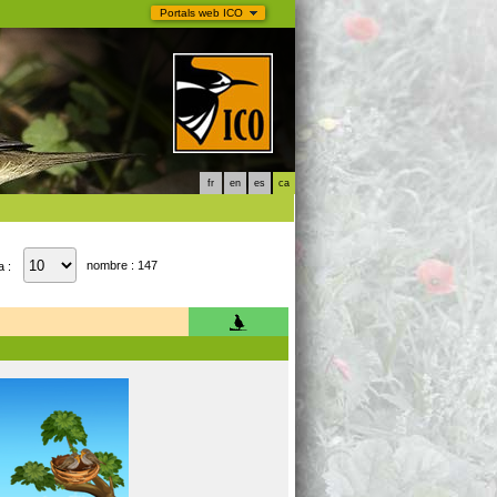
Portals web ICO
fr
en
es
ca
nombre : 147
a :