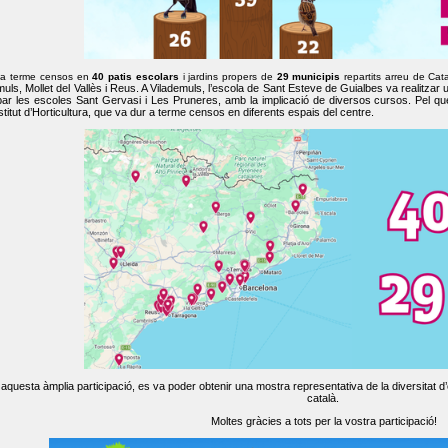
 a terme censos en
40 patis escolars
i jardins propers de
29 municipis
repartits arreu de Cat
muls, Mollet del Vallès i Reus. A Vilademuls, l’escola de Sant Esteve de Guialbes va realitzar 
par les escoles Sant Gervasi i Les Pruneres, amb la implicació de diversos cursos. Pel qu
nstitut d’Horticultura, que va dur a terme censos en diferents espais del centre.
aquesta àmplia participació, es va poder obtenir una mostra representativa de la diversitat d’o
català.
Moltes gràcies a tots per la vostra participació!