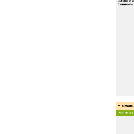
aprendre u
formar-ne 
dimarts,
Resultats 