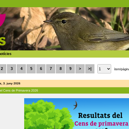
otícies
2
3
4
5
6
7
8
9
>
>|
ítem/pàgin
, 3. juny 2026
del Cens de Primavera 2026