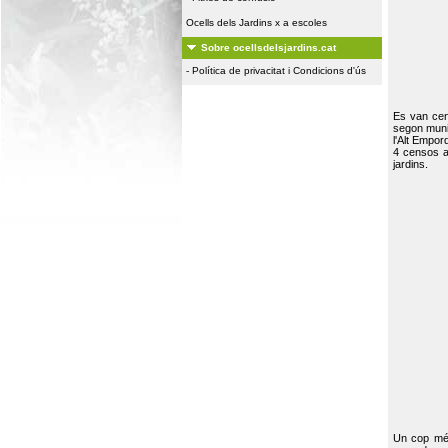
Ocells dels Jardins x a escoles
Sobre ocellsdelsjardins.cat
-
Política de privacitat i Condicions d'ús
Es van ce
segon muni
l'Alt Empor
4 censos a
jardins.
Un cop més