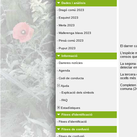
Dades i anàlisis
-
Dragó comú 2023
-
Esquirol 2023
-
Merla 2023
-
Mallerenga blava 2023
-
Pinsà comú 2023
El darrer c
-
Puput 2023
L'espècie 
Informació
censos que 
-
Darreres notícies
La segona 
detectar e
-
Agenda
La tercera
ocells més
-
Codi de conducta
Completen la
Ajuda
comuna (24
-
Explicació dels símbols
-
FAQ
Estadístiques
Fitxes d'identificació
-
Fitxes d'identificació
Fitxes de confusió
-
Fitxes de confusió