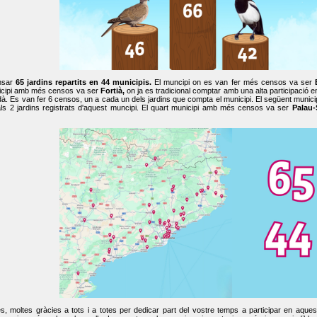
nsar
65 jardins repartits en 44 municipis.
El muncipi on es van fer més censos va ser
cipi amb més censos va ser
Fortià,
on ja es tradicional comptar amb una alta participació 
dà. Es van fer 6 censos, un a cada un dels jardins que compta el municipi. El següent mun
ls 2 jardins registrats d'aquest muncipi. El quart municipi amb més censos va ser
Palau-
, moltes gràcies a tots i a totes per dedicar part del vostre temps a participar en aque