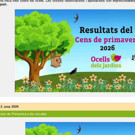
na mica més sobre els ocells. Les vostres observacions i aportacions són imprescindibles
part.
 2. juny 2026
Cens de Primavera a les escoles