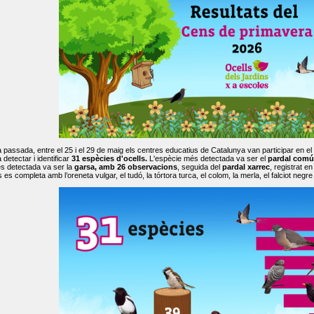
passada, entre el 25 i el 29 de maig els centres educatius de Catalunya van participar en el
 detectar i identificar
31 espècies d'ocells.
L'espècie més detectada va ser el
pardal comú
s detectada va ser la
garsa, amb 26 observacions
, seguida del
pardal xarrec
, registrat 
es completa amb l’oreneta vulgar, el tudó, la tórtora turca, el colom, la merla, el falciot negre