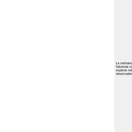
La setmana 
l'alumnat va
espècie mé
observades 