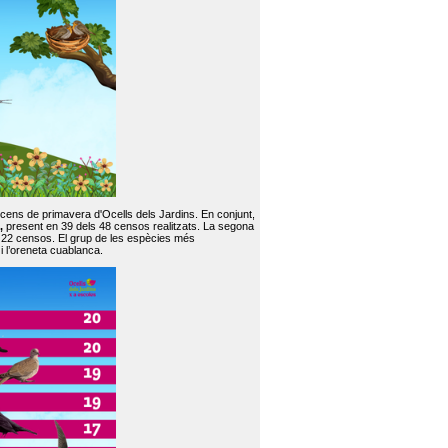
 cens de primavera d'Ocells dels Jardins. En conjunt,
,
present en 39 dels 48 censos realitzats. La segona
en 22 censos. El grup de les espècies més
 i l’oreneta cuablanca.