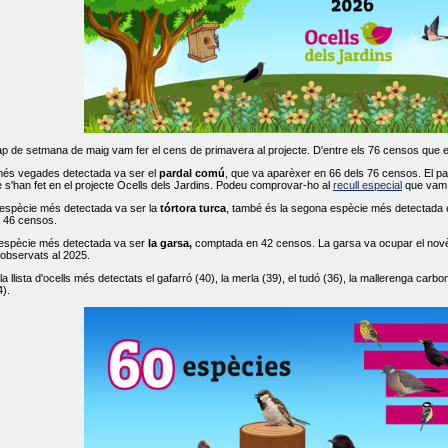
ap de setmana de maig vam fer el cens de primavera al projecte. D'entre els 76 censos que 
més vegades detectada va ser el
pardal comú
, que va aparèxer en 66 dels 76 censos. El par
s'han fet en el projecte Ocells dels Jardins. Podeu comprovar-ho al
recull especial
que vam f
espècie més detectada va ser la
tórtora turca
, també és la segona espècie més detectada en
n 46 censos.
 espècie més detectada va ser
la garsa,
comptada en 42 censos. La garsa va ocupar el novè l
 observats al 2025.
 llista d'ocells més detectats el gafarró (40), la merla (39), el tudó (36), la mallerenga carbone
).