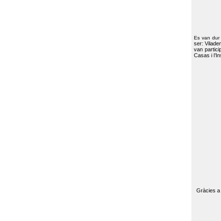
Es van dur
ser: Vilade
van partici
Casas i l’I
Gràcies a 