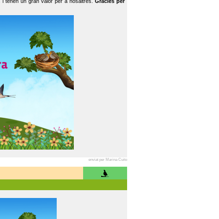
 i tenen un gran valor per a nosaltres.
Gràcies per
enviat per Marina Cuito