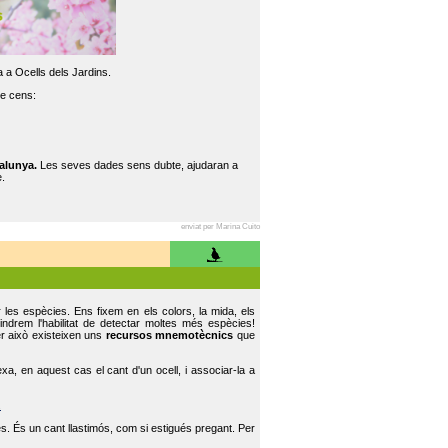
 a Ocells dels Jardins.
re cens:
alunya.
Les seves dades sens dubte, ajudaran a
.
enviat per Marina Cuito
r les espècies. Ens fixem en els colors, la mida, els
indrem l'habilitat de detectar moltes més espècies!
er això existeixen uns
recursos mnemotècnics
que
, en aquest cas el cant d'un ocell, i associar-la a
.
s. És un cant llastimós, com si estigués pregant. Per