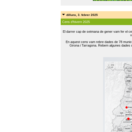
dilluns, 3. febrer 2025
Cens d'hivern 2025
El darrer cap de setmana de gener vam fer el ce
v
En aquest cens vam rebre dades de 78 municip
Girona i Tarragona. Rebem algunes dades de 