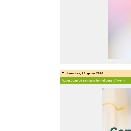
divendres, 23. gener 2026
Aquest cap de setmana fem el cens d'hivern!