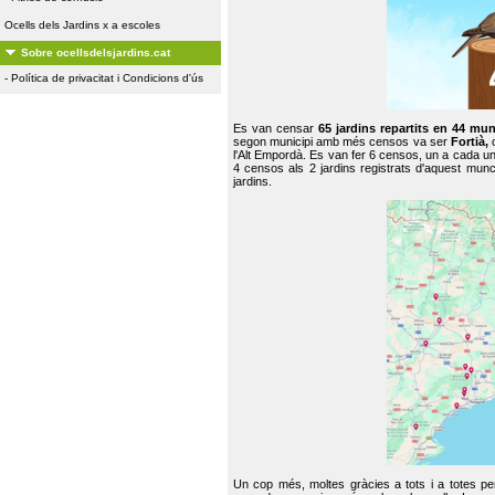
Ocells dels Jardins x a escoles
Sobre ocellsdelsjardins.cat
-
Política de privacitat i Condicions d'ús
Es van censar
65 jardins repartits en 44 mun
segon municipi amb més censos va ser
Fortià,
l'Alt Empordà. Es van fer 6 censos, un a cada u
4 censos als 2 jardins registrats d'aquest mun
jardins.
Un cop més, moltes gràcies a tots i a totes pe