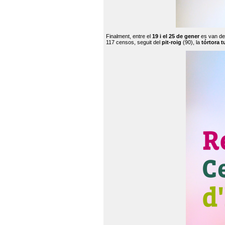
Finalment, entre el
19 i el 25 de gener
es van de
117 censos, seguit del
pit-roig
(90), la
tórtora t