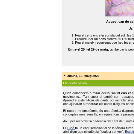
Aquest cap de se
Us 
Feu el cens entre la sortida del sol i les 
Procureu fer un cens d'entre 30 i 60 min
Feu el mateix recorregut que heu fet en 
Entre el 25 i el 29 de maig,
també participe
dilluns, 18. maig 2026
Els ocells parlen
Quan comencem a mirar ocells sovint
ens cen
moviments... Tanmateix si també som capaço
Aprendre a identificar els cants pot semblar una
ens ajudaran a recordar els cants d’alguns ocells
El recurs mnemotècnic, és una tècnica d'aprene
conceptes més senzills, en aquest cas a paraules
Així, per recordar la cadència del cant de 3 note
El
Tudó
fa un cant semblant al de la tórtora tur
això diem que el tudó diu "justícia senyor".
Escolt