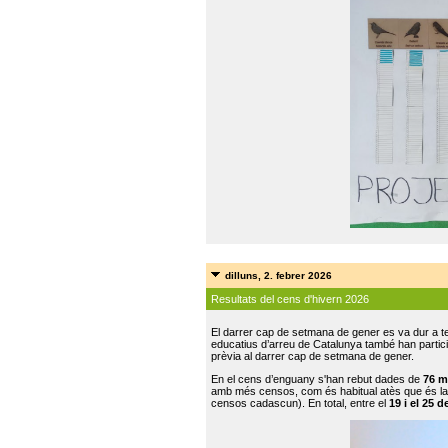
dilluns, 2. febrer 2026
Resultats del cens d'hivern 2026
El darrer cap de setmana de gener es va dur a te
educatius d’arreu de Catalunya també han participat
prèvia al darrer cap de setmana de gener.
En el cens d’enguany s'han rebut dades de
76 m
amb més censos, com és habitual atès que és la
censos cadascun). En total, entre el
19 i el 25 