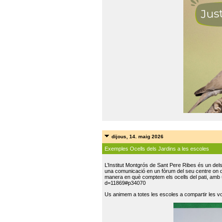
dijous, 14. maig 2026
Exemples Ocells dels Jardins a les escoles
L’Institut Montgrós de Sant Pere Ribes és un del
una comunicació en un fòrum del seu centre on do
manera en què comptem els ocells del pati, amb 
d=11869#p34070
Us animem a totes les escoles a compartir les vo