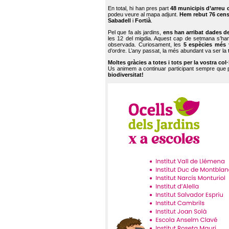
En total, hi han pres part
48 municipis d’arreu 
podeu veure al mapa adjunt.
Hem rebut 76 cen
Sabadell
i
Fortià
.
Pel que fa als jardins,
ens han arribat dades d
les 12 del migdia. Aquest cap de setmana s’han
observada. Curiosament, les
5 espècies més 
d’ordre. L’any passat, la més abundant va ser la
Moltes gràcies a totes i tots per la vostra col
Us animem a continuar participant sempre que
biodiversitat!