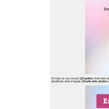
En total, es van censar
122 jardins
. Amb totes l
identificats amb el logotip d’
Ocells dels Jardins
c