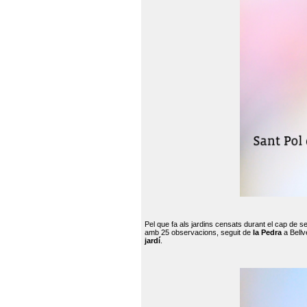
Pel que fa als jardins censats durant el cap de 
amb 25 observacions, seguit de
la Pedra
a Bellv
jardí
.