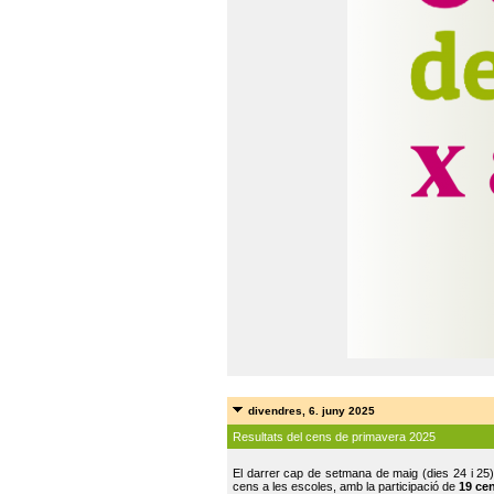
divendres, 6. juny 2025
Resultats del cens de primavera 2025
El darrer cap de setmana de maig (dies 24 i 25)
cens a les escoles, amb la participació de
19 ce