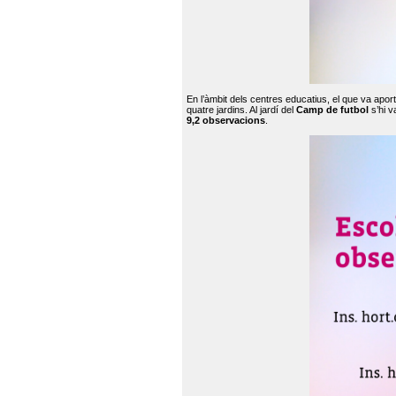
En l’àmbit dels centres educatius, el que va apor
quatre jardins. Al jardí del
Camp de futbol
s’hi v
9,2 observacions
.