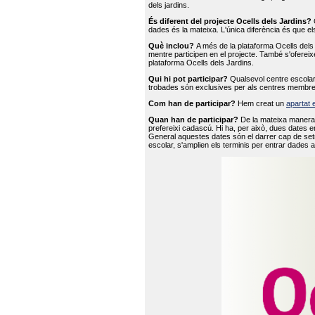
dels jardins.
És diferent del projecte Ocells dels Jardins?
O
dades és la mateixa. L'única diferència és que e
Què inclou?
A més de la plataforma Ocells dels 
mentre participen en el projecte. També s'ofereix
plataforma Ocells dels Jardins.
Qui hi pot participar?
Qualsevol centre escolar 
trobades són exclusives per als centres membre
Com han de participar?
Hem creat un
apartat 
Quan han de participar?
De la mateixa manera 
prefereixi cadascú. Hi ha, per això, dues dates e
General aquestes dates són el darrer cap de setm
escolar, s'amplien els terminis per entrar dades