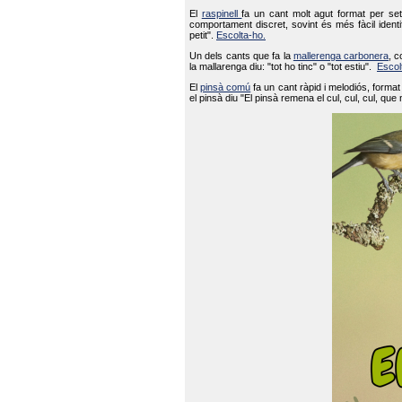
El
raspinell
fa un cant molt agut format per set
comportament discret, sovint és més fàcil ident
petit".
Escolta-ho.
Un dels cants que fa la
mallerenga carbonera
, c
la mallarenga diu: "tot ho tinc" o "tot estiu".
Escol
El
pinsà comú
fa un cant ràpid i melodiós, forma
el pinsà diu "El pinsà remena el cul, cul, cul, que 