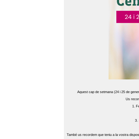
Aquest cap de setmana (24 i 25 de gener) 
Us recor
1. F
3.
També us recordem que teniu a la vostra disposi