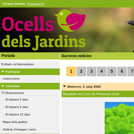
Visitant Anònim
[Participa-hi]
Portada
Darreres notícies
Entitats col·laboradores
1
2
3
4
5
6
7
Participar
-
Instruccions
Consultar
dimecres, 3. juny 2026
Observacions
Resultats del Cens de Primavera 2026
-
El darrers 2 dies
-
El darrers 5 dies
-
El darrers 15 dies
-
Mapa dels jardins
-
Galeria d'imatges i sons