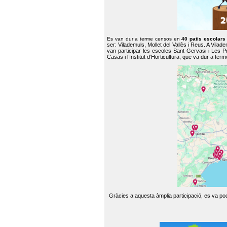
Es van dur a terme censos en
40 patis escolar
ser: Vilademuls, Mollet del Vallès i Reus. A Vilad
van participar les escoles Sant Gervasi i Les P
Casas i l’Institut d’Horticultura, que va dur a te
Gràcies a aquesta àmplia participació, es va pode