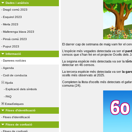
Dades i anàlisis
-
Dragó comú 2023
-
Esquirol 2023
-
Merla 2023
-
Mallerenga blava 2023
-
Pinsà comú 2023
El darrer cap de setmana de maig vam fer el cens
-
Puput 2023
L'espècie més vegades detectada va ser el
par
Informació
censos que s'han fet en el projecte Ocells dels
-
Darreres notícies
La segona espècie més detectada va ser la
tórt
detectar en 46 censos.
-
Agenda
La tercera espècie més detectada va ser
la gar
ocells més observats al 2025.
-
Codi de conducta
Completen la llista d'ocells més detectats el gafar
Ajuda
comuna (24).
-
Explicació dels símbols
-
FAQ
Estadístiques
Fitxes d'identificació
-
Fitxes d'identificació
Fitxes de confusió
-
Fitxes de confusió