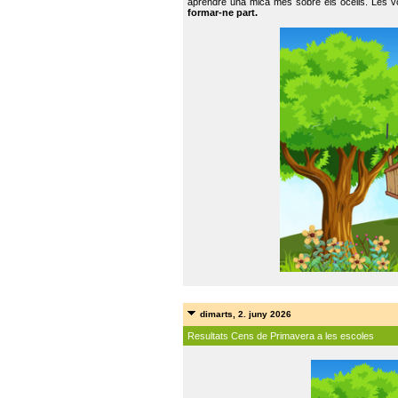
aprendre una mica més sobre els ocells. Les vo
formar-ne part.
dimarts, 2. juny 2026
Resultats Cens de Primavera a les escoles