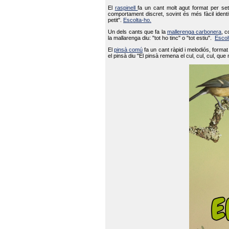
El
raspinell
fa un cant molt agut format per set
comportament discret, sovint és més fàcil ident
petit".
Escolta-ho.
Un dels cants que fa la
mallerenga carbonera
, c
la mallarenga diu: "tot ho tinc" o "tot estiu".
Escol
El
pinsà comú
fa un cant ràpid i melodiós, forma
el pinsà diu "El pinsà remena el cul, cul, cul, que 