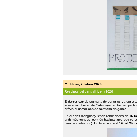
dilluns, 2. febrer 2026
Resultats del cens d'hivern 2026
El darrer cap de setmana de gener es va dur a te
educatius d’arreu de Catalunya també han participat
prèvia al darrer cap de setmana de gener.
En el cens d’enguany s'han rebut dades de
76 m
amb més censos, com és habitual atès que és la
censos cadascun). En total, entre el
19 i el 25 