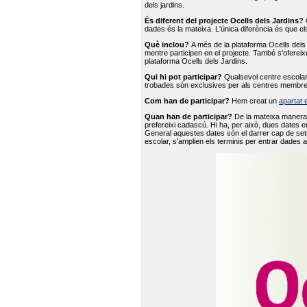
dels jardins.
És diferent del projecte Ocells dels Jardins?
O
dades és la mateixa. L'única diferència és que e
Què inclou?
A més de la plataforma Ocells dels 
mentre participen en el projecte. També s'ofereix
plataforma Ocells dels Jardins.
Qui hi pot participar?
Qualsevol centre escolar 
trobades són exclusives per als centres membre
Com han de participar?
Hem creat un
apartat 
Quan han de participar?
De la mateixa manera 
prefereixi cadascú. Hi ha, per això, dues dates e
General aquestes dates són el darrer cap de setm
escolar, s'amplien els terminis per entrar dades