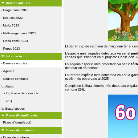
Dades i anàlisis
-
Dragó comú 2023
-
Esquirol 2023
-
Merla 2023
-
Mallerenga blava 2023
-
Pinsà comú 2023
El darrer cap de setmana de maig vam fer el cens
-
Puput 2023
L'espècie més vegades detectada va ser el
par
Informació
censos que s'han fet en el projecte Ocells dels
-
Darreres notícies
La segona espècie més detectada va ser la
tórt
detectar en 46 censos.
-
Agenda
La tercera espècie més detectada va ser
la gar
ocells més observats al 2025.
-
Codi de conducta
Completen la llista d'ocells més detectats el gafar
Ajuda
comuna (24).
-
Explicació dels símbols
-
FAQ
Estadístiques
Fitxes d'identificació
-
Fitxes d'identificació
Fitxes de confusió
-
Fitxes de confusió