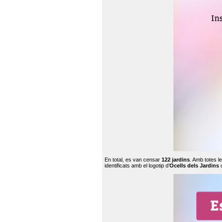
En total, es van censar
122 jardins
. Amb totes l
identificats amb el logotip d’
Ocells dels Jardins
c