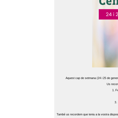
Aquest cap de setmana (24 i 25 de gener) 
Us recor
1. F
3.
També us recordem que teniu a la vostra disposi