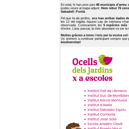
En total, hi han pres part
48 municipis d’arreu 
podeu veure al mapa adjunt.
Hem rebut 76 cen
Sabadell
i
Fortià
.
Pel que fa als jardins,
ens han arribat dades d
les 12 del migdia. Aquest cap de setmana s’han
observada. Curiosament, les
5 espècies més 
d’ordre. L’any passat, la més abundant va ser la
Moltes gràcies a totes i tots per la vostra col
Us animem a continuar participant sempre que
biodiversitat!