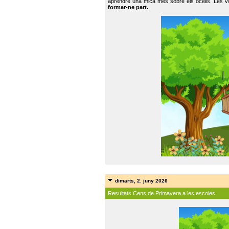
aprendre una mica més sobre els ocells. Les vo
formar-ne part.
dimarts, 2. juny 2026
Resultats Cens de Primavera a les escoles