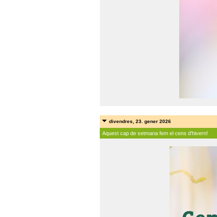
divendres, 23. gener 2026
Aquest cap de setmana fem el cens d'hivern!