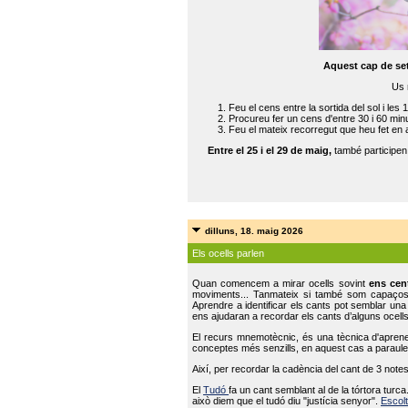
Aquest cap de se
Us 
Feu el cens entre la sortida del sol i les 
Procureu fer un cens d'entre 30 i 60 min
Feu el mateix recorregut que heu fet en 
Entre el 25 i el 29 de maig,
també participe
dilluns, 18. maig 2026
Els ocells parlen
Quan comencem a mirar ocells sovint
ens cen
moviments... Tanmateix si també som capaço
Aprendre a identificar els cants pot semblar una
ens ajudaran a recordar els cants d’alguns ocells
El recurs mnemotècnic, és una tècnica d'aprene
conceptes més senzills, en aquest cas a paraules
Així, per recordar la cadència del cant de 3 note
El
Tudó
fa un cant semblant al de la tórtora tur
això diem que el tudó diu "justícia senyor".
Escolt