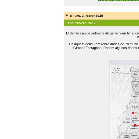
dilluns, 3. febrer 2025
Cens d'hivern 2025
El darrer cap de setmana de gener vam fer el ce
v
En aquest cens vam rebre dades de 78 municip
Girona i Tarragona. Rebem algunes dades de 