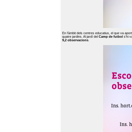
En l’àmbit dels centres educatius, el que va apor
quatre jardins. Al jardí del
Camp de futbol
s’hi v
9,2 observacions
.