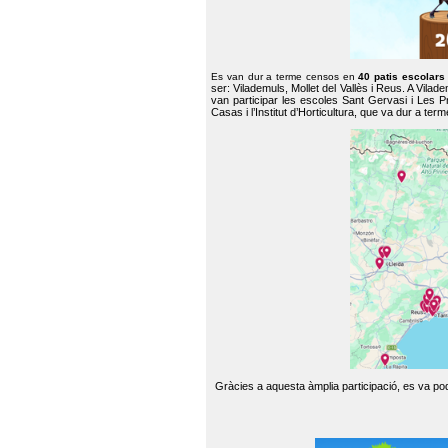
Es van dur a terme censos en
40 patis escolar
ser: Vilademuls, Mollet del Vallès i Reus. A Vilad
van participar les escoles Sant Gervasi i Les P
Casas i l’Institut d’Horticultura, que va dur a te
Gràcies a aquesta àmplia participació, es va pode