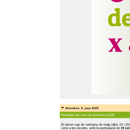
divendres, 6. juny 2025
Resultats del cens de primavera 2025
El darrer cap de setmana de maig (dies 24 i 25)
cens a les escoles, amb la participació de
19 ce