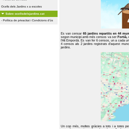
Ocells dels Jardins x a escoles
Sobre ocellsdelsjardins.cat
-
Política de privacitat i Condicions d'ús
Es van censar
65 jardins repartits en 44 mun
segon municipi amb més censos va ser
Fortià,
l'Alt Empordà. Es van fer 6 censos, un a cada u
4 censos als 2 jardins registrats d'aquest mun
jardins.
Un cop més, moltes gràcies a tots i a totes pe