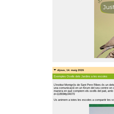
dijous, 14. maig 2026
Exemples Ocells dels Jardins a les escoles
L’Institut Montgrós de Sant Pere Ribes és un del
una comunicació en un fòrum del seu centre on do
manera en què comptem els ocells del pati, amb 
d=11869#p34070
Us animem a totes les escoles a compartir les vo