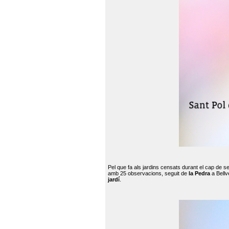
Pel que fa als jardins censats durant el cap de 
amb 25 observacions, seguit de
la Pedra
a Bellv
jardí
.