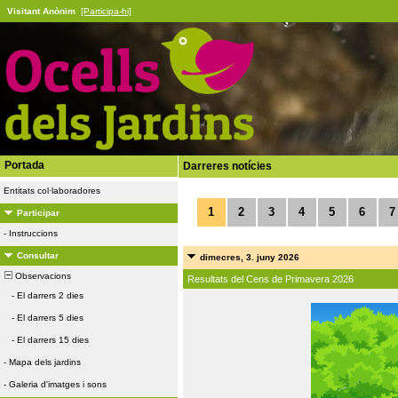
Visitant Anònim
[Participa-hi]
Portada
Darreres notícies
Entitats col·laboradores
1
2
3
4
5
6
7
Participar
-
Instruccions
Consultar
dimecres, 3. juny 2026
Observacions
Resultats del Cens de Primavera 2026
-
El darrers 2 dies
-
El darrers 5 dies
-
El darrers 15 dies
-
Mapa dels jardins
-
Galeria d'imatges i sons