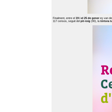
Finalment, entre el
19 i el 25 de gener
es van de
117 censos, seguit del
pit-roig
(90), la
tórtora t