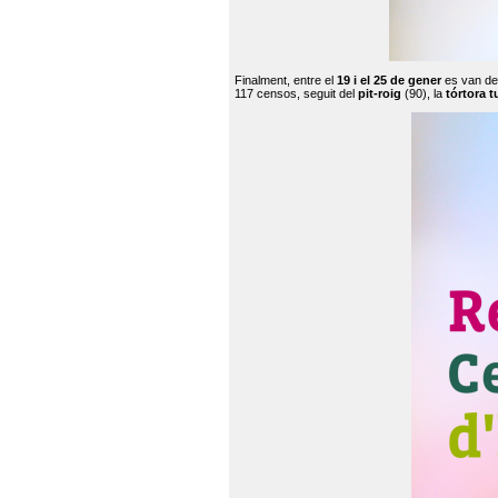
Finalment, entre el
19 i el 25 de gener
es van de
117 censos, seguit del
pit-roig
(90), la
tórtora t