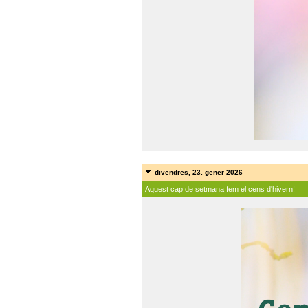
divendres, 23. gener 2026
Aquest cap de setmana fem el cens d'hivern!