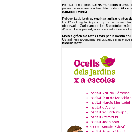
En total, hi han pres part
48 municipis d’arreu 
podeu veure al mapa adjunt.
Hem rebut 76 cen
Sabadell
i
Fortià
.
Pel que fa als jardins,
ens han arribat dades d
les 12 del migdia. Aquest cap de setmana s’han
observada. Curiosament, les
5 espècies més 
d’ordre. L’any passat, la més abundant va ser la
Moltes gràcies a totes i tots per la vostra col
Us animem a continuar participant sempre que
biodiversitat!