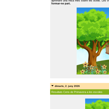
aprendre una mica més sobre els ocells. Les vo
formar-ne part.
dimarts, 2. juny 2026
Resultats Cens de Primavera a les escoles