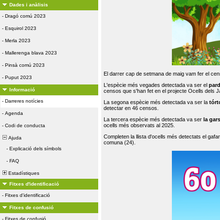
Dades i anàlisis
-
Dragó comú 2023
-
Esquirol 2023
-
Merla 2023
-
Mallerenga blava 2023
-
Pinsà comú 2023
El darrer cap de setmana de maig vam fer el cens
-
Puput 2023
L'espècie més vegades detectada va ser el
par
Informació
censos que s'han fet en el projecte Ocells dels
-
Darreres notícies
La segona espècie més detectada va ser la
tórt
detectar en 46 censos.
-
Agenda
La tercera espècie més detectada va ser
la gar
ocells més observats al 2025.
-
Codi de conducta
Completen la llista d'ocells més detectats el gafar
Ajuda
comuna (24).
-
Explicació dels símbols
-
FAQ
Estadístiques
Fitxes d'identificació
-
Fitxes d'identificació
Fitxes de confusió
-
Fitxes de confusió