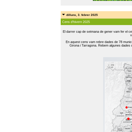
dilluns, 3. febrer 2025
Cens d'hivern 2025
El darrer cap de setmana de gener vam fer el ce
v
En aquest cens vam rebre dades de 78 municip
Girona i Tarragona. Rebem algunes dades de 