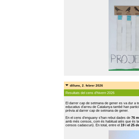
dilluns, 2. febrer 2026
Resultats del cens d'hivern 2026
El darrer cap de setmana de gener es va dur a te
educatius d’arreu de Catalunya també han participat
prèvia al darrer cap de setmana de gener.
En el cens d’enguany s'han rebut dades de
76 m
amb més censos, com és habitual atès que és la
censos cadascun). En total, entre el
19 i el 25 