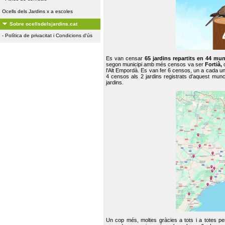
Ocells dels Jardins x a escoles
Sobre ocellsdelsjardins.cat
-
Política de privacitat i Condicions d'ús
Es van censar
65 jardins repartits en 44 mun
segon municipi amb més censos va ser
Fortià,
l'Alt Empordà. Es van fer 6 censos, un a cada u
4 censos als 2 jardins registrats d'aquest mun
jardins.
Un cop més, moltes gràcies a tots i a totes pe