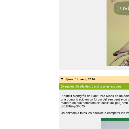
dijous, 14. maig 2026
Exemples Ocells dels Jardins a les escoles
L’Institut Montgrós de Sant Pere Ribes és un del
una comunicació en un fòrum del seu centre on do
manera en què comptem els ocells del pati, amb 
d=11869#p34070
Us animem a totes les escoles a compartir les vo