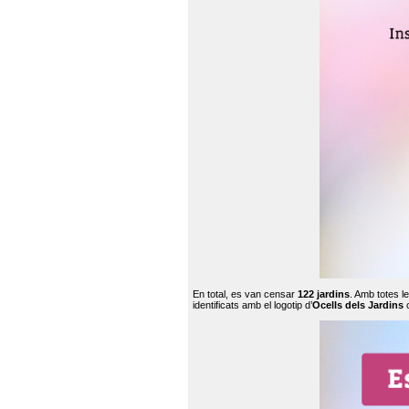
En total, es van censar
122 jardins
. Amb totes l
identificats amb el logotip d’
Ocells dels Jardins
c