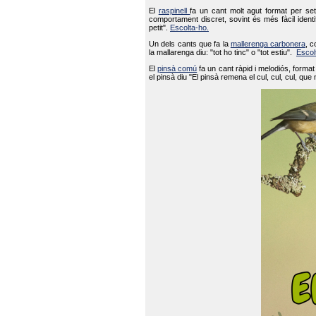
El
raspinell
fa un cant molt agut format per set
comportament discret, sovint és més fàcil ident
petit".
Escolta-ho.
Un dels cants que fa la
mallerenga carbonera
, c
la mallarenga diu: "tot ho tinc" o "tot estiu".
Escol
El
pinsà comú
fa un cant ràpid i melodiós, forma
el pinsà diu "El pinsà remena el cul, cul, cul, que 