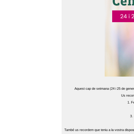
Aquest cap de setmana (24 i 25 de gener) 
Us recor
1. F
3.
També us recordem que teniu a la vostra disposi