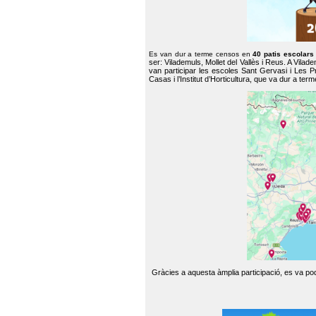
Es van dur a terme censos en
40 patis escolar
ser: Vilademuls, Mollet del Vallès i Reus. A Vilad
van participar les escoles Sant Gervasi i Les P
Casas i l’Institut d’Horticultura, que va dur a te
Gràcies a aquesta àmplia participació, es va pode