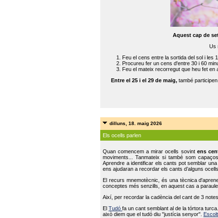
Aquest cap de se
Us 
Feu el cens entre la sortida del sol i les 
Procureu fer un cens d'entre 30 i 60 min
Feu el mateix recorregut que heu fet en 
Entre el 25 i el 29 de maig,
també participe
dilluns, 18. maig 2026
Els ocells parlen
Quan comencem a mirar ocells sovint
ens cen
moviments... Tanmateix si també som capaço
Aprendre a identificar els cants pot semblar una
ens ajudaran a recordar els cants d’alguns ocells
El recurs mnemotècnic, és una tècnica d'aprene
conceptes més senzills, en aquest cas a paraules
Així, per recordar la cadència del cant de 3 note
El
Tudó
fa un cant semblant al de la tórtora tur
això diem que el tudó diu "justícia senyor".
Escolt