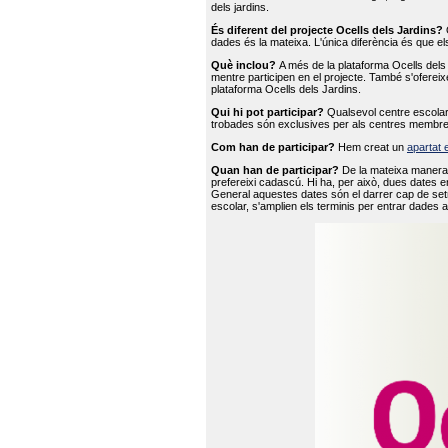
dels jardins.
És diferent del projecte Ocells dels Jardins?
O
dades és la mateixa. L'única diferència és que e
Què inclou?
A més de la plataforma Ocells dels 
mentre participen en el projecte. També s'ofereix
plataforma Ocells dels Jardins.
Qui hi pot participar?
Qualsevol centre escolar 
trobades són exclusives per als centres membre
Com han de participar?
Hem creat un
apartat 
Quan han de participar?
De la mateixa manera 
prefereixi cadascú. Hi ha, per això, dues dates e
General aquestes dates són el darrer cap de setm
escolar, s'amplien els terminis per entrar dades