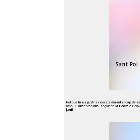
Pel que fa als jardins censats durant el cap de 
amb 25 observacions, seguit de
la Pedra
a Bellv
jardí
.