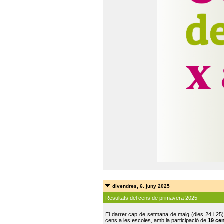
divendres, 6. juny 2025
Resultats del cens de primavera 2025
El darrer cap de setmana de maig (dies 24 i 25)
cens a les escoles, amb la participació de
19 ce