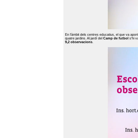
En l’àmbit dels centres educatius, el que va apor
quatre jardins. Al jardí del
Camp de futbol
s’hi v
9,2 observacions
.