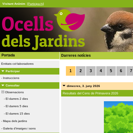
Visitant Anònim
[Participa-hi]
Portada
Darreres notícies
Entitats col·laboradores
1
2
3
4
5
6
7
Participar
-
Instruccions
Consultar
dimecres, 3. juny 2026
Observacions
Resultats del Cens de Primavera 2026
-
El darrers 2 dies
-
El darrers 5 dies
-
El darrers 15 dies
-
Mapa dels jardins
-
Galeria d'imatges i sons