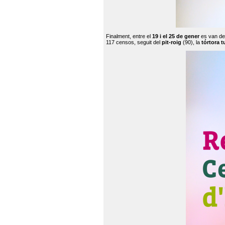
Finalment, entre el
19 i el 25 de gener
es van de
117 censos, seguit del
pit-roig
(90), la
tórtora t