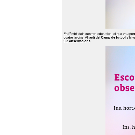
En l’àmbit dels centres educatius, el que va apor
quatre jardins. Al jardí del
Camp de futbol
s’hi v
9,2 observacions
.