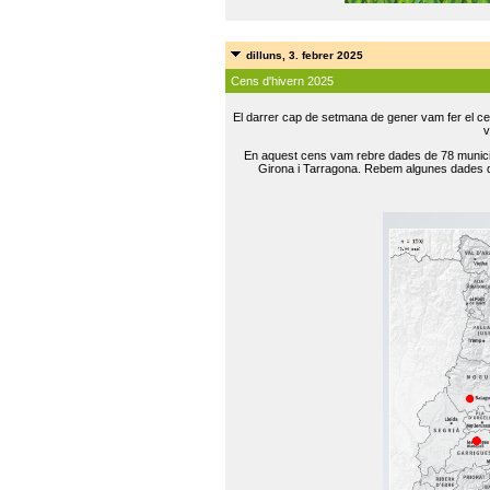
dilluns, 3. febrer 2025
Cens d'hivern 2025
El darrer cap de setmana de gener vam fer el ce
v
En aquest cens vam rebre dades de 78 municip
Girona i Tarragona. Rebem algunes dades de 