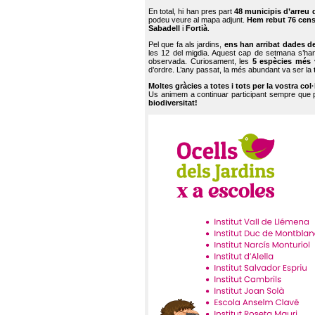
En total, hi han pres part
48 municipis d’arreu 
podeu veure al mapa adjunt.
Hem rebut 76 cen
Sabadell
i
Fortià
.
Pel que fa als jardins,
ens han arribat dades d
les 12 del migdia. Aquest cap de setmana s’han
observada. Curiosament, les
5 espècies més 
d’ordre. L’any passat, la més abundant va ser la
Moltes gràcies a totes i tots per la vostra col
Us animem a continuar participant sempre que
biodiversitat!