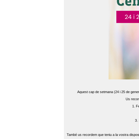
Aquest cap de setmana (24 i 25 de gener) 
Us recor
1. F
3.
També us recordem que teniu a la vostra disposi