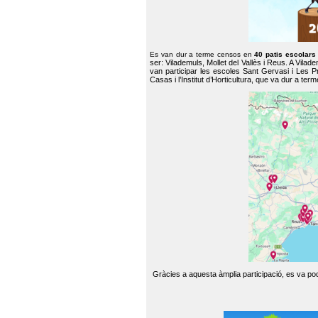
Es van dur a terme censos en
40 patis escolar
ser: Vilademuls, Mollet del Vallès i Reus. A Vilad
van participar les escoles Sant Gervasi i Les P
Casas i l’Institut d’Horticultura, que va dur a te
Gràcies a aquesta àmplia participació, es va pode