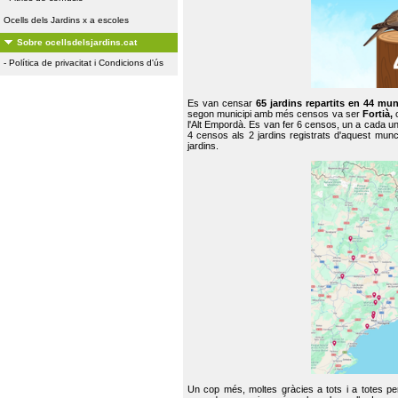
Ocells dels Jardins x a escoles
Sobre ocellsdelsjardins.cat
-
Política de privacitat i Condicions d'ús
Es van censar
65 jardins repartits en 44 mun
segon municipi amb més censos va ser
Fortià,
l'Alt Empordà. Es van fer 6 censos, un a cada u
4 censos als 2 jardins registrats d'aquest mun
jardins.
Un cop més, moltes gràcies a tots i a totes pe