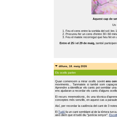
Aquest cap de se
Us 
Feu el cens entre la sortida del sol i les 
Procureu fer un cens d'entre 30 i 60 min
Feu el mateix recorregut que heu fet en 
Entre el 25 i el 29 de maig,
també participe
dilluns, 18. maig 2026
Els ocells parlen
Quan comencem a mirar ocells sovint
ens cen
moviments... Tanmateix si també som capaço
Aprendre a identificar els cants pot semblar una
ens ajudaran a recordar els cants d’alguns ocells
El recurs mnemotècnic, és una tècnica d'aprene
conceptes més senzills, en aquest cas a paraules
Així, per recordar la cadència del cant de 3 note
El
Tudó
fa un cant semblant al de la tórtora tur
això diem que el tudó diu "justícia senyor".
Escolt