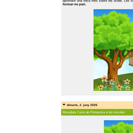
aprendre una mica més sobre els ocells. Les vo
formar-ne part.
dimarts, 2. juny 2026
Resultats Cens de Primavera a les escoles