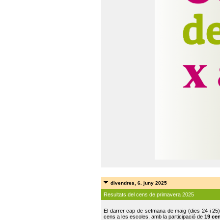
divendres, 6. juny 2025
Resultats del cens de primavera 2025
El darrer cap de setmana de maig (dies 24 i 25)
cens a les escoles, amb la participació de
19 ce