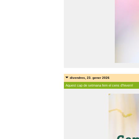
divendres, 23. gener 2026
Aquest cap de setmana fem el cens d'hivern!