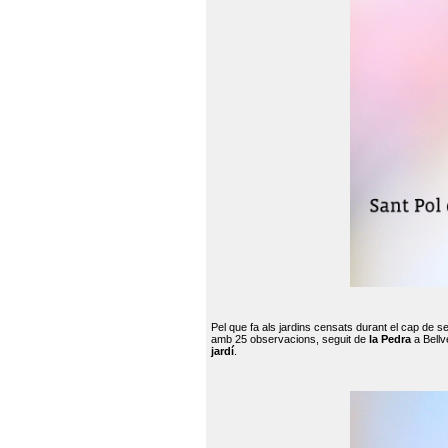
Pel que fa als jardins censats durant el cap de 
amb 25 observacions, seguit de
la Pedra
a Bellv
jardí
.