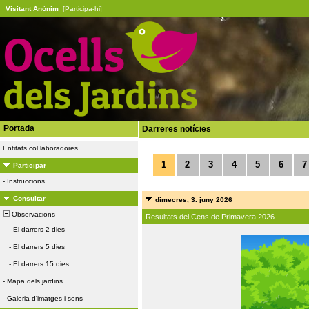
Visitant Anònim
[Participa-hi]
Portada
Darreres notícies
Entitats col·laboradores
1
2
3
4
5
6
7
Participar
-
Instruccions
Consultar
dimecres, 3. juny 2026
Observacions
Resultats del Cens de Primavera 2026
-
El darrers 2 dies
-
El darrers 5 dies
-
El darrers 15 dies
-
Mapa dels jardins
-
Galeria d'imatges i sons