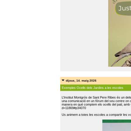
dijous, 14. maig 2026
Exemples Ocells dels Jardins a les escoles
L’Institut Montgrós de Sant Pere Ribes és un del
una comunicació en un fòrum del seu centre on do
manera en què comptem els ocells del pati, amb 
d=11869#p34070
Us animem a totes les escoles a compartir les vo