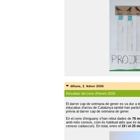
dilluns, 2. febrer 2026
Resultats del cens d'hivern 2026
El darrer cap de setmana de gener es va dur a te
educatius d’arreu de Catalunya també han participat
prèvia al darrer cap de setmana de gener.
En el cens d’enguany s'han rebut dades de
76 m
amb més censos, com és habitual atès que és la
censos cadascun). En total, entre el
19 i el 25 