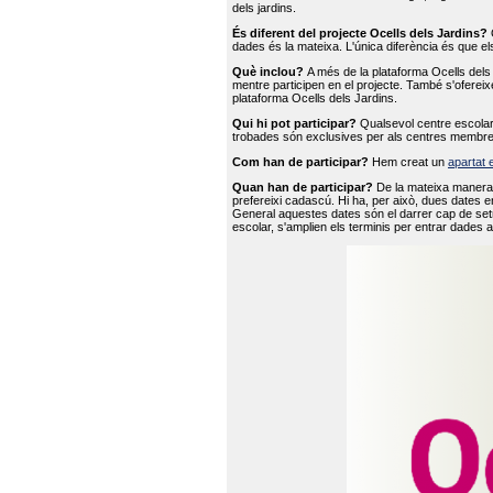
dels jardins.
És diferent del projecte Ocells dels Jardins?
O
dades és la mateixa. L'única diferència és que e
Què inclou?
A més de la plataforma Ocells dels 
mentre participen en el projecte. També s'ofereix
plataforma Ocells dels Jardins.
Qui hi pot participar?
Qualsevol centre escolar 
trobades són exclusives per als centres membre
Com han de participar?
Hem creat un
apartat 
Quan han de participar?
De la mateixa manera 
prefereixi cadascú. Hi ha, per això, dues dates e
General aquestes dates són el darrer cap de setm
escolar, s'amplien els terminis per entrar dades