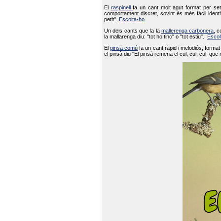
El
raspinell
fa un cant molt agut format per set
comportament discret, sovint és més fàcil ident
petit".
Escolta-ho.
Un dels cants que fa la
mallerenga carbonera
, c
la mallarenga diu: "tot ho tinc" o "tot estiu".
Escol
El
pinsà comú
fa un cant ràpid i melodiós, forma
el pinsà diu "El pinsà remena el cul, cul, cul, que 