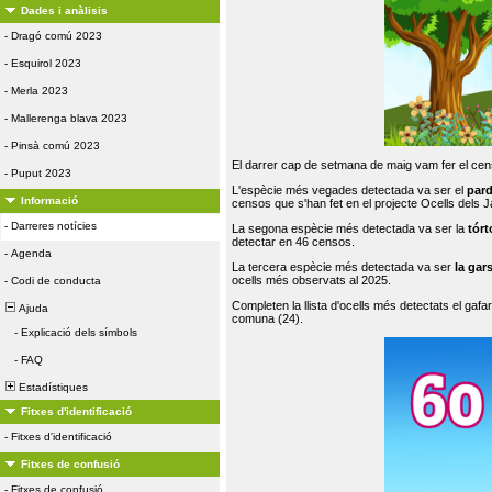
Dades i anàlisis
-
Dragó comú 2023
-
Esquirol 2023
-
Merla 2023
-
Mallerenga blava 2023
-
Pinsà comú 2023
El darrer cap de setmana de maig vam fer el cens
-
Puput 2023
L'espècie més vegades detectada va ser el
par
Informació
censos que s'han fet en el projecte Ocells dels
-
Darreres notícies
La segona espècie més detectada va ser la
tórt
detectar en 46 censos.
-
Agenda
La tercera espècie més detectada va ser
la gar
ocells més observats al 2025.
-
Codi de conducta
Completen la llista d'ocells més detectats el gafar
Ajuda
comuna (24).
-
Explicació dels símbols
-
FAQ
Estadístiques
Fitxes d'identificació
-
Fitxes d'identificació
Fitxes de confusió
-
Fitxes de confusió