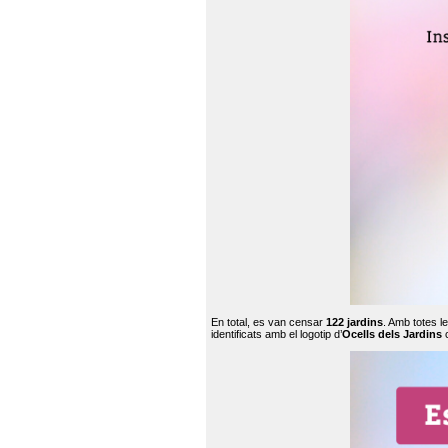
En total, es van censar
122 jardins
. Amb totes l
identificats amb el logotip d’
Ocells dels Jardins
c