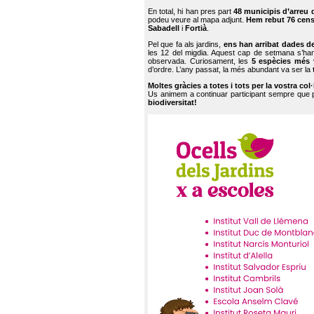
En total, hi han pres part
48 municipis d’arreu 
podeu veure al mapa adjunt.
Hem rebut 76 cen
Sabadell
i
Fortià
.
Pel que fa als jardins,
ens han arribat dades d
les 12 del migdia. Aquest cap de setmana s’han
observada. Curiosament, les
5 espècies més 
d’ordre. L’any passat, la més abundant va ser la
Moltes gràcies a totes i tots per la vostra col
Us animem a continuar participant sempre que
biodiversitat!