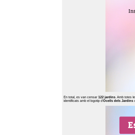
En total, es van censar
122 jardins
. Amb totes l
identificats amb el logotip d’
Ocells dels Jardins
c