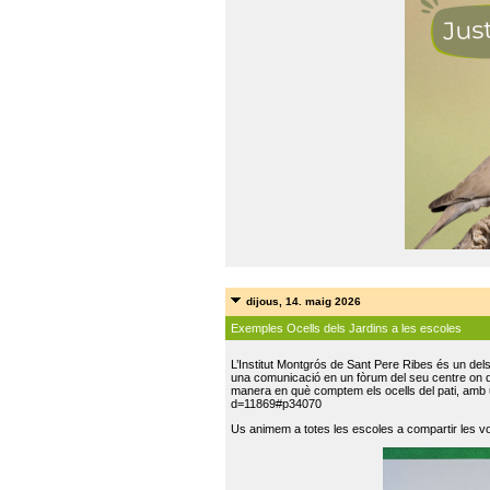
dijous, 14. maig 2026
Exemples Ocells dels Jardins a les escoles
L’Institut Montgrós de Sant Pere Ribes és un del
una comunicació en un fòrum del seu centre on do
manera en què comptem els ocells del pati, amb 
d=11869#p34070
Us animem a totes les escoles a compartir les vo