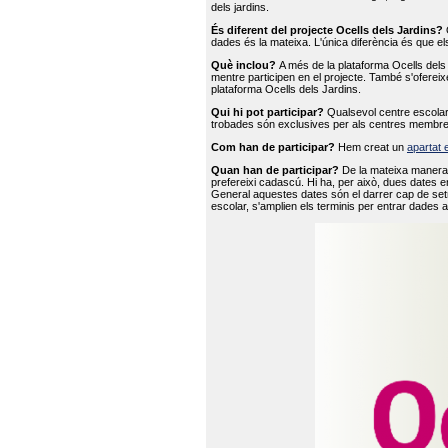
dels jardins.
És diferent del projecte Ocells dels Jardins?
O
dades és la mateixa. L'única diferència és que e
Què inclou?
A més de la plataforma Ocells dels 
mentre participen en el projecte. També s'ofereix
plataforma Ocells dels Jardins.
Qui hi pot participar?
Qualsevol centre escolar 
trobades són exclusives per als centres membre
Com han de participar?
Hem creat un
apartat 
Quan han de participar?
De la mateixa manera 
prefereixi cadascú. Hi ha, per això, dues dates e
General aquestes dates són el darrer cap de setm
escolar, s'amplien els terminis per entrar dades