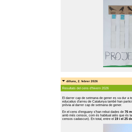
dilluns, 2. febrer 2026
Resultats del cens d'hivern 2026
El darrer cap de setmana de gener es va dur a te
educatius d’arreu de Catalunya també han participat
prèvia al darrer cap de setmana de gener.
En el cens d’enguany s'han rebut dades de
76 m
amb més censos, com és habitual atès que és la
censos cadascun). En total, entre el
19 i el 25 