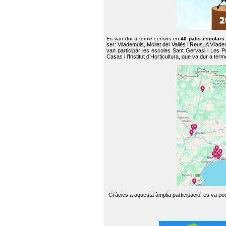
Es van dur a terme censos en
40 patis escolar
ser: Vilademuls, Mollet del Vallès i Reus. A Vilad
van participar les escoles Sant Gervasi i Les P
Casas i l’Institut d’Horticultura, que va dur a te
Gràcies a aquesta àmplia participació, es va pode