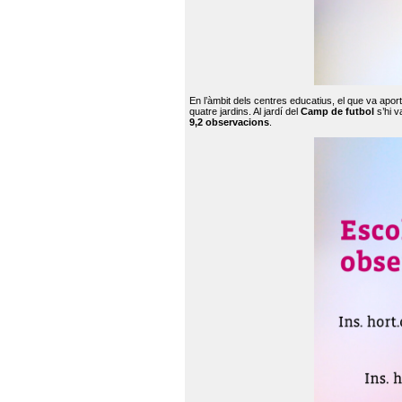
En l’àmbit dels centres educatius, el que va apor
quatre jardins. Al jardí del
Camp de futbol
s’hi v
9,2 observacions
.