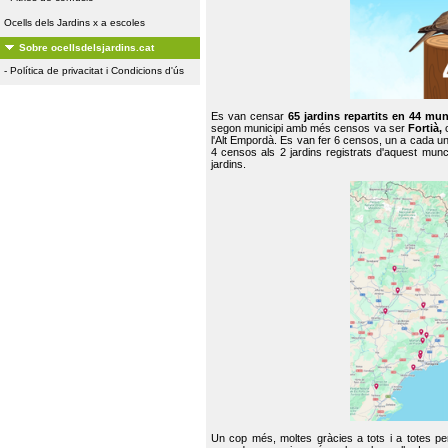
Ocells dels Jardins x a escoles
Sobre ocellsdelsjardins.cat
-
Política de privacitat i Condicions d'ús
Es van censar
65 jardins repartits en 44 mun
segon municipi amb més censos va ser
Fortià,
l'Alt Empordà. Es van fer 6 censos, un a cada u
4 censos als 2 jardins registrats d'aquest mun
jardins.
Un cop més, moltes gràcies a tots i a totes pe