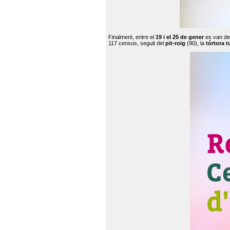
Finalment, entre el
19 i el 25 de gener
es van de
117 censos, seguit del
pit-roig
(90), la
tórtora t