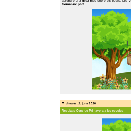
aprendre una mica més sobre els ocells. Les vo
formar-ne part.
dimarts, 2. juny 2026
Resultats Cens de Primavera a les escoles