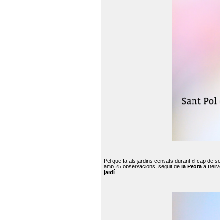
Pel que fa als jardins censats durant el cap de 
amb 25 observacions, seguit de
la Pedra
a Bellv
jardí
.