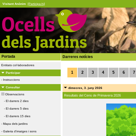
Visitant Anònim
[Participa-hi]
Portada
Darreres notícies
Entitats col·laboradores
1
2
3
4
5
6
7
Participar
-
Instruccions
Consultar
dimecres, 3. juny 2026
Observacions
Resultats del Cens de Primavera 2026
-
El darrers 2 dies
-
El darrers 5 dies
-
El darrers 15 dies
-
Mapa dels jardins
-
Galeria d'imatges i sons