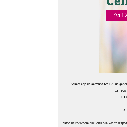
Aquest cap de setmana (24 i 25 de gener) 
Us recor
1. F
3.
També us recordem que teniu a la vostra disposi