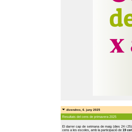
divendres, 6. juny 2025
Resultats del cens de primavera 2025
El darrer cap de setmana de maig (dies 24 i 25)
cens a les escoles, amb la participació de
19 ce