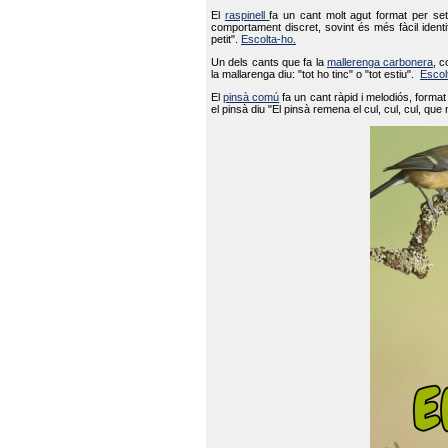
El
raspinell
fa un cant molt agut format per set
comportament discret, sovint és més fàcil ident
petit".
Escolta-ho.
Un dels cants que fa la
mallerenga carbonera
, c
la mallarenga diu: "tot ho tinc" o "tot estiu".
Escol
El
pinsà comú
fa un cant ràpid i melodiós, forma
el pinsà diu "El pinsà remena el cul, cul, cul, que 