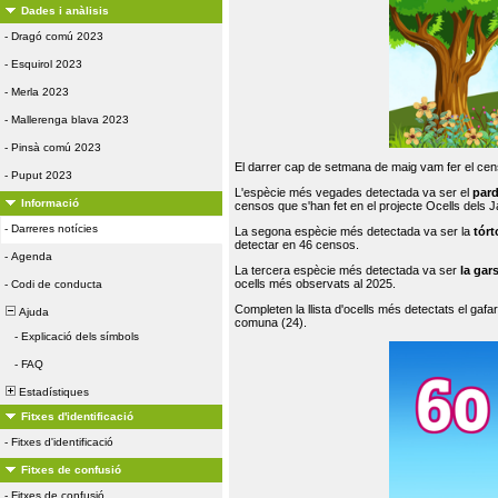
Dades i anàlisis
-
Dragó comú 2023
-
Esquirol 2023
-
Merla 2023
-
Mallerenga blava 2023
-
Pinsà comú 2023
El darrer cap de setmana de maig vam fer el cens
-
Puput 2023
L'espècie més vegades detectada va ser el
par
Informació
censos que s'han fet en el projecte Ocells dels
-
Darreres notícies
La segona espècie més detectada va ser la
tórt
detectar en 46 censos.
-
Agenda
La tercera espècie més detectada va ser
la gar
ocells més observats al 2025.
-
Codi de conducta
Completen la llista d'ocells més detectats el gafar
Ajuda
comuna (24).
-
Explicació dels símbols
-
FAQ
Estadístiques
Fitxes d'identificació
-
Fitxes d'identificació
Fitxes de confusió
-
Fitxes de confusió