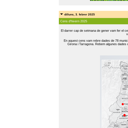
dilluns, 3. febrer 2025
Cens d'hivern 2025
El darrer cap de setmana de gener vam fer el ce
v
En aquest cens vam rebre dades de 78 municip
Girona i Tarragona. Rebem algunes dades de 