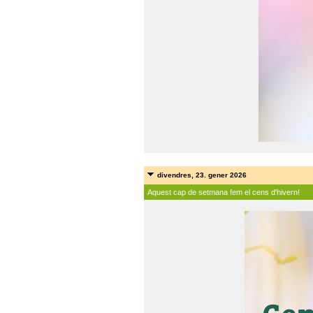
divendres, 23. gener 2026
Aquest cap de setmana fem el cens d'hivern!