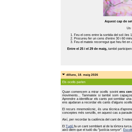
Aquest cap de se
Us 
Feu el cens entre la sortida del sol i les 
Procureu fer un cens d'entre 30 i 60 min
Feu el mateix recorregut que heu fet en 
Entre el 25 i el 29 de maig,
també participe
dilluns, 18. maig 2026
Els ocells parlen
Quan comencem a mirar ocells sovint
ens cen
moviments... Tanmateix si també som capaço
Aprendre a identificar els cants pot semblar una
ens ajudaran a recordar els cants d’alguns ocells
El recurs mnemotècnic, és una tècnica d'aprene
conceptes més senzills, en aquest cas a paraules
Així, per recordar la cadència del cant de 3 note
El
Tudó
fa un cant semblant al de la tórtora tur
això diem que el tudó diu "justícia senyor".
Escolt