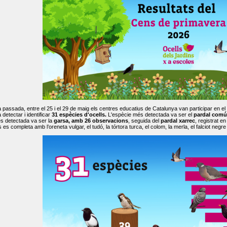
passada, entre el 25 i el 29 de maig els centres educatius de Catalunya van participar en el
 detectar i identificar
31 espècies d'ocells.
L'espècie més detectada va ser el
pardal comú
s detectada va ser la
garsa, amb 26 observacions
, seguida del
pardal xarrec
, registrat 
es completa amb l’oreneta vulgar, el tudó, la tórtora turca, el colom, la merla, el falciot negre