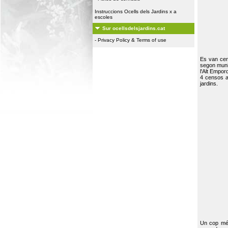
Instruccions Ocells dels Jardins x a
escoles
Sur ocellsdelsjardins.cat
-
Privacy Policy & Terms of use
Es van ce
segon muni
l'Alt Empor
4 censos a
jardins.
Un cop més