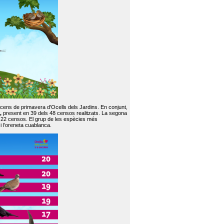
 cens de primavera d'Ocells dels Jardins. En conjunt,
,
present en 39 dels 48 censos realitzats. La segona
en 22 censos. El grup de les espècies més
 i l’oreneta cuablanca.