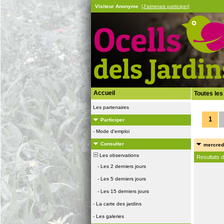
Visiteur Anonyme
[J'aimerais participer]
Accueil
Toutes les
Les partenaires
1
Participer
-
Mode d'emploi
Consulter
mercredi
Les observations
Resultats 
-
Les 2 derniers jours
-
Les 5 derniers jours
-
Les 15 derniers jours
-
La carte des jardins
-
Les galeries