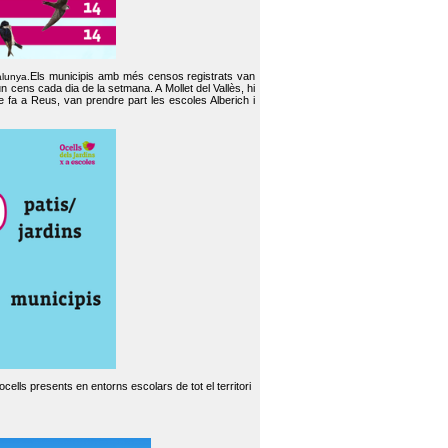
Els municipis amb més censos registrats van
alunya.
un cens cada dia de la setmana. A Mollet del Vallès, hi
e fa a Reus, van prendre part les escoles Alberich i
cells presents en entorns escolars de tot el territori