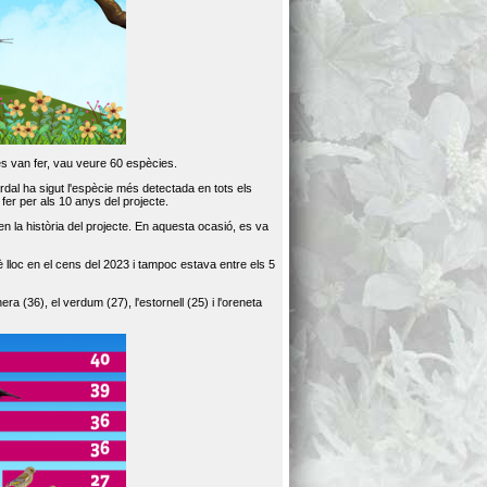
es van fer, vau veure 60 espècies.
dal ha sigut l'espècie més detectada en tots els
er per als 10 anys del projecte.
 la història del projecte. En aquesta ocasió, es va
loc en el cens del 2023 i tampoc estava entre els 5
ra (36), el verdum (27), l'estornell (25) i l'oreneta