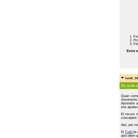
Feu
Pro
Feu
Entre e
lundi, 1
Els ocells 
Quan come
moviments
Aprendre a 
ens ajudara
El recurs 
conceptes m
Així, per r
El
Tudó
fa 
això diem q