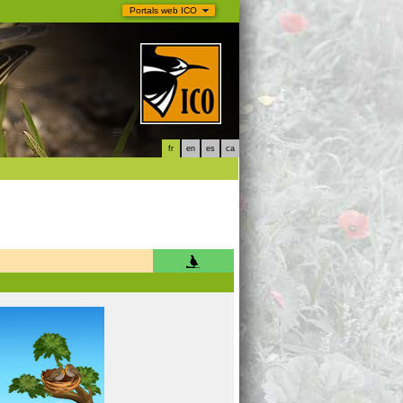
Portals web ICO
fr
en
es
ca