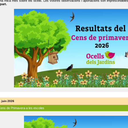
na mica més sobre els ocells. Les vostres observacions i aportacions són imprescindibles
part.
. juin 2026
Cens de Primavera a les escoles