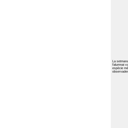
La setmana 
l'alumnat va
espècie mé
observades 