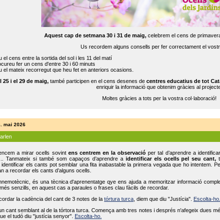
Aquest cap de setmana 30 i 31 de maig,
celebrem el cens de primavera
Us recordem alguns consells per fer correctament el vost
 el cens entre la sortida del sol i les 11 del matí
cureu fer un cens d'entre 30 i 60 minuts
 el mateix recorregut que heu fet en anteriors ocasions.
l 25 i el 29 de maig,
també participen en el cens desenes de
centres educatius de tot Cat
enriquir la informació que obtenim gràcies al projecte
Moltes gràcies a tots per la vostra col·laboració!
8. mai 2026
parlen
ncem a mirar ocells sovint
ens centrem en la observació
per tal d’aprendre a identifica
... Tanmateix si també som capaços d’aprendre a
identificar els ocells pel seu cant,
t
identificar els cants pot semblar una fita inabastable la primera vegada que ho intentem. P
n a recordar els cants d’alguns ocells.
mnemotècnic, és una tècnica d'aprenentatge qye ens ajuda a memoritzar informació complexa
és senzills, en aquest cas a paraules o frases clau fàcils de recordar.
ecordar la cadència del cant de 3 notes de la
tórtura turca
, diem que diu "Justícia".
Escolta-ho
un cant semblant al de la tórtora turca. Comença amb tres notes i després n'afegeix dues mé
ue el tudó diu "justícia senyor".
Escolta-ho.