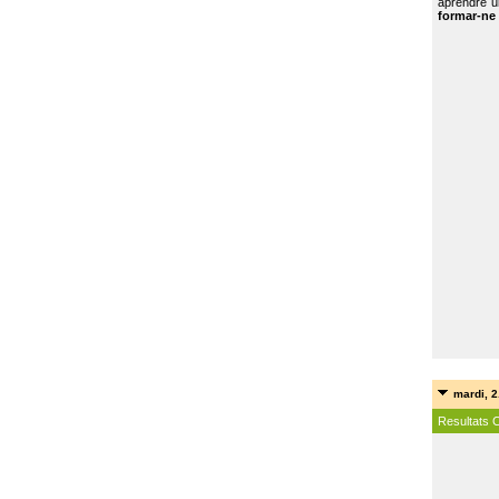
aprendre u
formar-ne 
mardi, 2
Resultats 