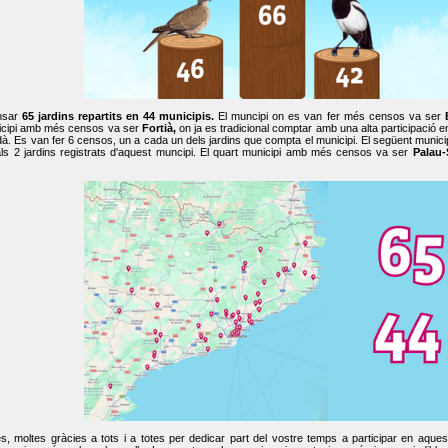
nsar
65 jardins repartits en 44 municipis.
El muncipi on es van fer més censos va ser
cipi amb més censos va ser
Fortià,
on ja es tradicional comptar amb una alta participació 
dà. Es van fer 6 censos, un a cada un dels jardins que compta el municipi. El següent mun
ls 2 jardins registrats d'aquest muncipi. El quart municipi amb més censos va ser
Palau-
, moltes gràcies a tots i a totes per dedicar part del vostre temps a participar en aque