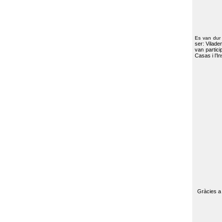
Es van dur
ser: Vilade
van partici
Casas i l’I
Gràcies a 