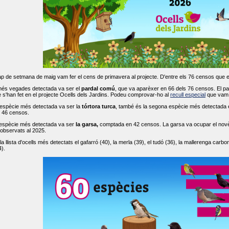
ap de setmana de maig vam fer el cens de primavera al projecte. D'entre els 76 censos que 
més vegades detectada va ser el
pardal comú
, que va aparèxer en 66 dels 76 censos. El par
s'han fet en el projecte Ocells dels Jardins. Podeu comprovar-ho al
recull especial
que vam f
espècie més detectada va ser la
tórtora turca
, també és la segona espècie més detectada en
n 46 censos.
 espècie més detectada va ser
la garsa,
comptada en 42 censos. La garsa va ocupar el novè l
 observats al 2025.
 llista d'ocells més detectats el gafarró (40), la merla (39), el tudó (36), la mallerenga carbone
).