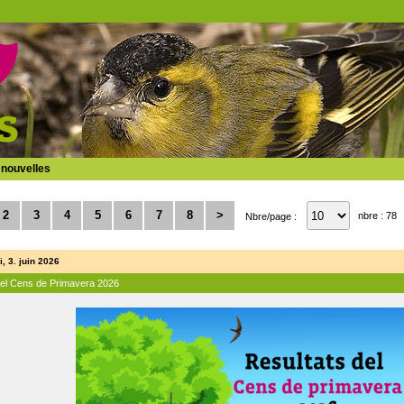
 nouvelles
2
3
4
5
6
7
8
>
nbre : 78
Nbre/page :
, 3. juin 2026
del Cens de Primavera 2026