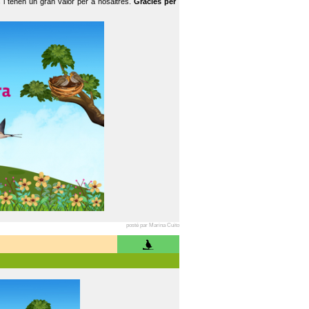
 i tenen un gran valor per a nosaltres.
Gràcies per
posté par Marina Cuito