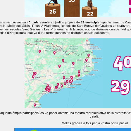
 a terme censos en
40 patis escolars
i jardins propers de
29 municipis
repartits arreu de Cat
muls, Mollet del Vallès i Reus. A Vilademuls, l’escola de Sant Esteve de Guialbes va realitzar 
par les escoles Sant Gervasi i Les Pruneres, amb la implicació de diversos cursos. Pel qu
nstitut d’Horticultura, que va dur a terme censos en diferents espais del centre.
aquesta àmplia participació, es va poder obtenir una mostra representativa de la diversitat d’o
català.
Moltes gràcies a tots per la vostra participació!