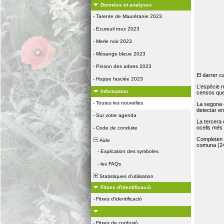
Données et analyses
-
Tarente de Maurétanie 2023
-
Ecureuil roux 2023
-
Merle noir 2023
-
Mésange bleue 2023
-
Pinson des arbres 2023
El darrer c
-
Huppe fasciée 2023
L'espècie 
Information
censos que 
-
Toutes les nouvelles
La segona 
detectar e
-
Sur votre agenda
La tercera
ocells més
-
Code de conduite
Completen la
Aide
comuna (24
-
Explication des symboles
-
les FAQs
Statistiques d'utilisation
Fitxes d'identificació
-
Fitxes d'identificació
-
Fitxes de confusió