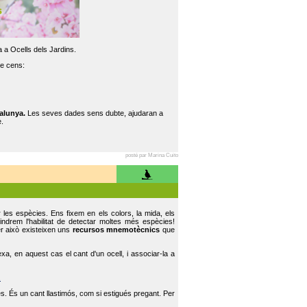
 a Ocells dels Jardins.
re cens:
alunya.
Les seves dades sens dubte, ajudaran a
.
posté par Marina Cuito
r les espècies. Ens fixem en els colors, la mida, els
indrem l'habilitat de detectar moltes més espècies!
er això existeixen uns
recursos mnemotècnics
que
, en aquest cas el cant d'un ocell, i associar-la a
.
s. És un cant llastimós, com si estigués pregant. Per