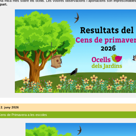
na mica més sobre els ocells. Les vostres observacions i aportacions són imprescindibles
part.
 2. juny 2026
Cens de Primavera a les escoles