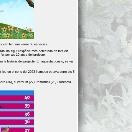
es van fer, vau veure 60 espècies.
dal ha sigut l'espècie més detectada en tots els
er per als 10 anys del projecte.
 la història del projecte. En aquesta ocasió, es va
loc en el cens del 2023 i tampoc estava entre els 5
ra (36), el verdum (27), l'estornell (25) i l'oreneta