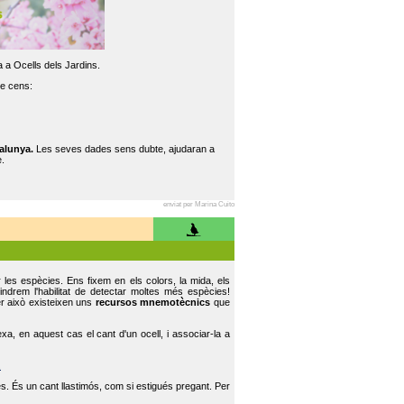
 a Ocells dels Jardins.
re cens:
alunya.
Les seves dades sens dubte, ajudaran a
.
enviat per Marina Cuito
r les espècies. Ens fixem en els colors, la mida, els
indrem l'habilitat de detectar moltes més espècies!
er això existeixen uns
recursos mnemotècnics
que
, en aquest cas el cant d'un ocell, i associar-la a
.
s. És un cant llastimós, com si estigués pregant. Per