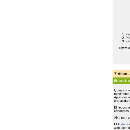
Feu
Pro
Feu
Entre e
dilluns,
Els ocells 
Quan come
moviments
Aprendre a 
ens ajudara
El recurs 
conceptes m
Així, per r
El
Tudó
fa 
això diem q