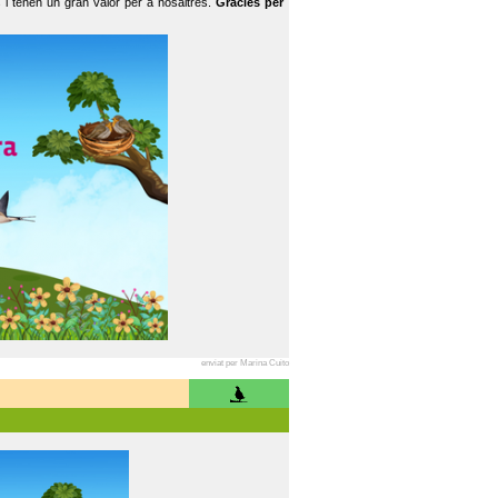
 i tenen un gran valor per a nosaltres.
Gràcies per
enviat per Marina Cuito