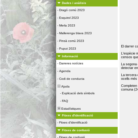
Dades i anàlisis
-
Dragó comú 2023
-
Esquirol 2023
-
Merla 2023
-
Mallerenga blava 2023
-
Pinsà comú 2023
El darrer c
-
Puput 2023
L'espècie 
Informació
censos que 
-
Darreres notícies
La segona 
detectar e
-
Agenda
La tercera
ocells més
-
Codi de conducta
Completen la
Ajuda
comuna (24
-
Explicació dels símbols
-
FAQ
Estadístiques
Fitxes d'identificació
-
Fitxes d'identificació
Fitxes de confusió
-
Fitxes de confusió