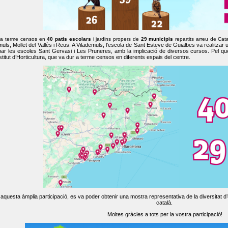
 a terme censos en
40 patis escolars
i jardins propers de
29 municipis
repartits arreu de Cat
muls, Mollet del Vallès i Reus. A Vilademuls, l’escola de Sant Esteve de Guialbes va realitzar 
par les escoles Sant Gervasi i Les Pruneres, amb la implicació de diversos cursos. Pel qu
nstitut d’Horticultura, que va dur a terme censos en diferents espais del centre.
aquesta àmplia participació, es va poder obtenir una mostra representativa de la diversitat d’o
català.
Moltes gràcies a tots per la vostra participació!