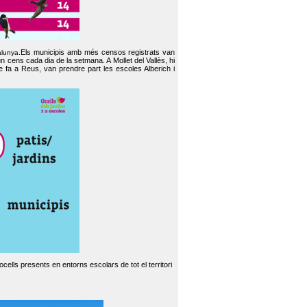
Els municipis amb més censos registrats van
alunya.
un cens cada dia de la setmana. A Mollet del Vallès, hi
e fa a Reus, van prendre part les escoles Alberich i
cells presents en entorns escolars de tot el territori