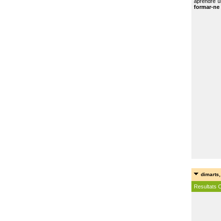
aprendre u
formar-ne 
dimarts,
Resultats 