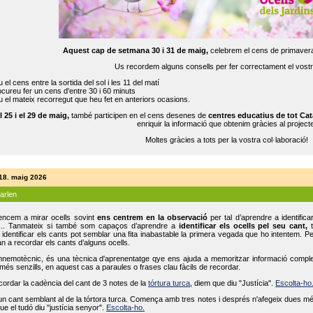
Aquest cap de setmana 30 i 31 de maig,
celebrem el cens de primavera
Us recordem alguns consells per fer correctament el vost
 el cens entre la sortida del sol i les 11 del matí
cureu fer un cens d'entre 30 i 60 minuts
 el mateix recorregut que heu fet en anteriors ocasions.
l 25 i el 29 de maig,
també participen en el cens desenes de
centres educatius de tot Cat
enriquir la informació que obtenim gràcies al projecte
Moltes gràcies a tots per la vostra col·laboració!
 18. maig 2026
parlen
ncem a mirar ocells sovint
ens centrem en la observació
per tal d’aprendre a identifica
... Tanmateix si també som capaços d’aprendre a
identificar els ocells pel seu cant,
t
identificar els cants pot semblar una fita inabastable la primera vegada que ho intentem. P
n a recordar els cants d’alguns ocells.
mnemotècnic, és una tècnica d'aprenentatge qye ens ajuda a memoritzar informació complexa
és senzills, en aquest cas a paraules o frases clau fàcils de recordar.
ecordar la cadència del cant de 3 notes de la
tórtura turca
, diem que diu "Justícia".
Escolta-ho
un cant semblant al de la tórtora turca. Comença amb tres notes i després n'afegeix dues mé
ue el tudó diu "justícia senyor".
Escolta-ho.