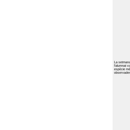
La setmana 
l'alumnat va
espècie mé
observades 