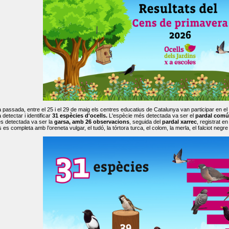
passada, entre el 25 i el 29 de maig els centres educatius de Catalunya van participar en el
 detectar i identificar
31 espècies d'ocells.
L'espècie més detectada va ser el
pardal comú
s detectada va ser la
garsa, amb 26 observacions
, seguida del
pardal xarrec
, registrat 
es completa amb l’oreneta vulgar, el tudó, la tórtora turca, el colom, la merla, el falciot negre