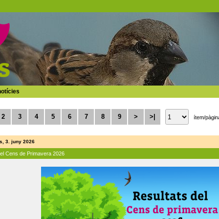
otícies
2
3
4
5
6
7
8
9
>
>|
ítem/pàgin
, 3. juny 2026
del Cens de Primavera 2026