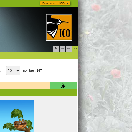
Portals web ICO
fr
en
es
ca
nombre : 147
a :