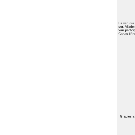
Es van dur
ser: Vilade
van partici
Casas i l’I
Gràcies a 