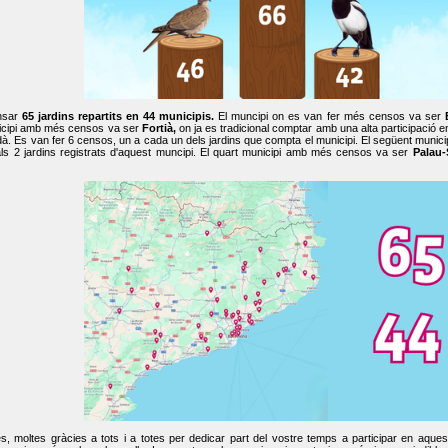
nsar
65 jardins repartits en 44 municipis.
El muncipi on es van fer més censos va ser
cipi amb més censos va ser
Fortià,
on ja es tradicional comptar amb una alta participació 
dà. Es van fer 6 censos, un a cada un dels jardins que compta el municipi. El següent mun
ls 2 jardins registrats d'aquest muncipi. El quart municipi amb més censos va ser
Palau-
, moltes gràcies a tots i a totes per dedicar part del vostre temps a participar en aque