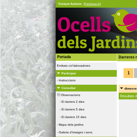
Visitant Anònim
[Participa-hi]
Portada
Darreres n
Entitats col·laboradores
1
Participar
-
Instruccions
Consultar
dimecres
Observacions
Resultats 
-
El darrers 2 dies
-
El darrers 5 dies
-
El darrers 15 dies
-
Mapa dels jardins
-
Galeria d'imatges i sons