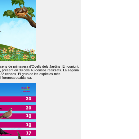
 cens de primavera d'Ocells dels Jardins. En conjunt,
,
present en 39 dels 48 censos realitzats. La segona
en 22 censos. El grup de les espècies més
 i l’oreneta cuablanca.