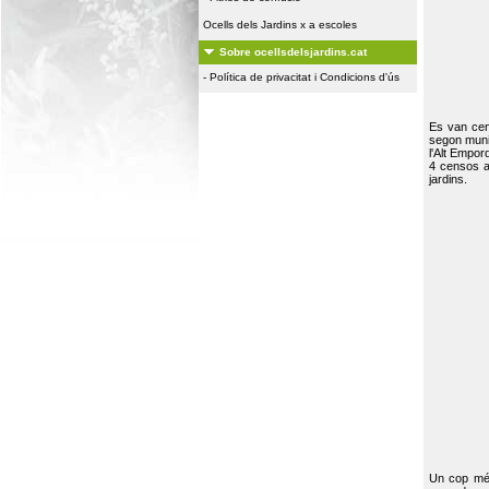
Ocells dels Jardins x a escoles
Sobre ocellsdelsjardins.cat
-
Política de privacitat i Condicions d'ús
Es van ce
segon muni
l'Alt Empor
4 censos a
jardins.
Un cop més