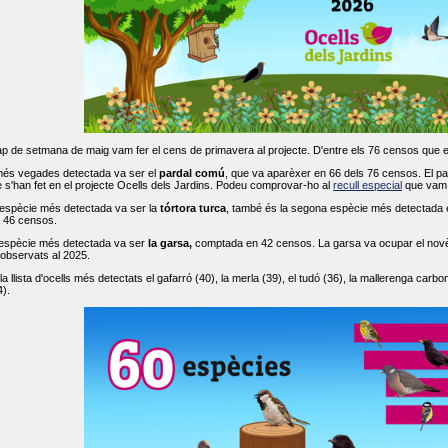
ap de setmana de maig vam fer el cens de primavera al projecte. D'entre els 76 censos que 
més vegades detectada va ser el
pardal comú
, que va aparèxer en 66 dels 76 censos. El par
s'han fet en el projecte Ocells dels Jardins. Podeu comprovar-ho al
recull especial
que vam f
espècie més detectada va ser la
tórtora turca
, també és la segona espècie més detectada en
n 46 censos.
 espècie més detectada va ser
la garsa,
comptada en 42 censos. La garsa va ocupar el novè l
 observats al 2025.
 llista d'ocells més detectats el gafarró (40), la merla (39), el tudó (36), la mallerenga carbone
).