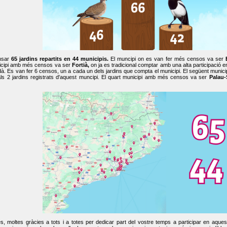
nsar
65 jardins repartits en 44 municipis.
El muncipi on es van fer més censos va ser
cipi amb més censos va ser
Fortià,
on ja es tradicional comptar amb una alta participació 
dà. Es van fer 6 censos, un a cada un dels jardins que compta el municipi. El següent mun
ls 2 jardins registrats d'aquest muncipi. El quart municipi amb més censos va ser
Palau-
, moltes gràcies a tots i a totes per dedicar part del vostre temps a participar en aque