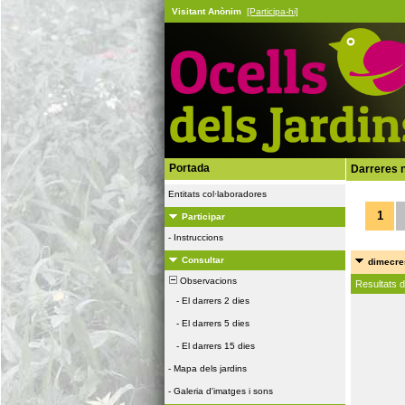
Visitant Anònim
[Participa-hi]
Portada
Darreres n
Entitats col·laboradores
1
Participar
-
Instruccions
Consultar
dimecres
Observacions
Resultats 
-
El darrers 2 dies
-
El darrers 5 dies
-
El darrers 15 dies
-
Mapa dels jardins
-
Galeria d'imatges i sons