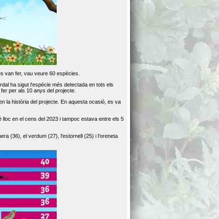
es van fer, vau veure 60 espècies.
dal ha sigut l'espècie més detectada en tots els
er per als 10 anys del projecte.
 la història del projecte. En aquesta ocasió, es va
loc en el cens del 2023 i tampoc estava entre els 5
ra (36), el verdum (27), l'estornell (25) i l'oreneta