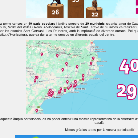
 a terme censos en
40 patis escolars
i jardins propers de
29 municipis
repartits arreu de Cat
muls, Mollet del Vallès i Reus. A Vilademuls, l’escola de Sant Esteve de Guialbes va realitzar 
par les escoles Sant Gervasi i Les Pruneres, amb la implicació de diversos cursos. Pel qu
nstitut d’Horticultura, que va dur a terme censos en diferents espais del centre.
aquesta àmplia participació, es va poder obtenir una mostra representativa de la diversitat d’o
català.
Moltes gràcies a tots per la vostra participació!