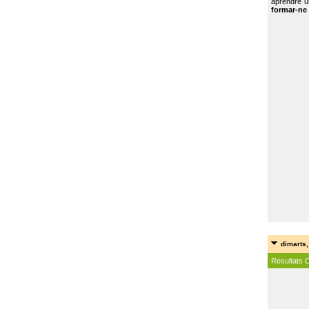
aprendre u
formar-ne 
dimarts,
Resultats 