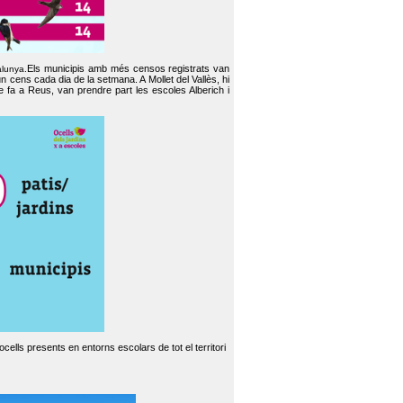
Els municipis amb més censos registrats van
alunya.
un cens cada dia de la setmana. A Mollet del Vallès, hi
e fa a Reus, van prendre part les escoles Alberich i
cells presents en entorns escolars de tot el territori