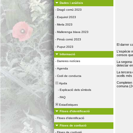
Dades i anàlisis
-
Dragó comú 2023
-
Esquirol 2023
-
Merla 2023
-
Mallerenga blava 2023
-
Pinsà comú 2023
El darrer c
-
Puput 2023
L'espècie 
Informació
censos que 
-
Darreres notícies
La segona 
detectar e
-
Agenda
La tercera
ocells més
-
Codi de conducta
Completen la
Ajuda
comuna (24
-
Explicació dels símbols
-
FAQ
Estadístiques
Fitxes d'identificació
-
Fitxes d'identificació
Fitxes de confusió
-
Fitxes de confusió