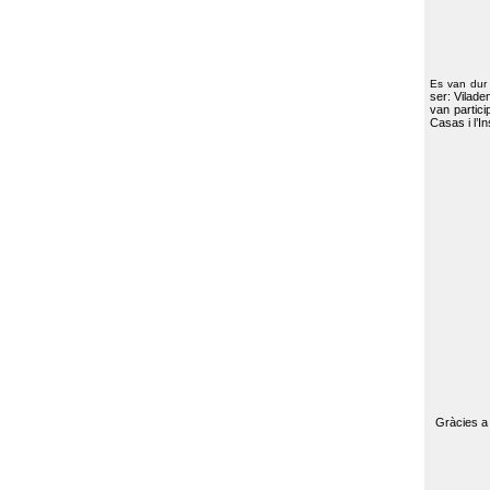
Es van dur
ser: Vilade
van partici
Casas i l’I
Gràcies a 