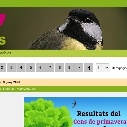
otícies
2
3
4
5
6
7
8
9
>
>|
ítem/pàgin
, 3. juny 2026
del Cens de Primavera 2026