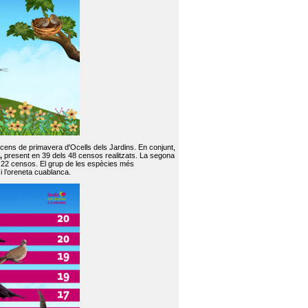
 cens de primavera d'Ocells dels Jardins. En conjunt,
,
present en 39 dels 48 censos realitzats. La segona
en 22 censos. El grup de les espècies més
 i l’oreneta cuablanca.