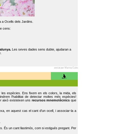
 a Ocells dels Jardins.
re cens:
alunya.
Les seves dades sens dubte, ajudaran a
.
enviat per Marina Cuito
r les espècies. Ens fixem en els colors, la mida, els
indrem l'habilitat de detectar moltes més espècies!
er això existeixen uns
recursos mnemotècnics
que
, en aquest cas el cant d'un ocell, i associar-la a
.
s. És un cant llastimós, com si estigués pregant. Per