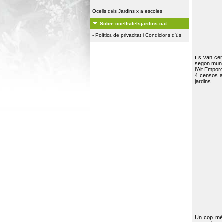
Ocells dels Jardins x a escoles
Sobre ocellsdelsjardins.cat
-
Política de privacitat i Condicions d'ús
Es van ce
segon muni
l'Alt Empor
4 censos a
jardins.
Un cop més