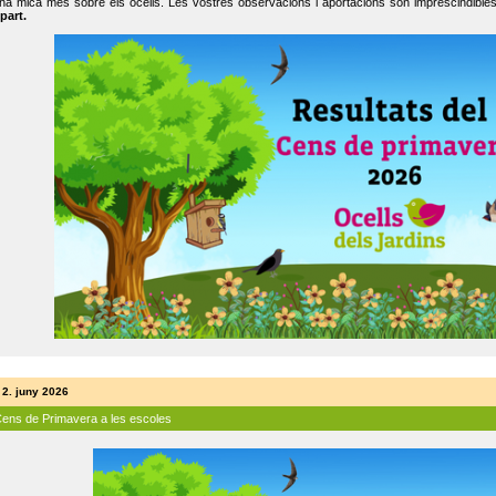
na mica més sobre els ocells. Les vostres observacions i aportacions són imprescindibles
part.
 2. juny 2026
Cens de Primavera a les escoles