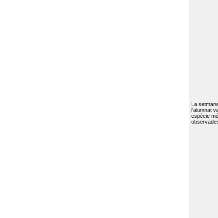
La setmana 
l'alumnat va
espècie mé
observades 