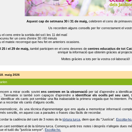
Aquest cap de setmana 30 i 31 de maig,
celebrem el cens de primavera
Us recordem alguns consells per fer correctament el vost
 el cens entre la sortida del sol i les 11 del matí
cureu fer un cens d'entre 30 i 60 minuts
 el mateix recorregut que heu fet en anteriors ocasions.
l 25 i el 29 de maig,
també participen en el cens desenes de
centres educatius de tot Cat
enriquir la informació que obtenim gràcies al projecte
Moltes gràcies a tots per la vostra col·laboració!
 18. maig 2026
parlen
ncem a mirar ocells sovint
ens centrem en la observació
per tal d’aprendre a identifica
... Tanmateix si també som capaços d’aprendre a
identificar els ocells pel seu cant,
t
identificar els cants pot semblar una fita inabastable la primera vegada que ho intentem. P
n a recordar els cants d’alguns ocells.
mnemotècnic, és una tècnica d'aprenentatge qye ens ajuda a memoritzar informació complexa
és senzills, en aquest cas a paraules o frases clau fàcils de recordar.
ecordar la cadència del cant de 3 notes de la
tórtura turca
, diem que diu "Justícia".
Escolta-ho
un cant semblant al de la tórtora turca. Comença amb tres notes i després n'afegeix dues mé
ue el tudó diu "justícia senyor".
Escolta-ho.