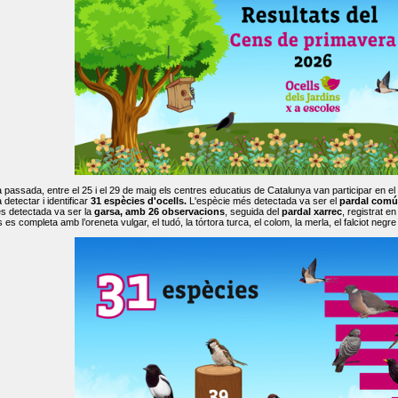
passada, entre el 25 i el 29 de maig els centres educatius de Catalunya van participar en el
 detectar i identificar
31 espècies d'ocells.
L'espècie més detectada va ser el
pardal comú
s detectada va ser la
garsa, amb 26 observacions
, seguida del
pardal xarrec
, registrat 
es completa amb l’oreneta vulgar, el tudó, la tórtora turca, el colom, la merla, el falciot negre