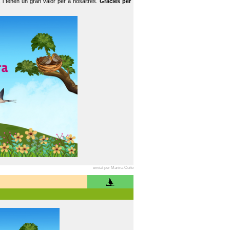
 i tenen un gran valor per a nosaltres.
Gràcies per
enviat per Marina Cuito