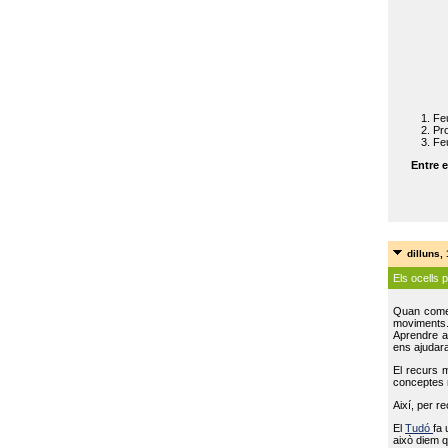
Feu
Pro
Feu
Entre e
dilluns,
Els ocells 
Quan come
moviments
Aprendre a 
ens ajudara
El recurs 
conceptes m
Així, per r
El
Tudó
fa 
això diem q