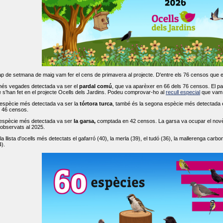
ap de setmana de maig vam fer el cens de primavera al projecte. D'entre els 76 censos que 
més vegades detectada va ser el
pardal comú
, que va aparèxer en 66 dels 76 censos. El par
s'han fet en el projecte Ocells dels Jardins. Podeu comprovar-ho al
recull especial
que vam f
espècie més detectada va ser la
tórtora turca
, també és la segona espècie més detectada en
n 46 censos.
 espècie més detectada va ser
la garsa,
comptada en 42 censos. La garsa va ocupar el novè l
 observats al 2025.
 llista d'ocells més detectats el gafarró (40), la merla (39), el tudó (36), la mallerenga carbone
).