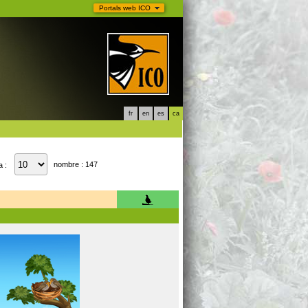
Portals web ICO
fr
en
es
ca
nombre : 147
a :