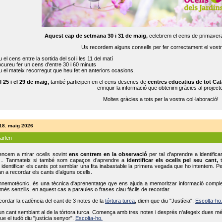
Aquest cap de setmana 30 i 31 de maig,
celebrem el cens de primavera
Us recordem alguns consells per fer correctament el vost
 el cens entre la sortida del sol i les 11 del matí
cureu fer un cens d'entre 30 i 60 minuts
 el mateix recorregut que heu fet en anteriors ocasions.
l 25 i el 29 de maig,
també participen en el cens desenes de
centres educatius de tot Cat
enriquir la informació que obtenim gràcies al projecte
Moltes gràcies a tots per la vostra col·laboració!
 18. maig 2026
parlen
ncem a mirar ocells sovint
ens centrem en la observació
per tal d’aprendre a identifica
... Tanmateix si també som capaços d’aprendre a
identificar els ocells pel seu cant,
t
identificar els cants pot semblar una fita inabastable la primera vegada que ho intentem. P
n a recordar els cants d’alguns ocells.
mnemotècnic, és una tècnica d'aprenentatge qye ens ajuda a memoritzar informació complexa
és senzills, en aquest cas a paraules o frases clau fàcils de recordar.
ecordar la cadència del cant de 3 notes de la
tórtura turca
, diem que diu "Justícia".
Escolta-ho
un cant semblant al de la tórtora turca. Comença amb tres notes i després n'afegeix dues mé
ue el tudó diu "justícia senyor".
Escolta-ho.