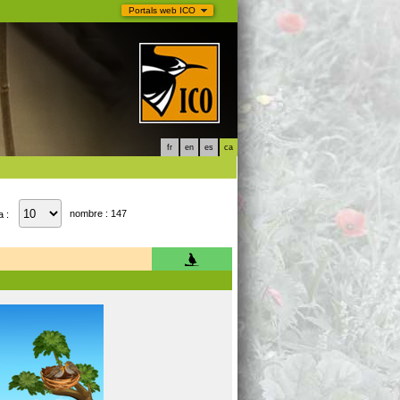
Portals web ICO
fr
en
es
ca
nombre : 147
a :