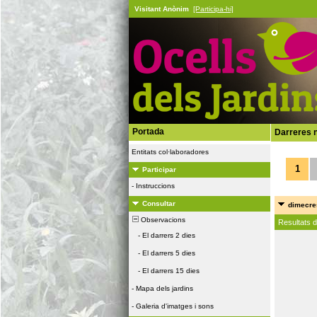
Visitant Anònim
[Participa-hi]
Portada
Darreres n
Entitats col·laboradores
1
Participar
-
Instruccions
Consultar
dimecres
Observacions
Resultats 
-
El darrers 2 dies
-
El darrers 5 dies
-
El darrers 15 dies
-
Mapa dels jardins
-
Galeria d'imatges i sons