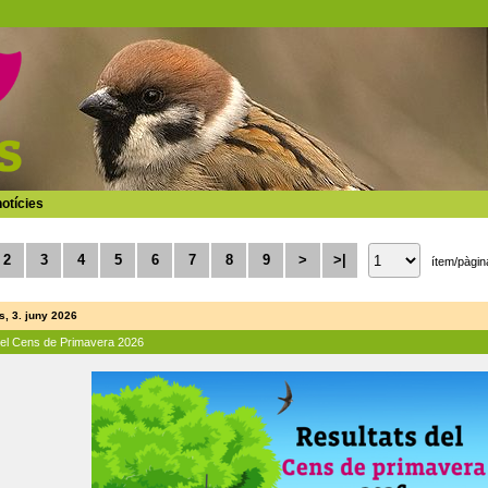
otícies
2
3
4
5
6
7
8
9
>
>|
ítem/pàgin
, 3. juny 2026
del Cens de Primavera 2026