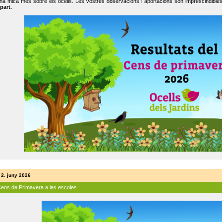
na mica més sobre els ocells. Les vostres observacions i aportacions són imprescindibles
part.
 2. juny 2026
Cens de Primavera a les escoles