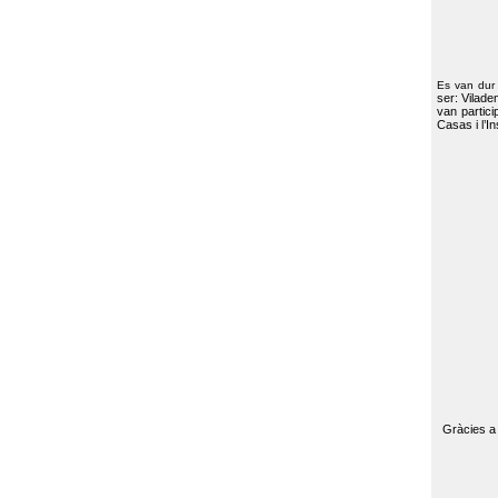
Es van dur
ser: Vilade
van partici
Casas i l’I
Gràcies a 