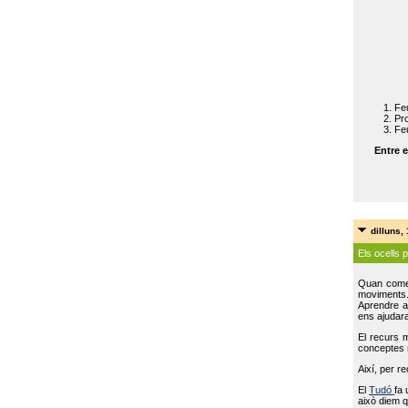
Feu
Pro
Feu
Entre e
dilluns,
Els ocells 
Quan come
moviments
Aprendre a 
ens ajudara
El recurs 
conceptes m
Així, per r
El
Tudó
fa 
això diem q