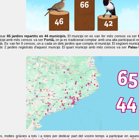
nsar
65 jardins repartits en 44 municipis.
El muncipi on es van fer més censos va ser
cipi amb més censos va ser
Fortià,
on ja es tradicional comptar amb una alta participació 
dà. Es van fer 6 censos, un a cada un dels jardins que compta el municipi. El següent mun
ls 2 jardins registrats d'aquest muncipi. El quart municipi amb més censos va ser
Palau-
, moltes gràcies a tots i a totes per dedicar part del vostre temps a participar en aque