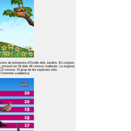
 cens de primavera d'Ocells dels Jardins. En conjunt,
,
present en 39 dels 48 censos realitzats. La segona
en 22 censos. El grup de les espècies més
 i l’oreneta cuablanca.