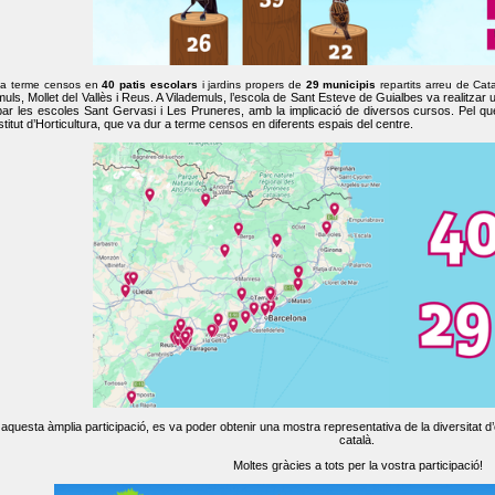
 a terme censos en
40 patis escolars
i jardins propers de
29 municipis
repartits arreu de Cat
muls, Mollet del Vallès i Reus. A Vilademuls, l’escola de Sant Esteve de Guialbes va realitzar 
par les escoles Sant Gervasi i Les Pruneres, amb la implicació de diversos cursos. Pel qu
nstitut d’Horticultura, que va dur a terme censos en diferents espais del centre.
aquesta àmplia participació, es va poder obtenir una mostra representativa de la diversitat d’o
català.
Moltes gràcies a tots per la vostra participació!