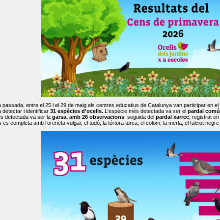
passada, entre el 25 i el 29 de maig els centres educatius de Catalunya van participar en el
 detectar i identificar
31 espècies d'ocells.
L'espècie més detectada va ser el
pardal comú
s detectada va ser la
garsa, amb 26 observacions
, seguida del
pardal xarrec
, registrat 
es completa amb l’oreneta vulgar, el tudó, la tórtora turca, el colom, la merla, el falciot negre