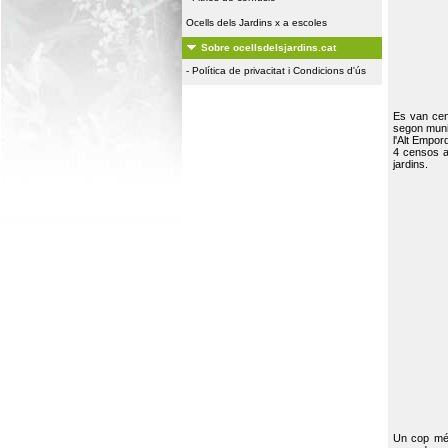
Ocells dels Jardins x a escoles
Sobre ocellsdelsjardins.cat
-
Política de privacitat i Condicions d'ús
Es van ce
segon muni
l'Alt Empor
4 censos a
jardins.
Un cop més