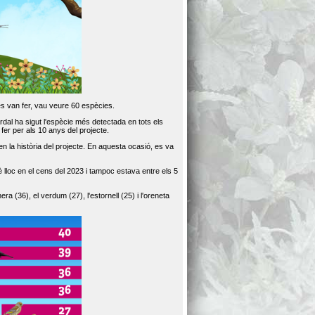
es van fer, vau veure 60 espècies.
dal ha sigut l'espècie més detectada en tots els
er per als 10 anys del projecte.
 la història del projecte. En aquesta ocasió, es va
loc en el cens del 2023 i tampoc estava entre els 5
ra (36), el verdum (27), l'estornell (25) i l'oreneta