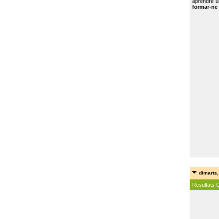
aprendre u
formar-ne 
dimarts,
Resultats 