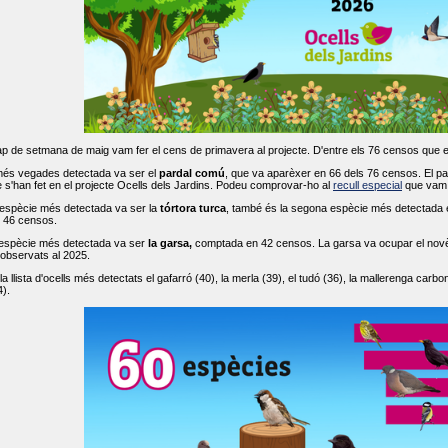
ap de setmana de maig vam fer el cens de primavera al projecte. D'entre els 76 censos que 
més vegades detectada va ser el
pardal comú
, que va aparèxer en 66 dels 76 censos. El par
s'han fet en el projecte Ocells dels Jardins. Podeu comprovar-ho al
recull especial
que vam f
espècie més detectada va ser la
tórtora turca
, també és la segona espècie més detectada en
n 46 censos.
 espècie més detectada va ser
la garsa,
comptada en 42 censos. La garsa va ocupar el novè l
 observats al 2025.
 llista d'ocells més detectats el gafarró (40), la merla (39), el tudó (36), la mallerenga carbone
).