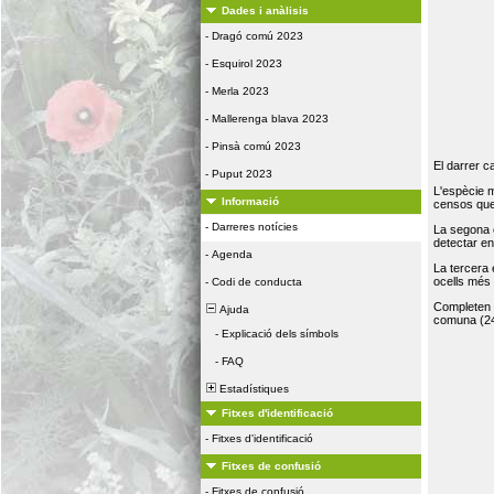
Dades i anàlisis
-
Dragó comú 2023
-
Esquirol 2023
-
Merla 2023
-
Mallerenga blava 2023
-
Pinsà comú 2023
El darrer c
-
Puput 2023
L'espècie 
Informació
censos que 
-
Darreres notícies
La segona 
detectar e
-
Agenda
La tercera
ocells més
-
Codi de conducta
Completen la
Ajuda
comuna (24
-
Explicació dels símbols
-
FAQ
Estadístiques
Fitxes d'identificació
-
Fitxes d'identificació
Fitxes de confusió
-
Fitxes de confusió