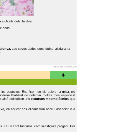
 a Ocells dels Jardins.
re cens:
alunya.
Les seves dades sens dubte, ajudaran a
.
enviat per Marina Cuito
r les espècies. Ens fixem en els colors, la mida, els
indrem l'habilitat de detectar moltes més espècies!
er això existeixen uns
recursos mnemotècnics
que
, en aquest cas el cant d'un ocell, i associar-la a
.
s. És un cant llastimós, com si estigués pregant. Per