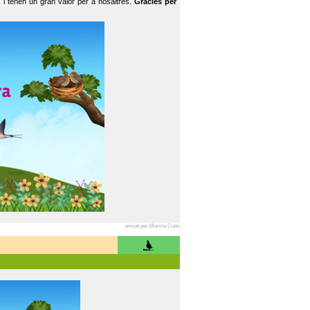
 i tenen un gran valor per a nosaltres.
Gràcies per
enviat per Marina Cuito