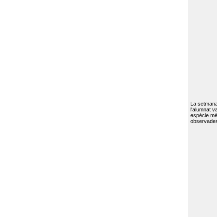
La setmana 
l'alumnat va
espècie mé
observades 