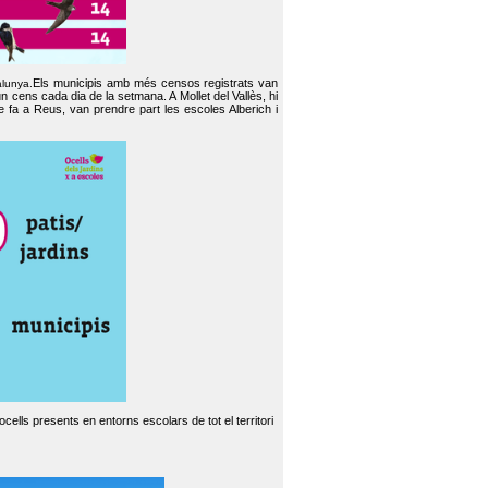
Els municipis amb més censos registrats van
alunya.
un cens cada dia de la setmana. A Mollet del Vallès, hi
e fa a Reus, van prendre part les escoles Alberich i
cells presents en entorns escolars de tot el territori