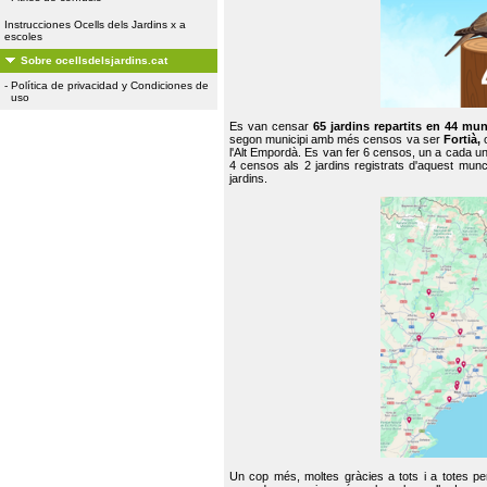
Instrucciones Ocells dels Jardins x a
escoles
Sobre ocellsdelsjardins.cat
-
Política de privacidad y Condiciones de
uso
Es van censar
65 jardins repartits en 44 mun
segon municipi amb més censos va ser
Fortià,
l'Alt Empordà. Es van fer 6 censos, un a cada u
4 censos als 2 jardins registrats d'aquest mun
jardins.
Un cop més, moltes gràcies a tots i a totes pe