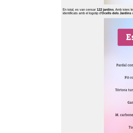
En total, es van censar
122 jardins
. Amb totes l
identificats amb el logotip d’
Ocells dels Jardins
c