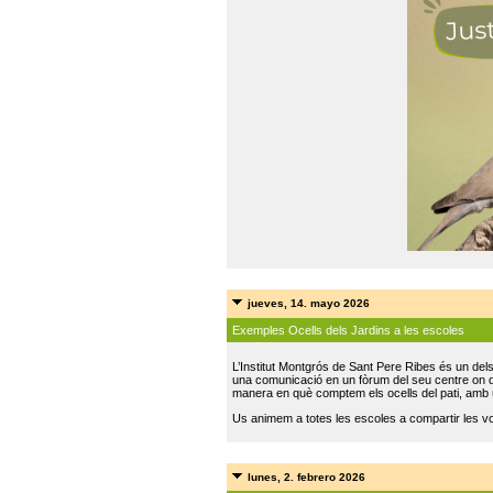
jueves, 14. mayo 2026
Exemples Ocells dels Jardins a les escoles
L’Institut Montgrós de Sant Pere Ribes és un del
una comunicació en un fòrum del seu centre on do
manera en què comptem els ocells del pati, amb 
Us animem a totes les escoles a compartir les vo
lunes, 2. febrero 2026