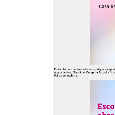
En l’àmbit dels centres educatius, el que va apor
quatre jardins. Al jardí del
Camp de futbol
s’hi v
9,2 observacions
.