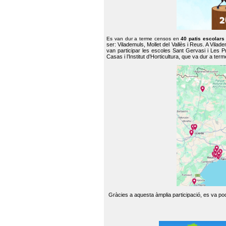
Es van dur a terme censos en
40 patis escolar
ser: Vilademuls, Mollet del Vallès i Reus. A Vilad
van participar les escoles Sant Gervasi i Les P
Casas i l’Institut d’Horticultura, que va dur a te
Gràcies a aquesta àmplia participació, es va pode