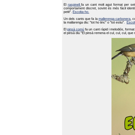
El
raspinell
fa un cant molt agut format per set
comportament discret, sovint és més fàcil ident
petit".
Escolta-ho.
Un dels cants que fa la
mallerenga carbonera
, c
la mallarenga diu: "tot ho tinc" o "tot estiu".
Escol
El
pinsà comú
fa un cant ràpid i melodiós, forma
el pinsà diu "El pinsà remena el cul, cul, cul, que 