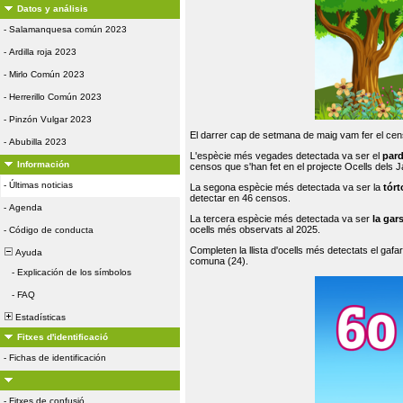
Datos y análisis
-
Salamanquesa común 2023
-
Ardilla roja 2023
-
Mirlo Común 2023
-
Herrerillo Común 2023
-
Pinzón Vulgar 2023
El darrer cap de setmana de maig vam fer el cens
-
Abubilla 2023
L'espècie més vegades detectada va ser el
par
Información
censos que s'han fet en el projecte Ocells dels
-
Últimas noticias
La segona espècie més detectada va ser la
tórt
detectar en 46 censos.
-
Agenda
La tercera espècie més detectada va ser
la gar
ocells més observats al 2025.
-
Código de conducta
Completen la llista d'ocells més detectats el gafar
Ayuda
comuna (24).
-
Explicación de los símbolos
-
FAQ
Estadísticas
Fitxes d'identificació
-
Fichas de identificación
-
Fitxes de confusió