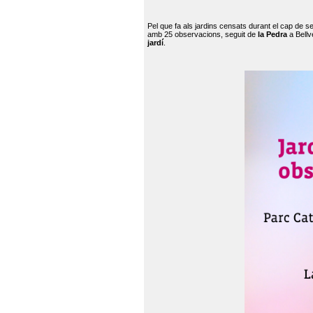
Pel que fa als jardins censats durant el cap de 
amb 25 observacions, seguit de
la Pedra
a Bellv
jardí
.