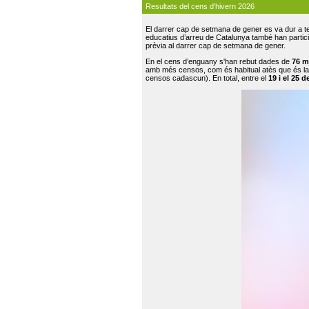
Resultats del cens d'hivern 2026
El darrer cap de setmana de gener es va dur a te
educatius d’arreu de Catalunya també han participat
prèvia al darrer cap de setmana de gener.
En el cens d’enguany s'han rebut dades de
76 m
amb més censos, com és habitual atès que és la
censos cadascun). En total, entre el
19 i el 25 