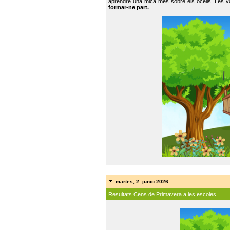
aprendre una mica més sobre els ocells. Les vo
formar-ne part.
martes, 2. junio 2026
Resultats Cens de Primavera a les escoles