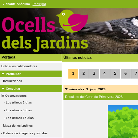
Visitante Anónimo
[Participa]
Portada
Últimas noticias
Entidades colaboradoras
1
2
3
4
5
6
7
Participar
-
Instrucciones
Consultar
miércoles, 3. junio 2026
Observaciones
Resultats del Cens de Primavera 2026
-
Los últimos 2 días
-
Los últimos 5 días
-
Los últimos 15 días
-
Mapa de los jardines
-
Galería de imágenes y sonidos