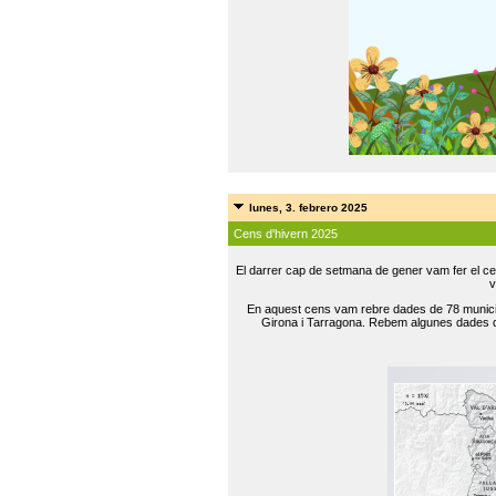
lunes, 3. febrero 2025
Cens d'hivern 2025
El darrer cap de setmana de gener vam fer el ce
v
En aquest cens vam rebre dades de 78 municip
Girona i Tarragona. Rebem algunes dades de 