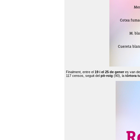
Finalment, entre el
19 i el 25 de gener
es van de
117 censos, seguit del
pit-roig
(90), la
tórtora t