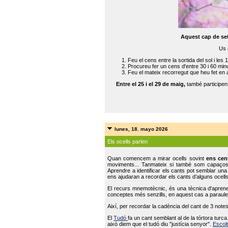
Aquest cap de se
Us 
Feu el cens entre la sortida del sol i les 
Procureu fer un cens d'entre 30 i 60 min
Feu el mateix recorregut que heu fet en 
Entre el 25 i el 29 de maig,
també participe
lunes, 18. mayo 2026
Els ocells parlen
Quan comencem a mirar ocells sovint
ens cen
moviments... Tanmateix si també som capaço
Aprendre a identificar els cants pot semblar una
ens ajudaran a recordar els cants d’alguns ocells
El recurs mnemotècnic, és una tècnica d'aprene
conceptes més senzills, en aquest cas a paraules
Així, per recordar la cadència del cant de 3 note
El
Tudó
fa un cant semblant al de la tórtora tur
això diem que el tudó diu "justícia senyor".
Escolt