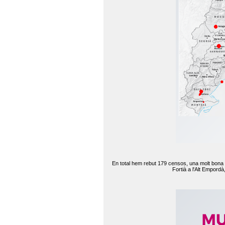
En total hem rebut 179 censos, una molt bona d
Fortià a l'Alt Empord