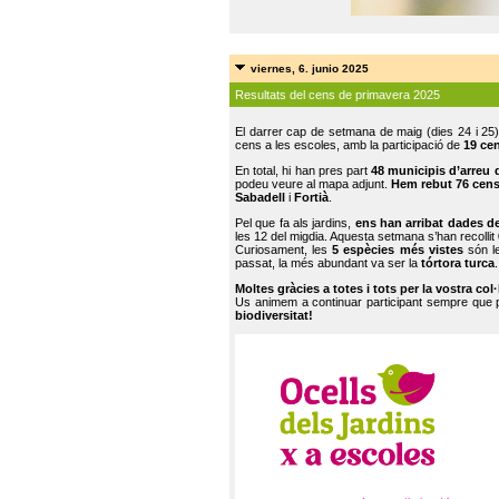
viernes, 6. junio 2025
Resultats del cens de primavera 2025
El darrer cap de setmana de maig (dies 24 i 25)
cens a les escoles, amb la participació de
19 ce
En total, hi han pres part
48 municipis d’arreu 
podeu veure al mapa adjunt.
Hem rebut 76 cen
Sabadell
i
Fortià
.
Pel que fa als jardins,
ens han arribat dades d
les 12 del migdia. Aquesta setmana s’han recollit
Curiosament, les
5 espècies més vistes
són le
passat, la més abundant va ser la
tórtora turca
.
Moltes gràcies a totes i tots per la vostra col
Us animem a continuar participant sempre que
biodiversitat!