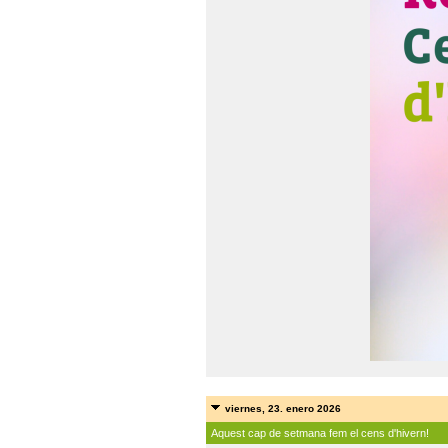
viernes, 23. enero 2026
Aquest cap de setmana fem el cens d'hivern!