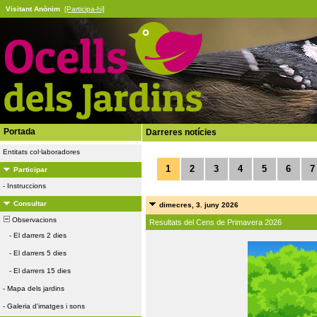
Visitant Anònim
[Participa-hi]
Portada
Darreres notícies
Entitats col·laboradores
1
2
3
4
5
6
7
Participar
-
Instruccions
Consultar
dimecres, 3. juny 2026
Observacions
Resultats del Cens de Primavera 2026
-
El darrers 2 dies
-
El darrers 5 dies
-
El darrers 15 dies
-
Mapa dels jardins
-
Galeria d'imatges i sons