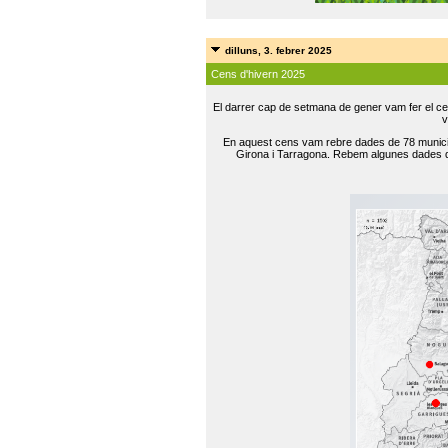
dilluns, 3. febrer 2025
Cens d'hivern 2025
El darrer cap de setmana de gener vam fer el ce
v
En aquest cens vam rebre dades de 78 municip
Girona i Tarragona. Rebem algunes dades de 