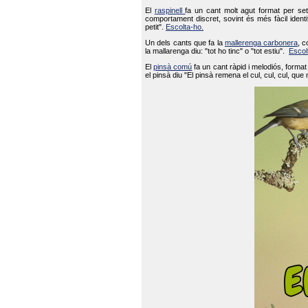
El
raspinell
fa un cant molt agut format per set
comportament discret, sovint és més fàcil ident
petit".
Escolta-ho.
Un dels cants que fa la
mallerenga carbonera
, c
la mallarenga diu: "tot ho tinc" o "tot estiu".
Escol
El
pinsà comú
fa un cant ràpid i melodiós, forma
el pinsà diu "El pinsà remena el cul, cul, cul, que 