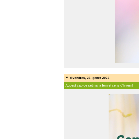
divendres, 23. gener 2026
Aquest cap de setmana fem el cens d'hivern!