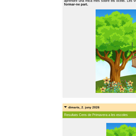
aprendre una mica més sobre els ocells. Les vo
formar-ne part.
dimarts, 2. juny 2026
Resultats Cens de Primavera a les escoles