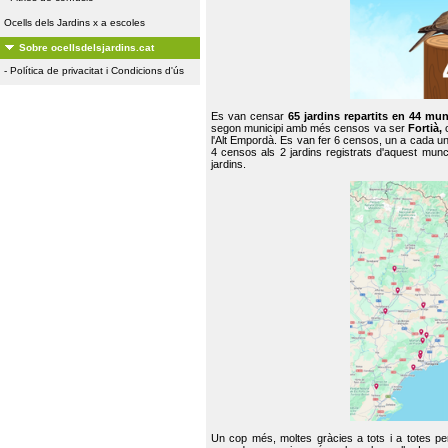
Ocells dels Jardins x a escoles
Sobre ocellsdelsjardins.cat
-
Política de privacitat i Condicions d'ús
Es van censar
65 jardins repartits en 44 mun
segon municipi amb més censos va ser
Fortià,
l'Alt Empordà. Es van fer 6 censos, un a cada u
4 censos als 2 jardins registrats d'aquest mun
jardins.
Un cop més, moltes gràcies a tots i a totes pe