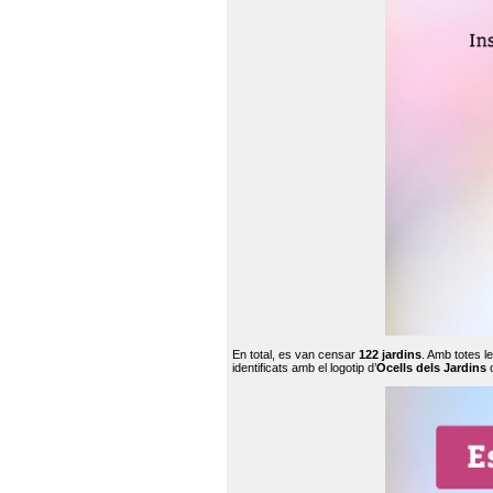
En total, es van censar
122 jardins
. Amb totes l
identificats amb el logotip d’
Ocells dels Jardins
c