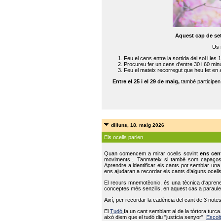
Aquest cap de se
Us 
Feu el cens entre la sortida del sol i les 
Procureu fer un cens d'entre 30 i 60 min
Feu el mateix recorregut que heu fet en 
Entre el 25 i el 29 de maig,
també participe
dilluns, 18. maig 2026
Els ocells parlen
Quan comencem a mirar ocells sovint
ens cen
moviments... Tanmateix si també som capaço
Aprendre a identificar els cants pot semblar una
ens ajudaran a recordar els cants d’alguns ocells
El recurs mnemotècnic, és una tècnica d'aprene
conceptes més senzills, en aquest cas a paraules
Així, per recordar la cadència del cant de 3 note
El
Tudó
fa un cant semblant al de la tórtora tur
això diem que el tudó diu "justícia senyor".
Escolt