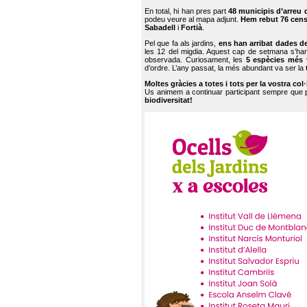
En total, hi han pres part
48 municipis d’arreu 
podeu veure al mapa adjunt.
Hem rebut 76 cen
Sabadell
i
Fortià
.
Pel que fa als jardins,
ens han arribat dades d
les 12 del migdia. Aquest cap de setmana s’han
observada. Curiosament, les
5 espècies més 
d’ordre. L’any passat, la més abundant va ser la
Moltes gràcies a totes i tots per la vostra col
Us animem a continuar participant sempre que
biodiversitat!