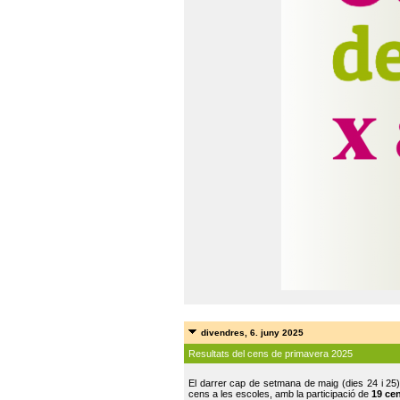
divendres, 6. juny 2025
Resultats del cens de primavera 2025
El darrer cap de setmana de maig (dies 24 i 25)
cens a les escoles, amb la participació de
19 ce