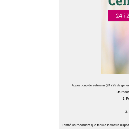
Aquest cap de setmana (24 i 25 de gener) 
Us recor
1. F
3.
També us recordem que teniu a la vostra disposi