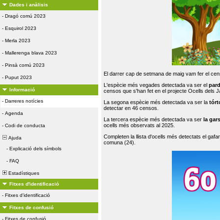
Dades i anàlisis
-
Dragó comú 2023
-
Esquirol 2023
-
Merla 2023
-
Mallerenga blava 2023
-
Pinsà comú 2023
El darrer cap de setmana de maig vam fer el cens
-
Puput 2023
L'espècie més vegades detectada va ser el
par
Informació
censos que s'han fet en el projecte Ocells dels
-
Darreres notícies
La segona espècie més detectada va ser la
tórt
detectar en 46 censos.
-
Agenda
La tercera espècie més detectada va ser
la gar
ocells més observats al 2025.
-
Codi de conducta
Completen la llista d'ocells més detectats el gafar
Ajuda
comuna (24).
-
Explicació dels símbols
-
FAQ
Estadístiques
Fitxes d'identificació
-
Fitxes d'identificació
Fitxes de confusió
-
Fitxes de confusió