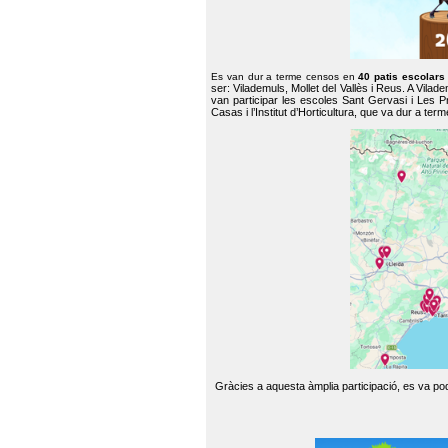
Es van dur a terme censos en
40 patis escolar
ser: Vilademuls, Mollet del Vallès i Reus. A Vilad
van participar les escoles Sant Gervasi i Les P
Casas i l’Institut d’Horticultura, que va dur a te
Gràcies a aquesta àmplia participació, es va pode