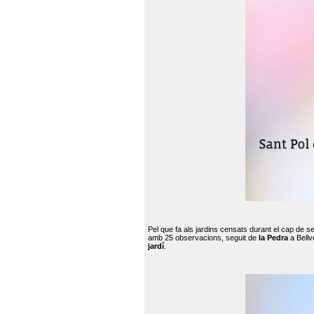
Pel que fa als jardins censats durant el cap de 
amb 25 observacions, seguit de
la Pedra
a Bellv
jardí
.