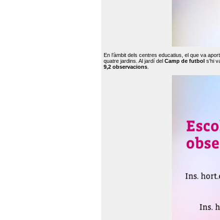
En l’àmbit dels centres educatius, el que va apor
quatre jardins. Al jardí del
Camp de futbol
s’hi v
9,2 observacions
.