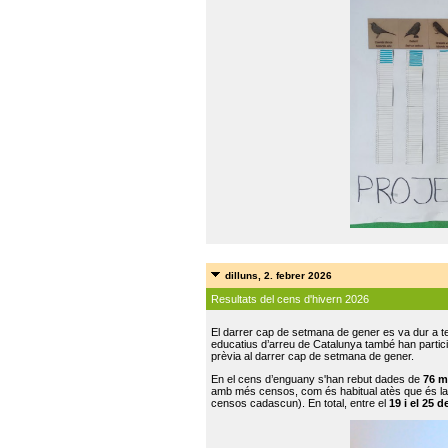
dilluns, 2. febrer 2026
Resultats del cens d'hivern 2026
El darrer cap de setmana de gener es va dur a te
educatius d’arreu de Catalunya també han participat
prèvia al darrer cap de setmana de gener.
En el cens d’enguany s'han rebut dades de
76 m
amb més censos, com és habitual atès que és la
censos cadascun). En total, entre el
19 i el 25 