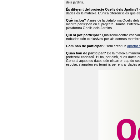
dels jardins.
És diferent del projecte Ocells dels Jardins?
O
dades és la mateixa. L'única diferència és que e
Què inclou?
A més de la plataforma Ocells dels 
mentre participen en el projecte. També s'ofereix
plataforma Ocells dels Jardins.
Qui hi pot participar?
Qualsevol centre escolar 
trobades són exclusives per als centres membre
Com han de participar?
Hem creat un
apartat 
Quan han de participar?
De la mateixa manera 
prefereixi cadascú. Hi ha, per això, dues dates e
General aquestes dates són el darrer cap de setm
escolar, s'amplien els terminis per entrar dades