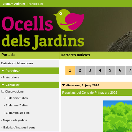
Visitant Anònim
[Participa-hi]
Portada
Darreres notícies
Entitats col·laboradores
1
2
3
4
5
6
7
Participar
-
Instruccions
Consultar
dimecres, 3. juny 2026
Observacions
Resultats del Cens de Primavera 2026
-
El darrers 2 dies
-
El darrers 5 dies
-
El darrers 15 dies
-
Mapa dels jardins
-
Galeria d'imatges i sons