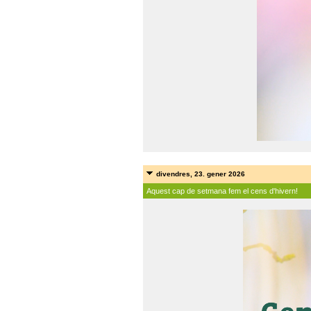
divendres, 23. gener 2026
Aquest cap de setmana fem el cens d'hivern!