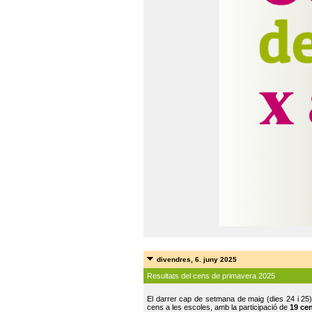
divendres, 6. juny 2025
Resultats del cens de primavera 2025
El darrer cap de setmana de maig (dies 24 i 25)
cens a les escoles, amb la participació de
19 ce