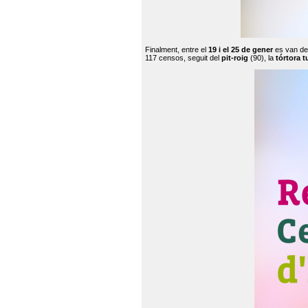
Finalment, entre el
19 i el 25 de gener
es van de
117 censos, seguit del
pit-roig
(90), la
tórtora t