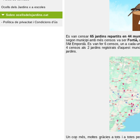
Ocells dels Jardins x a escoles
Sobre ocellsdelsjardins.cat
-
Política de privacitat i Condicions d'ús
Es van censar
65 jardins repartits en 44 mun
segon municipi amb més censos va ser
Fortià,
l'Alt Empordà. Es van fer 6 censos, un a cada u
4 censos als 2 jardins registrats d'aquest mun
jardins.
Un cop més, moltes gràcies a tots i a totes pe