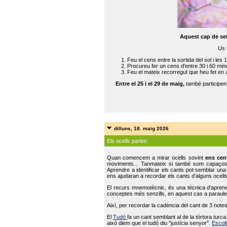
Aquest cap de se
Us 
Feu el cens entre la sortida del sol i les 
Procureu fer un cens d'entre 30 i 60 min
Feu el mateix recorregut que heu fet en 
Entre el 25 i el 29 de maig,
també participe
dilluns, 18. maig 2026
Els ocells parlen
Quan comencem a mirar ocells sovint
ens cen
moviments... Tanmateix si també som capaço
Aprendre a identificar els cants pot semblar una
ens ajudaran a recordar els cants d’alguns ocells
El recurs mnemotècnic, és una tècnica d'aprene
conceptes més senzills, en aquest cas a paraules
Així, per recordar la cadència del cant de 3 note
El
Tudó
fa un cant semblant al de la tórtora tur
això diem que el tudó diu "justícia senyor".
Escolt