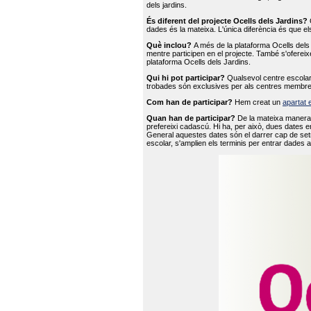
dels jardins.
És diferent del projecte Ocells dels Jardins?
O
dades és la mateixa. L'única diferència és que e
Què inclou?
A més de la plataforma Ocells dels 
mentre participen en el projecte. També s'ofereix
plataforma Ocells dels Jardins.
Qui hi pot participar?
Qualsevol centre escolar 
trobades són exclusives per als centres membre
Com han de participar?
Hem creat un
apartat 
Quan han de participar?
De la mateixa manera 
prefereixi cadascú. Hi ha, per això, dues dates e
General aquestes dates són el darrer cap de setm
escolar, s'amplien els terminis per entrar dades