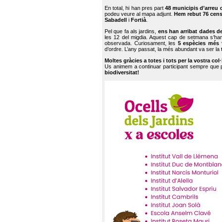
En total, hi han pres part
48 municipis d’arreu 
podeu veure al mapa adjunt.
Hem rebut 76 cen
Sabadell
i
Fortià
.
Pel que fa als jardins,
ens han arribat dades d
les 12 del migdia. Aquest cap de setmana s’han
observada. Curiosament, les
5 espècies més 
d’ordre. L’any passat, la més abundant va ser la
Moltes gràcies a totes i tots per la vostra col
Us animem a continuar participant sempre que
biodiversitat!