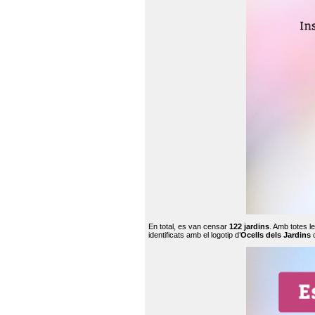
En total, es van censar
122 jardins
. Amb totes l
identificats amb el logotip d’
Ocells dels Jardins
c