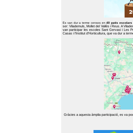
Es van dur a terme censos en
40 patis escolar
ser: Vilademuls, Mollet del Vallès i Reus. A Vilad
van participar les escoles Sant Gervasi i Les P
Casas i l’Institut d’Horticultura, que va dur a te
Gràcies a aquesta àmplia participació, es va pode