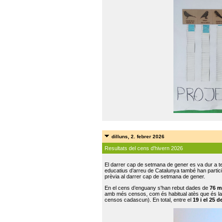
dilluns, 2. febrer 2026
Resultats del cens d'hivern 2026
El darrer cap de setmana de gener es va dur a te
educatius d’arreu de Catalunya també han participat
prèvia al darrer cap de setmana de gener.
En el cens d’enguany s'han rebut dades de
76 m
amb més censos, com és habitual atès que és la
censos cadascun). En total, entre el
19 i el 25 