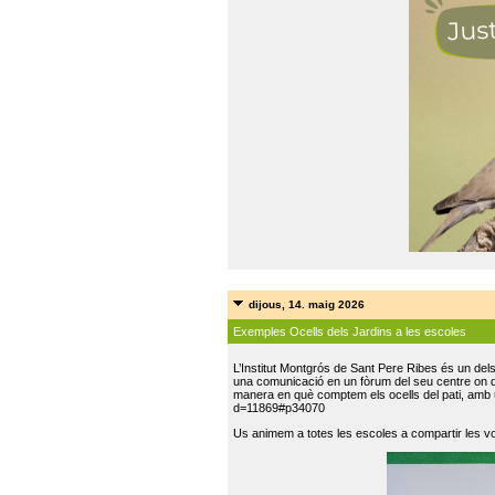
dijous, 14. maig 2026
Exemples Ocells dels Jardins a les escoles
L’Institut Montgrós de Sant Pere Ribes és un del
una comunicació en un fòrum del seu centre on do
manera en què comptem els ocells del pati, amb 
d=11869#p34070
Us animem a totes les escoles a compartir les vo