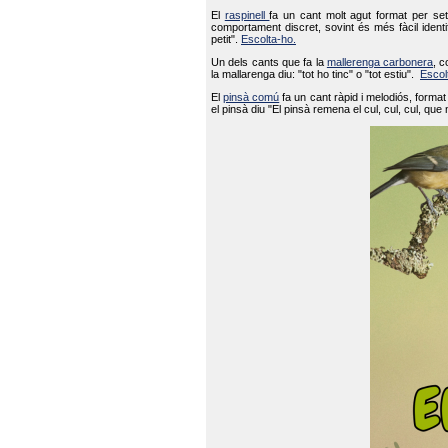
El
raspinell
fa un cant molt agut format per set
comportament discret, sovint és més fàcil ident
petit".
Escolta-ho.
Un dels cants que fa la
mallerenga carbonera
, c
la mallarenga diu: "tot ho tinc" o "tot estiu".
Escol
El
pinsà comú
fa un cant ràpid i melodiós, forma
el pinsà diu "El pinsà remena el cul, cul, cul, que 