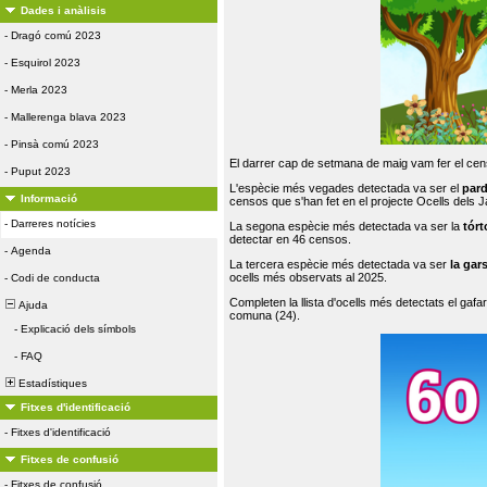
Dades i anàlisis
-
Dragó comú 2023
-
Esquirol 2023
-
Merla 2023
-
Mallerenga blava 2023
-
Pinsà comú 2023
El darrer cap de setmana de maig vam fer el cens
-
Puput 2023
L'espècie més vegades detectada va ser el
par
Informació
censos que s'han fet en el projecte Ocells dels
-
Darreres notícies
La segona espècie més detectada va ser la
tórt
detectar en 46 censos.
-
Agenda
La tercera espècie més detectada va ser
la gar
ocells més observats al 2025.
-
Codi de conducta
Completen la llista d'ocells més detectats el gafar
Ajuda
comuna (24).
-
Explicació dels símbols
-
FAQ
Estadístiques
Fitxes d'identificació
-
Fitxes d'identificació
Fitxes de confusió
-
Fitxes de confusió