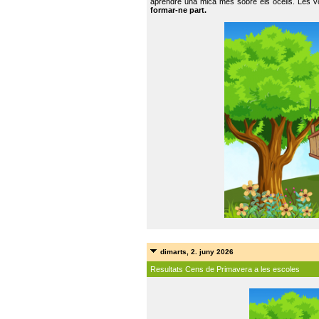
aprendre una mica més sobre els ocells. Les vo
formar-ne part.
dimarts, 2. juny 2026
Resultats Cens de Primavera a les escoles