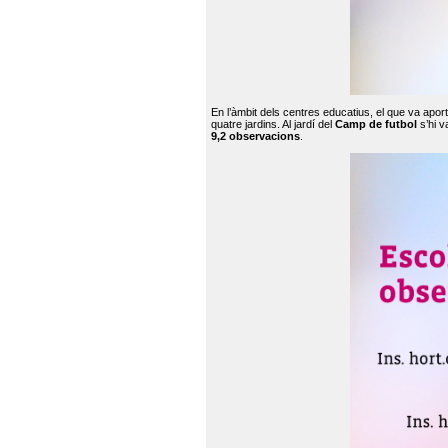
En l’àmbit dels centres educatius, el que va apor
quatre jardins. Al jardí del
Camp de futbol
s’hi v
9,2 observacions
.