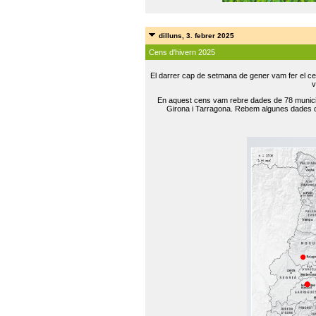
dilluns, 3. febrer 2025
Cens d'hivern 2025
El darrer cap de setmana de gener vam fer el ce
v
En aquest cens vam rebre dades de 78 municip
Girona i Tarragona. Rebem algunes dades de 