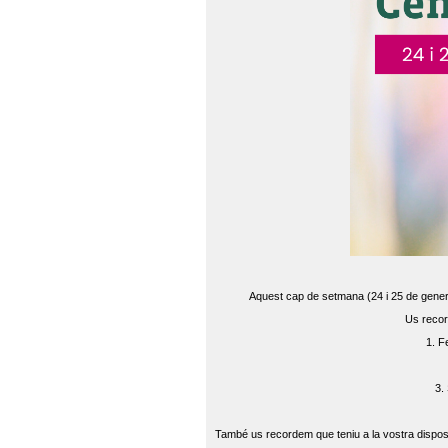
Aquest cap de setmana (24 i 25 de gener) 
Us recor
1. F
3.
També us recordem que teniu a la vostra disposi