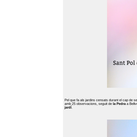
Pel que fa als jardins censats durant el cap de 
amb 25 observacions, seguit de
la Pedra
a Bellv
jardí
.