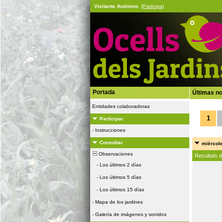
Visitante Anónimo
[Participa]
Portada
Últimas no
Entidades colaboradoras
1
Participar
-
Instrucciones
Consultar
miércole
Observaciones
Resultats 
-
Los últimos 2 días
-
Los últimos 5 días
-
Los últimos 15 días
-
Mapa de los jardines
-
Galería de imágenes y sonidos