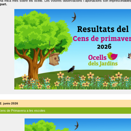
na mica més sobre els ocells. Les vostres observacions i aportacions són imprescindibles
part.
2. junio 2026
Cens de Primavera a les escoles