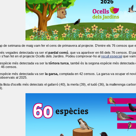
ap de setmana de maig vam fer el cens de primavera al projecte. D'entre els 76 censos que 
més vegades detectada va ser el
pardal comú
, que va aparèxer en 66 dels 76 censos. El par
s'han fet en el projecte Ocells dels Jardins. Podeu comprovar-ho al
recull especial
que vam f
espècie més detectada va ser la
tórtora turca
, també és la segona espècie més detectada en
n 46 censos.
 espècie més detectada va ser
la garsa,
comptada en 42 censos. La garsa va ocupar el novè l
 observats al 2025.
 llista d'ocells més detectats el gafarró (40), la merla (39), el tudó (36), la mallerenga carbone
).