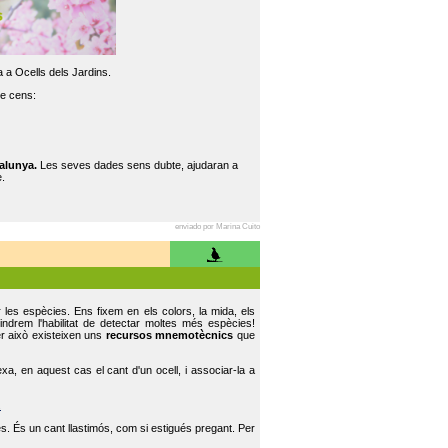
 a Ocells dels Jardins.
re cens:
alunya.
Les seves dades sens dubte, ajudaran a
.
enviado por Marina Cuito
r les espècies. Ens fixem en els colors, la mida, els
indrem l'habilitat de detectar moltes més espècies!
er això existeixen uns
recursos mnemotècnics
que
, en aquest cas el cant d'un ocell, i associar-la a
.
s. És un cant llastimós, com si estigués pregant. Per