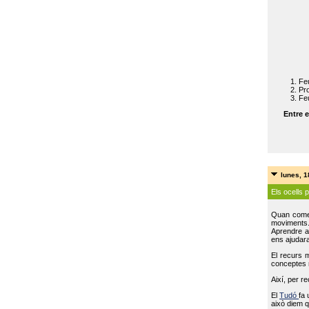
Feu
Pro
Feu
Entre e
lunes, 
Els ocells 
Quan come
moviments
Aprendre a 
ens ajudara
El recurs 
conceptes m
Així, per r
El
Tudó
fa 
això diem q