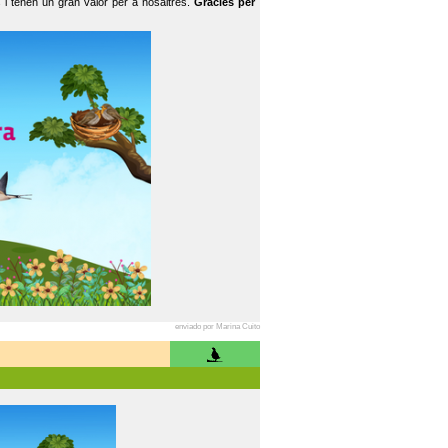
 i tenen un gran valor per a nosaltres.
Gràcies per
enviado por Marina Cuito