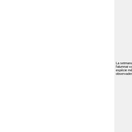
La setmana 
l'alumnat va
espècie mé
observades 