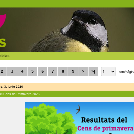
ticias
2
3
4
5
6
7
8
9
>
>|
ítem/págin
s, 3. junio 2026
del Cens de Primavera 2026