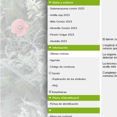
Datos y análisis
-
Salamanquesa común 2023
-
Ardilla roja 2023
-
Mirlo Común 2023
-
Herrerillo Común 2023
-
Pinzón Vulgar 2023
El darrer c
-
Abubilla 2023
L'espècie 
Información
censos que 
-
Últimas noticias
La segona 
detectar e
-
Agenda
La tercera
ocells més
-
Código de conducta
Completen la
Ayuda
comuna (24
-
Explicación de los símbolos
-
FAQ
Estadísticas
Fitxes d'identificació
-
Fichas de identificación
-
Fitxes de confusió