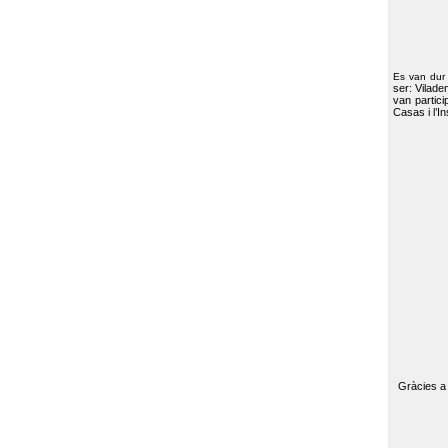
Es van dur
ser: Vilade
van partici
Casas i l’I
Gràcies a 