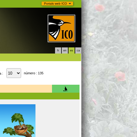
Portals web ICO
fr
en
es
ca
número : 135
a :