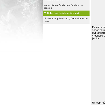
Instrucciones Ocells dels Jardins x a
escoles
Sobre ocellsdelsjardins.cat
-
Política de privacidad y Condiciones de
uso
Es van ce
segon muni
l'Alt Empor
4 censos a
jardins.
Un cop més