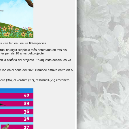
es van fer, vau veure 60 espècies.
dal ha sigut l'espècie més detectada en tots els
er per als 10 anys del projecte.
 la història del projecte. En aquesta ocasió, es va
loc en el cens del 2023 i tampoc estava entre els 5
ra (36), el verdum (27), l'estornell (25) i l'oreneta