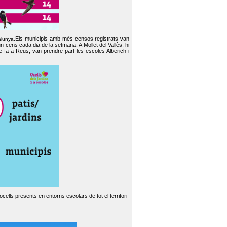
Els municipis amb més censos registrats van
alunya.
un cens cada dia de la setmana. A Mollet del Vallès, hi
e fa a Reus, van prendre part les escoles Alberich i
cells presents en entorns escolars de tot el territori