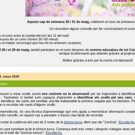
Aquest cap de setmana 30 i 31 de maig,
celebrem el cens de primavera
Us recordem alguns consells per fer correctament el vost
 el cens entre la sortida del sol i les 11 del matí
cureu fer un cens d'entre 30 i 60 minuts
 el mateix recorregut que heu fet en anteriors ocasions.
l 25 i el 29 de maig,
també participen en el cens desenes de
centres educatius de tot Cat
enriquir la informació que obtenim gràcies al projecte
Moltes gràcies a tots per la vostra col·laboració!
18. mayo 2026
parlen
ncem a mirar ocells sovint
ens centrem en la observació
per tal d’aprendre a identifica
... Tanmateix si també som capaços d’aprendre a
identificar els ocells pel seu cant,
t
identificar els cants pot semblar una fita inabastable la primera vegada que ho intentem. P
n a recordar els cants d’alguns ocells.
mnemotècnic, és una tècnica d'aprenentatge qye ens ajuda a memoritzar informació complexa
és senzills, en aquest cas a paraules o frases clau fàcils de recordar.
ecordar la cadència del cant de 3 notes de la
tórtura turca
, diem que diu "Justícia".
Escolta-ho
un cant semblant al de la tórtora turca. Comença amb tres notes i després n'afegeix dues mé
ue el tudó diu "justícia senyor".
Escolta-ho.