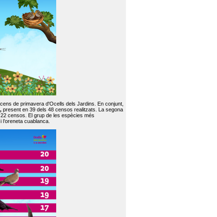
 cens de primavera d'Ocells dels Jardins. En conjunt,
,
present en 39 dels 48 censos realitzats. La segona
en 22 censos. El grup de les espècies més
 i l’oreneta cuablanca.