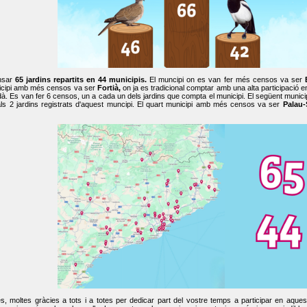
nsar
65 jardins repartits en 44 municipis.
El muncipi on es van fer més censos va ser
cipi amb més censos va ser
Fortià,
on ja es tradicional comptar amb una alta participació 
dà. Es van fer 6 censos, un a cada un dels jardins que compta el municipi. El següent mun
ls 2 jardins registrats d'aquest muncipi. El quart municipi amb més censos va ser
Palau-
, moltes gràcies a tots i a totes per dedicar part del vostre temps a participar en aque