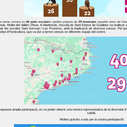
 a terme censos en
40 patis escolars
i jardins propers de
29 municipis
repartits arreu de Cat
muls, Mollet del Vallès i Reus. A Vilademuls, l’escola de Sant Esteve de Guialbes va realitzar 
par les escoles Sant Gervasi i Les Pruneres, amb la implicació de diversos cursos. Pel qu
nstitut d’Horticultura, que va dur a terme censos en diferents espais del centre.
aquesta àmplia participació, es va poder obtenir una mostra representativa de la diversitat d’o
català.
Moltes gràcies a tots per la vostra participació!