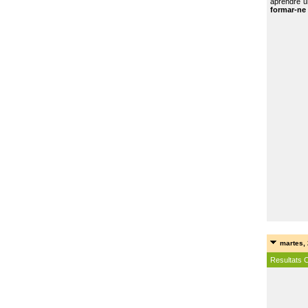
aprendre u
formar-ne 
martes, 
Resultats 