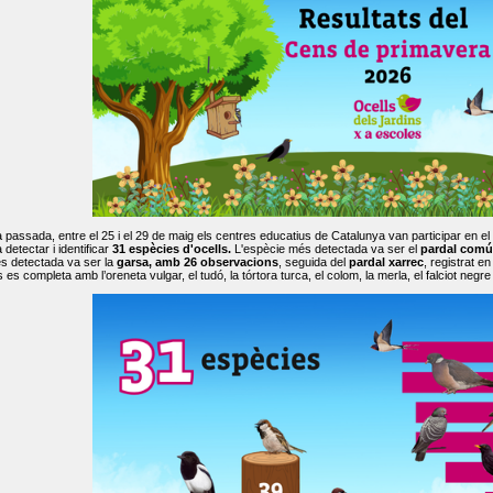
passada, entre el 25 i el 29 de maig els centres educatius de Catalunya van participar en el
 detectar i identificar
31 espècies d'ocells.
L'espècie més detectada va ser el
pardal comú
s detectada va ser la
garsa, amb 26 observacions
, seguida del
pardal xarrec
, registrat 
es completa amb l’oreneta vulgar, el tudó, la tórtora turca, el colom, la merla, el falciot negre