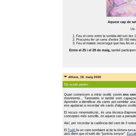
Aquest cap de se
Us 
Feu el cens entre la sortida del sol i les 
Procureu fer un cens d'entre 30 i 60 min
Feu el mateix recorregut que heu fet en 
Entre el 25 i el 29 de maig,
també participe
dilluns, 18. maig 2026
Els ocells parlen
Quan comencem a mirar ocells sovint
ens cen
moviments... Tanmateix si també som capaço
Aprendre a identificar els cants pot semblar una
ens ajudaran a recordar els cants d’alguns ocells
El recurs mnemotècnic, és una tècnica d'aprene
conceptes més senzills, en aquest cas a paraules
Així, per recordar la cadència del cant de 3 note
El
Tudó
fa un cant semblant al de la tórtora tur
això diem que el tudó diu "justícia senyor".
Escolt