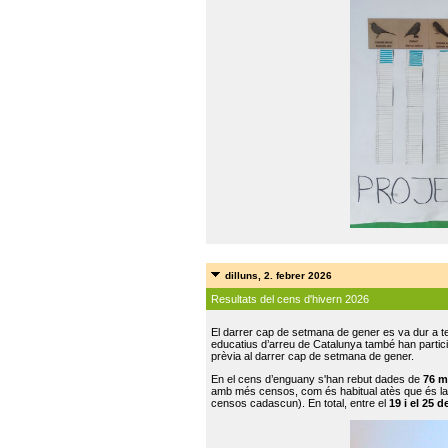
dilluns, 2. febrer 2026
Resultats del cens d'hivern 2026
El darrer cap de setmana de gener es va dur a te
educatius d’arreu de Catalunya també han participat
prèvia al darrer cap de setmana de gener.
En el cens d’enguany s'han rebut dades de
76 m
amb més censos, com és habitual atès que és la
censos cadascun). En total, entre el
19 i el 25 