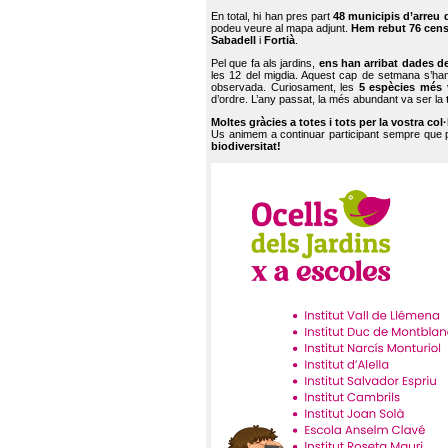
En total, hi han pres part
48 municipis d’arreu 
podeu veure al mapa adjunt.
Hem rebut 76 cen
Sabadell
i
Fortià
.
Pel que fa als jardins,
ens han arribat dades d
les 12 del migdia. Aquest cap de setmana s’han
observada. Curiosament, les
5 espècies més 
d’ordre. L’any passat, la més abundant va ser la
Moltes gràcies a totes i tots per la vostra col
Us animem a continuar participant sempre que
biodiversitat!