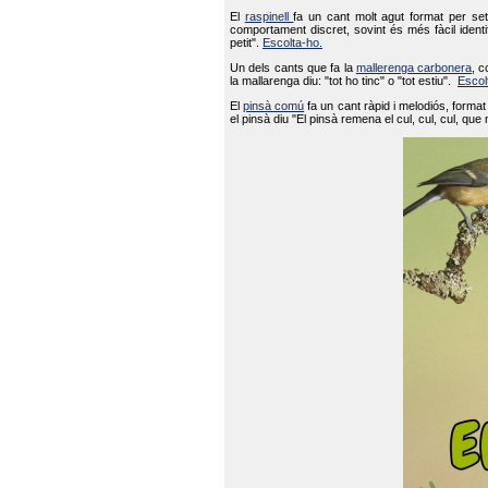
El
raspinell
fa un cant molt agut format per set
comportament discret, sovint és més fàcil ident
petit".
Escolta-ho.
Un dels cants que fa la
mallerenga carbonera
, c
la mallarenga diu: "tot ho tinc" o "tot estiu".
Escol
El
pinsà comú
fa un cant ràpid i melodiós, forma
el pinsà diu "El pinsà remena el cul, cul, cul, que 