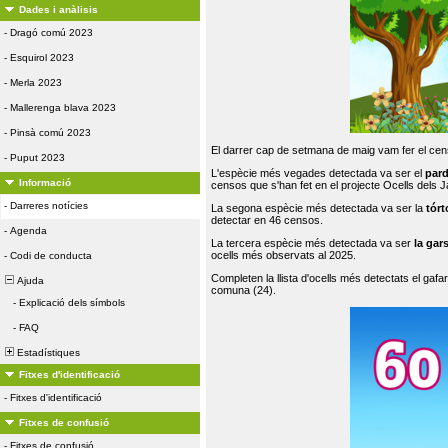
Dades i anàlisis
-
Dragó comú 2023
-
Esquirol 2023
-
Merla 2023
-
Mallerenga blava 2023
-
Pinsà comú 2023
El darrer cap de setmana de maig vam fer el cens
-
Puput 2023
L'espècie més vegades detectada va ser el
par
Informació
censos que s'han fet en el projecte Ocells dels
-
Darreres notícies
La segona espècie més detectada va ser la
tórt
detectar en 46 censos.
-
Agenda
La tercera espècie més detectada va ser
la gar
ocells més observats al 2025.
-
Codi de conducta
Completen la llista d'ocells més detectats el gafar
Ajuda
comuna (24).
-
Explicació dels símbols
-
FAQ
Estadístiques
Fitxes d'identificació
-
Fitxes d'identificació
Fitxes de confusió
-
Fitxes de confusió