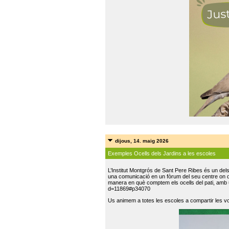
dijous, 14. maig 2026
Exemples Ocells dels Jardins a les escoles
L’Institut Montgrós de Sant Pere Ribes és un del
una comunicació en un fòrum del seu centre on do
manera en què comptem els ocells del pati, amb 
d=11869#p34070
Us animem a totes les escoles a compartir les vo