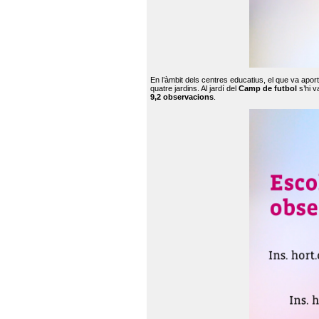
En l’àmbit dels centres educatius, el que va apor
quatre jardins. Al jardí del
Camp de futbol
s’hi v
9,2 observacions
.