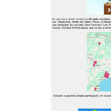
Es van dur a terme censos en
40 patis escolar
ser: Vilademuls, Mollet del Vallès i Reus. A Vilad
van participar les escoles Sant Gervasi i Les P
Casas i l’Institut d’Horticultura, que va dur a te
Gràcies a aquesta àmplia participació, es va pode