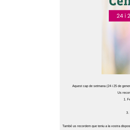
Aquest cap de setmana (24 i 25 de gener) 
Us recor
1. F
3.
També us recordem que teniu a la vostra disposi