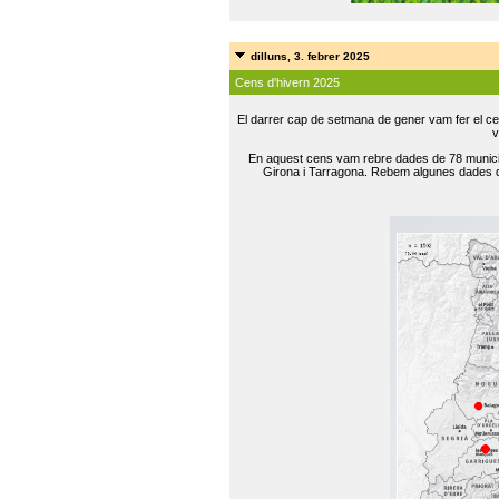
dilluns, 3. febrer 2025
Cens d'hivern 2025
El darrer cap de setmana de gener vam fer el ce
v
En aquest cens vam rebre dades de 78 municip
Girona i Tarragona. Rebem algunes dades de 