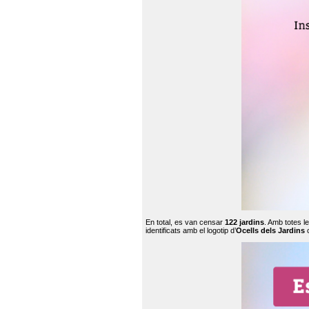
En total, es van censar
122 jardins
. Amb totes l
identificats amb el logotip d’
Ocells dels Jardins
c