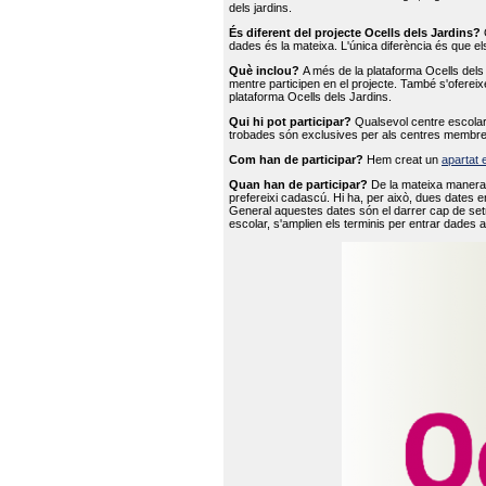
dels jardins.
És diferent del projecte Ocells dels Jardins?
O
dades és la mateixa. L'única diferència és que e
Què inclou?
A més de la plataforma Ocells dels 
mentre participen en el projecte. També s'ofereix
plataforma Ocells dels Jardins.
Qui hi pot participar?
Qualsevol centre escolar 
trobades són exclusives per als centres membre
Com han de participar?
Hem creat un
apartat 
Quan han de participar?
De la mateixa manera 
prefereixi cadascú. Hi ha, per això, dues dates e
General aquestes dates són el darrer cap de setm
escolar, s'amplien els terminis per entrar dades