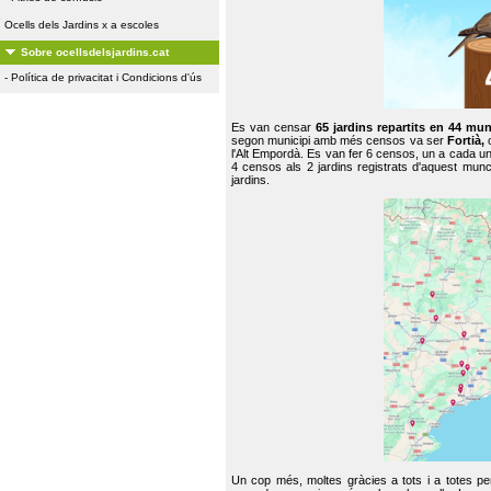
Ocells dels Jardins x a escoles
Sobre ocellsdelsjardins.cat
-
Política de privacitat i Condicions d'ús
Es van censar
65 jardins repartits en 44 mun
segon municipi amb més censos va ser
Fortià,
l'Alt Empordà. Es van fer 6 censos, un a cada u
4 censos als 2 jardins registrats d'aquest mun
jardins.
Un cop més, moltes gràcies a tots i a totes pe