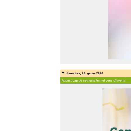
divendres, 23. gener 2026
Aquest cap de setmana fem el cens d'hivern!