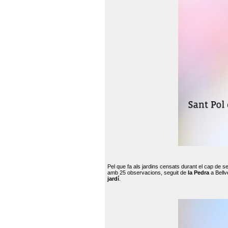
Pel que fa als jardins censats durant el cap de 
amb 25 observacions, seguit de
la Pedra
a Bellv
jardí
.