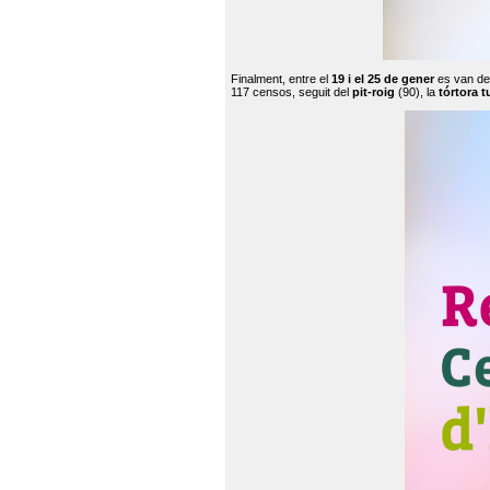
Finalment, entre el
19 i el 25 de gener
es van de
117 censos, seguit del
pit-roig
(90), la
tórtora t