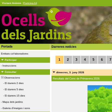
Visitant Anònim
[Participa-hi]
Portada
Darreres notícies
Entitats col·laboradores
1
2
3
4
5
6
7
Participar
-
Instruccions
Consultar
dimecres, 3. juny 2026
Observacions
Resultats del Cens de Primavera 2026
-
El darrers 2 dies
-
El darrers 5 dies
-
El darrers 15 dies
-
Mapa dels jardins
-
Galeria d'imatges i sons