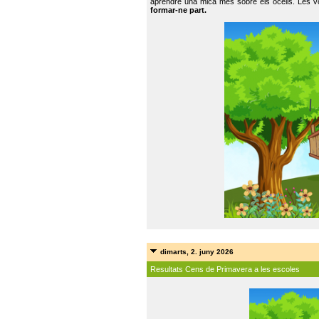
aprendre una mica més sobre els ocells. Les vo
formar-ne part.
dimarts, 2. juny 2026
Resultats Cens de Primavera a les escoles