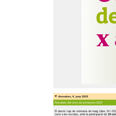
divendres, 6. juny 2025
Resultats del cens de primavera 2025
El darrer cap de setmana de maig (dies 24 i 25)
cens a les escoles, amb la participació de
19 ce