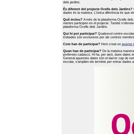
dels jardins.
És diferent del projecte Ocells dels Jardins?
O
dades és la mateixa. L'única diferència és que e
Què inclou?
A més de la plataforma Ocells dels 
mentre participen en el projecte. També s'ofereix
plataforma Ocells dels Jardins.
Qui hi pot participar?
Qualsevol centre escolar 
trobades són exclusives per als centres membre
Com han de participar?
Hem creat un
apartat 
Quan han de participar?
De la mateixa manera 
prefereixi cadascú. Hi ha, per això, dues dates e
General aquestes dates són el darrer cap de setm
escolar, s'amplien els terminis per entrar dades