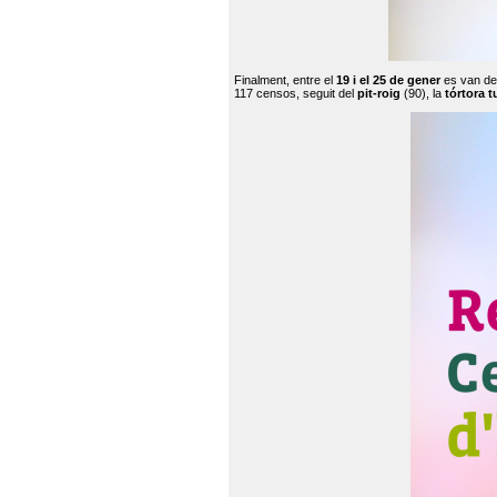
Finalment, entre el
19 i el 25 de gener
es van de
117 censos, seguit del
pit-roig
(90), la
tórtora t