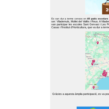
Es van dur a terme censos en
40 patis escolar
ser: Vilademuls, Mollet del Vallès i Reus. A Vilad
van participar les escoles Sant Gervasi i Les P
Casas i l’Institut d’Horticultura, que va dur a te
Gràcies a aquesta àmplia participació, es va pode