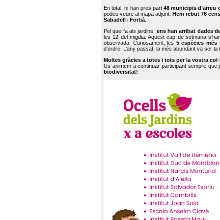
En total, hi han pres part
48 municipis d’arreu 
podeu veure al mapa adjunt.
Hem rebut 76 cen
Sabadell
i
Fortià
.
Pel que fa als jardins,
ens han arribat dades d
les 12 del migdia. Aquest cap de setmana s’han
observada. Curiosament, les
5 espècies més 
d’ordre. L’any passat, la més abundant va ser la
Moltes gràcies a totes i tots per la vostra col
Us animem a continuar participant sempre que
biodiversitat!