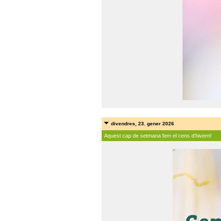
divendres, 23. gener 2026
Aquest cap de setmana fem el cens d'hivern!