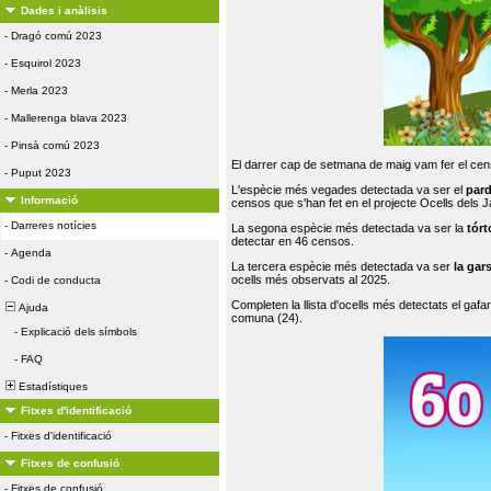
Dades i anàlisis
-
Dragó comú 2023
-
Esquirol 2023
-
Merla 2023
-
Mallerenga blava 2023
-
Pinsà comú 2023
El darrer cap de setmana de maig vam fer el cens
-
Puput 2023
L'espècie més vegades detectada va ser el
par
Informació
censos que s'han fet en el projecte Ocells dels
-
Darreres notícies
La segona espècie més detectada va ser la
tórt
detectar en 46 censos.
-
Agenda
La tercera espècie més detectada va ser
la gar
ocells més observats al 2025.
-
Codi de conducta
Completen la llista d'ocells més detectats el gafar
Ajuda
comuna (24).
-
Explicació dels símbols
-
FAQ
Estadístiques
Fitxes d'identificació
-
Fitxes d'identificació
Fitxes de confusió
-
Fitxes de confusió