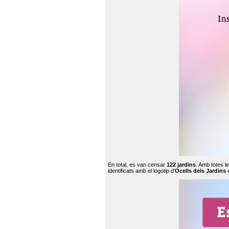
En total, es van censar
122 jardins
. Amb totes l
identificats amb el logotip d’
Ocells dels Jardins
c