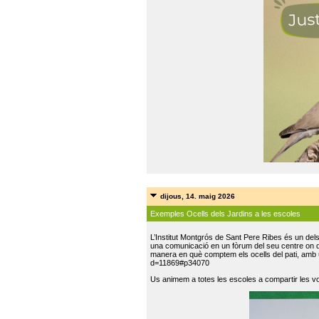
dijous, 14. maig 2026
Exemples Ocells dels Jardins a les escoles
L’Institut Montgrós de Sant Pere Ribes és un del
una comunicació en un fòrum del seu centre on do
manera en què comptem els ocells del pati, amb 
d=11869#p34070
Us animem a totes les escoles a compartir les vo