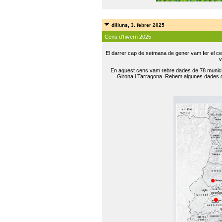
dilluns, 3. febrer 2025
Cens d'hivern 2025
El darrer cap de setmana de gener vam fer el ce
v
En aquest cens vam rebre dades de 78 municip
Girona i Tarragona. Rebem algunes dades de 