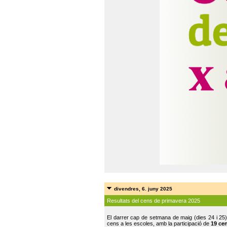
divendres, 6. juny 2025
Resultats del cens de primavera 2025
El darrer cap de setmana de maig (dies 24 i 25)
cens a les escoles, amb la participació de
19 ce