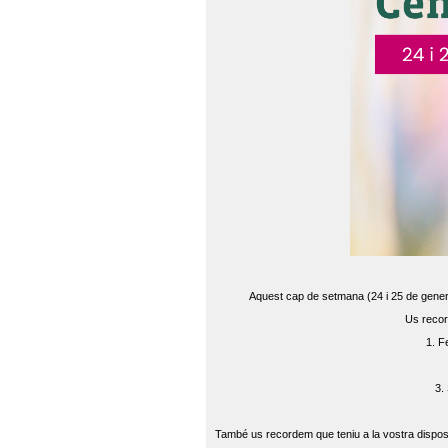
Aquest cap de setmana (24 i 25 de gener) 
Us recor
1. F
3.
També us recordem que teniu a la vostra disposi