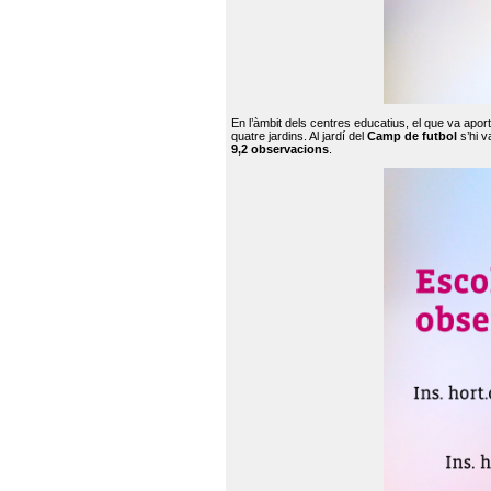
En l’àmbit dels centres educatius, el que va apor
quatre jardins. Al jardí del
Camp de futbol
s’hi v
9,2 observacions
.