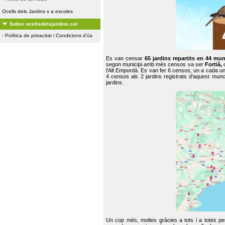
Ocells dels Jardins x a escoles
Sobre ocellsdelsjardins.cat
-
Política de privacitat i Condicions d'ús
Es van censar
65 jardins repartits en 44 mun
segon municipi amb més censos va ser
Fortià,
l'Alt Empordà. Es van fer 6 censos, un a cada u
4 censos als 2 jardins registrats d'aquest mun
jardins.
Un cop més, moltes gràcies a tots i a totes pe