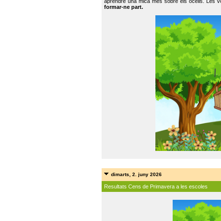
aprendre una mica més sobre els ocells. Les vo
formar-ne part.
dimarts, 2. juny 2026
Resultats Cens de Primavera a les escoles