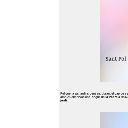
Pel que fa als jardins censats durant el cap de 
amb 25 observacions, seguit de
la Pedra
a Bellv
jardí
.