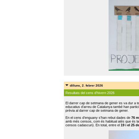
dilluns, 2. febrer 2026
Resultats del cens d'hivern 2026
El darrer cap de setmana de gener es va dur a te
educatius d’arreu de Catalunya també han participat
prèvia al darrer cap de setmana de gener.
En el cens d’enguany s'han rebut dades de
76 m
amb més censos, com és habitual atès que és la
censos cadascun). En total, entre el
19 i el 25 