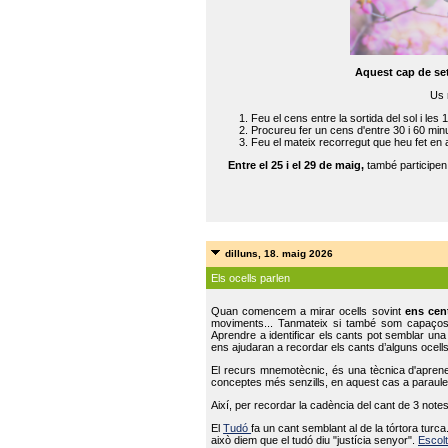
Aquest cap de se
Us 
Feu el cens entre la sortida del sol i les 
Procureu fer un cens d'entre 30 i 60 min
Feu el mateix recorregut que heu fet en 
Entre el 25 i el 29 de maig,
també participe
dilluns, 18. maig 2026
Els ocells parlen
Quan comencem a mirar ocells sovint
ens cen
moviments... Tanmateix si també som capaço
Aprendre a identificar els cants pot semblar una
ens ajudaran a recordar els cants d’alguns ocells
El recurs mnemotècnic, és una tècnica d'aprene
conceptes més senzills, en aquest cas a paraules
Així, per recordar la cadència del cant de 3 note
El
Tudó
fa un cant semblant al de la tórtora tur
això diem que el tudó diu "justícia senyor".
Escolt