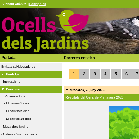
Visitant Anònim
[Participa-hi]
Portada
Darreres notícies
Entitats col·laboradores
1
2
3
4
5
6
7
Participar
-
Instruccions
Consultar
dimecres, 3. juny 2026
Observacions
Resultats del Cens de Primavera 2026
-
El darrers 2 dies
-
El darrers 5 dies
-
El darrers 15 dies
-
Mapa dels jardins
-
Galeria d'imatges i sons