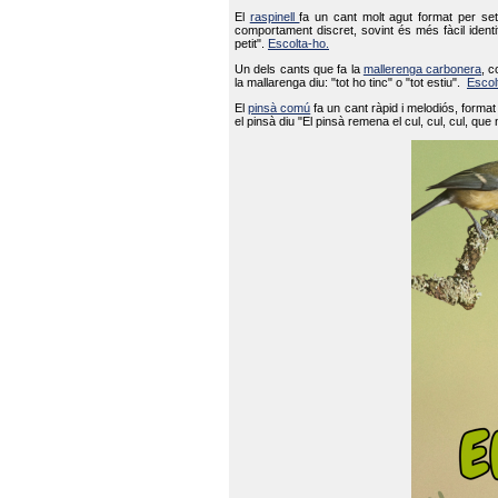
El
raspinell
fa un cant molt agut format per set
comportament discret, sovint és més fàcil ident
petit".
Escolta-ho.
Un dels cants que fa la
mallerenga carbonera
, c
la mallarenga diu: "tot ho tinc" o "tot estiu".
Escol
El
pinsà comú
fa un cant ràpid i melodiós, forma
el pinsà diu "El pinsà remena el cul, cul, cul, que 