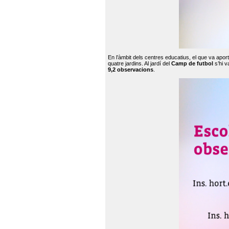
En l’àmbit dels centres educatius, el que va apor
quatre jardins. Al jardí del
Camp de futbol
s’hi v
9,2 observacions
.