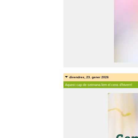
divendres, 23. gener 2026
Aquest cap de setmana fem el cens d'hivern!