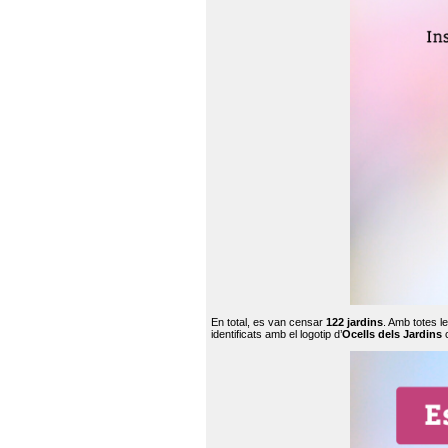
En total, es van censar
122 jardins
. Amb totes l
identificats amb el logotip d’
Ocells dels Jardins
c