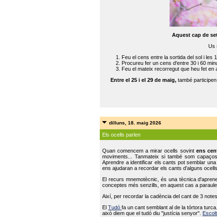
Aquest cap de se
Us 
Feu el cens entre la sortida del sol i les 
Procureu fer un cens d'entre 30 i 60 min
Feu el mateix recorregut que heu fet en 
Entre el 25 i el 29 de maig,
també participe
dilluns, 18. maig 2026
Els ocells parlen
Quan comencem a mirar ocells sovint
ens cen
moviments... Tanmateix si també som capaço
Aprendre a identificar els cants pot semblar una
ens ajudaran a recordar els cants d’alguns ocells
El recurs mnemotècnic, és una tècnica d'aprene
conceptes més senzills, en aquest cas a paraules
Així, per recordar la cadència del cant de 3 note
El
Tudó
fa un cant semblant al de la tórtora tur
això diem que el tudó diu "justícia senyor".
Escolt