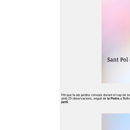
Pel que fa als jardins censats durant el cap de 
amb 25 observacions, seguit de
la Pedra
a Bellv
jardí
.