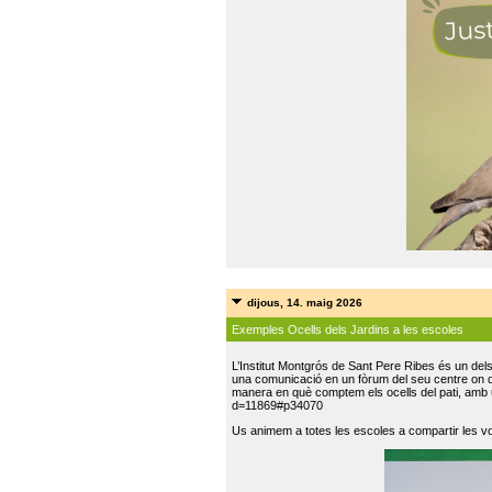
dijous, 14. maig 2026
Exemples Ocells dels Jardins a les escoles
L’Institut Montgrós de Sant Pere Ribes és un del
una comunicació en un fòrum del seu centre on do
manera en què comptem els ocells del pati, amb 
d=11869#p34070
Us animem a totes les escoles a compartir les vo