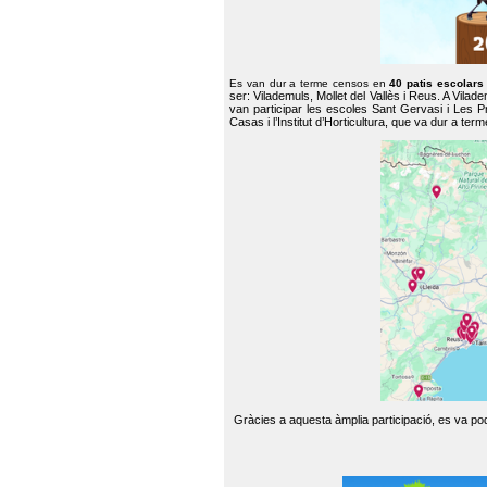
Es van dur a terme censos en
40 patis escolar
ser: Vilademuls, Mollet del Vallès i Reus. A Vilad
van participar les escoles Sant Gervasi i Les P
Casas i l’Institut d’Horticultura, que va dur a te
Gràcies a aquesta àmplia participació, es va pode