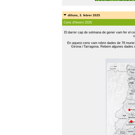
dilluns, 3. febrer 2025
Cens d'hivern 2025
El darrer cap de setmana de gener vam fer el ce
v
En aquest cens vam rebre dades de 78 municip
Girona i Tarragona. Rebem algunes dades de 