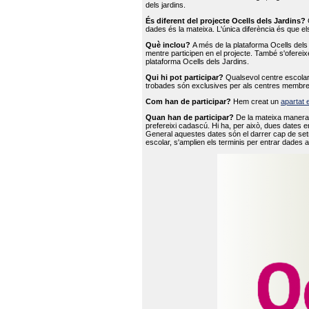
dels jardins.
És diferent del projecte Ocells dels Jardins?
O
dades és la mateixa. L'única diferència és que e
Què inclou?
A més de la plataforma Ocells dels 
mentre participen en el projecte. També s'ofereix
plataforma Ocells dels Jardins.
Qui hi pot participar?
Qualsevol centre escolar 
trobades són exclusives per als centres membre
Com han de participar?
Hem creat un
apartat 
Quan han de participar?
De la mateixa manera 
prefereixi cadascú. Hi ha, per això, dues dates e
General aquestes dates són el darrer cap de setm
escolar, s'amplien els terminis per entrar dades