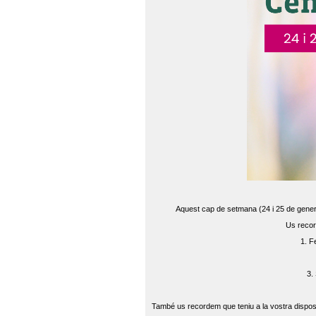
Aquest cap de setmana (24 i 25 de gener) 
Us recor
1. F
3.
També us recordem que teniu a la vostra disposi