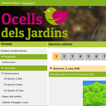
Visitant Anònim
[Participa-hi]
Portada
Darreres notícies
Entitats col·laboradores
1
2
3
4
5
6
7
Participar
-
Instruccions
Consultar
dimecres, 3. juny 2026
Observacions
Resultats del Cens de Primavera 2026
-
El darrers 2 dies
-
El darrers 5 dies
-
El darrers 15 dies
-
Mapa dels jardins
-
Galeria d'imatges i sons