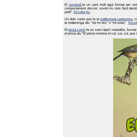
El
raspinell
fa un cant molt agut format per set
comportament discret, sovint és més fàcil ident
petit".
Escolta-ho.
Un dels cants que fa la
mallerenga carbonera
, c
la mallarenga diu: "tot ho tinc" o "tot estiu".
Escol
El
pinsà comú
fa un cant ràpid i melodiós, forma
el pinsà diu "El pinsà remena el cul, cul, cul, que 