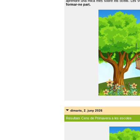
aprendre una mica més sobre els ocells. Les vo
formar-ne part.
dimarts, 2. juny 2026
Resultats Cens de Primavera a les escoles