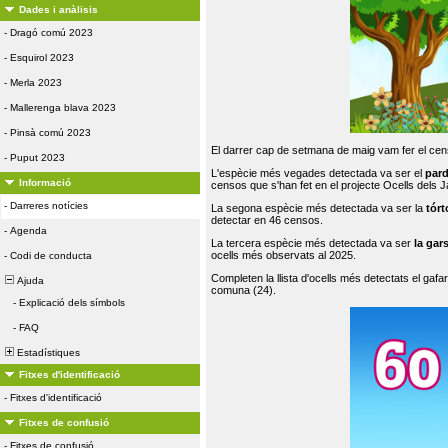
Dades i anàlisis
-
Dragó comú 2023
-
Esquirol 2023
-
Merla 2023
-
Mallerenga blava 2023
-
Pinsà comú 2023
El darrer cap de setmana de maig vam fer el cens
-
Puput 2023
L'espècie més vegades detectada va ser el
par
Informació
censos que s'han fet en el projecte Ocells dels
-
Darreres notícies
La segona espècie més detectada va ser la
tórt
detectar en 46 censos.
-
Agenda
La tercera espècie més detectada va ser
la gar
ocells més observats al 2025.
-
Codi de conducta
Completen la llista d'ocells més detectats el gafar
Ajuda
comuna (24).
-
Explicació dels símbols
-
FAQ
Estadístiques
Fitxes d'identificació
-
Fitxes d'identificació
Fitxes de confusió
-
Fitxes de confusió