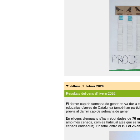
dilluns, 2. febrer 2026
Resultats del cens d'hivern 2026
El darrer cap de setmana de gener es va dur a te
educatius d’arreu de Catalunya també han participat
prèvia al darrer cap de setmana de gener.
En el cens d’enguany s'han rebut dades de
76 m
amb més censos, com és habitual atès que és la
censos cadascun). En total, entre el
19 i el 25 