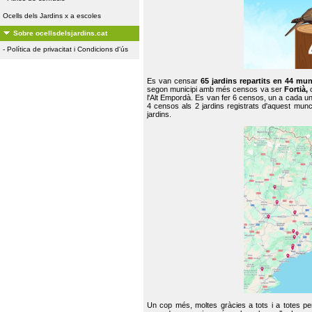
Ocells dels Jardins x a escoles
Sobre ocellsdelsjardins.cat
-
Política de privacitat i Condicions d'ús
Es van censar
65 jardins repartits en 44 mun
segon municipi amb més censos va ser
Fortià,
l'Alt Empordà. Es van fer 6 censos, un a cada u
4 censos als 2 jardins registrats d'aquest mun
jardins.
Un cop més, moltes gràcies a tots i a totes pe