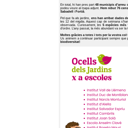
En total, hi han pres part
48 municipis d’arreu 
podeu veure al mapa adjunt.
Hem rebut 76 cen
Sabadell
i
Fortià
.
Pel que fa als jardins,
ens han arribat dades d
les 12 del migdia. Aquest cap de setmana s’han
observada. Curiosament, les
5 espècies més 
d’ordre. L’any passat, la més abundant va ser la
Moltes gràcies a totes i tots per la vostra col
Us animem a continuar participant sempre que
biodiversitat!