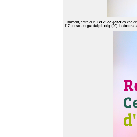
Finalment, entre el
19 i el 25 de gener
es van de
117 censos, seguit del
pit-roig
(90), la
tórtora t