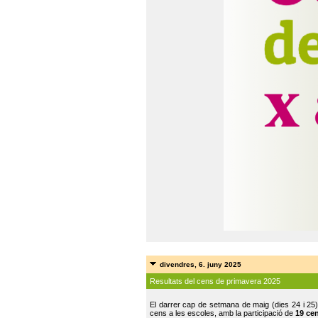
divendres, 6. juny 2025
Resultats del cens de primavera 2025
El darrer cap de setmana de maig (dies 24 i 25)
cens a les escoles, amb la participació de
19 ce