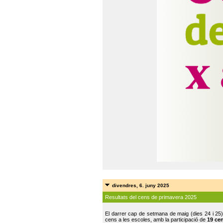
divendres, 6. juny 2025
Resultats del cens de primavera 2025
El darrer cap de setmana de maig (dies 24 i 25)
cens a les escoles, amb la participació de
19 ce