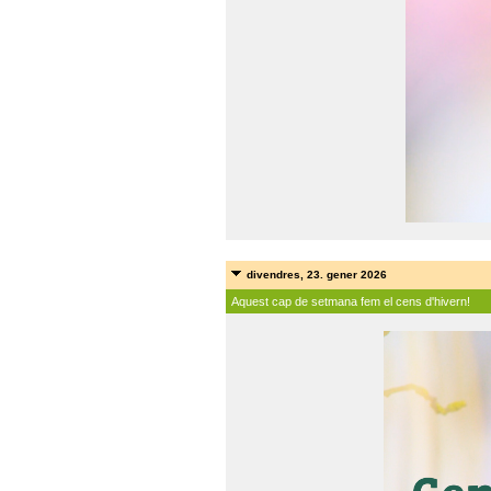
divendres, 23. gener 2026
Aquest cap de setmana fem el cens d'hivern!