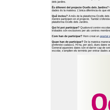
dels jardins.
És diferent del projecte Ocells dels Jardins?
O
dades és la mateixa. L'única diferència és que e
Què inclou?
A més de la plataforma Ocells dels 
mentre participen en el projecte. També s'ofereix
plataforma Ocells dels Jardins.
Qui hi pot participar?
Qualsevol centre escolar 
trobades són exclusives per als centres membre
Com han de participar?
Hem creat un
apartat 
Quan han de participar?
De la mateixa manera 
prefereixi cadascú. Hi ha, per això, dues dates e
General aquestes dates són el darrer cap de setm
escolar, s'amplien els terminis per entrar dades