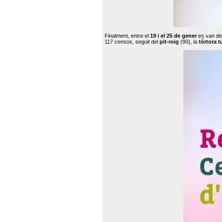
Finalment, entre el
19 i el 25 de gener
es van de
117 censos, seguit del
pit-roig
(90), la
tórtora t