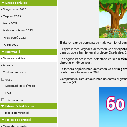
Dades i anàlisis
-
Dragó comú 2023
-
Esquirol 2023
-
Merla 2023
-
Mallerenga blava 2023
-
Pinsà comú 2023
El darrer cap de setmana de maig vam fer el cens
-
Puput 2023
L'espècie més vegades detectada va ser el
par
Informació
censos que s'han fet en el projecte Ocells dels
-
Darreres notícies
La segona espècie més detectada va ser la
tórt
detectar en 46 censos.
-
Agenda
La tercera espècie més detectada va ser
la gar
ocells més observats al 2025.
-
Codi de conducta
Completen la llista d'ocells més detectats el gafar
Ajuda
comuna (24).
-
Explicació dels símbols
-
FAQ
Estadístiques
Fitxes d'identificació
-
Fitxes d'identificació
Fitxes de confusió
-
Fitxes de confusió