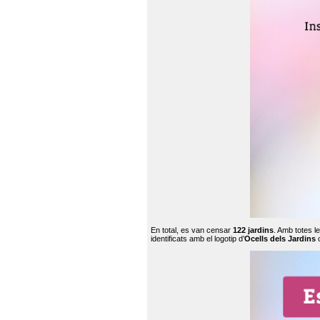
En total, es van censar
122 jardins
. Amb totes l
identificats amb el logotip d’
Ocells dels Jardins
c