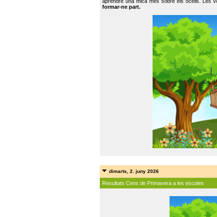
aprendre una mica més sobre els ocells. Les vo
formar-ne part.
dimarts, 2. juny 2026
Resultats Cens de Primavera a les escoles