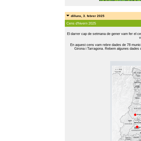
dilluns, 3. febrer 2025
Cens d'hivern 2025
El darrer cap de setmana de gener vam fer el ce
v
En aquest cens vam rebre dades de 78 municip
Girona i Tarragona. Rebem algunes dades de 