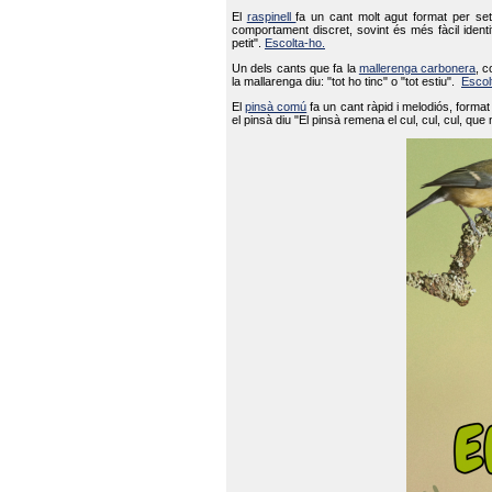
El
raspinell
fa un cant molt agut format per set
comportament discret, sovint és més fàcil ident
petit".
Escolta-ho.
Un dels cants que fa la
mallerenga carbonera
, c
la mallarenga diu: "tot ho tinc" o "tot estiu".
Escol
El
pinsà comú
fa un cant ràpid i melodiós, forma
el pinsà diu "El pinsà remena el cul, cul, cul, que 