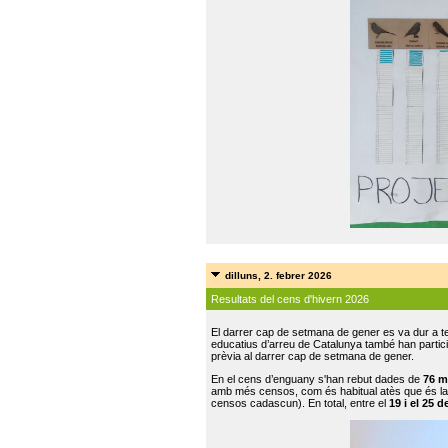
dilluns, 2. febrer 2026
Resultats del cens d'hivern 2026
El darrer cap de setmana de gener es va dur a te
educatius d’arreu de Catalunya també han participat
prèvia al darrer cap de setmana de gener.
En el cens d’enguany s'han rebut dades de
76 m
amb més censos, com és habitual atès que és la
censos cadascun). En total, entre el
19 i el 25 