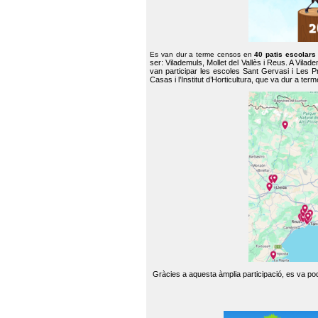
Es van dur a terme censos en
40 patis escolar
ser: Vilademuls, Mollet del Vallès i Reus. A Vilad
van participar les escoles Sant Gervasi i Les P
Casas i l’Institut d’Horticultura, que va dur a te
Gràcies a aquesta àmplia participació, es va pode