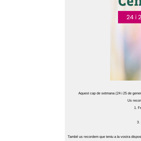
Aquest cap de setmana (24 i 25 de gener) 
Us recor
1. F
3.
També us recordem que teniu a la vostra disposi