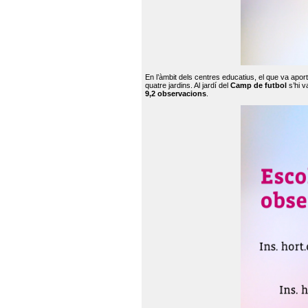
En l’àmbit dels centres educatius, el que va apor
quatre jardins. Al jardí del
Camp de futbol
s’hi v
9,2 observacions
.