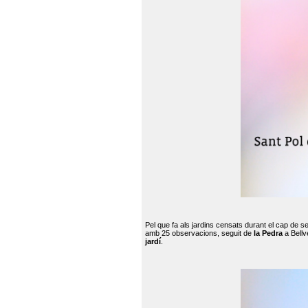
Pel que fa als jardins censats durant el cap de 
amb 25 observacions, seguit de
la Pedra
a Bellv
jardí
.