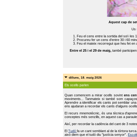
Aquest cap de se
Us 
Feu el cens entre la sortida del sol i les 
Procureu fer un cens d'entre 30 i 60 min
Feu el mateix recorregut que heu fet en 
Entre el 25 i el 29 de maig,
també participe
dilluns, 18. maig 2026
Els ocells parlen
Quan comencem a mirar ocells sovint
ens cen
moviments... Tanmateix si també som capaço
Aprendre a identificar els cants pot semblar una
ens ajudaran a recordar els cants d’alguns ocells
El recurs mnemotècnic, és una tècnica d'aprene
conceptes més senzills, en aquest cas a paraules
Així, per recordar la cadència del cant de 3 note
El
Tudó
fa un cant semblant al de la tórtora tur
això diem que el tudó diu "justícia senyor".
Escolt