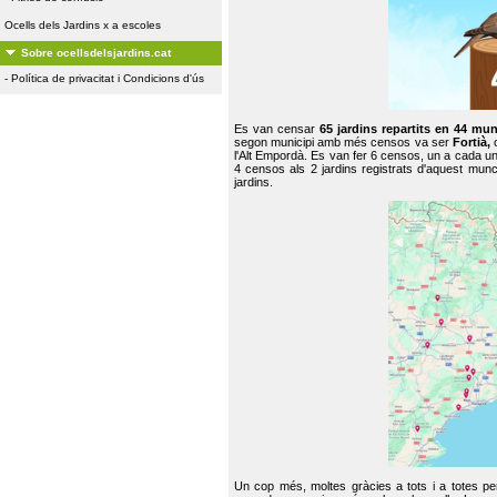
Ocells dels Jardins x a escoles
Sobre ocellsdelsjardins.cat
-
Política de privacitat i Condicions d'ús
Es van censar
65 jardins repartits en 44 mun
segon municipi amb més censos va ser
Fortià,
l'Alt Empordà. Es van fer 6 censos, un a cada u
4 censos als 2 jardins registrats d'aquest mun
jardins.
Un cop més, moltes gràcies a tots i a totes pe