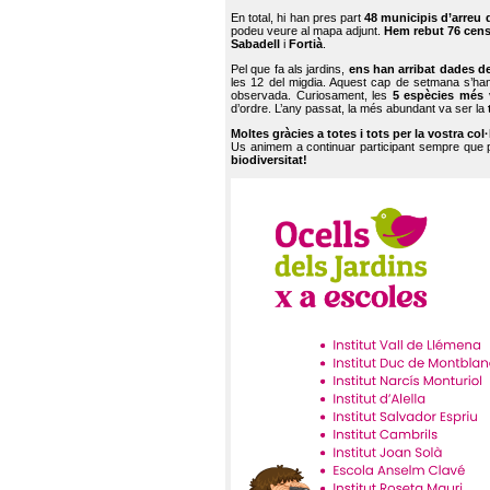
En total, hi han pres part
48 municipis d’arreu 
podeu veure al mapa adjunt.
Hem rebut 76 cen
Sabadell
i
Fortià
.
Pel que fa als jardins,
ens han arribat dades d
les 12 del migdia. Aquest cap de setmana s’han
observada. Curiosament, les
5 espècies més 
d’ordre. L’any passat, la més abundant va ser la
Moltes gràcies a totes i tots per la vostra col
Us animem a continuar participant sempre que
biodiversitat!