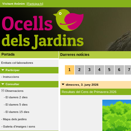
Visitant Anònim
[Participa-hi]
Portada
Darreres notícies
Entitats col·laboradores
1
2
3
4
5
6
7
Participar
-
Instruccions
Consultar
dimecres, 3. juny 2026
Observacions
Resultats del Cens de Primavera 2026
-
El darrers 2 dies
-
El darrers 5 dies
-
El darrers 15 dies
-
Mapa dels jardins
-
Galeria d'imatges i sons