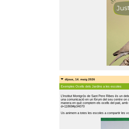
dijous, 14. maig 2026
Exemples Ocells dels Jardins a les escoles
L’Institut Montgrós de Sant Pere Ribes és un del
una comunicació en un fòrum del seu centre on do
manera en què comptem els ocells del pati, amb 
d=11869#p34070
Us animem a totes les escoles a compartir les vo