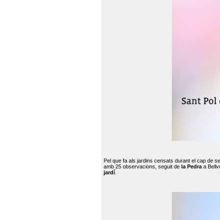
Pel que fa als jardins censats durant el cap de 
amb 25 observacions, seguit de
la Pedra
a Bellv
jardí
.