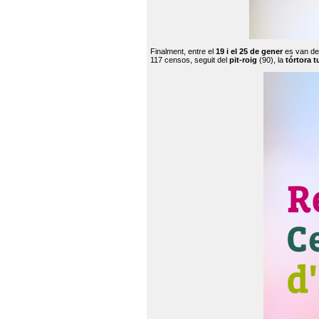
Finalment, entre el
19 i el 25 de gener
es van de
117 censos, seguit del
pit-roig
(90), la
tórtora t