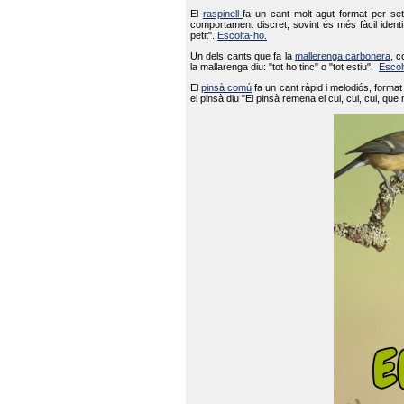
El
raspinell
fa un cant molt agut format per set
comportament discret, sovint és més fàcil ident
petit".
Escolta-ho.
Un dels cants que fa la
mallerenga carbonera
, c
la mallarenga diu: "tot ho tinc" o "tot estiu".
Escol
El
pinsà comú
fa un cant ràpid i melodiós, forma
el pinsà diu "El pinsà remena el cul, cul, cul, que 