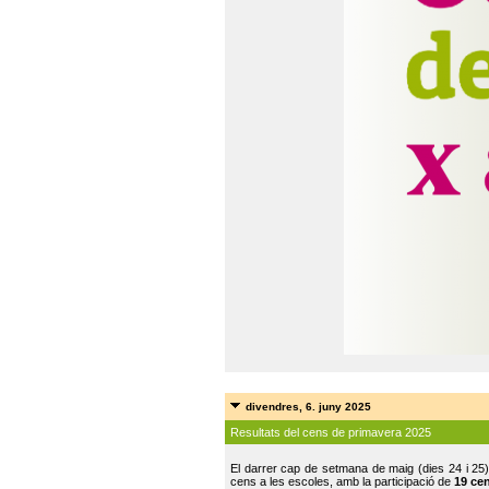
divendres, 6. juny 2025
Resultats del cens de primavera 2025
El darrer cap de setmana de maig (dies 24 i 25)
cens a les escoles, amb la participació de
19 ce