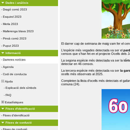
Dades i anàlisis
-
Dragó comú 2023
-
Esquirol 2023
-
Merla 2023
-
Mallerenga blava 2023
-
Pinsà comú 2023
El darrer cap de setmana de maig vam fer el cens
-
Puput 2023
L'espècie més vegades detectada va ser el
par
Informació
censos que s'han fet en el projecte Ocells dels
-
Darreres notícies
La segona espècie més detectada va ser la
tórt
detectar en 46 censos.
-
Agenda
La tercera espècie més detectada va ser
la gar
ocells més observats al 2025.
-
Codi de conducta
Completen la llista d'ocells més detectats el gafar
Ajuda
comuna (24).
-
Explicació dels símbols
-
FAQ
Estadístiques
Fitxes d'identificació
-
Fitxes d'identificació
Fitxes de confusió
-
Fitxes de confusió