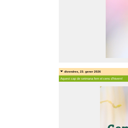
divendres, 23. gener 2026
Aquest cap de setmana fem el cens d'hivern!