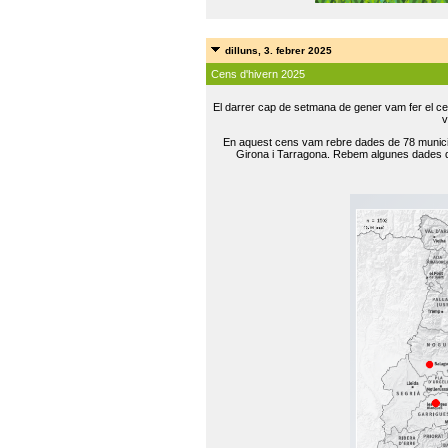
dilluns, 3. febrer 2025
Cens d'hivern 2025
El darrer cap de setmana de gener vam fer el ce
v
En aquest cens vam rebre dades de 78 municip
Girona i Tarragona. Rebem algunes dades de 