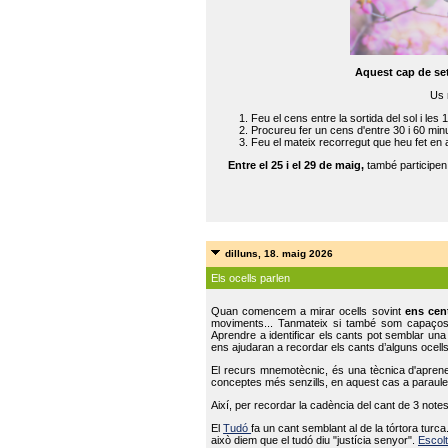
Aquest cap de se
Us 
Feu el cens entre la sortida del sol i les 
Procureu fer un cens d'entre 30 i 60 min
Feu el mateix recorregut que heu fet en 
Entre el 25 i el 29 de maig,
també participe
dilluns, 18. maig 2026
Els ocells parlen
Quan comencem a mirar ocells sovint
ens cen
moviments... Tanmateix si també som capaço
Aprendre a identificar els cants pot semblar una
ens ajudaran a recordar els cants d’alguns ocells
El recurs mnemotècnic, és una tècnica d'aprene
conceptes més senzills, en aquest cas a paraules
Així, per recordar la cadència del cant de 3 note
El
Tudó
fa un cant semblant al de la tórtora tur
això diem que el tudó diu "justícia senyor".
Escolt