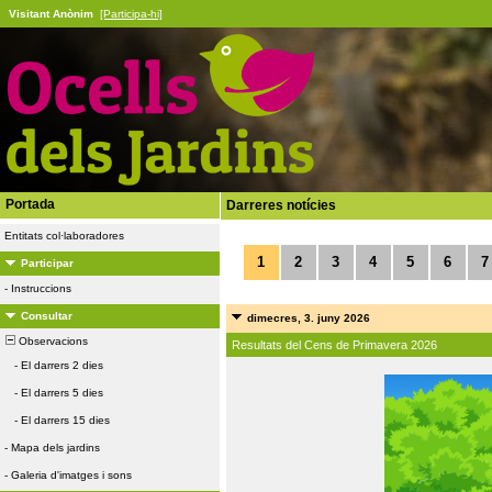
Visitant Anònim
[Participa-hi]
Portada
Darreres notícies
Entitats col·laboradores
1
2
3
4
5
6
7
Participar
-
Instruccions
Consultar
dimecres, 3. juny 2026
Observacions
Resultats del Cens de Primavera 2026
-
El darrers 2 dies
-
El darrers 5 dies
-
El darrers 15 dies
-
Mapa dels jardins
-
Galeria d'imatges i sons