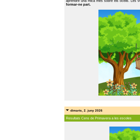
aprendre una mica més sobre els ocells. Les vo
formar-ne part.
dimarts, 2. juny 2026
Resultats Cens de Primavera a les escoles