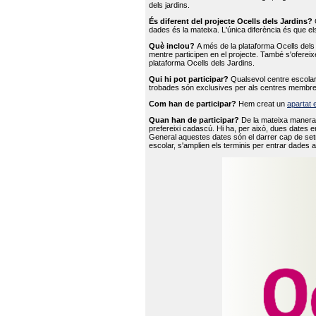
dels jardins.
És diferent del projecte Ocells dels Jardins?
O
dades és la mateixa. L'única diferència és que e
Què inclou?
A més de la plataforma Ocells dels 
mentre participen en el projecte. També s'ofereix
plataforma Ocells dels Jardins.
Qui hi pot participar?
Qualsevol centre escolar 
trobades són exclusives per als centres membre
Com han de participar?
Hem creat un
apartat 
Quan han de participar?
De la mateixa manera 
prefereixi cadascú. Hi ha, per això, dues dates e
General aquestes dates són el darrer cap de setm
escolar, s'amplien els terminis per entrar dades