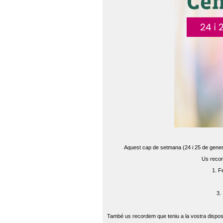
Aquest cap de setmana (24 i 25 de gener) 
Us recor
1. F
3.
També us recordem que teniu a la vostra disposi