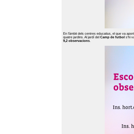
En l’àmbit dels centres educatius, el que va apor
quatre jardins. Al jardí del
Camp de futbol
s’hi v
9,2 observacions
.