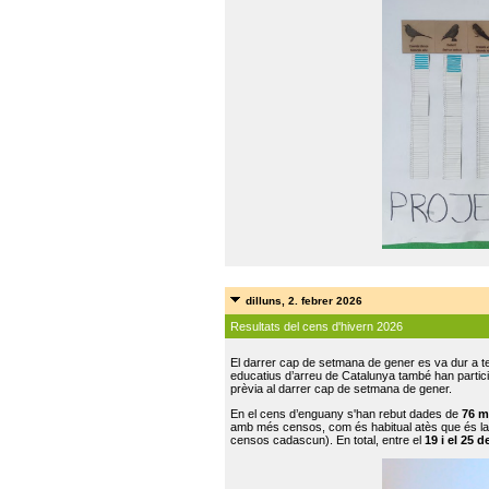
dilluns, 2. febrer 2026
Resultats del cens d'hivern 2026
El darrer cap de setmana de gener es va dur a te
educatius d’arreu de Catalunya també han participat
prèvia al darrer cap de setmana de gener.
En el cens d’enguany s'han rebut dades de
76 m
amb més censos, com és habitual atès que és la
censos cadascun). En total, entre el
19 i el 25 