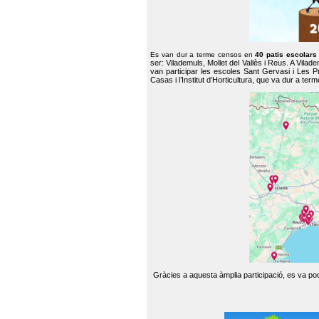
Es van dur a terme censos en
40 patis escolar
ser: Vilademuls, Mollet del Vallès i Reus. A Vilad
van participar les escoles Sant Gervasi i Les P
Casas i l’Institut d’Horticultura, que va dur a te
Gràcies a aquesta àmplia participació, es va pode