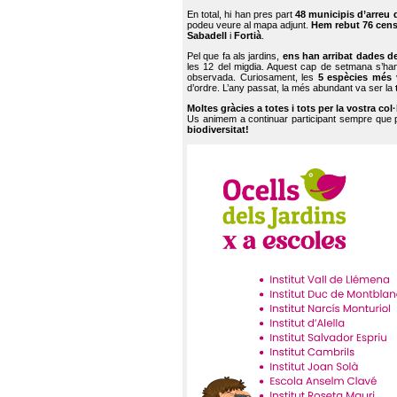
En total, hi han pres part
48 municipis d’arreu 
podeu veure al mapa adjunt.
Hem rebut 76 cen
Sabadell
i
Fortià
.
Pel que fa als jardins,
ens han arribat dades d
les 12 del migdia. Aquest cap de setmana s’han
observada. Curiosament, les
5 espècies més 
d’ordre. L’any passat, la més abundant va ser la
Moltes gràcies a totes i tots per la vostra col
Us animem a continuar participant sempre que
biodiversitat!