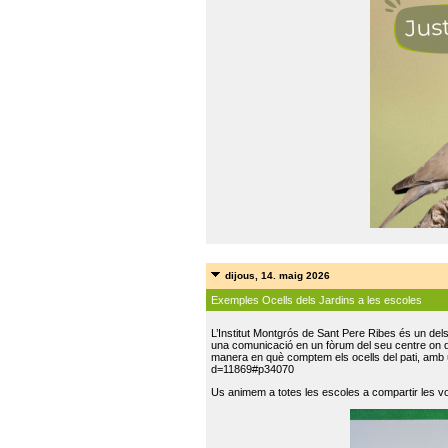
dijous, 14. maig 2026
Exemples Ocells dels Jardins a les escoles
L’Institut Montgrós de Sant Pere Ribes és un del
una comunicació en un fòrum del seu centre on do
manera en què comptem els ocells del pati, amb 
d=11869#p34070
Us animem a totes les escoles a compartir les vo