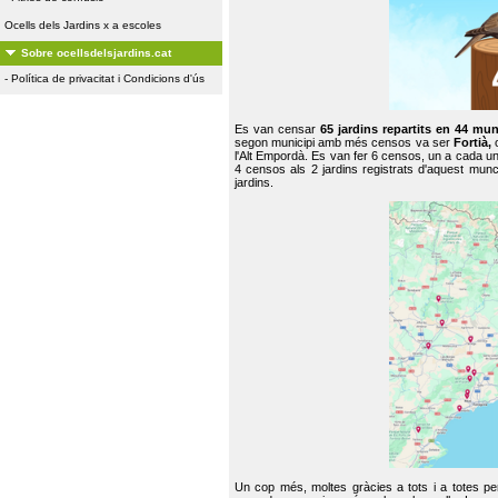
Ocells dels Jardins x a escoles
Sobre ocellsdelsjardins.cat
-
Política de privacitat i Condicions d'ús
Es van censar
65 jardins repartits en 44 mun
segon municipi amb més censos va ser
Fortià,
l'Alt Empordà. Es van fer 6 censos, un a cada u
4 censos als 2 jardins registrats d'aquest mun
jardins.
Un cop més, moltes gràcies a tots i a totes pe