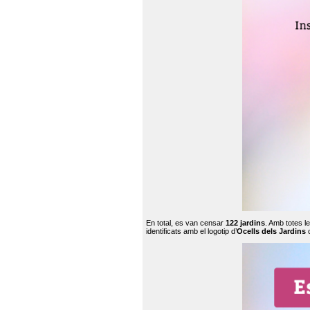
En total, es van censar
122 jardins
. Amb totes l
identificats amb el logotip d’
Ocells dels Jardins
c