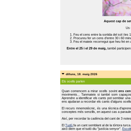
Aquest cap de se
Us 
Feu el cens entre la sortida del sol i les 
Procureu fer un cens d'entre 30 i 60 min
Feu el mateix recorregut que heu fet en 
Entre el 25 i el 29 de maig,
també participe
dilluns, 18. maig 2026
Els ocells parlen
Quan comencem a mirar ocells sovint
ens cen
moviments... Tanmateix si també som capaço
Aprendre a identificar els cants pot semblar una
ens ajudaran a recordar els cants d’alguns ocells
El recurs mnemotècnic, és una tècnica d'aprene
conceptes més senzills, en aquest cas a paraules
Així, per recordar la cadència del cant de 3 note
El
Tudó
fa un cant semblant al de la tórtora tur
això diem que el tudó diu "justícia senyor".
Escolt