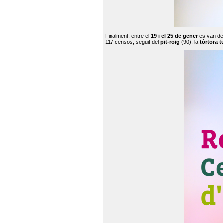
Finalment, entre el
19 i el 25 de gener
es van de
117 censos, seguit del
pit-roig
(90), la
tórtora t