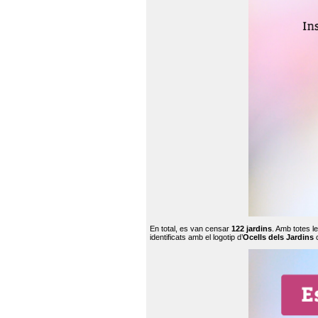
En total, es van censar
122 jardins
. Amb totes l
identificats amb el logotip d’
Ocells dels Jardins
c