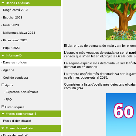
Dades i anàlisis
-
Dragó comú 2023
-
Esquirol 2023
-
Merla 2023
-
Mallerenga blava 2023
-
Pinsà comú 2023
El darrer cap de setmana de maig vam fer el cens
-
Puput 2023
L'espècie més vegades detectada va ser el
par
Informació
censos que s'han fet en el projecte Ocells dels
-
Darreres notícies
La segona espècie més detectada va ser la
tórt
detectar en 46 censos.
-
Agenda
La tercera espècie més detectada va ser
la gar
ocells més observats al 2025.
-
Codi de conducta
Completen la llista d'ocells més detectats el gafar
Ajuda
comuna (24).
-
Explicació dels símbols
-
FAQ
Estadístiques
Fitxes d'identificació
-
Fitxes d'identificació
Fitxes de confusió
-
Fitxes de confusió