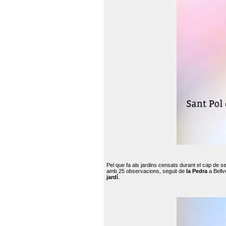
Pel que fa als jardins censats durant el cap de 
amb 25 observacions, seguit de
la Pedra
a Bellv
jardí
.