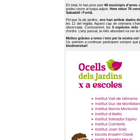
En total, hi han pres part
48 municipis d’arreu 
podeu veure al mapa adjunt.
Hem rebut 76 cen
Sabadell
i
Fortià
.
Pel que fa als jardins,
ens han arribat dades d
les 12 del migdia. Aquest cap de setmana s’han
observada. Curiosament, les
5 espècies més 
d’ordre. L’any passat, la més abundant va ser la
Moltes gràcies a totes i tots per la vostra col
Us animem a continuar participant sempre que
biodiversitat!