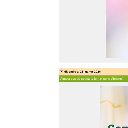
divendres, 23. gener 2026
Aquest cap de setmana fem el cens d'hivern!