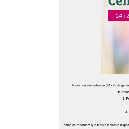
Aquest cap de setmana (24 i 25 de gener) 
Us recor
1. F
3.
També us recordem que teniu a la vostra disposi