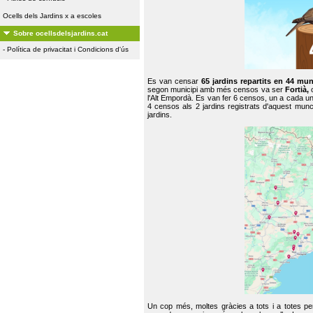
Ocells dels Jardins x a escoles
Sobre ocellsdelsjardins.cat
-
Política de privacitat i Condicions d'ús
Es van censar
65 jardins repartits en 44 mun
segon municipi amb més censos va ser
Fortià,
l'Alt Empordà. Es van fer 6 censos, un a cada u
4 censos als 2 jardins registrats d'aquest mun
jardins.
Un cop més, moltes gràcies a tots i a totes pe