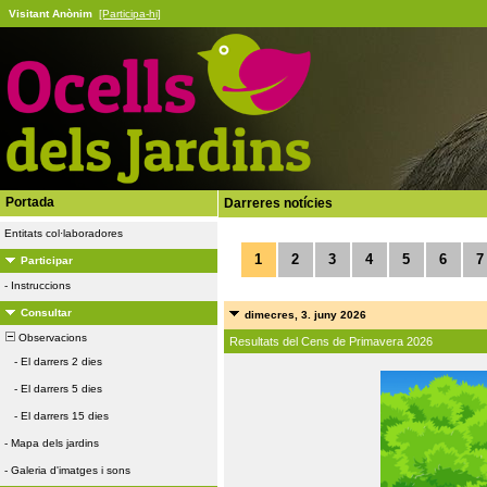
Visitant Anònim
[Participa-hi]
Portada
Darreres notícies
Entitats col·laboradores
1
2
3
4
5
6
7
Participar
-
Instruccions
Consultar
dimecres, 3. juny 2026
Observacions
Resultats del Cens de Primavera 2026
-
El darrers 2 dies
-
El darrers 5 dies
-
El darrers 15 dies
-
Mapa dels jardins
-
Galeria d'imatges i sons