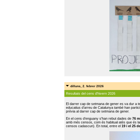
dilluns, 2. febrer 2026
Resultats del cens d'hivern 2026
El darrer cap de setmana de gener es va dur a te
educatius d’arreu de Catalunya també han participat
prèvia al darrer cap de setmana de gener.
En el cens d’enguany s'han rebut dades de
76 m
amb més censos, com és habitual atès que és la
censos cadascun). En total, entre el
19 i el 25 