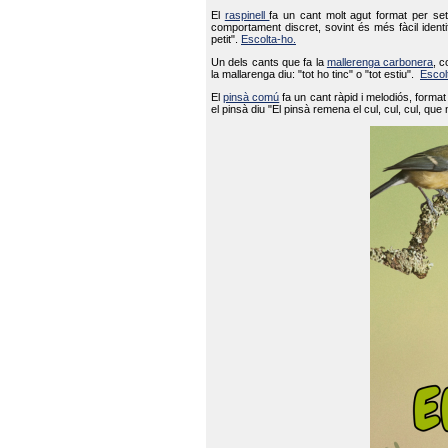
El
raspinell
fa un cant molt agut format per set
comportament discret, sovint és més fàcil ident
petit".
Escolta-ho.
Un dels cants que fa la
mallerenga carbonera
, c
la mallarenga diu: "tot ho tinc" o "tot estiu".
Escol
El
pinsà comú
fa un cant ràpid i melodiós, forma
el pinsà diu "El pinsà remena el cul, cul, cul, que 