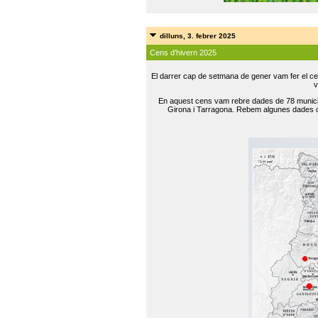
dilluns, 3. febrer 2025
Cens d'hivern 2025
El darrer cap de setmana de gener vam fer el ce
v
En aquest cens vam rebre dades de 78 municip
Girona i Tarragona. Rebem algunes dades de 