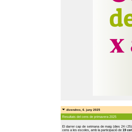
divendres, 6. juny 2025
Resultats del cens de primavera 2025
El darrer cap de setmana de maig (dies 24 i 25)
cens a les escoles, amb la participació de
19 ce