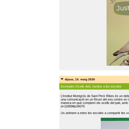
dijous, 14. maig 2026
Exemples Ocells dels Jardins a les escoles
L’Institut Montgrós de Sant Pere Ribes és un del
una comunicació en un fòrum del seu centre on do
manera en què comptem els ocells del pati, amb 
d=11869#p34070
Us animem a totes les escoles a compartir les vo