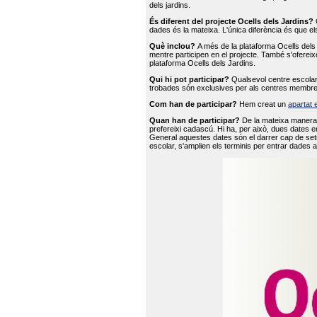
dels jardins.
És diferent del projecte Ocells dels Jardins?
O
dades és la mateixa. L'única diferència és que e
Què inclou?
A més de la plataforma Ocells dels 
mentre participen en el projecte. També s'ofereix
plataforma Ocells dels Jardins.
Qui hi pot participar?
Qualsevol centre escolar 
trobades són exclusives per als centres membre
Com han de participar?
Hem creat un
apartat 
Quan han de participar?
De la mateixa manera 
prefereixi cadascú. Hi ha, per això, dues dates e
General aquestes dates són el darrer cap de setm
escolar, s'amplien els terminis per entrar dades