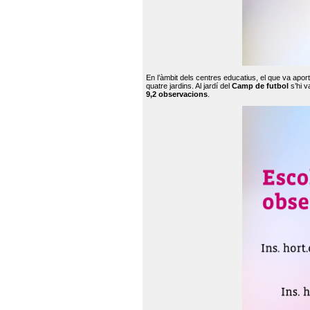
En l’àmbit dels centres educatius, el que va apor
quatre jardins. Al jardí del
Camp de futbol
s’hi v
9,2 observacions
.