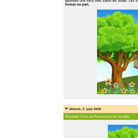
aprendre una mica més sobre els ocells. Les vo
formar-ne part.
dimarts, 2. juny 2026
Resultats Cens de Primavera a les escoles