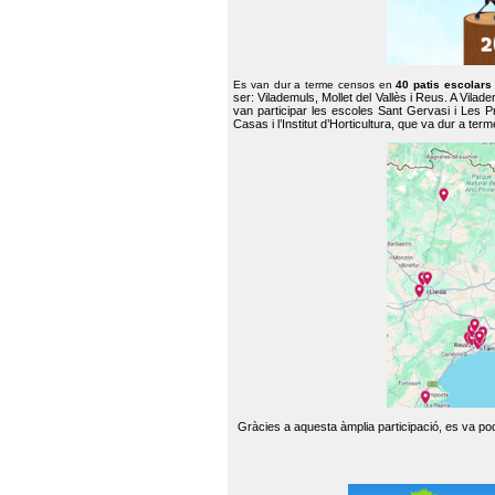
Es van dur a terme censos en
40 patis escolar
ser: Vilademuls, Mollet del Vallès i Reus. A Vilad
van participar les escoles Sant Gervasi i Les P
Casas i l’Institut d’Horticultura, que va dur a te
Gràcies a aquesta àmplia participació, es va pode